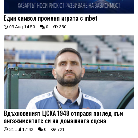
Един символ променя играта с inbet
03 Aug 14:50
0
350
Вдъхновеният ЦСКА 1948 отправя поглед към
ангажиментите си на домашната сцена
31 Jul 17:42
0
721