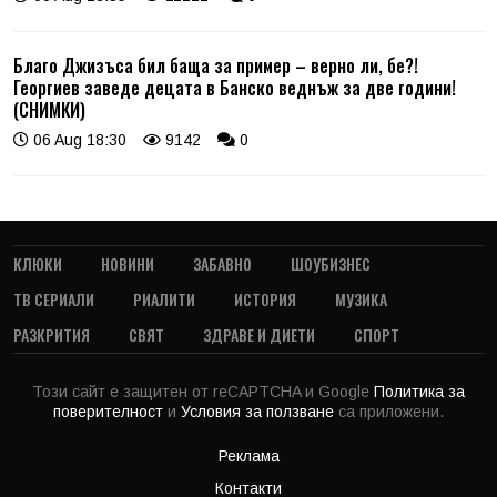
Благо Джизъса бил баща за пример – верно ли, бе?!
Георгиев заведе децата в Банско веднъж за две години!
(СНИМКИ)
06 Aug 18:30
9142
0
КЛЮКИ
НОВИНИ
ЗАБАВНО
ШОУБИЗНЕС
ТВ СЕРИАЛИ
РИАЛИТИ
ИСТОРИЯ
МУЗИКА
РАЗКРИТИЯ
СВЯТ
ЗДРАВЕ И ДИЕТИ
СПОРТ
Този сайт е защитен от reCAPTCHA и Google
Политика за
поверителност
и
Условия за ползване
са приложени.
Реклама
Контакти