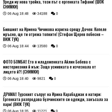
Уреди му нова тройка, този път с ергенката Тифани! (ШОК
СНИМКИ)
06 Aug 18:48
34188
0
Бившият на Ирмена Чичикова изригна срещу Дочев: Копеле
мръсно, ще ти отрежа топките! (Стефан Щерев побесня –
ВИЖ ТУК)
06 Aug 18:44
13580
0
ФОТО БОМБА!! Ето я младоженката Айлин Бобева с
мистериозния й мъж: Защо усмивката е изчезнала от
лицето й?! (СНИМКИ)
06 Aug 18:40
9821
0
ДРАМА!! Турският съпруг на Ирина Карабаджак я натири:
Ергенката разпродава булчинските си одежди, закъсала за
пари! (ВИЖ ТУК)
06 Aug 18:35
11221
0