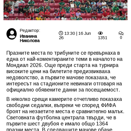
Редактор:
13:30 | 16 Jun
Иванина
26
1351
0
Николова
Празните места по трибуните се превърнаха в
една от най-коментираните теми в началото на
Мондиал 2026. Още преди старта на турнира
високите цени на билетите предизвикваха
недоволство, а първите мачове показаха, че
интересът на стадионите невинаги отговаря на
официално обявените данни за посещаемост.
В няколко срещи камерите отчетливо показаха
свободни седалки, въпреки че според ФИФА
броят на незаетите места е сравнително малък.
Световната футболна централа твърди, че в
първите шест двубоя е имало общо 1364
празни места. В следващите мачове обаче