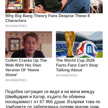
Подобна ситуация се видя и на мача между
Швейцария и Катар, където бе обявена
посещаемост от 67 966 души. Въпреки това по
трибуните се забелязваха големи празни зони.