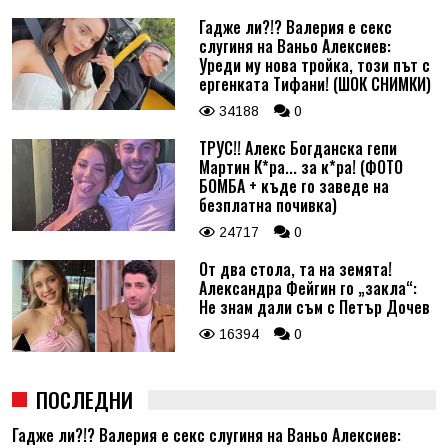
Гадже ли?!? Валерия е секс
слугиня на Ваньо Алексиев:
Уреди му нова тройка, този път с
ергенката Тифани! (ШОК СНИМКИ)
34188
0
ТРУС!! Алекс Богданска гепи
Мартин К*ра... за к*ра! (ФОТО
БОМБА + къде го заведе на
безплатна почивка)
24717
0
От два стола, та на земята!
Александра Фейгин го „закла“:
Не знам дали съм с Петър Дочев
16394
0
ПОСЛЕДНИ
Гадже ли?!? Валерия е секс слугиня на Ваньо Алексиев: