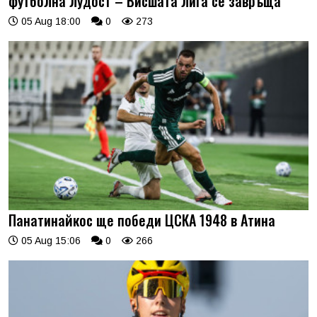
футболна лудост – Висшата лига се завръща
05 Aug 18:00
0
273
Панатинайкос ще победи ЦСКА 1948 в Атина
05 Aug 15:06
0
266