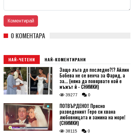
0 КОМЕНТАРА
НАЙ-ЧЕТЕНИ
НАЙ-КОМЕНТИРАНИ
Защо лъга до последно?!? Айлин
Бобева не се венча за Фарид, а
за... (няма да повярвате кой е
мъжът й - СНИМКИ)
39277
0
ПОТВЪРДЕНО!! Прясно
разведеният Геро си хвана
любовницата и замина на море!
(СНИМКИ)
38115
0