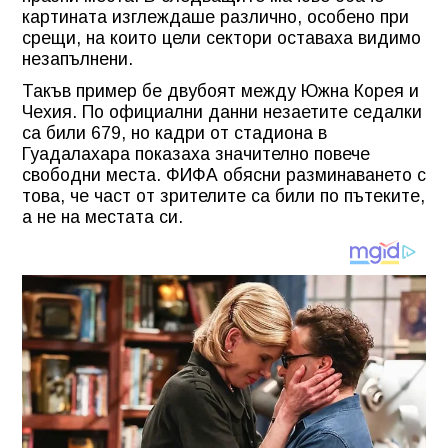
картината изглеждаше различно, особено при
срещи, на които цели сектори оставаха видимо
незапълнени.
Такъв пример бе двубоят между Южна Корея и
Чехия. По официални данни незаетите седалки
са били 679, но кадри от стадиона в
Гуадалахара показаха значително повече
свободни места. ФИФА обясни разминаването с
това, че част от зрителите са били по пътеките,
а не на местата си.