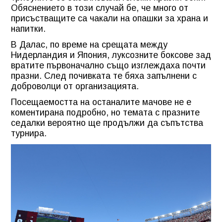
Обяснението в този случай бе, че много от
присъстващите са чакали на опашки за храна и
напитки.
В Далас, по време на срещата между
Нидерландия и Япония, луксозните боксове зад
вратите първоначално също изглеждаха почти
празни. След почивката те бяха запълнени с
доброволци от организацията.
Посещаемостта на останалите мачове не е
коментирана подробно, но темата с празните
седалки вероятно ще продължи да съпътства
турнира.