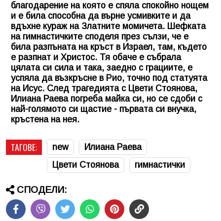
благодарение на която е спяла спокойно нощем
и е била способна да върне усмивките и да
вдъхне кураж на Златните момичета. Шефката
на гимнастичките споделя през сълзи, че е
била разпъната на кръст в Израел, там, където
е разпнат и Христос. Тя обаче е събрала
цялата си сила и така, заедно с грациите, е
успяла да възкръсне в Рио, точно под статуята
на Исус. След трагедията с Цвети Стоянова,
Илиана Раева
погреба майка си, но се сдоби с
най-голямото си щастие - първата си внучка,
кръстена на нея.
ТАГОВЕ:
new
Илиана Раева
Цвети Стоянова
гимнастички
СПОДЕЛИ: