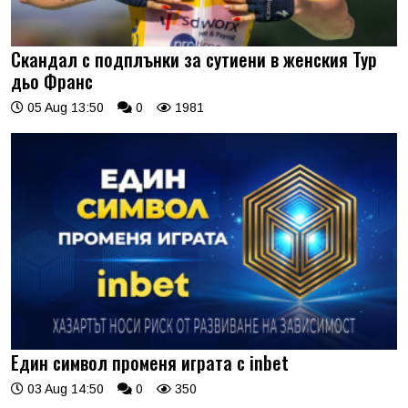
Скандал с подплънки за сутиени в женския Тур
дьо Франс
05 Aug 13:50
0
1981
Един символ променя играта с inbet
03 Aug 14:50
0
350