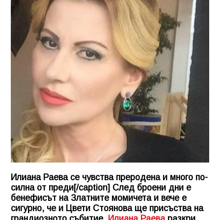
Илиана Раева се чувства преродена и много по-
силна от преди[/caption] След броени дни е
бенефисът на Златните момичета и вече е
сигурно, че и Цвети Стоянова ще присъства на
грандиозното събитие.
Илиана Раева
разкри,