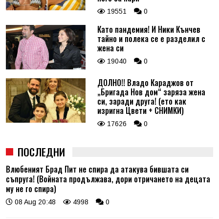
19551
0
Като пандемия! И Ники Кънчев
тайно и полека се е разделил с
жена си
19040
0
ДОЛНО!! Владо Караджов от
„Бригада Нов дом“ заряза жена
си, заради друга! (ето как
изригна Цвети + СНИМКИ)
17626
0
ПОСЛЕДНИ
Влюбеният Брад Пит не спира да атакува бившата си
съпруга! (Войната продължава, дори отричането на децата
му не го спира)
08 Aug 20:48
4998
0