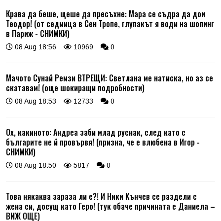
Крава да беше, щеше да пресъхне: Мара се съдра да дои
Теодор! (от седмица в Сен Тропе, глупакът я води на шопинг
в Париж - СНИМКИ)
08 Aug 18:56
10969
0
Мачото Сунай Ремзи ВТРЕЩИ: Светлана ме натиска, но аз се
скатавам! (още шокиращи подробности)
08 Aug 18:53
12733
0
Ох, какиното: Андреа заби млад руснак, след като с
българите не й провървя! (призна, че е влюбена в Игор -
СНИМКИ)
08 Aug 18:50
5817
0
Това някаква зараза ли е?! И Ники Кънчев се раздели с
жена си, досущ като Геро! (тук обаче причината е Даниела –
ВИЖ ОЩЕ)