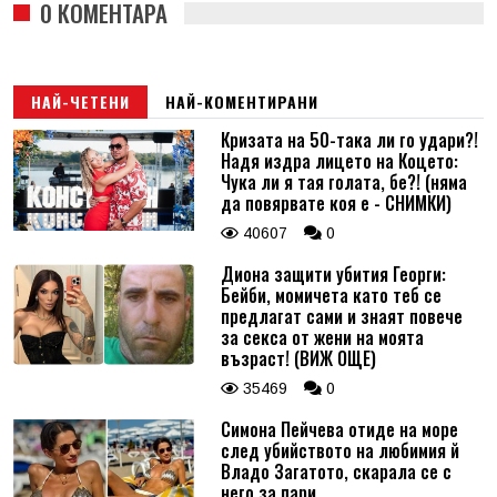
0 КОМЕНТАРА
НАЙ-ЧЕТЕНИ
НАЙ-КОМЕНТИРАНИ
Кризата на 50-така ли го удари?!
Надя издра лицето на Коцето:
Чука ли я тая голата, бе?! (няма
да повярвате коя е - СНИМКИ)
40607
0
Диона защити убития Георги:
Бейби, момичета като теб се
предлагат сами и знаят повече
за секса от жени на моята
възраст! (ВИЖ ОЩЕ)
35469
0
Симона Пейчева отиде на море
след убийството на любимия й
Владо Загатото, скарала се с
него за пари