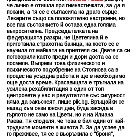
че лично е отишла при гимнастичката, за да я
покани, а тя се е съгласила на драго сърце.
Лекарите също са положително настроени, но
все пак състоянието й остава една голяма
въпросителна. Председателката на
федерацията разкри, че Цветелина й е
приготвила страхотна баница, на което се е
научила от майката на приятеля си. Двете са си
поговорили както преди и дори доста са се
посмели. Въпреки това физическото и
психическото подобрение на Стоянова са в
процес на усърдна работа и ще е необходимо
още доста време. Красавицата е тръгнала на
усилена рехабилитация в един от топ
центровете у нас и резултатите със сигурност
няма да закъснеят, пише pik.bg. Връщайки се
назад към онзи юнски ден, буца засяда в
гърлото не само на Цвети, но и на
Илиана
Раева
. Тя споделя, че това е бил един от най-
трудните моменти в живота й. За да успее да
го преживее, тя се е въоръжила с "броня",