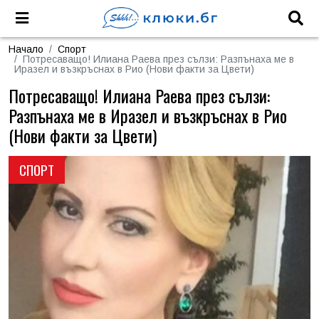
Начало
Спорт
Потресаващо! Илиана Раева през сълзи: Разпънаха ме в
Иразел и възкръснах в Рио (Нови факти за Цвети)
Потресаващо! Илиана Раева през сълзи:
Разпънаха ме в Иразел и възкръснах в Рио
(Нови факти за Цвети)
СПОРТ