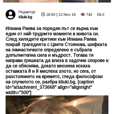
Редактор:
18:50 | 12 Nov 16
742
0
Kliuki.bg
Илиана Раева за пореден път се върна към
един от най-трудните моменти в живота си.
След хилядите критики към
Илиана Раева
покрай трагедията с Цвети Стоянова, шефката
на гимнастичките определено е събрала
допълнителна сила и мъдрост. Тогава тя
направи грешката да влиза в задочни спорове и
да се обяснява, докато мнозина искаха
оставката й и й мислеха злото, но сега, от
разстоянието на времето, гледа философски
на случилото се, разбра
kliuki.bg
. [caption
id="attachment_373668" align="alignright"
width="300"]