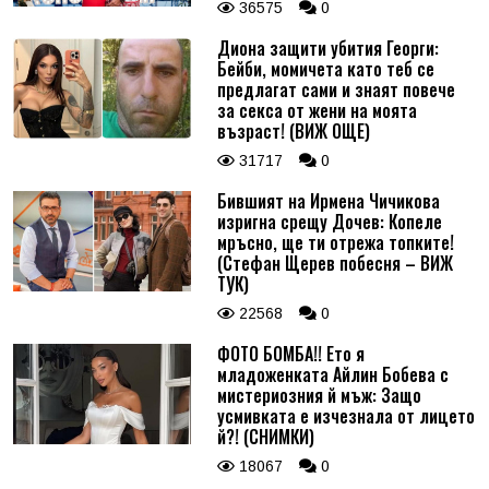
36575
0
Диона защити убития Георги:
Бейби, момичета като теб се
предлагат сами и знаят повече
за секса от жени на моята
възраст! (ВИЖ ОЩЕ)
31717
0
Бившият на Ирмена Чичикова
изригна срещу Дочев: Копеле
мръсно, ще ти отрежа топките!
(Стефан Щерев побесня – ВИЖ
ТУК)
22568
0
ФОТО БОМБА!! Ето я
младоженката Айлин Бобева с
мистериозния й мъж: Защо
усмивката е изчезнала от лицето
й?! (СНИМКИ)
18067
0