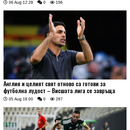
06 Aug 12:28
0
196
Англия и целият свят отново са готови за
футболна лудост – Висшата лига се завръща
05 Aug 18:00
0
287