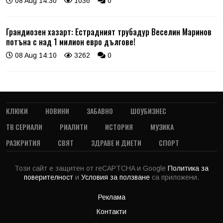
08 Aug 14:30
1036
0
Грандиозен хазарт: Естрадният трубадур Веселин Маринов
потъна с над 1 милион евро дългове!
08 Aug 14:10
3262
0
КЛЮКИ
НОВИНИ
ЗАБАВНО
ШОУБИЗНЕС
ТВ СЕРИАЛИ
РИАЛИТИ
ИСТОРИЯ
МУЗИКА
РАЗКРИТИЯ
СВЯТ
ЗДРАВЕ И ДИЕТИ
СПОРТ
Този сайт е защитен от reCAPTCHA и Google
Политика за
поверителност
и
Условия за ползване
са приложени.
Реклама
Контакти