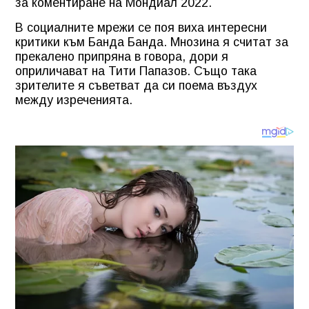
за коментиране на Мондиал 2022.
В социалните мрежи се поя виха интересни
критики към Банда Банда. Мнозина я считат за
прекалено припряна в говора, дори я
оприличават на Тити Папазов. Също така
зрителите я съветват да си поема въздух
между изреченията.