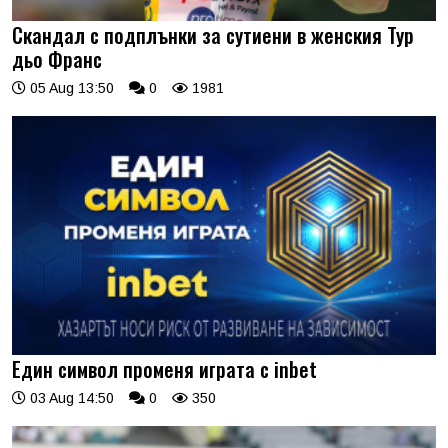
Скандал с подплънки за сутиени в женския Тур
дьо Франс
05 Aug 13:50
0
1981
Един символ променя играта с inbet
03 Aug 14:50
0
350