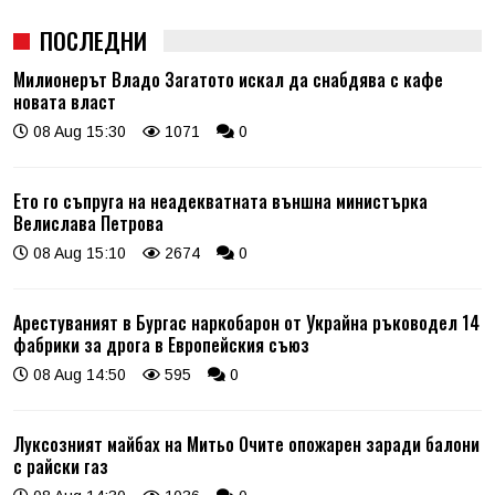
ПОСЛЕДНИ
Милионерът Владо Загатото искал да снабдява с кафе
новата власт
08 Aug 15:30
1071
0
Ето го съпруга на неадекватната външна министърка
Велислава Петрова
08 Aug 15:10
2674
0
Арестуваният в Бургас наркобарон от Украйна ръководел 14
фабрики за дрога в Европейския съюз
08 Aug 14:50
595
0
Луксозният майбах на Митьо Очите опожарен заради балони
с райски газ