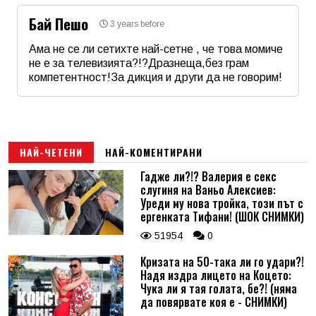
Бай Пешо
3 years before
Ама не се ли сетихте най-сетне , че това момиче
не е за телевизията?!?Дразнеща,без грам
компетентност!За дикция и други да не говорим!
Име
*
Email
НАЙ-ЧЕТЕНИ
НАЙ-КОМЕНТИРАНИ
Гадже ли?!? Валерия е секс
слугиня на Ваньо Алексиев:
Коментар
*
Уреди му нова тройка, този път с
ергенката Тифани! (ШОК СНИМКИ)
51954
0
Кризата на 50-така ли го удари?!
Надя издра лицето на Коцето:
Чука ли я тая голата, бе?! (няма
да повярвате коя е - СНИМКИ)