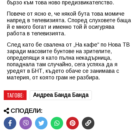
бързо към това ново предизвикателство.
Повече от ясно е, че някой бута това момиче
напред в телевизията. Според слуховете баща
й е много богат и именно той й осигурява
работа в телевизията.
След като бе свалена от „На кафе“ по Нова ТВ
заради масовите бунтове на зрителите,
определящи я като пълна некадърница,
попаднала там случайно, сега успяха да я
уредят в БНТ, където обаче се занимава с
материя, от която грам не разбира.
ТАГОВЕ:
Андреа Банда Банда
СПОДЕЛИ: