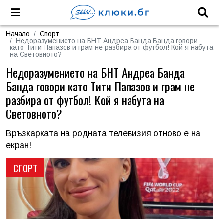
Начало
Спорт
Недоразумението на БНТ Андреа Банда Банда говори
като Тити Папазов и грам не разбира от футбол! Кой я набута
на Световното?
Недоразумението на БНТ Андреа Банда
Банда говори като Тити Папазов и грам не
разбира от футбол! Кой я набута на
Световното?
Връзкарката на родната телевизия отново е на
екран!
СПОРТ