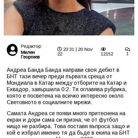
Редактор:
23:31 | 20 Nov
Милен
22
12152
1
Георгиев
Андреа Банда Банда направи своя дебют в
БНТ тази вечер преди първата среща от
Мондиала в Катар между отборите на Катар и
Еквадор, завършила 0:2. Тя оглавява рубрика,
която е посветена на всичко интересно около
Световното в социалните мрежи.
Самата Андреа се появи много притеснена на
екран и дори сама си призна, че от футбол
нищо не разбира. Това поставя въпроса защо и
кой е избрал именно тя да бъде в екипа на БНТ