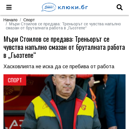
Начало
Спорт
Мъри Стоилов се предава: Треньорът се чувства напълно
смазан от бруталната работа в „Гьозтепе“
Мъри Стоилов се предава: Треньорът се
чувства напълно смазан от бруталната работа
в „Гьозтепе“
Хасковлията не иска да се пребива от работа
СПОРТ