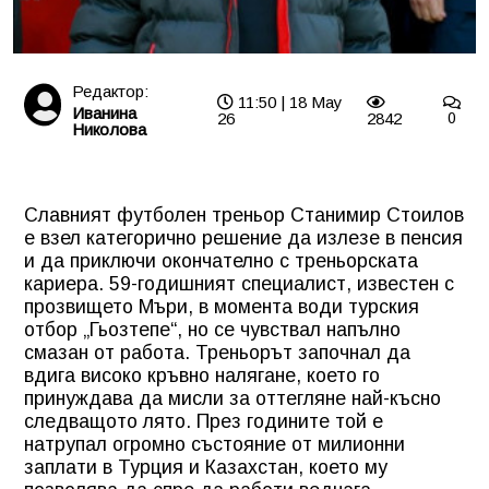
Редактор:
11:50 | 18 May
Иванина
26
2842
0
Николова
Славният футболен треньор Станимир Стоилов
е взел категорично решение да излезе в пенсия
и да приключи окончателно с треньорската
кариера. 59-годишният специалист, известен с
прозвището Мъри, в момента води турския
отбор „Гьозтепе“, но се чувствал напълно
смазан от работа. Треньорът започнал да
вдига високо кръвно налягане, което го
принуждава да мисли за оттегляне най-късно
следващото лято. През годините той е
натрупал огромно състояние от милионни
заплати в Турция и Казахстан, което му