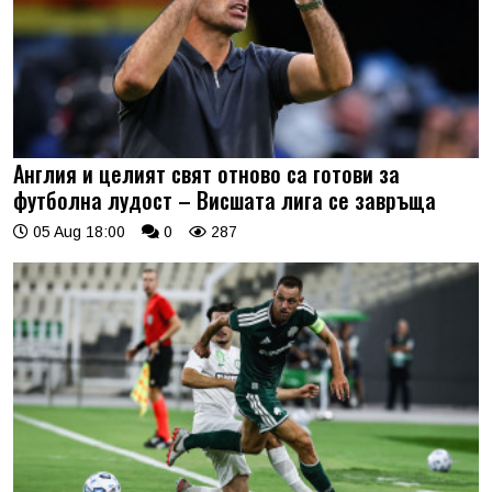
Англия и целият свят отново са готови за
футболна лудост – Висшата лига се завръща
05 Aug 18:00
0
287