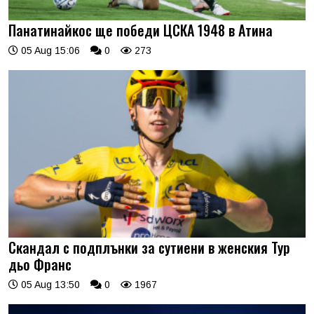
Панатинайкос ще победи ЦСКА 1948 в Атина
05 Aug 15:06
0
273
Скандал с подплънки за сутиени в женския Тур
дьо Франс
05 Aug 13:50
0
1967