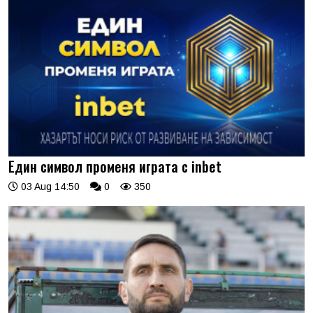
Един символ променя играта с inbet
03 Aug 14:50
0
350