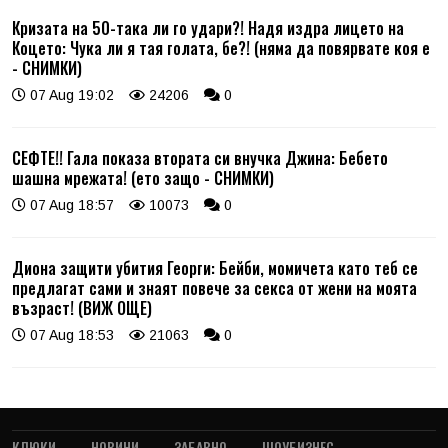
Кризата на 50-така ли го удари?! Надя издра лицето на
Коцето: Чука ли я тая голата, бе?! (няма да повярвате коя е
- СНИМКИ)
07 Aug 19:02
24206
0
СЕФТЕ!! Гала показа втората си внучка Джина: Бебето
шашна мрежата! (ето защо - СНИМКИ)
07 Aug 18:57
10073
0
Диона защити убития Георги: Бейби, момичета като теб се
предлагат сами и знаят повече за секса от жени на моята
възраст! (ВИЖ ОЩЕ)
07 Aug 18:53
21063
0
КЛЮКИ
НОВИНИ
ЗАБАВНО
ШОУБИЗНЕС