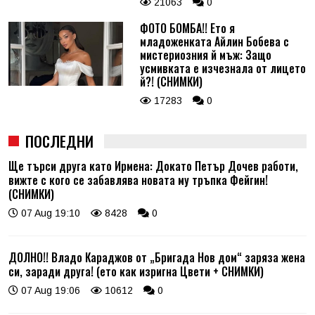
21063
0
ФОТО БОМБА!! Ето я
младоженката Айлин Бобева с
мистериозния й мъж: Защо
усмивката е изчезнала от лицето
й?! (СНИМКИ)
17283
0
ПОСЛЕДНИ
Ще търси друга като Ирмена: Докато Петър Дочев работи,
вижте с кого се забавлява новата му тръпка Фейгин!
(СНИМКИ)
07 Aug 19:10
8428
0
ДОЛНО!! Владо Караджов от „Бригада Нов дом“ заряза жена
си, заради друга! (ето как изригна Цвети + СНИМКИ)
07 Aug 19:06
10612
0