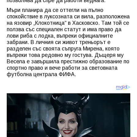
позволява да спре да работи веднага.
Мъри планира да се оттегли на пълно
спокойствие в луксозната си вила, разположена
на язовир „Клокотница“ в Хасковско. Там той се
ползва със специален статут и има право да
лови риба с лодка, въпреки официалните
забрани. В личния си живот треньорът е
разделен със своята съпруга Мирена, която
въпреки това редовно му гостува. Дъщеря му
Весела е завършила престижно образование по
спортно право и вече работи за световната
футболна централа ФИФА.