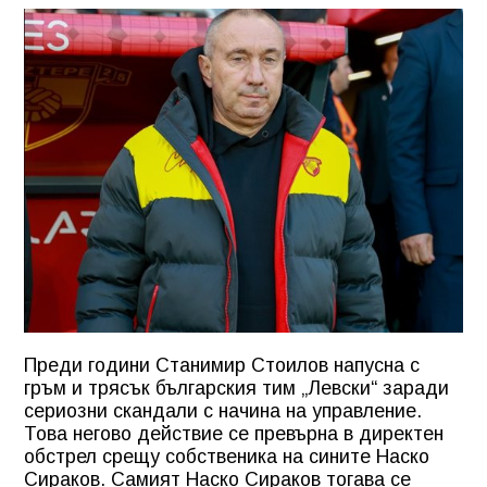
Преди години Станимир Стоилов напусна с
гръм и трясък българския тим „Левски“ заради
сериозни скандали с начина на управление.
Това негово действие се превърна в директен
обстрел срещу собственика на сините Наско
Сираков. Самият Наско Сираков тогава се