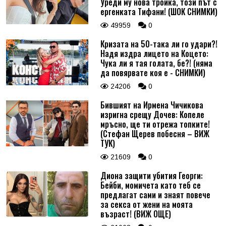
Уреди му нова тройка, този път с
ергенката Тифани! (ШОК СНИМКИ)
49959
0
Кризата на 50-така ли го удари?!
Надя издра лицето на Коцето:
Чука ли я тая голата, бе?! (няма
да повярвате коя е - СНИМКИ)
24206
0
Бившият на Ирмена Чичикова
изригна срещу Дочев: Копеле
мръсно, ще ти отрежа топките!
(Стефан Щерев побесня – ВИЖ
ТУК)
21609
0
Диона защити убития Георги:
Бейби, момичета като теб се
предлагат сами и знаят повече
за секса от жени на моята
възраст! (ВИЖ ОЩЕ)