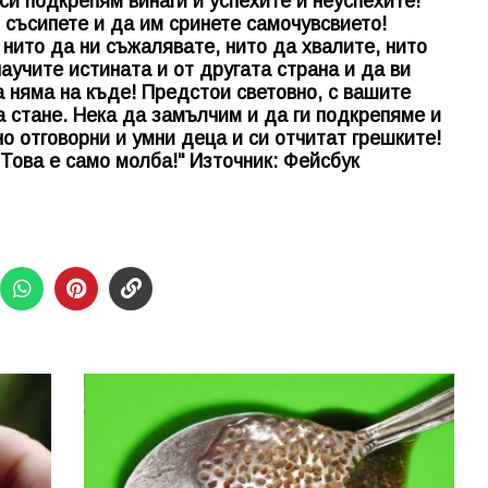
си подкрепям винаги и успехите и неуспехите!
 съсипете и да им сринете самочувсвието!
нито да ни съжалявате, нито да хвалите, нито
аучите истината и от другата страна и да ви
а няма на къде! Предстои световно, с вашите
а стане. Нека да замълчим и да ги подкрепяме и
но отговорни и умни деца и си отчитат грешките!
 Това е само молба!" Източник: Фейсбук