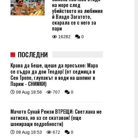
на море след
убийството на любимия
й Владо Загатото,
скарала се с него за
пари
16282
0
ПОСЛЕДНИ
Крава да беше, щеше да пресъхне: Мара
се съдра да дои Теодор! (от седмица в
Сен Тропе, глупакът я води на шопинг в
Париж - СНИМКИ)
08 Aug 18:56
707
0
Мачото Сунай Ремзи ВТРЕЩИ: Светлана ме
натиска, но аз се скатавам! (още
шокиращи подробности)
08 Aug 18:53
672
0