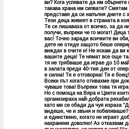
ви? Кога успявате да им обърнете 
такава храна им сипвате? Смятам ,
представя да си напълня дните с х
Тези деца живеят в страната в коя
Те се лишаваха от всичко, за да н
получи, въпреки че го могат! Деца
вас! Точно заради всичките ви оби
дете не отиде защото беше оперира
виждах в очите и! Не искам да ви 
вашите деца! Те нямат все още таз
тя не трябваше да играе до 10 ма
в залата преди 40-тия ден от опер
е силна! Тя е отговорна! Тя е боец
Всеки път когато отивахме при док
чуваше това! Въпреки това тя игра
Но с помоща на Вяра и Цвети които
организираха най-добрата рехабили
като ми се обади да чуя израза “Д
видеше, че и звъня и побеляваше? 
и единствено, когато не играят до
нахранени доволно! Аз отказвам да