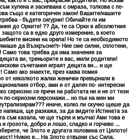
на, както и с вас, прекрасни родители. Но искам
съм хулена и засипвана с омраза, толкова с по-
Това също е категоричен закон! Вашите/нашите
трябва - бъдете сигурни! Обичайте ги им
ания до Орките! ?? Да, те са Орки в абсолютния
 защото са в едно друго измерение, в което
шебните висини на орела! Но те са необходимото
нямаше да Възкръсне!✨ Ние сме силни, сплотени,
 Само това трябва да има значение за
децата ви, треньорите и вас, мили родители!
рискови съчетания играят децата ви... и ще
! Само ако знаехте, през каква помия
о от няколкото жалки женички превърнали в
ационалния отбор, ами и от далеч по- интересни
ко сериозно се пречи на работата ни и не от тези
 по-сериозни персонажи... но пък на мен ми
неутрализирам??? иначе, колко ли скучно щеше да
ще напиша, ще разкажа, за да видите Истината за
га съм казала, че ще търпя и мълча! Ами това е
и грозота, добро и лошо, сладко и горчиво ...
зберете, че Злото е другата половина от Цялото!
ост! Нужно е... На Злото отвърни със Сила,