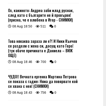
Ох, какиното: Андреа заби млад руснак,
след като с българите не й провървя!
(призна, че е влюбена в Игор - СНИМКИ)
08 Aug 18:50
511
0
Това някаква зараза ли е?! И Ники Кънчев
се раздели с жена си, досущ като Геро!
(тук обаче причината е Даниела – ВИЖ
ОЩЕ)
08 Aug 18:46
700
0
ЧУДО!! Вечната ергенка Мартина Петрова
се показа с гадже: Няма да повярвате кой
се хвана с нея! (СНИМКИ)
08 Aug 18:43
756
0