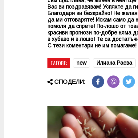
съм щастлива, че живея в нея! Ще 
Вас ви поздравявам! Успяхте да ги
Благодаря ви безкрайно! Не желая 
да ми отговаряте! Искам само да н
помоля да спрете! По-лошо от тов
красиви прогнози по-добре няма д
в хубаво и в лошо! Те са достатъч
С тези коментари не им помагаме!
ТАГОВЕ:
new
Илиана Раева
СПОДЕЛИ: