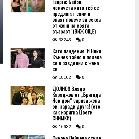
Георги: Бейби,
момичета като теб се
предлагат сами и
знаят повече за секса
от жени на моята
възраст! (ВИЖ ОЩЕ)
33243
0
Като пандемия! И Ники
Кънчев тайно и полека
се е разделил с жена
си
18102
0
ДОЛНО!! Владо
Караджов от „Бригада
Нов дом“ заряза жена
си, заради друга! (ето
как изригна Цвети +
СНИМКИ)
16632
0
Симона Пейчева отиде