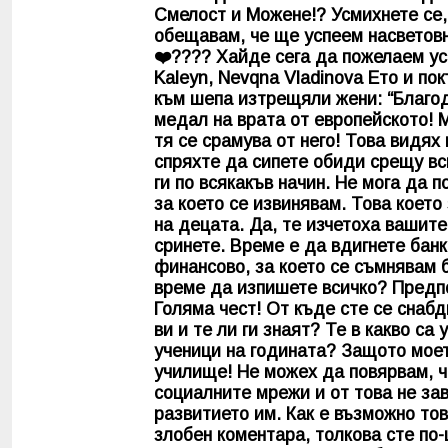
Смелост и Можене!? Усмихнете се, 
обещавам, че ще успеем насветовно
❤️???? Хайде сега да пожелаем усп
Kaleyn, Nevqna Vladinova Ето и п
към шепа изтрещяли жени: “Благода
медал на врата от европейското! Ми
тя се срамува от него! Това видях 
спряхте да сипете обиди срещу вс
ги по всякакъв начин. Не мога да 
за което се извинявам. Това което
на децата. Да, те изчетоха вашите
сринете. Време е да вдигнете банк
финансово, за което се съмнявам б
време да изпишете всичко? Предпо
Голяма чест! От къде сте се снаб
ви и те ли ги знаят? Те в какво са
ученици на годината? Защото моет
училище! Не можех да повярвам, че
социалните мрежи и от това не за
развитието им. Как е възможно тов
злобен коментара, толкова сте по-