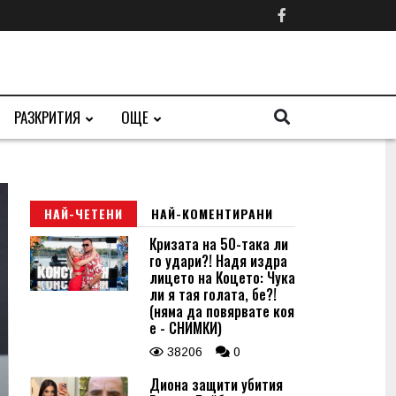
РАЗКРИТИЯ
ОЩЕ
НАЙ-ЧЕТЕНИ
НАЙ-КОМЕНТИРАНИ
Кризата на 50-така ли
го удари?! Надя издра
лицето на Коцето: Чука
ли я тая голата, бе?!
(няма да повярвате коя
е - СНИМКИ)
38206
0
Диона защити убития