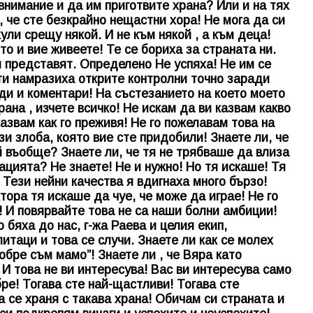
внимание и да им приготвите храна? Или и на тях
 че сте безкрайно нещастни хора! Не мога да си
ули срещу някой. И не към някой , а към деца!
то и вие живеете! Те се бориха за страната ни.
и представят. Определено Не успяха! Не им се
 ти намразиха открите контролни точно заради
ди и коментари! На състезанието на което моето
на , изчете всичко! Не искам да ви казвам какво
казвам как го преживя! Не го пожелавам това на
и злоба, която вие сте придобили! Знаете ли, че
й въобще? Знаете ли, че тя не трябваше да влиза
ацията? Не знаете! Не и нужно! Но тя искаше! Тя
! Тези нейни качества я вдигнаха много бързо!
тора тя искаше да чуе, че може да играе! Не го
! И повярвайте това не са наши болни амбиции!
 бяха до нас, г-жа Раева и целия екип,
таци и това се случи. Знаете ли как се молех
обре съм мамо”! Знаете ли , че Вяра като
И това не ви интересува! Вас ви интересува само
бре! Тогава сте най-щастливи! Тогава сте
 се храня с такава храна! Обичам си страната и