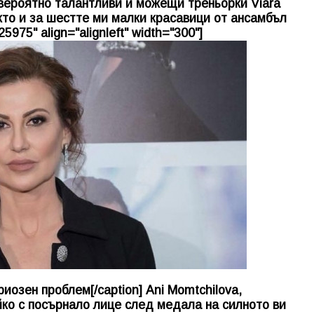
вероятно талантливи и можещи треньорки Viara
акто и за шестте ми малки красавици от ансамбъл
5975" align="alignleft" width="300"]
иозен проблем[/caption] Ani Momtchilova,
йко с посърнало лице след медала на силното ви