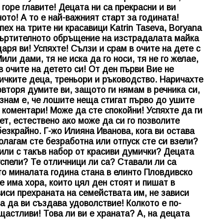
горе главите! Децата ни са прекрасни и ви
то! А то е най-важният старт за годината!
ех на трите ни красавици Katrin Taseva, Boryana
окъртителното обръщение на изстрадалата майка
ря ви! Успяхте! Сълзи и срам в очите на дете с
ли дами, тя не иска да го носи, тя не го желае,
в очите на детето си! От ден първи Вие не
ичките деца, треньори и ръководство. Наричахте
повторя думите ви, защото ги нямам в речника си,
 знам е, че лошите неща стигат първо до ушите
 коментари! Може да сте спокойни! Успяхте да ги
ет, естествено ако може да си го позволите
езкрайно. Г-жо Илияна Иванова, кога ви остава
лагам сте безработна или отпуск сте си взели?
дили с такъв набор от красиви думички? Децата
 успели? Те отличници ли са? Ставали ли са
о миналата година стана в елинто Пловдивско
 има хора, които цял ден стоят и пишат в
виси прехраната на семействата им, не зависи
а да ви създава удоволствие! Колкото е по-
щастливи! Това ли ви е храната? А, на децата