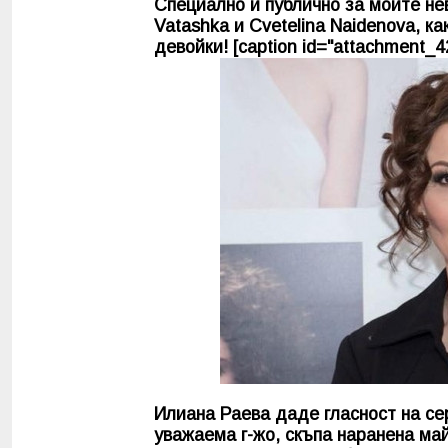
Специално и публично за моите не
Vatashka и Cvetelina Naidenova, к
девойки! [caption id="attachment_42
Илиана Раева даде гласност на сер
уважаема г-жо, скъпа наранена ма