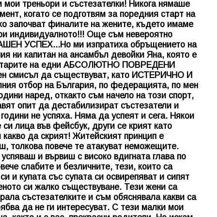
 мои треньори и състезателки! Никога нямаше
мент, когато се подготвям за поредния старт на
ко започват финалите на жените, където имаме
ри индивидуалното!!! Още съм невероятно
ШЕН УСПЕХ...Но ми изпратиха обръщението на
ия ни капитан на ансамбъл девойки Яна, която е
ментарите на едни АБСОЛЮТНО ПОВРЕДЕНИ
н смисъл да съществуват, като ИСТЕРИЧНО И
ия отбор на България, по федерацията, по мен
Години наред, откакто съм начело на този спорт,
авят опит да дестабилизират състезатели и
години не успяха. Няма да успеят и сега. Някои
си лица във фейсбук, други се крият като
 какво да скрият! Житейският принцип е
еш, толкова повече те атакуват неможещите.
о успяваш и вървиш с високо вдигната глава по
вече слабите и безличните, тези, които са
си и купата със супата си освирепяват и сипят
веното си жалко съществуване. Тези жени са
ирала състезателките и съм обяснявала какви са
рябва да не ги интересуват. С тези малки мои