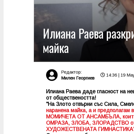
Илиана Раева разкр
майка
Редактор:
14:36 | 19 Ma
Милен Георгиев
Илиана Раева даде гласност на не
от обществеността!
"На Злото отвърни със Сила, Сме
наранена майка, а и предполагам
МОМИЧЕТА ОТ АНСАМБЪЛА, които 
ОМРАЗА, ЗЛОБА, ЗЛОРАДСТВО от 
ХУДОЖЕСТВЕНАТА ГИМНАСТИКА”