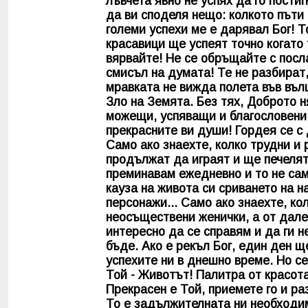
лъвчета явно не успях да го постиг
да ви споделя нещо: колкото пъти 
големи успехи ме е дарявал Бог! 
красавици ще успеят точно когато 
вярвайте! Не се обръщайте с посл
смисъл на думата! Те не разбират,
мравката не вижда полета във въл
Зло на Земята. Без тях, Доброто 
можещи, успяващи и благословени!
прекрасните ви души! Гордея се с 
Само ако знаехте, колко трудни и 
продължат да играят и ще печелят
преминавам ежедневно и то не сам
кауза на живота си сриването на н
персонажи... Само ако знаехте, кол
неосъществени женички, а от далеч
интересно да се справям и да ги 
бъде. Ако е рекъл Бог, един ден 
успехите ни в днешно време. Но се
Той - Животът! Палитра от красота 
Прекрасен е Той, приемете го и ра
То е задължителната ни необходим