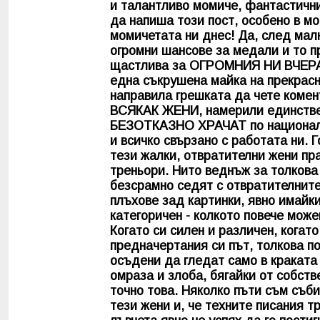
и талантливо момиче, фантастични
да напиша този пост, особено в мо
момичетата ни днес! Да, след мал
огромни шансове за медали и то п
щастлива за ОГРОМНИЯ НИ ВЧЕРА
една съкрушена майка на прекрасн
направила грешката да чете ко
ВСЯКАК ЖЕНИ, намерили единстве
БЕЗОТКАЗНО ХРАЧАТ по националн
и всичко свързано с работата ни. 
тези жалки, отвратителни жени пр
треньори. Нито веднъж за толкова 
безсрамно седят с отвратителните 
плъхове зад картинки, явно имайки
категоричен - колкото повече мож
Когато си силен и различен, когат
предначертания си път, толкова по
осъдени да гледат само в краката 
омраза и злоба, бягайки от собст
точно това. Няколко пъти съм съб
тези жени и, че техните писания т