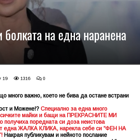
и болката на една наранена
y 19
1316
0
що много важно, което не бива да остане встрани
лост и Можене!?
Специално за една много
 всичките майки и бащи на ПРЕКРАСНИТЕ МИ
получиха поредната си доза неистова
една ЖАЛКА КЛИКА, нарекла себе си “ФЕН НА
!
Накрая публикувам и нейното послание