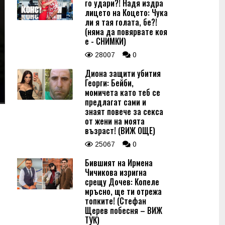
го удари?! Надя издра
лицето на Коцето: Чука
ли я тая голата, бе?!
(няма да повярвате коя
е - СНИМКИ)
28007
0
Диона защити убития
Георги: Бейби,
момичета като теб се
предлагат сами и
знаят повече за секса
от жени на моята
възраст! (ВИЖ ОЩЕ)
25067
0
Бившият на Ирмена
Чичикова изригна
срещу Дочев: Копеле
мръсно, ще ти отрежа
топките! (Стефан
Щерев побесня – ВИЖ
ТУК)