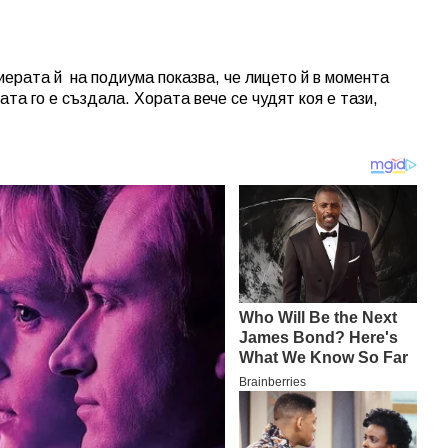
иерата й
на подиума показва, че лицето й в момента
та го е създала. Хората вече се чудят коя е тази,