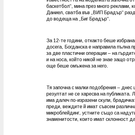
баскетбол“, мина през много реклами, к
Даниел, сватба във „ВИП Брадър“ разд
до водеща на „Биг Брадър“.
За 12-те години, откакто беше избрана
досега, Богданска е направила пълна 
за две пластични операции – на гърдит
и на носа, който никой не знае защо о
още беше омъжена за него.
Тя започна с малки подобрения – днес 
резултат не се харесва на публиката. Л
има далеч по-изразени скули, брадичкат
преди, веждите й имат съвсем различн
микроблейдинг, устните също са надути,
знаменитости, които имат склонност да