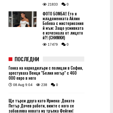
21833
0
ФОТО БОМБА!! Ето я
младоженката Айлин
Бобева с мистериозния
й мъж: Защо усмивката
е изчезнала от лицето
й?! (СНИМКИ)
17479
0
ПОСЛЕДНИ
Гонка на наркодилъри с полицаи в София,
арестуваха Венци "Белия негър" с 460
000 евро в него
08 Aug 9:04
238
0
Ще търси друга като Ирмена: Докато
Петър Дочев работи, вижте с кого се
забавлява новата му тръпка Фейгин!