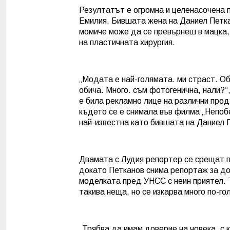
Резултатът е огромна и целенасочена 
Емилия. Бившата жена на Даниел Петкан
момиче може да се превърнеш в мацка,
на пластичната хирургия.
„Модата е най-голямата. ми страст. Об
обича. Много. съм фотогенична, нали?“
е била рекламно лице на различни прод
където се е снимала във филма „Непобе
най-известна като бившата на Даниел 
Двамата с Лудия репортер се срещат пр
докато Петканов снима репортаж за до
моделката пред УНСС с неин приятел. Т
такива неща, но се изкарва много по-го
„Трябва да имам доверие на човека, с к