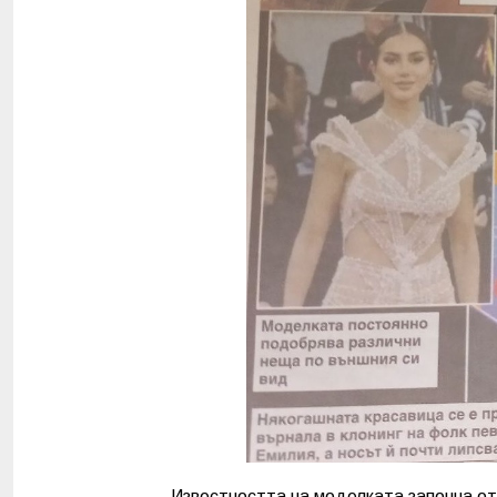
Известността на моделката започна от