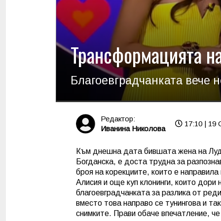
Трансформацията на
Благоевградчанката вече н
Редактор:
17:10 | 19 
Иванина Николова
Към днешна дата бившата жена на Луд
Богданска, е доста трудна за разпозна
броя на корекциите, които е направила 
Алисия и още куп клонинги, които дори 
благоевградчанката за разлика от реди
вместо това направо се тунингова и так
снимките. Прави обаче впечатление, че