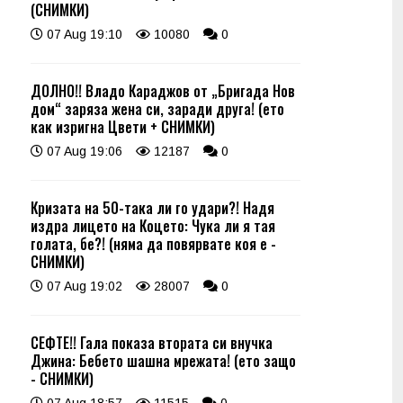
(СНИМКИ)
07 Aug 19:10
10080
0
ДОЛНО!! Владо Караджов от „Бригада Нов
дом“ заряза жена си, заради друга! (ето
как изригна Цвети + СНИМКИ)
07 Aug 19:06
12187
0
Кризата на 50-така ли го удари?! Надя
издра лицето на Коцето: Чука ли я тая
голата, бе?! (няма да повярвате коя е -
СНИМКИ)
07 Aug 19:02
28007
0
СЕФТЕ!! Гала показа втората си внучка
Джина: Бебето шашна мрежата! (ето защо
- СНИМКИ)