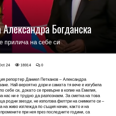
 Александра Богданска
е прилича на себе си
Oct 24
18914
0
ия репортер Даниел Петканов – Александра
ване. Най-вероятно дори и самата тя вече е изгубила
по себе си, докато се превърне в копие на Емилия,
на нас ни е трудно да разпознаем. За сметка на това
ца родни звезди, не използва филтри на снимките си –
а на живо изглежда по същия начин, както и на
 промените при нея през последните години, са