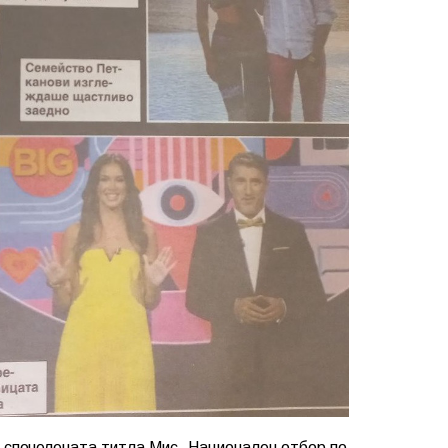
 спечелената титла Мис „Национален отбор по