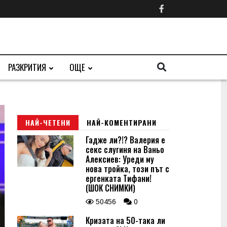
РАЗКРИТИЯ
ОЩЕ
НАЙ-ЧЕТЕНИ
НАЙ-КОМЕНТИРАНИ
Гадже ли?!? Валерия е
секс слугиня на Ваньо
Алексиев: Уреди му
нова тройка, този път с
ергенката Тифани!
(ШОК СНИМКИ)
50456
0
Кризата на 50-така ли