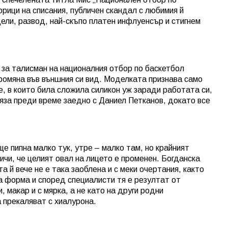
орици на списания, публичен скандал с любимия й
ели, развод, най-скъпо платен инфлуенсър и стигнем
 за талисман на националния отбор по баскетбол
промяна във външния си вид. Моделката признава само
е, в които била сложила силикон уж заради работата си,
тряза преди време заедно с Даниел Петканов, докато все
ще пипна малко тук, утре – малко там, но крайният
ичи, че целият овал на лицето е променен. Богданска
а й вече не е така заоблена и с меки очертания, както
а форма и според специалисти тя е резултат от
 макар и с мярка, а не като на други родни
 прекаляват с хиалурона.