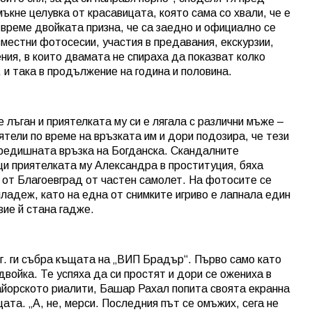
ъкне целувка от красавицата, която сама со хвали, че е
време двойката призна, че са заедно и официално се
местни фотосесии, участия в предавания, екскурзии,
ния, в които двамата не спираха да показват колко
, и така в продължение на година и половина.
 лъган и приятелката му си е лягала с различни мъже –
тели по време на връзката им и дори подозира, че тези
предишната връзка на Богданска. Скандалните
щи приятелката му Александра в проституция, бяха
а от Благоевград от частен самолет. На фотосите се
ладеж, като на една от снимките игриво е лапнала един
ие й стана гадже.
 г. ги събра къщата на „ВИП Брадър“. Първо само като
двойка. Те успяха да си простят и дори се ожениха в
оайорското риалити, Башар Рахал попита своята екранна
ата. „А, не, мерси. Последния път се омъжих, сега не