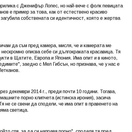
прилика с Дженифър Лопес, но най-вече с фолк певицата
ов е пример за това, как от естествено красиво
 загубила собствената си идентичност, която е жертва
ичам да съм пред камера, мисля, че и камерата ме
, нескромно описва себе си дългокраката красавица. Тя
укти в Щатите, Европа и Япония. Има опит и в киното,
димите", заедно с Мел Гибсън, но признава, че у нас е
Петканов.
ез декември 2014 г., преди почти 10 години. Тогава,
машните порно клипчета (истинска ирония), засича
я не се свени да сподели, че има опит в правенето на
ляма светица.
ойто спя, за да си направя порно", споделя тя пред