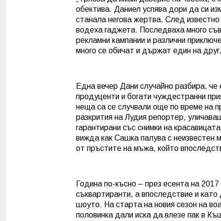
обектива. Даниел успява дори да си изм
станала негова жертва. След известно 
водеха гаджета. Последваха много съв
рекламни кампании и различни приключе
много се обичат и държат един на друг
Една вечер Дани случайно разбира, че е
продуценти и богати чуждестранни прия
неща са се случвали още по време на 
разкрития на Лудия репортер, уличава
гарантирани със снимки на красавицат
вижда как Сашка палува с неизвестен м
от пръстите на мъжа, който впоследств
Година по-късно – през есента на 2017
съквартиранти, а впоследствие и като 
шоуто. На старта на новия сезон на в
половинка дали иска да влезе пак в Къщ