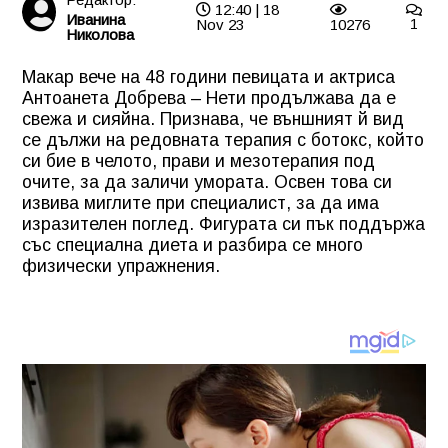
12:40 | 18
Иванина
Nov 23
10276
1
Николова
Макар вече на 48 години певицата и актриса
Антоанета Добрева – Нети продължава да е
свежа и сияйна. Признава, че външният й вид
се дължи на редовната терапия с ботокс, който
си бие в челото, прави и мезотерапия под
очите, за да заличи умората. Освен това си
извива миглите при специалист, за да има
изразителен поглед. Фигурата си пък поддържа
със специална диета и разбира се много
физически упражнения.