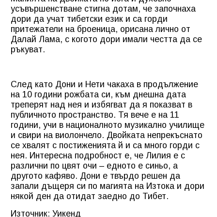
усъвършенстване стигна дотам, че започнаха
дори да учат тибетски език и са горди
притежатели на броеница, орисана лично от
Далай Лама, с когото дори имали честта да се
ръкуват.
След като Дони и Нети чакаха в продължение
на 10 години рожбата си, към днешна дата
треперят над нея и избягват да я показват в
публичното пространство. Тя вече е на 11
години, учи в националното музикално училище
и свири на виолончело. Двойката непрекъснато
се хвалят с постиженията й и са много горди с
нея. Интересна подробност е, че Лилия е с
различни по цвят очи – едното е синьо, а
другото кафяво. Дони е твърдо решен да
запали дъщеря си по магията на Изтока и дори
някой ден да отидат заедно до Тибет.
Източник: Уикенд