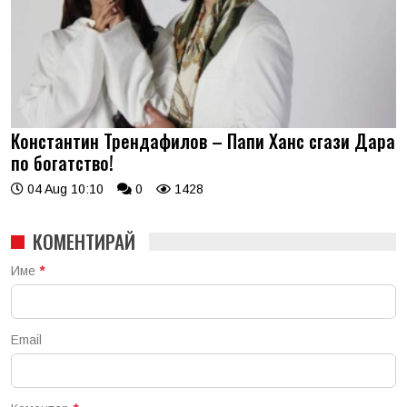
Константин Трендафилов – Папи Ханс сгази Дара
по богатство!
04 Aug 10:10
0
1428
КОМЕНТИРАЙ
Име
*
Email