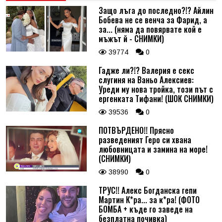
Защо лъга до последно?!? Айлин
Бобева не се венча за Фарид, а
за... (няма да повярвате кой е
мъжът й - СНИМКИ)
39774
0
Гадже ли?!? Валерия е секс
слугиня на Ваньо Алексиев:
Уреди му нова тройка, този път с
ергенката Тифани! (ШОК СНИМКИ)
39536
0
ПОТВЪРДЕНО!! Прясно
разведеният Геро си хвана
любовницата и замина на море!
(СНИМКИ)
38990
0
ТРУС!! Алекс Богданска гепи
Мартин К*ра... за к*ра! (ФОТО
БОМБА + къде го заведе на
безплатна почивка)