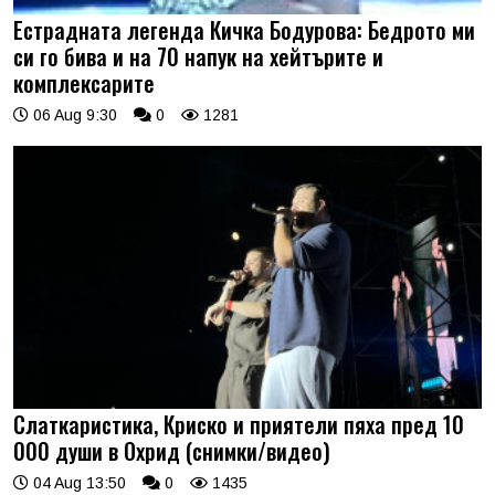
Естрадната легенда Кичка Бодурова: Бедрото ми
си го бива и на 70 напук на хейтърите и
комплексарите
06 Aug 9:30
0
1281
Слаткаристика, Криско и приятели пяха пред 10
000 души в Охрид (снимки/видео)
04 Aug 13:50
0
1435