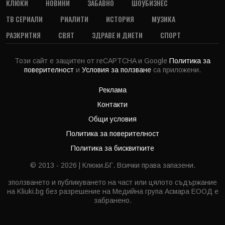
КЛЮКИ
НОВИНИ
ЗАБАВНО
ШОУБИЗНЕС
ТВ СЕРИАЛИ
РИАЛИТИ
ИСТОРИЯ
МУЗИКА
РАЗКРИТИЯ
СВЯТ
ЗДРАВЕ И ДИЕТИ
СПОРТ
Този сайт е защитен от reCAPTCHA и Google
Политика за
поверителност
и
Условия за ползване
са приложени.
Реклама
Контакти
Общи условия
Политика за поверителност
Политика за бисквитките
© 2013 - 2026 | Клюки.БГ. Всички права запазени.
зползването и публикуването на част или цялото съдържание
на Kliuki.bg без разрешение на Медийна група Асмара ЕООД е
забранено.