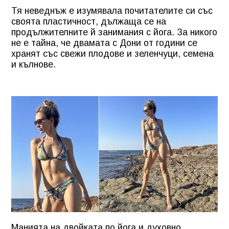
Тя неведнъж е изумявала почитателите си със
своята пластичност, дължаща се на
продължителните й занимания с йога. За никого
не е тайна, че двамата с Дони от години се
хранят със свежи плодове и зеленчуци, семена
и кълнове.
Манията на двойката по йога и духовно