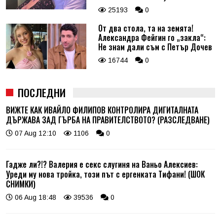
25193
0
От два стола, та на земята!
Александра Фейгин го „закла“:
Не знам дали съм с Петър Дочев
16744
0
ПОСЛЕДНИ
ВИЖТЕ КАК ИВАЙЛО ФИЛИПОВ КОНТРОЛИРА ДИГИТАЛНАТА
ДЪРЖАВА ЗАД ГЪРБА НА ПРАВИТЕЛСТВОТО? (РАЗСЛЕДВАНЕ)
07 Aug 12:10
1106
0
Гадже ли?!? Валерия е секс слугиня на Ваньо Алексиев:
Уреди му нова тройка, този път с ергенката Тифани! (ШОК
СНИМКИ)
06 Aug 18:48
39536
0