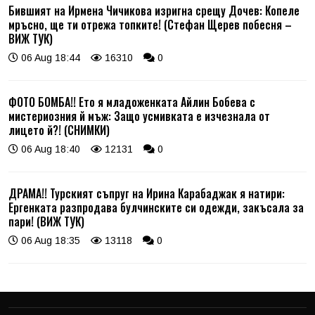
Бившият на Ирмена Чичикова изригна срещу Дочев: Копеле
мръсно, ще ти отрежа топките! (Стефан Щерев побесня –
ВИЖ ТУК)
06 Aug 18:44
16310
0
ФОТО БОМБА!! Ето я младоженката Айлин Бобева с
мистериозния й мъж: Защо усмивката е изчезнала от
лицето й?! (СНИМКИ)
06 Aug 18:40
12131
0
ДРАМА!! Турският съпруг на Ирина Карабаджак я натири:
Ергенката разпродава булчинските си одежди, закъсала за
пари! (ВИЖ ТУК)
06 Aug 18:35
13118
0