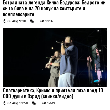
Естрадната легенда Кичка Бодурова: Бедрото ми
си го бива и на 70 напук на хейтърите и
комплексарите
06 Aug 9:30
0
1316
Слаткаристика, Криско и приятели пяха пред 10
000 души в Охрид (снимки/видео)
04 Aug 13:50
0
1449