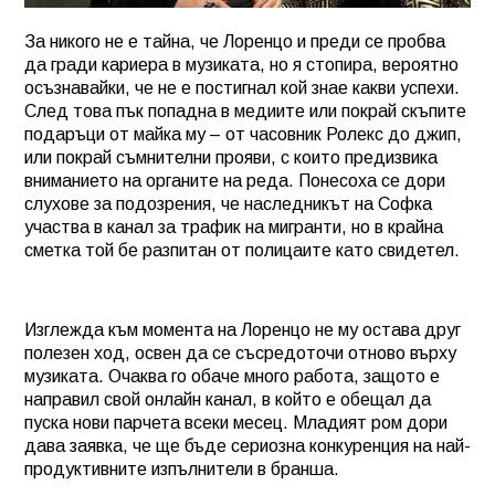
За никого не е тайна, че Лоренцо и преди се пробва
да гради кариера в музиката, но я стопира, вероятно
осъзнавайки, че не е постигнал кой знае какви успехи.
След това пък попадна в медиите или покрай скъпите
подаръци от майка му – от часовник Ролекс до джип,
или покрай съмнителни прояви, с които предизвика
вниманието на органите на реда. Понесоха се дори
слухове за подозрения, че наследникът на Софка
участва в канал за трафик на мигранти, но в крайна
сметка той бе разпитан от полицаите като свидетел.
Изглежда към момента на Лоренцо не му остава друг
полезен ход, освен да се съсредоточи отново върху
музиката. Очаква го обаче много работа, защото е
направил свой онлайн канал, в който е обещал да
пуска нови парчета всеки месец. Младият ром дори
дава заявка, че ще бъде сериозна конкуренция на най-
продуктивните изпълнители в бранша.