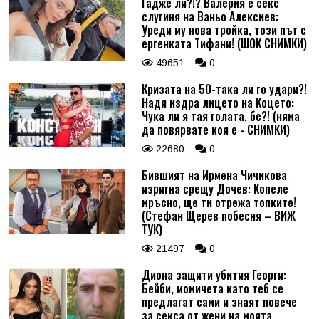
Гадже ли?!? Валерия е секс
слугиня на Ваньо Алексиев:
Уреди му нова тройка, този път с
ергенката Тифани! (ШОК СНИМКИ)
49651
0
Кризата на 50-така ли го удари?!
Надя издра лицето на Коцето:
Чука ли я тая голата, бе?! (няма
да повярвате коя е - СНИМКИ)
22680
0
Бившият на Ирмена Чичикова
изригна срещу Дочев: Копеле
мръсно, ще ти отрежа топките!
(Стефан Щерев побесня – ВИЖ
ТУК)
21497
0
Диона защити убития Георги:
Бейби, момичета като теб се
предлагат сами и знаят повече
за секса от жени на моята