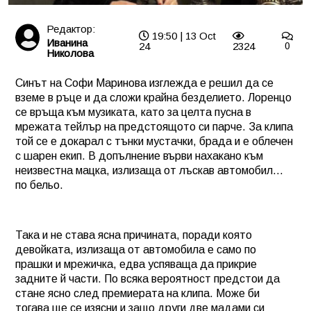
Редактор:
19:50 | 13 Oct
Иванина
24
2324
0
Николова
Синът на Софи Маринова изглежда е решил да се
вземе в ръце и да сложи крайна безделието. Лоренцо
се връща към музиката, като за целта пусна в
мрежата тейлър на предстоящото си парче. За клипа
той се е докарал с тънки мустачки, брада и е облечен
с шарен екип. В допълнение върви нахакано към
неизвестна мацка, излизаща от лъскав автомобил…
по бельо.
Така и не става ясна причината, поради която
девойката, излизаща от автомобила е само по
прашки и мрежичка, едва успяваща да прикрие
задните й части. По всяка вероятност предстои да
стане ясно след премиерата на клипа. Може би
тогава ще се изясни и защо други две мадами си