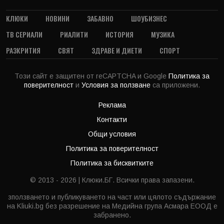
КЛЮКИ
НОВИНИ
ЗАБАВНО
ШОУБИЗНЕС
ТВ СЕРИАЛИ
РИАЛИТИ
ИСТОРИЯ
МУЗИКА
РАЗКРИТИЯ
СВЯТ
ЗДРАВЕ И ДИЕТИ
СПОРТ
Този сайт е защитен от reCAPTCHA и Google
Политика за
поверителност
и
Условия за ползване
са приложени.
Реклама
Контакти
Общи условия
Политика за поверителност
Политика за бисквитките
© 2013 - 2026 | Клюки.БГ. Всички права запазени.
зползването и публикуването на част или цялото съдържание
на Kliuki.bg без разрешение на Медийна група Асмара ЕООД е
забранено.