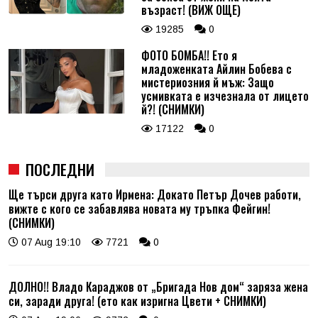
възраст! (ВИЖ ОЩЕ)
19285
0
ФОТО БОМБА!! Ето я
младоженката Айлин Бобева с
мистериозния й мъж: Защо
усмивката е изчезнала от лицето
й?! (СНИМКИ)
17122
0
ПОСЛЕДНИ
Ще търси друга като Ирмена: Докато Петър Дочев работи,
вижте с кого се забавлява новата му тръпка Фейгин!
(СНИМКИ)
07 Aug 19:10
7721
0
ДОЛНО!! Владо Караджов от „Бригада Нов дом“ заряза жена
си, заради друга! (ето как изригна Цвети + СНИМКИ)