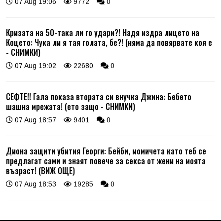
07 Aug 19:06
9772
0
Кризата на 50-така ли го удари?! Надя издра лицето на
Коцето: Чука ли я тая голата, бе?! (няма да повярвате коя е
- СНИМКИ)
07 Aug 19:02
22680
0
СЕФТЕ!! Гала показа втората си внучка Джина: Бебето
шашна мрежата! (ето защо - СНИМКИ)
07 Aug 18:57
9401
0
Диона защити убития Георги: Бейби, момичета като теб се
предлагат сами и знаят повече за секса от жени на моята
възраст! (ВИЖ ОЩЕ)
07 Aug 18:53
19285
0