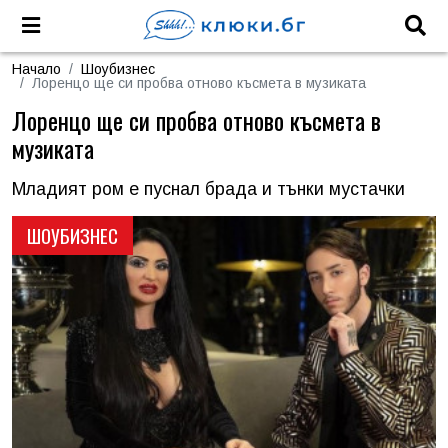
Начало
Шоубизнес
Лоренцо ще си пробва отново късмета в музиката
Лоренцо ще си пробва отново късмета в
музиката
Младият ром е пуснал брада и тънки мустачки
ШОУБИЗНЕС