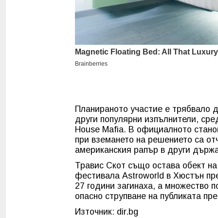
Планираното участие е трябвало д
други популярни изпълнители, сре
House Mafia. В официалното стано
при вземането на решението са от
американския рапър в други държа
Травис Скот също остава обект на
фестивала Astroworld в Хюстън пре
27 години загинаха, а множество п
опасно струпване на публиката пре
Източник: dir.bg