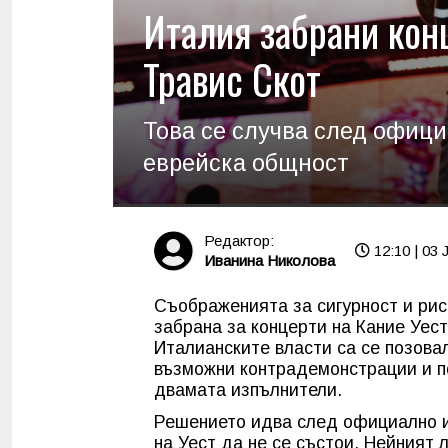
Италия забрани кон
Травис Скот
Това се случва след офици
еврейска общност
Редактор:
12:10 | 03 
Иванина Николова
Съображенията за сигурност и рис
забрана за концерти на Кание Уест
Италианските власти са се позова
възможни контрадемонстрации и п
двамата изпълнители.
Решението идва след официално и
на Уест да не се състои. Нейният