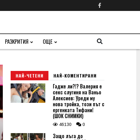
РАЗКРИТИЯ
ОЩЕ
НАЙ-ЧЕТЕНИ
НАЙ-КОМЕНТИРАНИ
Гадже ли?!? Валерия е
секс слугиня на Ваньо
Алексиев: Уреди му
нова тройка, този път с
ергенката Тифани!
(ШОК СНИМКИ)
46130
0
Защо лъга до