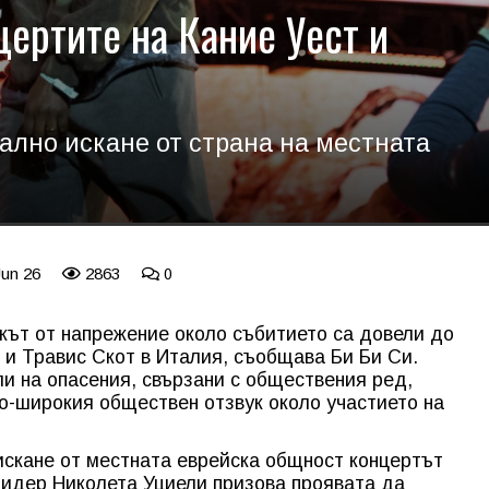
цертите на Кание Уест и
ално искане от страна на местната
Jun 26
2863
0
кът от напрежение около събитието са довели до
 и Травис Скот в Италия, съобщава Би Би Си.
ли на опасения, свързани с обществения ред,
о-широкия обществен отзвук около участието на
скане от местната еврейска общност концертът
 лидер Николета Уциели призова проявата да