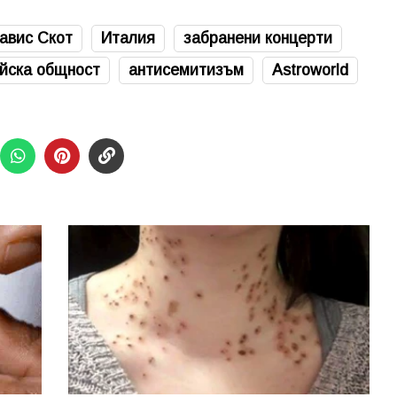
авис Скот
Италия
забранени концерти
йска общност
антисемитизъм
Astroworld