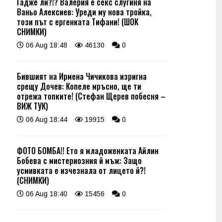
Гадже ли?!? Валерия е секс слугиня на
Ваньо Алексиев: Уреди му нова тройка,
този път с ергенката Тифани! (ШОК
СНИМКИ)
06 Aug 18:48
46130
0
Бившият на Ирмена Чичикова изригна
срещу Дочев: Копеле мръсно, ще ти
отрежа топките! (Стефан Щерев побесня –
ВИЖ ТУК)
06 Aug 18:44
19915
0
ФОТО БОМБА!! Ето я младоженката Айлин
Бобева с мистериозния й мъж: Защо
усмивката е изчезнала от лицето й?!
(СНИМКИ)
06 Aug 18:40
15456
0