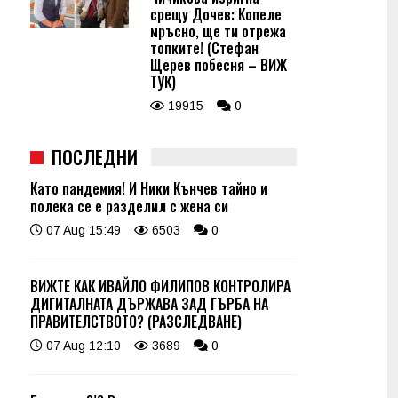
срещу Дочев: Копеле
мръсно, ще ти отрежа
топките! (Стефан
Щерев побесня – ВИЖ
ТУК)
19915
0
ПОСЛЕДНИ
Като пандемия! И Ники Кънчев тайно и
полека се е разделил с жена си
07 Aug 15:49
6503
0
ВИЖТЕ КАК ИВАЙЛО ФИЛИПОВ КОНТРОЛИРА
ДИГИТАЛНАТА ДЪРЖАВА ЗАД ГЪРБА НА
ПРАВИТЕЛСТВОТО? (РАЗСЛЕДВАНЕ)
07 Aug 12:10
3689
0