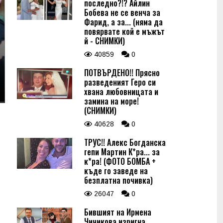
последно?!? Айлин
Бобева не се венча за
Фарид, а за... (няма да
повярвате кой е мъжът
й - СНИМКИ)
40859
0
ПОТВЪРДЕНО!! Прясно
разведеният Геро си
хвана любовницата и
замина на море!
(СНИМКИ)
40628
0
ТРУС!! Алекс Богданска
гепи Мартин К*ра... за
к*ра! (ФОТО БОМБА +
къде го заведе на
безплатна почивка)
26047
0
Бившият на Ирмена
Чичикова изригна