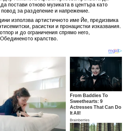
 да постави отново музиката в центъра като
о повод за разделение и напрежение.
одини използва артистичното име Йе, предизвика
нтисемитски, расистки и пронацистки изказвания.
тпор и до ограничения спрямо него,
 Обединеното кралство.