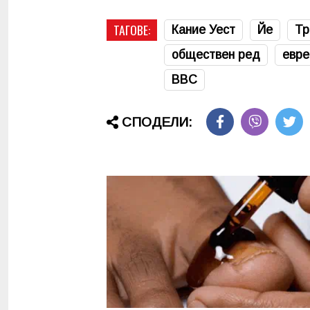
ТАГОВЕ:
Кание Уест
Йе
Тр
обществен ред
евре
BBC
СПОДЕЛИ: