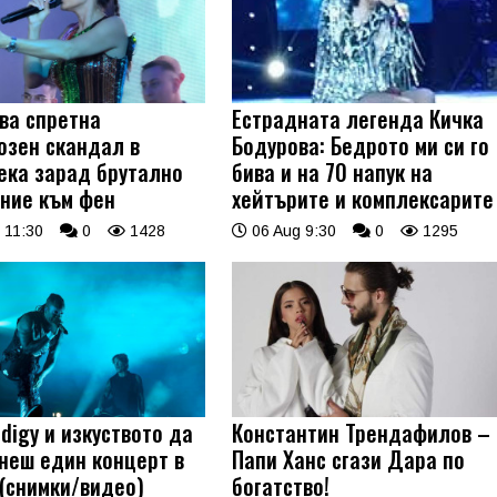
ва спретна
Естрадната легенда Кичка
озен скандал в
Бодурова: Бедрото ми си го
ека зарад брутално
бива и на 70 напук на
ние към фен
хейтърите и комплексарите
 11:30
0
1428
06 Aug 9:30
0
1295
digy и изкуството да
Константин Трендафилов –
неш един концерт в
Папи Ханс сгази Дара по
 (снимки/видео)
богатство!