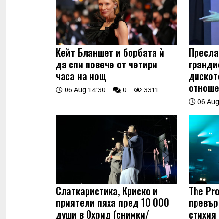
Кейт Бланшет и борбата ѝ
Пресла
да спи повече от четири
гранди
часа на нощ
дискот
отноше
06 Aug 14:30
0
3311
06 Aug
Слаткаристика, Криско и
The Pro
приятели пяха пред 10 000
превър
души в Охрид (снимки/
стихия