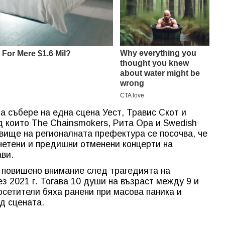
а събере на една сцена Уест, Травис Скот и
д които The Chainsmokers, Рита Ора и Swedish
вище на регионалната префектура се посочва, че
четени и предишни отменени концерти на
ви.
 повишено внимание след трагедията на
з 2021 г. Тогава 10 души на възраст между 9 и
осетители бяха ранени при масова паника и
д сцената.