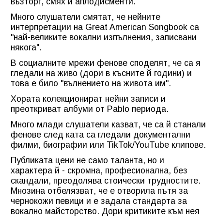
възторг, смях и аплодисменти.
Много слушатели смятат, че нейните
интерпретации на Great American Songbook са
"най-великите вокални изпълнения, записвани
някога".
В социалните мрежи фенове споделят, че са я
гледали на живо (дори в късните й години) и
това е било "вълнението на живота им".
Хората колекционират нейни записи и
преоткриват албуми от Pablo периода.
Много млади слушатели казват, че са й станали
фенове след ката са гледали документални
филми, биографии или TikTok/YouTube клипове.
Публиката цени не само таланта, но и
характера й - скромна, професионална, без
скандали, преодолява стоически трудностите.
Мнозина отбелязват, че е отворила пътя за
чернокожи певици и е задала стандарта за
вокално майсторство. Дори критиките към нея