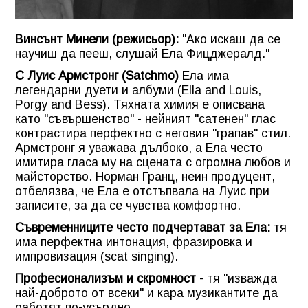
Винсънт Минели (режисьор):
"Ако искаш да се
научиш да пееш, слушай Ела Фицджералд."
С Луис Армстронг (Satchmo)
Ела има
легендарни дуети и албуми (Ella and Louis,
Porgy and Bess). Тяхната химия е описвана
като "съвършенство" - нейният "сатенен" глас
контрастира перфектно с неговия "грапав" стил.
Армстронг я уважава дълбоко, а Ела често
имитира гласа му на сцената с огромна любов и
майсторство. Норман Гранц, неин продуцент,
отбелязва, че Ела е отстъпвала на Луис при
записите, за да се чувства комфортно.
Съвременниците често подчертават за Ела:
тя
има перфектна интонация, фразировка и
импровизация (scat singing).
Професионализъм и скромност
- тя "изважда
най-доброто от всеки" и кара музикантите да
работят по-усърдно.