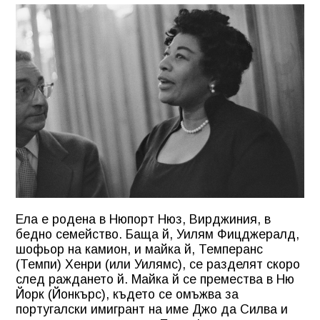
Ела е родена в Нюпорт Нюз, Вирджиния, в
бедно семейство. Баща й, Уилям Фицджералд,
шофьор на камион, и майка й, Темперанс
(Темпи) Хенри (или Уилямс), се разделят скоро
след раждането й. Майка й се премества в Ню
Йорк (Йонкърс), където се омъжва за
португалски имигрант на име Джо да Силва и