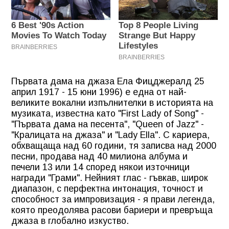
Първата дама на джаза Ела Фицджералд 25
април 1917 - 15 юни 1996) е една от най-
великите вокални изпълнителки в историята на
музиката, известна като "First Lady of Song" -
"Първата дама на песента", "Queen of Jazz" -
"Кралицата на джаза" и "Lady Ella". С кариера,
обхващаща над 60 години, тя записва над 2000
песни, продава над 40 милиона албума и
печели 13 или 14 според някои източници
награди "Грами". Нейният глас - гъвкав, широк
диапазон, с перфектна интонация, точност и
способност за импровизация - я прави легенда,
която преодолява расови бариери и превръща
джаза в глобално изкуство.