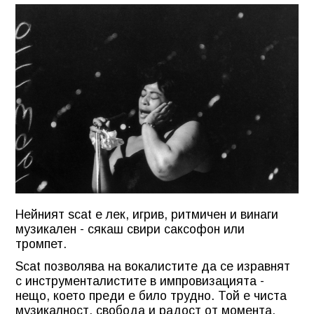
Нейният scat е лек, игрив, ритмичен и винаги
музикален - сякаш свири саксофон или
тромпет.
Scat позволява на вокалистите да се изравнят
с инструменталистите в импровизацията -
нещо, което преди е било трудно. Той е чиста
музикалност, свобода и радост от момента.