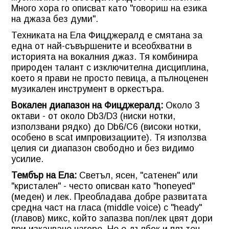
Много хора го описват като "говориш на езика
на джаза без думи".
Техниката на Ела Фицджералд е смятана за
една от най-съвършените и всеобхватни в
историята на вокалния джаз. Тя комбинира
природен талант с изключителна дисциплина,
което я прави не просто певица, а пълноценен
музикален инструмент в оркестъра.
Вокален диапазон на Фицджералд:
Около 3
октави - от около Db3/D3 (ниски нотки,
използвани рядко) до Db6/C6 (високи нотки,
особено в scat импровизациите). Тя използва
целия си диапазон свободно и без видимо
усилие.
Тембър на Ела:
Светъл, ясен, "сатенен" или
"кристален" - често описван като "honeyed"
(меден) и лек. Преобладава добре развитата
средна част на гласа (middle voice) с "heady"
(главов) микс, който запазва поп/лек цвят дори
при изкачване нагоре. Не е дълбок и плътен