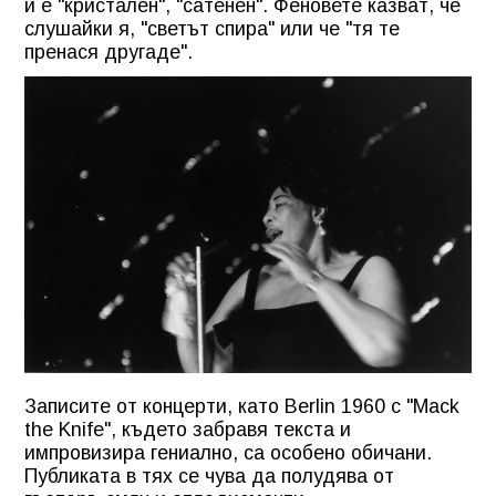
й е "кристален", "сатенен". Феновете казват, че
слушайки я, "светът спира" или че "тя те
пренася другаде".
Записите от концерти, като Berlin 1960 с "Mack
the Knife", където забравя текста и
импровизира гениално, са особено обичани.
Публиката в тях се чува да полудява от