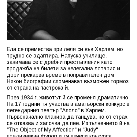
Ела се премества при леля си във Харлем, но
трудно се адаптира. Напуска училище,
занимава се с дребни престъпления като
продажба на билети за нелегална лотария и
дори прекарва време в поправителен дом.
Някои биографии споменават възможен тормоз
от страна на пастрока й.
През 1934 г. животът й се променя драматично.
На 17 години тя участва в аматьорски конкурс в
легендарния театър "Аполо" в Харлем.
Първоначално планира да танцува, но от страх
се отказва и започва да пее. Изпълнението й на
"The Object of My Affection" и "Judy"
предизвиква фурор и тя печели конкурса.