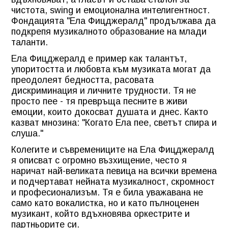
чистота, swing и емоционална интелигентност.
Фондацията "Ела Фицджералд" продължава да
подкрепя музикалното образование на млади
таланти.
Ела Фицджералд е пример как талантът,
упоритостта и любовта към музиката могат да
преодолеят бедността, расовата
дискриминация и личните трудности. Тя не
просто пее - тя превръща песните в живи
емоции, които докосват душата и днес. Както
казват мнозина: "Когато Ела пее, светът спира и
слуша."
Колегите и съвремениците на Ела Фицджералд
я описват с огромно възхищение, често я
наричат най-великата певица на всички времена
и подчертават нейната музикалност, скромност
и професионализъм. Тя е била уважавана не
само като вокалистка, но и като пълноценен
музикант, който вдъхновява оркестрите и
партньорите си.