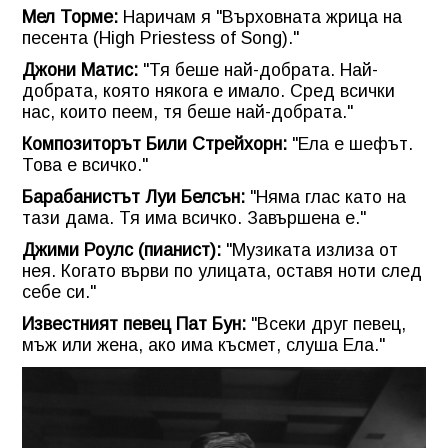
Мел Торме:
Наричам я "Върховната жрица на
песента (High Priestess of Song)."
Джони Матис:
"Тя беше най-добрата. Най-
добрата, която някога е имало. Сред всички
нас, които пеем, тя беше най-добрата."
Композиторът Били Стрейхорн:
"Ела е шефът.
Това е всичко."
Барабанистът Луи Белсън:
"Няма глас като на
тази дама. Тя има всичко. Завършена е."
Джими Роулс (пианист):
"Музиката излиза от
нея. Когато върви по улицата, оставя ноти след
себе си."
Известният певец Пат Бун:
"Всеки друг певец,
мъж или жена, ако има късмет, слуша Ела."