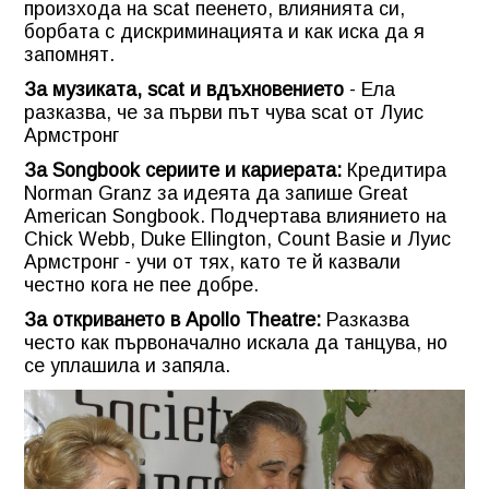
произхода на scat пеенето, влиянията си,
борбата с дискриминацията и как иска да я
запомнят.
За музиката, scat и вдъхновението
- Ела
разказва, че за първи път чува scat от Луис
Армстронг
За Songbook сериите и кариерата:
Кредитира
Norman Granz за идеята да запише Great
American Songbook. Подчертава влиянието на
Chick Webb, Duke Ellington, Count Basie и Луис
Армстронг - учи от тях, като те й казвали
честно кога не пее добре.
За откриването в Apollo Theatre:
Разказва
често как първоначално искала да танцува, но
се уплашила и запяла.