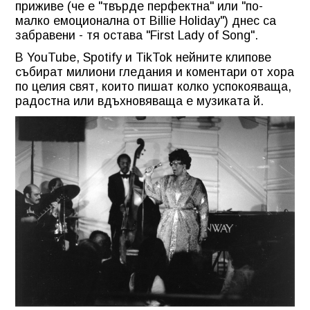
приживе (че е "твърде перфектна" или "по-
малко емоционална от Billie Holiday") днес са
забравени - тя остава "First Lady of Song".
В YouTube, Spotify и TikTok нейните клипове
събират милиони гледания и коментари от хора
по целия свят, които пишат колко успокояваща,
радостна или вдъхновяваща е музиката й.