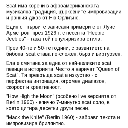
Scat има корени в афроамериканската
музикална традиция, църковните импровизации
и ранния джаз от Ню Орлиънс.
Един от първите записани примери е от Луис
Армстронг през 1926 г. с песента "Heebie
Jeebies" - така той популяризира стила.
През 40-те и 50-те години, с развитието на
бибопа, scat става по-сложен, бърз и виртуозен.
Ела е смятана за една от най-великите scat
певици в историята. Често я наричат "Queen of
Scat". Тя превръща scat в изкуство - с
перфектна интонация, огромен диапазон,
скорост и креативност.
"How High the Moon" (особено live версията от
Berlin 1960) - епично 7-минутно scat соло, в
което цитира десетки други песни.
"Mack the Knife" (Berlin 1960) - забравя текста и
импровизира брилянтно.