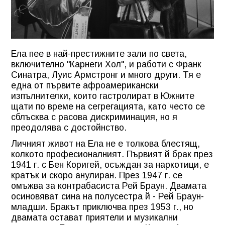
Ела пее в най-престижните зали по света,
включително "Карнеги Хол", и работи с Франк
Синатра, Луис Армстронг и много други. Тя е
една от първите афроамерикански
изпълнителки, които гастролират в Южните
щати по време на сегрегацията, като често се
сблъсква с расова дискриминация, но я
преодолява с достойнство.
Личният живот на Ела не е толкова блестящ,
колкото професионалният. Първият й брак през
1941 г. с Бен Коригей, осъждан за наркотици, е
кратък и скоро анулиран. През 1947 г. се
омъжва за контрабасиста Рей Браун. Двамата
осиновяват сина на полусестра й - Рей Браун-
младши. Бракът приключва през 1953 г., но
двамата остават приятели и музикални