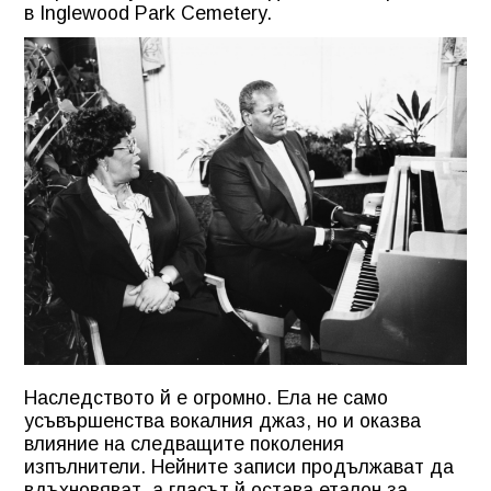
в Inglewood Park Cemetery.
Наследството й е огромно. Ела не само
усъвършенства вокалния джаз, но и оказва
влияние на следващите поколения
изпълнители. Нейните записи продължават да
вдъхновяват, а гласът й остава еталон за