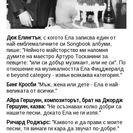
Дюк Елингтън
, с когото Ела записва един от
най-емблематичните си Songbook албуми,
пише: "Нейното майсторство ми напомня
думите на маестро Артуро Тосканини за
певците: "или си добър музикант, или не си". По
отношение на музикалността Ела Фицджералд
е beyond category - извън всякаква категория."
Бинг Кросби
"Мъж, жена или дете - Ела е най-
великата от всички."
Айра Гершуин, композиторът, брат на Джордж
Гершуин, казва:
"Не осъзнавах колко добри са
нашите песни, докато Ела не ги изпя."
Ричард Роджърс:
"Каквото и да прави с моите
песни, тя винаги ги кара да звучат по-добре."