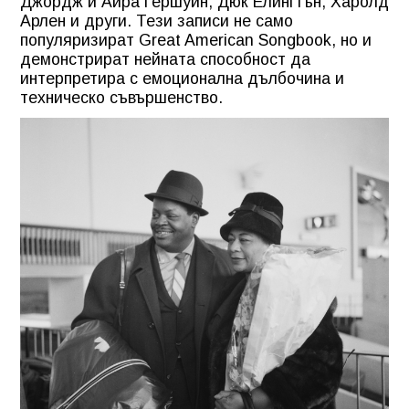
Джордж и Айра Гершуин, Дюк Елингтън, Харолд
Арлен и други. Тези записи не само
популяризират Great American Songbook, но и
демонстрират нейната способност да
интерпретира с емоционална дълбочина и
техническо съвършенство.