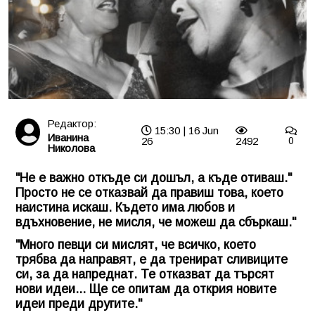
Редактор:
15:30 | 16 Jun
Иванина
26
2492
0
Николова
"Не е важно откъде си дошъл, а къде отиваш."
Просто не се отказвай да правиш това, което
наистина искаш. Където има любов и
вдъхновение, не мисля, че можеш да сбъркаш."
"Много певци си мислят, че всичко, което
трябва да направят, е да тренират сливиците
си, за да напреднат. Те отказват да търсят
нови идеи... Ще се опитам да открия новите
идеи преди другите."