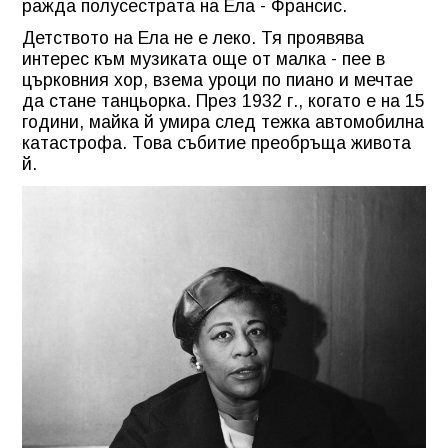
ражда полусестрата на Ела - Франсис.
Детството на Ела не е леко. Тя проявява
интерес към музиката още от малка - пее в
църковния хор, взема уроци по пиано и мечтае
да стане танцьорка. През 1932 г., когато е на 15
години, майка й умира след тежка автомобилна
катастрофа. Това събитие преобръща живота
й.