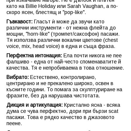
като на Billie Holiday или Sarah Vaughan, а по-
скоро ясен, блестящ и "pop-like".
Гъвкавост:
Гласът ѝ може да звучи като
различни инструменти - от нежна флейта до
мощни, "horn-like" (тромпет/саксофон) пасажи.
Тя използва различни вокални цветове (chest
voice, mix, head voice) в една и съща фраза.
Перфектна интонация:
Ела почти никога не пее
фалшиво - една от най-често споменаватите й
качества. Тя е непробиваема в това отношение.
Вибрато:
Естествено, контролирано,
центрирано и не прекалено широко, освен в
късните години. То помага за скулптуриране на
фразите, без да нарушава чистотата.
Дикция и артикулация:
Кристално ясна - всяка
дума се чува перфектно, дори при бързи scat
пасажи. Това е рядко качество в джазовото
пеене.