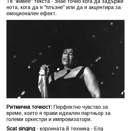
Тя "живее" текста - знае точно кога да задържи
нота, кога да я "плъзне" или да я акцентира за
емоционален ефект.
Ритмична точност:
Перфектно чувство за
време, което я прави идеален партньор за
големи оркестри и импровизатори.
Scat singing
- коронната й техника - Ела