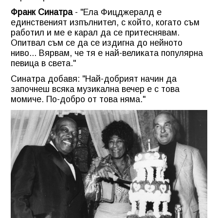
Франк Синатра
- "Ела Фицджералд е
единственият изпълнител, с който, когато съм
работил и ме е карал да се притеснявам.
Опитвал съм се да се издигна до нейното
ниво... Вярвам, че тя е най-великата популярна
певица в света."
Синатра добавя: "Най-добрият начин да
започнеш всяка музикална вечер е с това
момиче. По-добро от това няма."