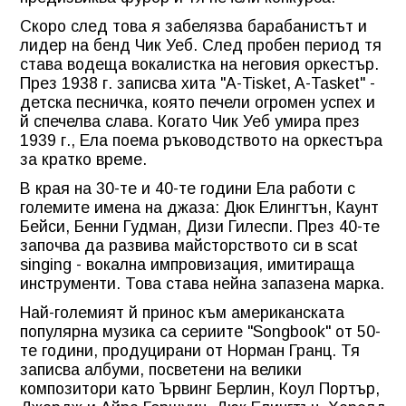
Скоро след това я забелязва барабанистът и
лидер на бенд Чик Уеб. След пробен период тя
става водеща вокалистка на неговия оркестър.
През 1938 г. записва хита "A-Tisket, A-Tasket" -
детска песничка, която печели огромен успех и
й спечелва слава. Когато Чик Уеб умира през
1939 г., Ела поема ръководството на оркестъра
за кратко време.
В края на 30-те и 40-те години Ела работи с
големите имена на джаза: Дюк Елингтън, Каунт
Бейси, Бенни Гудман, Дизи Гилеспи. През 40-те
започва да развива майсторството си в scat
singing - вокална импровизация, имитираща
инструменти. Това става нейна запазена марка.
Най-големият й принос към американската
популярна музика са сериите "Songbook" от 50-
те години, продуцирани от Норман Гранц. Тя
записва албуми, посветени на велики
композитори като Ървинг Берлин, Коул Портър,