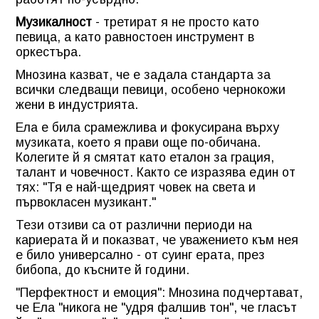
Музикалност
- третират я не просто като
певица, а като равностоен инструмент в
оркестъра.
Мнозина казват, че е задала стандарта за
всички следващи певици, особено чернокожи
жени в индустрията.
Ела е била срамежлива и фокусирана върху
музиката, което я прави още по-обичана.
Колегите й я смятат като еталон за грация,
талант и човечност. Както се изразява един от
тях: "Тя е най-щедрият човек на света и
първокласен музикант."
Тези отзиви са от различни периоди на
кариерата й и показват, че уважението към нея
е било универсално - от суинг ерата, през
бибопа, до късните й години.
"Перфектност и емоция": Мнозина подчертават,
че Ела "никога не "удря фалшив тон", че гласът