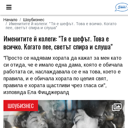
Начало
Шоубизнес
Именитите й колеги: "Тя е шефът. Това е всичко. Когато
пее, светът спира и слуша"
Именитите й колеги: "Тя е шефът. Това е
всичко. Когато пее, светът спира и слуша"
"Просто се надявам хората да кажат за мен като
си отида, че е имало една дама, която е обичала
работата си, наслаждавала се е на това, което е
правила, и е обичала хората по целия свят,
правила е хората щастливи чрез гласа си",
изповяда Ела Фицджералд
ШОУБИЗНЕС