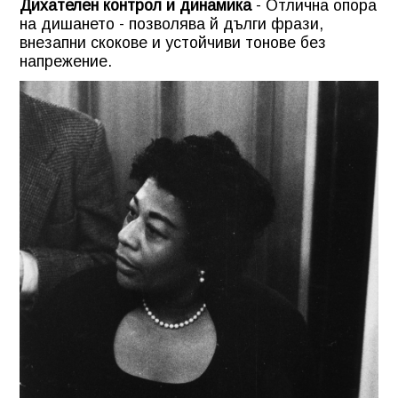
Дихателен контрол и динамика
- Отлична опора
на дишането - позволява й дълги фрази,
внезапни скокове и устойчиви тонове без
напрежение.