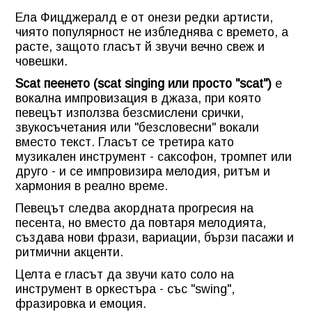
Ела Фицджералд е от онези редки артисти,
чиято популярност не избледнява с времето, а
расте, защото гласът й звучи вечно свеж и
човешки.
Scat пеенето (scat singing или просто "scat")
е
вокална импровизация в джаза, при която
певецът използва безсмислени срички,
звукосъчетания или "безсловесни" вокали
вместо текст. Гласът се третира като
музикален инструмент - саксофон, тромпет или
друго - и се импровизира мелодия, ритъм и
хармония в реално време.
Певецът следва акордната прогресия на
песента, но вместо да повтаря мелодията,
създава нови фрази, вариации, бързи пасажи и
ритмични акценти.
Целта е гласът да звучи като соло на
инструмент в оркестъра - със "swing",
фразировка и емоция.