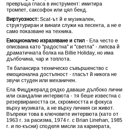
превръща гласа в инструмент: имитира
тромпет, саксофон или цял бенд.
Виртуозност:
Scat-ът й е музикален,
структуриран и винаги служи на песента, а не е
само показване на техника.
Емоционално изразяване и стил
- Ела често е
описвана като "радостна" и "светла" - липсва й
драматичната болка на Billie Holiday, но има
дълбочина, чар и топлота.
Тя балансира техническо съвършенство с
емоционална достъпност - гласът й никога не
звучи студен или механичен.
Ела Фицджералд рядко даваше дълбоко лични
или скандални интервюта - тя беше известна с
резервираността си, скромността и фокуса
върху музиката, а не върху личния си живот.
Въпреки това в ключовите интервюта (като от
1963 г. за расизма, 1974 г. с Brian Linehan, 1985
г. и по-късни) споделя мисли за кариерата,