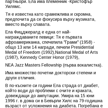
партньори. Ела има племенник -Кристофър
Уилямс.
Тя е известна като срамежлива и скромна,
предпочита да се фокусира върху музиката,
вместо върху славата.
Ела Фицджералд е една от най-
награждаваните певици: Тя е първата
афроамериканка, спечелила "Грами" (1958) -
общо 13 или 14 награди, печели Presidential
Medal of Freedom (1992),National Medal of Arts
(1987), Kennedy Center Honor (1979),
NEA Jazz Masters Fellowship (първа вокалистка).
Има множество почетни докторски степени и
други отличия.
В по-късните си години Ела страда от диабет,
който води до проблеми с очите и краката,
довеждащи до ампутации. Умира на 15 юни
1996 г. в дома си в Бевърли Хилс на 79-годишна
възраст от усложнения на диабета. Погребана е