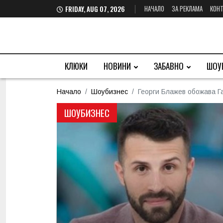
НАЧАЛО
ЗА РЕКЛАМА
КОНТ
FRIDAY, AUG 07, 2026
КЛЮКИ
НОВИНИ
ЗАБАВНО
ШОУ
Начало
Шоубизнес
Георги Блажев обожава Га
ШОУБИЗНЕС