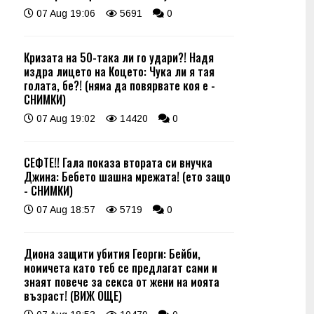
07 Aug 19:06
5691
0
Кризата на 50-така ли го удари?! Надя
издра лицето на Коцето: Чука ли я тая
голата, бе?! (няма да повярвате коя е -
СНИМКИ)
07 Aug 19:02
14420
0
СЕФТЕ!! Гала показа втората си внучка
Джина: Бебето шашна мрежата! (ето защо
- СНИМКИ)
07 Aug 18:57
5719
0
Диона защити убития Георги: Бейби,
момичета като теб се предлагат сами и
знаят повече за секса от жени на моята
възраст! (ВИЖ ОЩЕ)