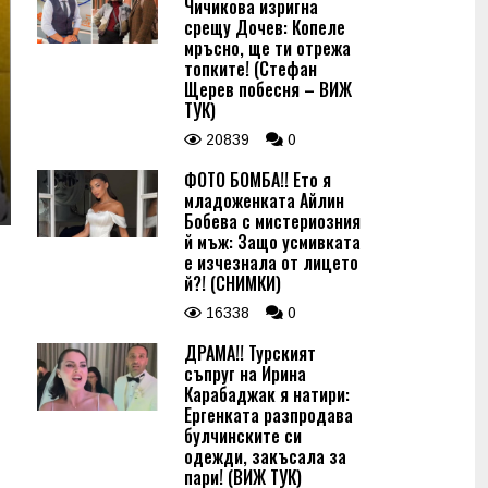
Чичикова изригна
срещу Дочев: Копеле
мръсно, ще ти отрежа
топките! (Стефан
Щерев побесня – ВИЖ
ТУК)
20839
0
ФОТО БОМБА!! Ето я
младоженката Айлин
Бобева с мистериозния
й мъж: Защо усмивката
е изчезнала от лицето
й?! (СНИМКИ)
16338
0
ДРАМА!! Турският
съпруг на Ирина
Карабаджак я натири:
Ергенката разпродава
булчинските си
одежди, закъсала за
пари! (ВИЖ ТУК)