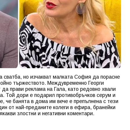
 сватба, но изчакват малката София да порасне
койно тържеството. Междувременно Георги
 да прави реклама на Гала, като редовно хвали
а. Той дори е подарил противобръчков серум и
е, че банята в дома им вече е препълнена с тези
ин от най-преданите колеги в ефира, бранейки
якакви злостни и негативни коментари.