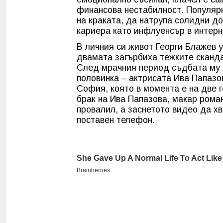
финансова нестабилност. Популярн
на краката, да натрупа солидни д
кариера като инфлуенсър в интерн
В личния си живот Георги Блажев у
двамата загърбиха тежките сканда
След мрачния период съдбата му 
половинка – актрисата Ива Папазо
София, която в момента е на две 
брак на Ива Папазова, макар рома
провалил, а заснетото видео да х
поставен телефон.