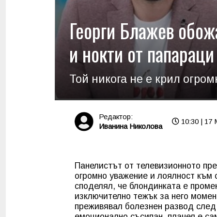
Георги Блажев обожа
и нокти от папараци
Той никога не е крил огро
Редактор:
10:30 | 17
Иванина Николова
Панелистът от телевизионното пр
огромно уважение и лоялност към 
споделял, че блондинката е проме
изключително тежък за него момент
преживявал болезнен развод след
емоционално съсипан, плачел е са