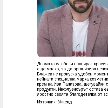
Двамата влюбени планират красива
още малко, за да организират спо
Блажев не пропуска удобен момент
нейната специална марка козметик
крем на Ива Папазова, шегувайки с
продукти. Инфлуенсърът остава ед
яростно своята благодетелка от вс
Източник: Уикенд