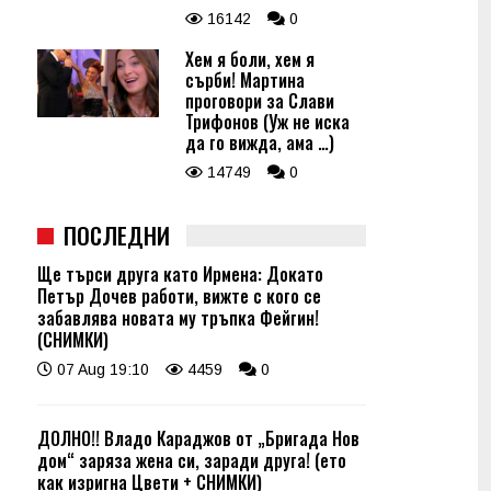
16142
0
Хем я боли, хем я
сърби! Мартина
проговори за Слави
Трифонов (Уж не иска
да го вижда, ама …)
14749
0
ПОСЛЕДНИ
Ще търси друга като Ирмена: Докато
Петър Дочев работи, вижте с кого се
забавлява новата му тръпка Фейгин!
(СНИМКИ)
07 Aug 19:10
4459
0
ДОЛНО!! Владо Караджов от „Бригада Нов
дом“ заряза жена си, заради друга! (ето
как изригна Цвети + СНИМКИ)