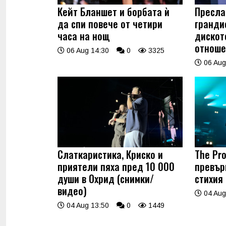
Кейт Бланшет и борбата ѝ
Пресла
да спи повече от четири
гранди
часа на нощ
дискот
отноше
06 Aug 14:30
0
3325
06 Aug
Слаткаристика, Криско и
The Pro
приятели пяха пред 10 000
превър
души в Охрид (снимки/
стихия
видео)
04 Aug
04 Aug 13:50
0
1449