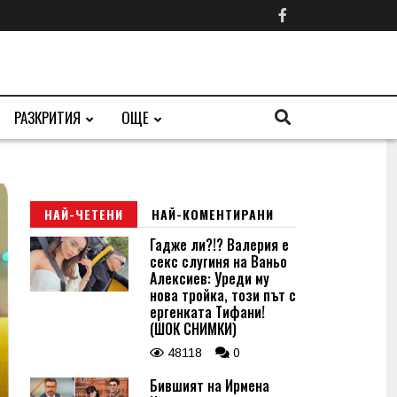
РАЗКРИТИЯ
ОЩЕ
НАЙ-ЧЕТЕНИ
НАЙ-КОМЕНТИРАНИ
Гадже ли?!? Валерия е
секс слугиня на Ваньо
Алексиев: Уреди му
нова тройка, този път с
ергенката Тифани!
(ШОК СНИМКИ)
48118
0
Бившият на Ирмена