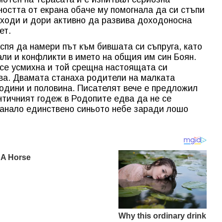
остта от екрана обаче му помогнала да си стъпи
оходи и дори активно да развива доходоносна
ет.
спя да намери път към бившата си съпруга, като
ли и конфликти в името на общия им син Боян.
се усмихна и той срещна настоящата си
ва. Двамата станаха родители на малката
години и половина. Писателят вече е предложил
нтичният годеж в Родопите едва да не се
ванало единствено синьото небе заради лошо