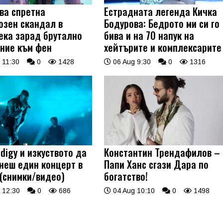
ва спретна
Естрадната легенда Кичка
озен скандал в
Бодурова: Бедрото ми си го
ека зарад брутално
бива и на 70 напук на
ние към фен
хейтърите и комплексарите
 11:30
0
1428
06 Aug 9:30
0
1316
digy и изкуството да
Константин Трендафилов –
неш един концерт в
Папи Ханс сгази Дара по
 (снимки/видео)
богатство!
 12:30
0
686
04 Aug 10:10
0
1498