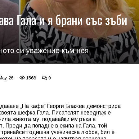
ва Гала и я брани със зъби
мното си уважение към нея
 May 26
1568
0
едаване „На кафе“ Георги Блажев демонстрира
своята шефка Гала. Писателят неведнъж е
нила живота му, подавайки му ръка в
. Преди да попадне в екипа на Гала, той
 тринайсетгодишна ученическа любов, бил е
мотен на терасата и е изпитвал сериозна