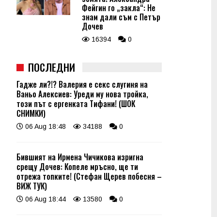
Фейгин го „закла“: Не
знам дали съм с Петър
Дочев
16394
0
ПОСЛЕДНИ
Гадже ли?!? Валерия е секс слугиня на
Ваньо Алексиев: Уреди му нова тройка,
този път с ергенката Тифани! (ШОК
СНИМКИ)
06 Aug 18:48
34188
0
Бившият на Ирмена Чичикова изригна
срещу Дочев: Копеле мръсно, ще ти
отрежа топките! (Стефан Щерев побесня –
ВИЖ ТУК)
06 Aug 18:44
13580
0