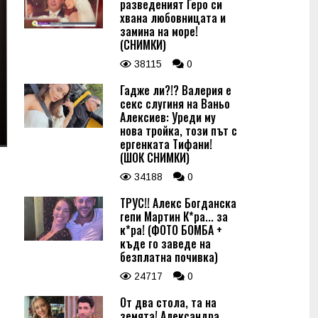
разведеният Геро си
хвана любовницата и
замина на море!
(СНИМКИ)
38115
0
Гадже ли?!? Валерия е
секс слугиня на Ваньо
Алексиев: Уреди му
нова тройка, този път с
ергенката Тифани!
(ШОК СНИМКИ)
34188
0
ТРУС!! Алекс Богданска
гепи Мартин К*ра... за
к*ра! (ФОТО БОМБА +
къде го заведе на
безплатна почивка)
24717
0
От два стола, та на
земята! Александра