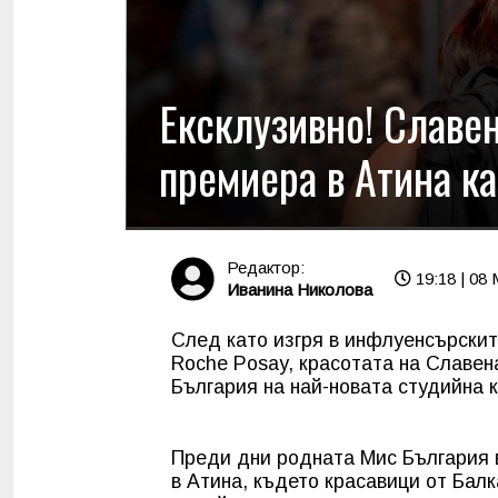
Ексклузивно! Славе
премиера в Атина к
Редактор:
19:18 | 08 
Иванина Николова
След като изгря в инфлуенсърските
Roche Posay, красотата на Славен
България на най-новата студийна 
Преди дни родната Мис България 
в Атина, където красавици от Бал