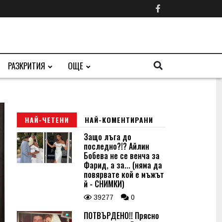
РАЗКРИТИЯ
ОЩЕ
НАЙ-ЧЕТЕНИ
НАЙ-КОМЕНТИРАНИ
Защо лъга до
последно?!? Айлин
Бобева не се венча за
Фарид, а за... (няма да
повярвате кой е мъжът
й - СНИМКИ)
39277
0
ПОТВЪРДЕНО!! Прясно