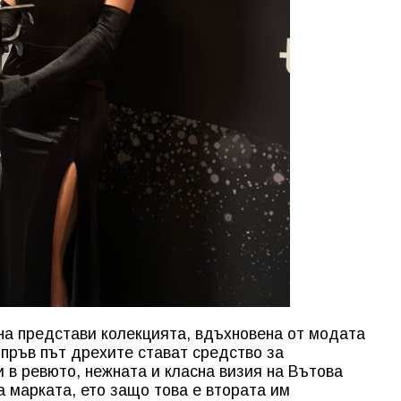
на представи колекцията, вдъхновена от модата
а пръв път дрехите стават средство за
 в ревюто, нежната и класна визия на Вътова
а марката, ето защо това е втората им