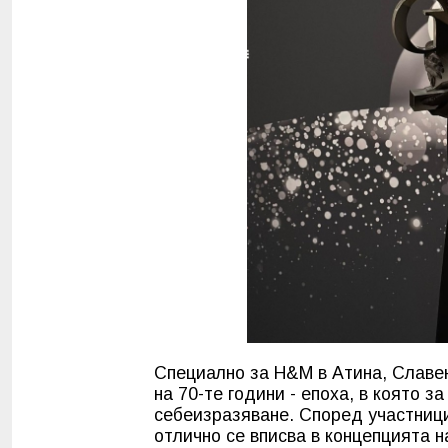
Специално за H&M в Атина, Славе
на 70-те години - епоха, в която з
себеизразяване. Според участници
отлично се вписва в концепцията н