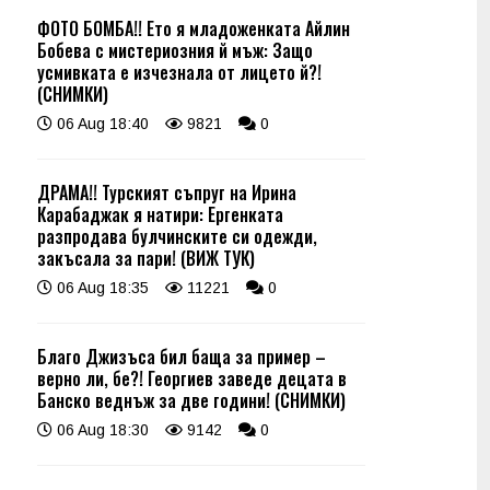
ФОТО БОМБА!! Ето я младоженката Айлин
Бобева с мистериозния й мъж: Защо
усмивката е изчезнала от лицето й?!
(СНИМКИ)
06 Aug 18:40
9821
0
ДРАМА!! Турският съпруг на Ирина
Карабаджак я натири: Ергенката
разпродава булчинските си одежди,
закъсала за пари! (ВИЖ ТУК)
06 Aug 18:35
11221
0
Благо Джизъса бил баща за пример –
верно ли, бе?! Георгиев заведе децата в
Банско веднъж за две години! (СНИМКИ)
06 Aug 18:30
9142
0