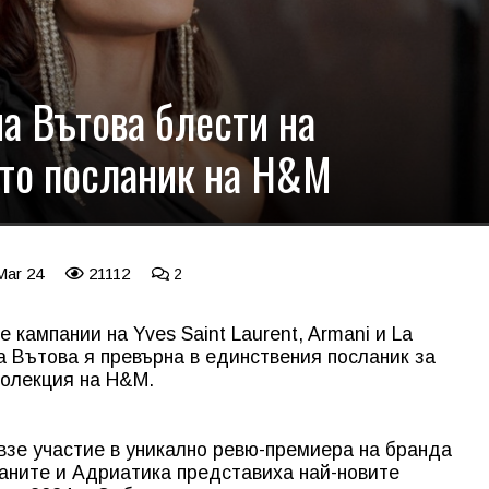
на Вътова блести на
ато посланик на H&M
Mar 24
21112
2
 кампании на Yves Saint Laurent, Armani и La
а Вътова я превърна в единствения посланик за
колекция на H&M.
взе участие в уникално ревю-премиера на бранда
каните и Адриатика представиха най-новите