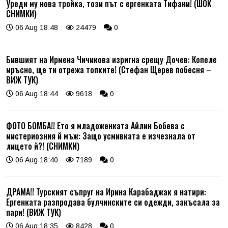
Уреди му нова тройка, този път с ергенката Тифани! (ШОК
СНИМКИ)
06 Aug 18:48
24479
0
Бившият на Ирмена Чичикова изригна срещу Дочев: Копеле
мръсно, ще ти отрежа топките! (Стефан Щерев побесня –
ВИЖ ТУК)
06 Aug 18:44
9618
0
ФОТО БОМБА!! Ето я младоженката Айлин Бобева с
мистериозния й мъж: Защо усмивката е изчезнала от
лицето й?! (СНИМКИ)
06 Aug 18:40
7189
0
ДРАМА!! Турският съпруг на Ирина Карабаджак я натири:
Ергенката разпродава булчинските си одежди, закъсала за
пари! (ВИЖ ТУК)
06 Aug 18:35
8428
0