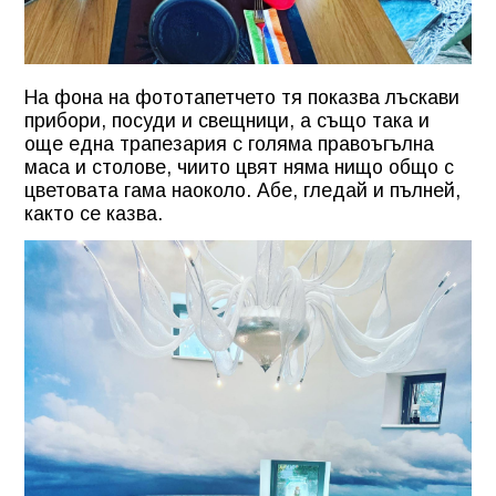
На фона на фототапетчето тя показва лъскави
прибори, посуди и свещници, а също така и
още една трапезария с голяма правоъгълна
маса и столове, чиито цвят няма нищо общо с
цветовата гама наоколо. Абе, гледай и пълней,
както се казва.