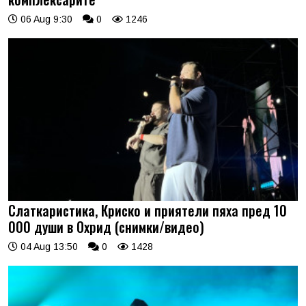
06 Aug 9:30
0
1246
Слаткаристика, Криско и приятели пяха пред 10
000 души в Охрид (снимки/видео)
04 Aug 13:50
0
1428