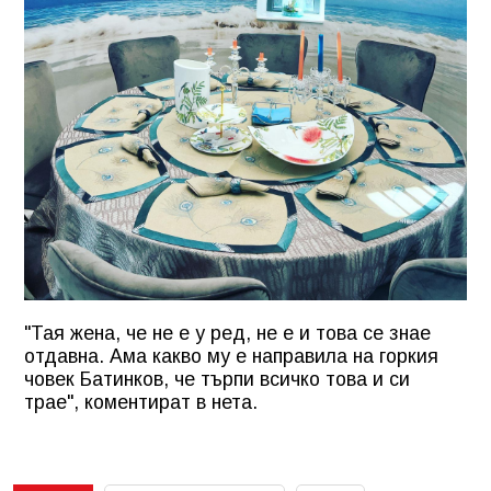
"Тая жена, че не е у ред, не е и това се знае
отдавна. Ама какво му е направила на горкия
човек Батинков, че търпи всичко това и си
трае", коментират в нета.