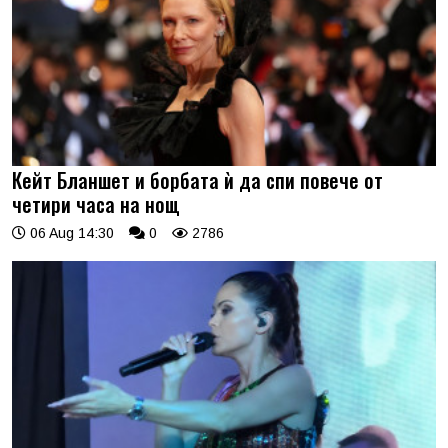
Кейт Бланшет и борбата ѝ да спи повече от
четири часа на нощ
06 Aug 14:30
0
2786