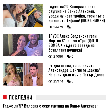
Гадже ли?!? Валерия е секс
слугиня на Ваньо Алексиев:
Уреди му нова тройка, този път с
ергенката Тифани! (ШОК СНИМКИ)
24479
0
ТРУС!! Алекс Богданска гепи
Мартин К*ра... за к*ра! (ФОТО
БОМБА + къде го заведе на
безплатна почивка)
24080
0
От два стола, та на земята!
Александра Фейгин го „закла“:
Не знам дали съм с Петър Дочев
15974
0
ПОСЛЕДНИ
Гадже ли?!? Валерия е секс слугиня на Ваньо Алексиев: