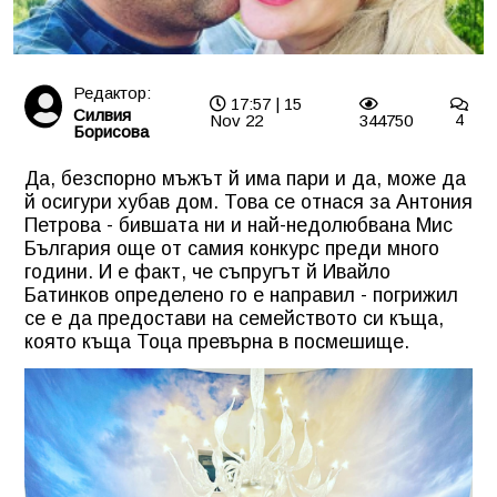
Редактор:
17:57 | 15
Силвия
Nov 22
344750
4
Борисова
Да, безспорно мъжът й има пари и да, може да
й осигури хубав дом. Това се отнася за Антония
Петрова - бившата ни и най-недолюбвана Мис
България още от самия конкурс преди много
години. И е факт, че съпругът й Ивайло
Батинков определено го е направил - погрижил
се е да предостави на семейството си къща,
която къща Тоца превърна в посмешище.