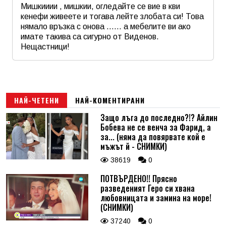
Мишкииии , мишкии, огледайте се вие в кви
кенефи живеете и тогава лейте злобата си! Това
нямало връзка с онова …… а мебелите ви ако
Коментар
*
имате такива са сигурно от Виденов.
Нещастници!
Име
*
Email
НАЙ-ЧЕТЕНИ
НАЙ-КОМЕНТИРАНИ
Защо лъга до последно?!? Айлин
Бобева не се венча за Фарид, а
Коментар
*
за... (няма да повярвате кой е
мъжът й - СНИМКИ)
38619
0
ПОТВЪРДЕНО!! Прясно
разведеният Геро си хвана
любовницата и замина на море!
(СНИМКИ)
37240
0