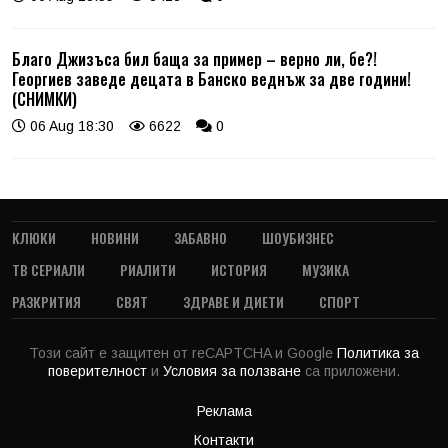
Благо Джизъса бил баща за пример – верно ли, бе?!
Георгиев заведе децата в Банско веднъж за две години!
(СНИМКИ)
06 Aug 18:30
6622
0
КЛЮКИ
НОВИНИ
ЗАБАВНО
ШОУБИЗНЕС
ТВ СЕРИАЛИ
РИАЛИТИ
ИСТОРИЯ
МУЗИКА
РАЗКРИТИЯ
СВЯТ
ЗДРАВЕ И ДИЕТИ
СПОРТ
Този сайт е защитен от reCAPTCHA и Google
Политика за
поверителност
и
Условия за ползване
са приложени.
Реклама
Контакти