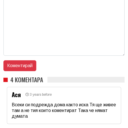
4 КОМЕНТАРА
Ася
3 years before
Всеки си подрежда дома както иска Тя ще живее
там а не тия които коментират Така че нямат
думата
Име
*