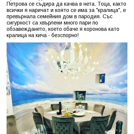
Петрова се съдира да качва в нета. Тоца, както
всички я наричат и която се има за "кралица", е
превърнала семейния дом в пародия. Със
сигурност са хвърлени много пари по
обзавеждането, което обаче я коронова като
кралица на кича - безспорно!