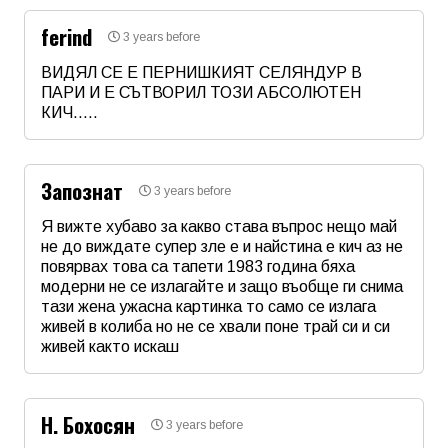
ferind
3 years before
Email
ВИДЯЛ СЕ Е ПЕРНИШКИЯТ СЕЛЯНДУР В
ПАРИ И Е СЪТВОРИЛ ТОЗИ АБСОЛЮТЕН
КИЧ.....
Коментар
*
Име
*
Запознат
3 years before
Email
Я вижте хубаво за какво става въпрос нещо май
не до виждате супер зле е и найстина е кич аз не
повярвах това са тапети 1983 година бяха
Коментар
*
модерни не се излагайте и защо въобще ги снима
тази жена ужасна картинка то само се излага
живей в колиба но не се хвали поне трай си и си
живей както искаш
Име
*
Н. Бохосян
3 years before
Email