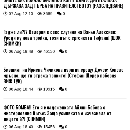
ВИЖТЕ КАК ИВАЙЛО ФИЛИПОВ КОНТРОЛИРА ДИГИТАЛНАТА
ДЪРЖАВА ЗАД ГЪРБА НА ПРАВИТЕЛСТВОТО? (РАЗСЛЕДВАНЕ)
07 Aug 12:10
3689
0
Гадже ли?!? Валерия е секс слугиня на Ваньо Алексиев:
Уреди му нова тройка, този път с ергенката Тифани! (ШОК
СНИМКИ)
06 Aug 18:48
46130
0
Бившият на Ирмена Чичикова изригна срещу Дочев: Копеле
мръсно, ще ти отрежа топките! (Стефан Щерев побесня –
ВИЖ ТУК)
06 Aug 18:44
19915
0
ФОТО БОМБА!! Ето я младоженката Айлин Бобева с
мистериозния й мъж: Защо усмивката е изчезнала от
лицето й?! (СНИМКИ)
06 Aug 18:40
15456
0