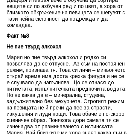
Дъщеря й Марая вече е обучена да сортира
вещите си по азбучен ред и по цвят, а хора от
близкото обкръжение на певицата се шегувят с
тази нейна склонност да подрежда и да
командва.
Факт №8
Не пие твърд алкохол
Мария но пие твърд алкохол и рядко си
позволява да се отпусне. „Аз съм на постоянен
режим, признава тя. Това си личи – миньончето
открай време има доста крехка фигура и не се
е случвало да напълнява. Що се отнася до
питиетата, изпълнителката предпочита водата.
Но не каква да е – минерална, студена,
задължително без мехурчета. Строгият режим
на певицата не й пречи да пее за страсти,
изкушения и луди нощи. Това обаче е по-скоро
сценичен образ. Понякога дори самата тя се
изненадва от разминаването с истинската
Мария. Най-близките ми хора знаят каква съм в