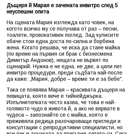
Дъщеря й Марая е зачената инвитро след 5
неуспешни опита
На сцената Мария изглежда като човек, на
когото всичко му се получава от раз – песни,
тоалети, провокативен поглед. Зад кулисите
обаче стои една доста по-силна и борбена
жена. Когато решава, че иска да стане майка
(по време на първия си брак с бизнесмена
Димитър Андонов), нещата не вървят по
сценарий. Нужна е не една, не две, а цели пет
инвитро процедури, преди съдбата най-после
да каже: „Мария, добре – време ти е за бебе".
Така се появява Марая – красивата дъщеря на
певицата, която вече е тийнейджърка.
Изпълнителката често казва, че това е най-
голямото чудо в живота й, а ако не вярвате в
чудеса – запознайте се с майка, която е
преживяла редица разочароващи прегледи и
консултации с репродуктивни специалисти, но
все пак е дочакала да прегърне детето си. Сега