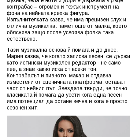
музика, чела е ноти и дори е държала в ръце
контрабас – огромен и тежък инструмент на
фона на нейната крехка фигура.
Изпълнителката казва, че има прецизен слух и
отлична музикална. памет още от малка, което
обяснява защо после усвоява фолка така
естествено.
Тази музикална основа й помага и до днес.
Мария казва, че когато записва песен, се държи
като истински музикален редактор - не само
пее, а знае какво иска от всеки тон.
Контрабасът и пианото, макар и отдавна
изместени от сценичната платформа, остават
част от нейния път. Звездата твърди, че точно
класиката й помага да усети кога една песен
има потенциал да остане вечна и кога е просто
сезонен хит.