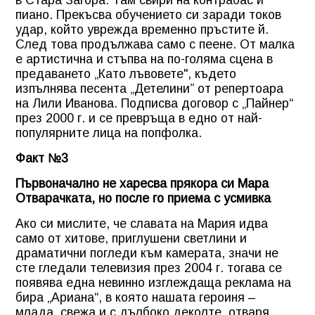
в Стара Загора. Там свири на контрабас и
пиано. Прекъсва обучението си заради токов
удар, който уврежда временно пръстите й.
След това продължава само с пеене. От малка
е артистична и стъпва на по-голяма сцена в
предаването „Като лъвовете", където
изпълнява песента „Детелини” от репертоара
на Лили Иванова. Подписва договор с „Пайнер“
през 2000 г. и се превръща в едно от най-
популярните лица на попфолка.
Факт №3
Първоначално не харесва прякора си Мара
Отварачката, но после го приема с усмивка
Ако си мислите, че славата на Мария идва
само от хитове, приглушени светлини и
драматични погледи към камерата, значи не
сте гледали телевизия през 2004 г. тогава се
появява една невинно изглеждаща реклама на
бира „Ариана“, в която нашата героиня –
млада, свежа и с дълбоко деколте, отваря