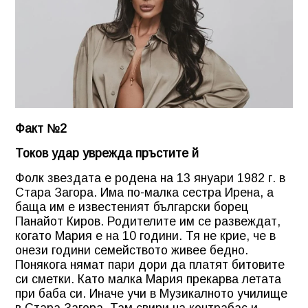
Факт №2
Токов удар уврежда пръстите й
Фолк звездата е родена на 13 януари 1982 г. в
Стара Загора. Има по-малка сестра Ирена, а
баща им е известеният български борец
Панайот Киров. Родителите им се развеждат,
когато Мария е на 10 години. Тя не крие, че в
онези години семейството живее бедно.
Понякога нямат пари дори да платят битовите
си сметки. Като малка Мария прекарва летата
при баба си. Иначе учи в Музикалното училище