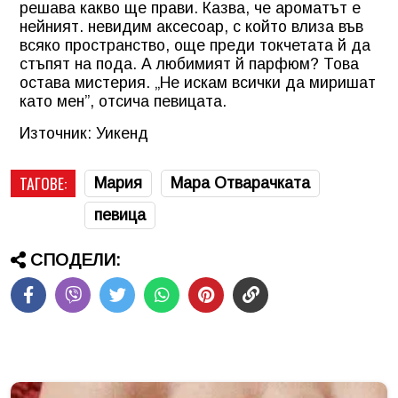
решава какво ще прави. Казва, че ароматът е
нейният. невидим аксесоар, с който влиза във
всяко пространство, още преди токчетата й да
стъпят на пода. А любимият й парфюм? Това
остава мистерия. „Не искам всички да миришат
като мен”, отсича певицата.
Източник: Уикенд
ТАГОВЕ:
Мария
Мара Отварачката
певица
СПОДЕЛИ: