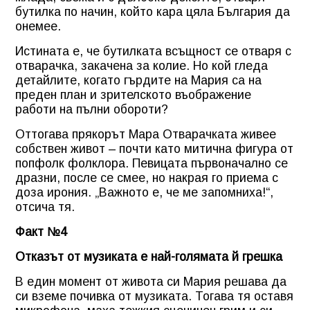
бутилка по начин, който кара цяла България да
онемее.
Истината е, че бутилката всъщност се отваря с
отварачка, закачена за колие. Но кой гледа
детайлите, когато гърдите на Мария са на
преден план и зрителското въображение
работи на пълни обороти?
Оттогава прякорът Мара Отварачката живее
собствен живот – почти като митична фигура от
попфолк фолклора. Певицата първоначално се
дразни, после се смее, но накрая го приема с
доза ирония. „Важното е, че ме запомниха!“,
отсича тя.
Факт №4
Отказът от музиката е най-голямата й грешка
В един момент от живота си Мария решава да
си вземе почивка от музиката. Тогава тя оставя