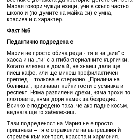
Марая говори чужди езици, учи в скъпо частно
школо и (по думите на майка си) е умна,
красива и с характер.
Факт №6
Педантично подредена е
Мария не просто обича реда - тя е на „вие" с
хаоса и на „ти" с антибактериалните кърпички.
Когато влезеш в дома й, не знаеш дали ще
пиеш кафе, или ще минеш профилактичен
преглед – толкова е стерилно. „Прилича на
болница”, признават нейни гости с усмивка и
респект. Няма разпилени дрехи, няма трохи по
плотовете, няма дори намек за безредие.
Всичко е подредено така, че ако падне косъм,
веднага ще го забележиш.
Тази подреденост на Мария не е просто
прищявка – тя е отражение на вътрешния й
стремеж към контрол, красота и хармония.