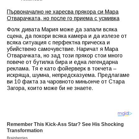
Първоначално не харесва прякора си Мара
Отварачката, но после го приема с усмивка
Фолк дивата Мария може да запали всяка
сцена, да покори всяка камера и да излезе от
всяка ситуация с перфектна прическа и
убийствено самочувствие. Наричат я Мара
Отварачката, но зад този прякор стои много
повече от бутилка бира и една легендарна
реклама. Тя е като фойерверк в токчета –
искряща, шумна, непредсказуема. Предлагаме
ви 10 факта за чаровното миньонче от Стара
Загора, които може би не знаете.