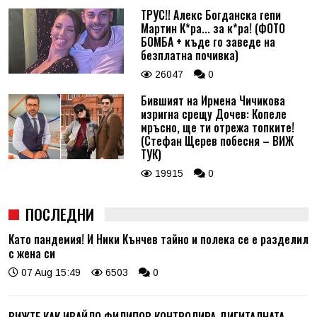
ТРУС!! Алекс Богданска гепи
Мартин К*ра... за к*ра! (ФОТО
БОМБА + къде го заведе на
безплатна почивка)
26047
0
Бившият на Ирмена Чичикова
изригна срещу Дочев: Копеле
мръсно, ще ти отрежа топките!
(Стефан Щерев побесня – ВИЖ
ТУК)
19915
0
ПОСЛЕДНИ
Като пандемия! И Ники Кънчев тайно и полека се е разделил
с жена си
07 Aug 15:49
6503
0