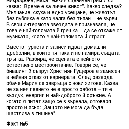
микрофона, маха тежкия сценичен грим и си
казва: „Време е за личен живот". Какво следва?
Мълчание, скука и едно усещане, че животът
без публика е като чалга без тъпан – не върви.
В свои интервюта звездата е признавала, че
това е най-голямата й грешка – да се откаже от
музиката, която е най-голямата й страст
Вместо турнета и записи идват домашни
дреболии, в които тя така и не намира същата
тръпка. Разбира, че сцената е нейното
естествено местообитание. Говори се, че
бившият й съпруг Християн Гущеров е замесен
в нейния отказ от кариерата. След развода
обаче Мария се завръща с нови хитове. Казва,
че за нея пеенето не е просто работа – тя е
въздух, енергия и най-доброто й оръжие. А
когато я питат защо се в върнала, отговаря
просто и ясно: „Защото не мога да бъда
щастлива в тишина".
Факт №5