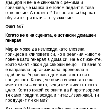
Дъщеря й вече е свикнала с режима и
признава, че майка й е голям педант в това
отношение. А гостите? Те просто си бършат
обувките три пъти – от уважение.
Факт №7
Когато не е на сцената, е истински домашен
генерал
Мария може да изглежда като глезена
принцеса в клиповете си, но в реалния живот е
повече като генерал в дома си. Не е от жените,
които чакат някой да свърши нещо – тя вече го
е направила, организирала, проверила и
одобрила. Управлява домакинството си с
прецизност. Казва, че обича всичко да е на
мястото си – хората, вещите и животът като
цяло. Когато някой се опита да й противоречи,
тя само повдига вежда и пита: „Извинявай, ти
продуцент ли си ми?".