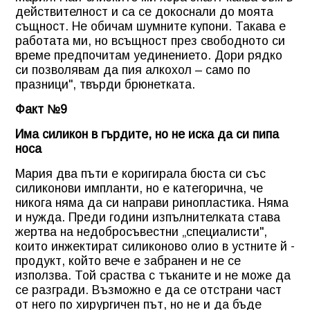
действителност и са се докоснали до моята
същност. Не обичам шумните купони. Такава е
работата ми, но всъщност през свободното си
време предпочитам уединението. Дори рядко
си позволявам да пия алкохол – само по
празници", твърди брюнетката.
Факт №9
Има силикон в гърдите, но не иска да си пипа
носа
Мария два пъти е коригирала бюста си със
силиконови импланти, но е категорична, че
никога няма да си направи ринопластика. Няма
и нужда. Преди години изпълнителката става
жертва на недобросъвестни „специалисти",
които инжектират силиконово олио в устните й -
продукт, който вече е забранен и не се
използва. Той сраства с тъканите и не може да
се разгради. Възможно е да се отстрани част
от него по хирургичен път, но не и да бъде