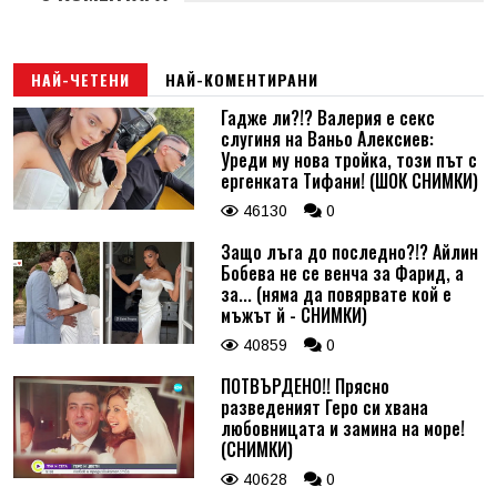
НАЙ-ЧЕТЕНИ
НАЙ-КОМЕНТИРАНИ
Гадже ли?!? Валерия е секс
слугиня на Ваньо Алексиев:
Уреди му нова тройка, този път с
ергенката Тифани! (ШОК СНИМКИ)
46130
0
Защо лъга до последно?!? Айлин
Бобева не се венча за Фарид, а
за... (няма да повярвате кой е
мъжът й - СНИМКИ)
40859
0
ПОТВЪРДЕНО!! Прясно
разведеният Геро си хвана
любовницата и замина на море!
(СНИМКИ)
40628
0