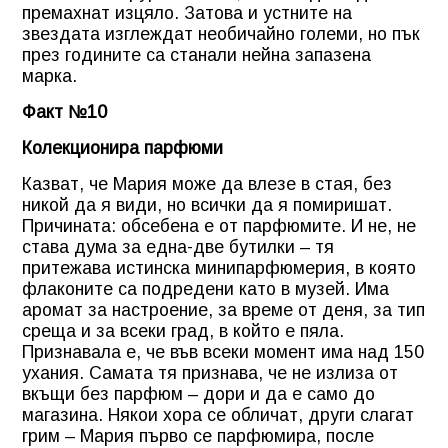
премахнат изцяло. Затова и устните на
звездата изглеждат необичайно големи, но пък
през годините са станали нейна запазена
марка.
Факт №10
Колекционира парфюми
Казват, че Мария може да влезе в стая, без
никой да я види, но всички да я помиришат.
Причината: обсебена е от парфюмите. И не, не
става дума за една-две бутилки – тя
притежава истинска минипарфюмерия, в която
флаконите са подредени като в музей. Има
аромат за настроение, за време от деня, за тип
среща и за всеки град, в който е пяла.
Признавала е, че във всеки момент има над 150
ухания. Самата тя признава, че не излиза от
вкъщи без парфюм – дори и да е само до
магазина. Някои хора се обличат, други слагат
грим – Мария първо се парфюмира, после