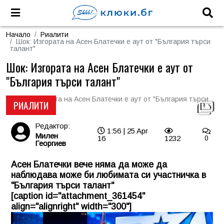
Начало
Риалити
Шок: Изгората на Асен Блатечки е аут от "България търси
талант"
Шок: Изгората на Асен Блатечки е аут от
"България търси талант"
РИАЛИТИ
Редактор:
1:56 | 25 Apr
Милен
16
1232
0
Георгиев
Асен Блатечки вече няма да може да
наблюдава може би любимата си участничка в
"България търси талант"
[caption id="attachment_361454"
align="alignright" width="300"]