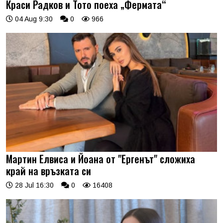
Краси Радков и Тото поеха „Фермата“
04 Aug 9:30
0
966
Мартин Елвиса и Йоана от "Ергенът" сложиха
край на връзката си
28 Jul 16:30
0
16408