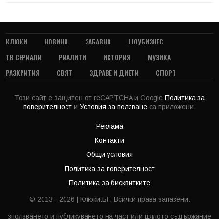
КЛЮКИ
НОВИНИ
ЗАБАВНО
ШОУБИЗНЕС
ТВ СЕРИАЛИ
РИАЛИТИ
ИСТОРИЯ
МУЗИКА
РАЗКРИТИЯ
СВЯТ
ЗДРАВЕ И ДИЕТИ
СПОРТ
Този сайт е защитен от reCAPTCHA и Google
Политика за
поверителност
и
Условия за ползване
са приложени.
Реклама
Контакти
Общи условия
Политика за поверителност
Политика за бисквитките
© 2013 - 2026 | Клюки.БГ. Всички права запазени.
зползването и публикуването на част или цялото съдържание