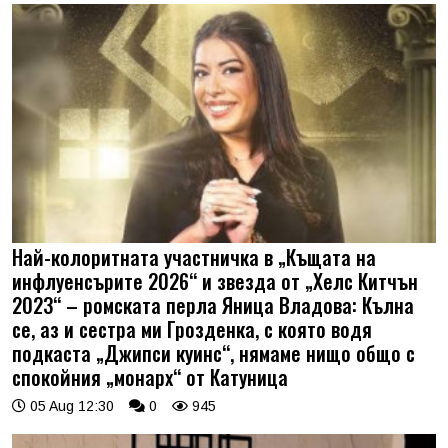
Най-колоритната участничка в „Къщата на
инфлуенсърите 2026“ и звезда от „Хелс Китчън
2023“ – ромската перла Яница Владова: Кълна
се, аз и сестра ми Грозденка, с която водя
подкаста „Джипси куинс“, нямаме нищо общо с
спокойния „монарх“ от Катуница
05 Aug 12:30
0
945