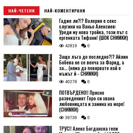
НАЙ-ЧЕТЕНИ
НАЙ-КОМЕНТИРАНИ
Гадже ли?!? Валерия е секс
слугиня на Ваньо Алексиев:
Уреди му нова тройка, този път с
ергенката Тифани! (ШОК СНИМКИ)
42819
0
Защо лъга до последно?!? Айлин
Бобева не се венча за Фарид, а
за... (няма да повярвате кой е
мъжът й - СНИМКИ)
40278
0
ПОТВЪРДЕНО!! Прясно
разведеният Геро си хвана
любовницата и замина на море!
(СНИМКИ)
39739
0
ТРУС!! Алекс Богданска гепи