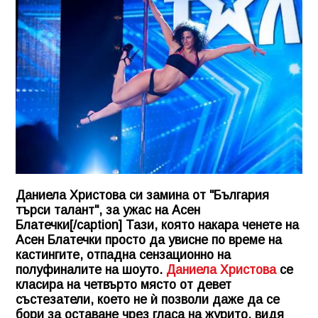
Даниела Христова си замина от "България
търси талант", за ужас на Асен
Блатечки[/caption] Тази, която накара ченете на
Асен Блатечки
просто да увисне по време на
кастингите, отпадна сензационно на
полуфиналите на шоуто.
Даниела Христова
се
класира на четвърто място от девет
състезатели, което не ѝ позволи даже да се
бори за оставане чрез гласа на журито, видя