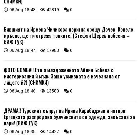
СНИМКИ)
06 Aug 18:48
42819
0
Бившият на Ирмена Чичикова изригна срещу Дочев: Копеле
мръсно, ще ти отрежа топките! (Стефан Щерев побесня –
ВИЖ ТУК)
06 Aug 18:44
17983
0
ФОТО БОМБА!! Ето я младоженката Айлин Бобева с
мистериозния й мъж: Защо усмивката е изчезнала от
лицето й?! (СНИМКИ)
06 Aug 18:40
13580
0
ДРАМА!! Турският съпруг на Ирина Карабаджак я натири:
Ергенката разпродава булчинските си одежди, закъсала за
пари! (ВИЖ ТУК)
06 Aug 18:35
14427
0