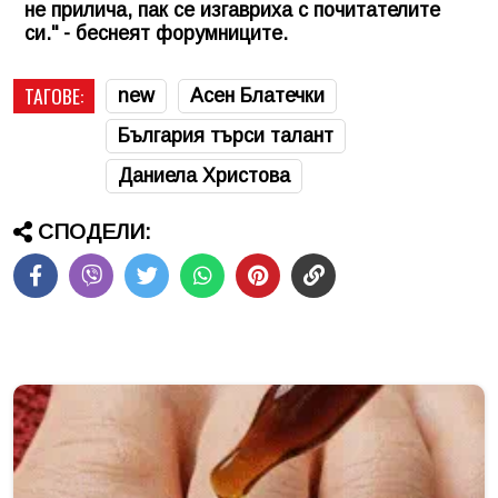
не прилича, пак се изгавриха с почитателите
си." - беснеят форумниците.
ТАГОВЕ:
new
Асен Блатечки
България търси талант
Даниела Христова
СПОДЕЛИ: