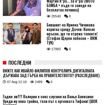
Мартин К*ра... за к*ра! (ФОТО
БОМБА + къде го заведе на
безплатна почивка)
25543
0
Бившият на Ирмена Чичикова
изригна срещу Дочев: Копеле
мръсно, ще ти отрежа топките!
(Стефан Щерев побесня – ВИЖ
ТУК)
17983
0
ПОСЛЕДНИ
ВИЖТЕ КАК ИВАЙЛО ФИЛИПОВ КОНТРОЛИРА ДИГИТАЛНАТА
ДЪРЖАВА ЗАД ГЪРБА НА ПРАВИТЕЛСТВОТО? (РАЗСЛЕДВАНЕ)
07 Aug 12:10
2499
0
Гадже ли?!? Валерия е секс слугиня на Ваньо Алексиев:
Уреди му нова тройка, този път с ергенката Тифани! (ШОК