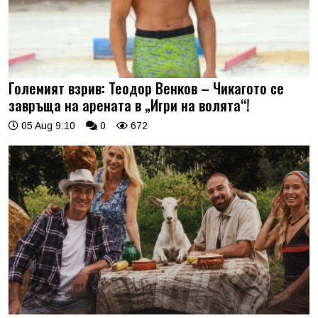
Големият взрив: Теодор Венков – Чикагото се
завръща на арената в „Игри на волята“!
05 Aug 9:10
0
672