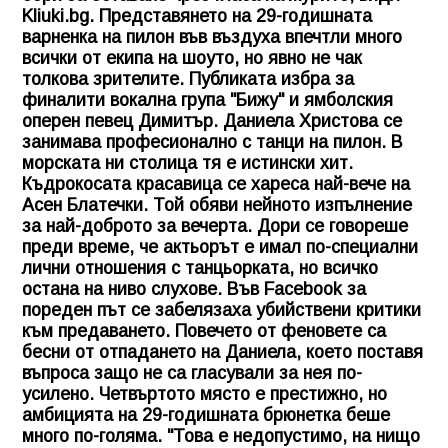
Kliuki.bg
. Представянето на 29-годишната
варненка на пилон във въздуха впечтли много
всички от екипа на шоуто, но явно не чак
толкова зрителите. Публиката избра за
финалити вокална група "Бижу" и ямболския
оперен певец Димитър. Даниела Христова се
занимава професионално с танци на пилон. В
морската ни столица тя е истински хит.
Къдрокосата красавица се хареса най-вече на
Асен Блатечки. Той обяви нейното изпълнение
за най-доброто за вечерта. Дори се говореше
преди време, че актьорът е имал по-специални
лични отношения с танцьорката, но всичко
остана на ниво слухове. Във Facebook за
пореден път се забелязаха убийствени критики
към предаването. Повечето от феновете са
бесни от отпадането на Даниела, което поставя
въпроса защо не са гласували за нея по-
усилено. Четвъртото място е престижно, но
амбицията на 29-годишната брюнетка беше
много по-голяма. "Това е недопустимо, на нищо