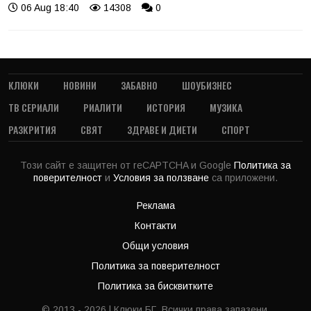
06 Aug 18:40
14308
0
КЛЮКИ
НОВИНИ
ЗАБАВНО
ШОУБИЗНЕС
ТВ СЕРИАЛИ
РИАЛИТИ
ИСТОРИЯ
МУЗИКА
РАЗКРИТИЯ
СВЯТ
ЗДРАВЕ И ДИЕТИ
СПОРТ
Този сайт е защитен от reCAPTCHA и Google
Политика за
поверителност
и
Условия за ползване
са приложени.
Реклама
Контакти
Общи условия
Политика за поверителност
Политика за бисквитките
© 2013 - 2026 | Клюки.БГ. Всички права запазени.