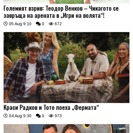
Големият взрив: Теодор Венков – Чикагото се
завръща на арената в „Игри на волята“!
05 Aug 9:10
0
672
Краси Радков и Тото поеха „Фермата“
04 Aug 9:30
0
973