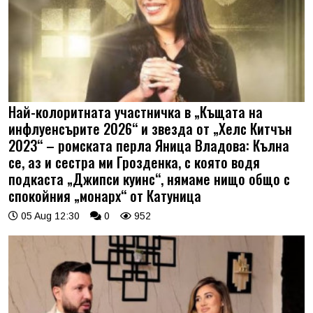
Най-колоритната участничка в „Къщата на
инфлуенсърите 2026“ и звезда от „Хелс Китчън
2023“ – ромската перла Яница Владова: Кълна
се, аз и сестра ми Грозденка, с която водя
подкаста „Джипси куинс“, нямаме нищо общо с
спокойния „монарх“ от Катуница
05 Aug 12:30
0
952