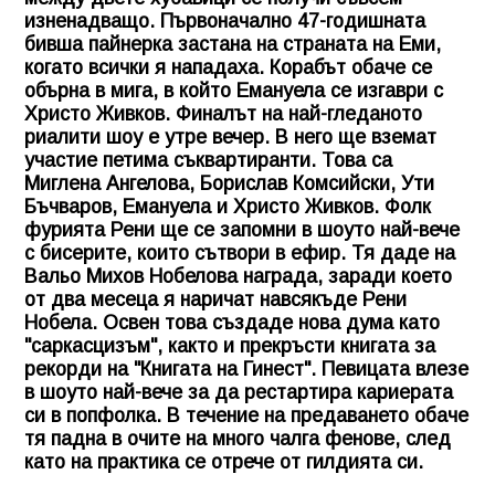
изненадващо. Първоначално 47-годишната
бивша пайнерка застана на страната на Еми,
когато всички я нападаха. Корабът обаче се
обърна в мига, в който Емануела се изгаври с
Христо Живков. Финалът на най-гледаното
риалити шоу е утре вечер. В него ще вземат
участие петима съквартиранти. Това са
Миглена Ангелова, Борислав Комсийски, Ути
Бъчваров, Емануела и Христо Живков. Фолк
фурията Рени ще се запомни в шоуто най-вече
с бисерите, които сътвори в ефир. Тя даде на
Вальо Михов Нобелова награда, заради което
от два месеца я наричат навсякъде Рени
Нобела. Освен това създаде нова дума като
"саркасцизъм", както и прекръсти книгата за
рекорди на "Книгата на Гинест". Певицата влезе
в шоуто най-вече за да рестартира кариерата
си в попфолка. В течение на предаването обаче
тя падна в очите на много чалга фенове, след
като на практика се отрече от гилдията си.