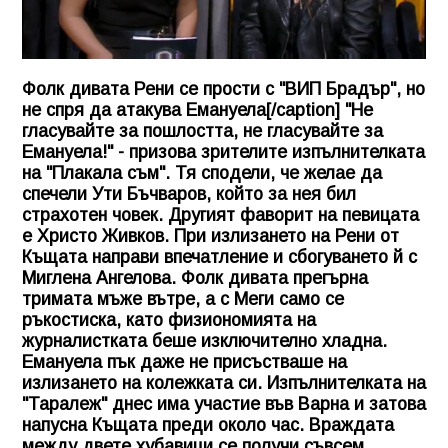
Фолк дивата Рени се прости с "ВИП Брадър", но
не спря да атакува Емануела[/caption] "Не
гласувайте за пошлостта, не гласувайте за
Емануела
!" - призова зрителите изпълнителката
на "Плакала съм". Тя сподели, че желае да
спечели Ути Бъчваров, който за нея бил
страхотен човек. Другият фаворит на певицата
е Христо Живков. При излизането на Рени от
Къщата направи впечатление и сбогуването й с
Миглена Ангелова. Фолк дивата прегърна
тримата мъже вътре, а с Меги само се
ръкостиска, като физиономията на
журналистката беше изключително хладна.
Емануела пък даже не присъстваше на
излизането на колежката си. Изпълнителката на
"Таралеж" днес има участие във Варна и затова
напусна Къщата преди около час. Враждата
между двете хубавици се получи съвсем