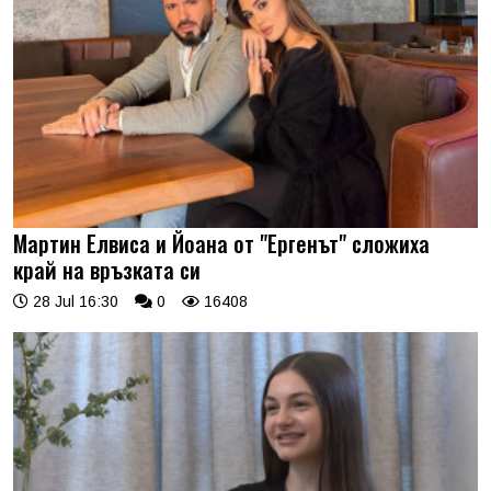
Мартин Елвиса и Йоана от "Ергенът" сложиха
край на връзката си
28 Jul 16:30
0
16408