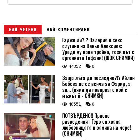
Име
*
Email
НАЙ-ЧЕТЕНИ
НАЙ-КОМЕНТИРАНИ
Гадже ли?!? Валерия е секс
слугиня на Ваньо Алексиев:
Коментар
*
Уреди му нова тройка, този път с
ергенката Тифани! (ШОК СНИМКИ)
44352
0
Защо лъга до последно?!? Айлин
Бобева не се венча за Фарид, а
за... (няма да повярвате кой е
мъжът й - СНИМКИ)
40551
0
ПОТВЪРДЕНО!! Прясно
разведеният Геро си хвана
любовницата и замина на море!
(СНИМКИ)