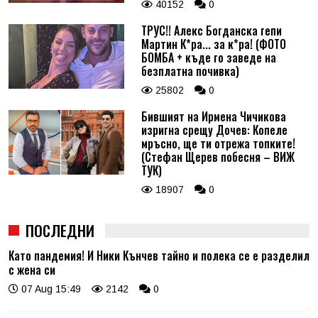
40152
0
ТРУС!! Алекс Богданска гепи
Мартин К*ра... за к*ра! (ФОТО
БОМБА + къде го заведе на
безплатна почивка)
25802
0
Бившият на Ирмена Чичикова
изригна срещу Дочев: Копеле
мръсно, ще ти отрежа топките!
(Стефан Щерев побесня – ВИЖ
ТУК)
18907
0
ПОСЛЕДНИ
Като пандемия! И Ники Кънчев тайно и полека се е разделил
с жена си
07 Aug 15:49
2142
0