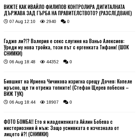
ВИЖТЕ КАК ИВАЙЛО ФИЛИПОВ КОНТРОЛИРА ДИГИТАЛНАТА
ДЪРЖАВА ЗАД ГЪРБА НА ПРАВИТЕЛСТВОТО? (РАЗСЛЕДВАНЕ)
07 Aug 12:10
2940
0
Гадже ли?!? Валерия е секс слугиня на Ваньо Алексиев:
Уреди му нова тройка, този път с ергенката Тифани! (ШОК
СНИМКИ)
06 Aug 18:48
44352
0
Бившият на Ирмена Чичикова изригна срещу Дочев: Копеле
мръсно, ще ти отрежа топките! (Стефан Щерев побесня –
ВИЖ ТУК)
06 Aug 18:44
18907
0
ФОТО БОМБА!! Ето я младоженката Айлин Бобева с
мистериозния й мъж: Защо усмивката е изчезнала от
лицето й?! (СНИМКИ)