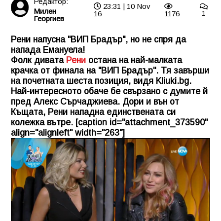
Редактор:
23:31 | 10 Nov
Милен
16
1176
1
Георгиев
Рени напусна "ВИП Брадър", но не спря да
напада Емануела!
Фолк дивата
Рени
остана на най-малката
крачка от финала на "
ВИП Брадър
". Тя завърши
на почетната шеста позиция, видя
Kliuki.bg
.
Най-интересното обаче бе свързано с думите й
пред Алекс Сърчаджиева. Дори и вън от
Къщата, Рени нападна единствената си
колежка вътре. [caption id="attachment_373590"
align="alignleft" width="263"]