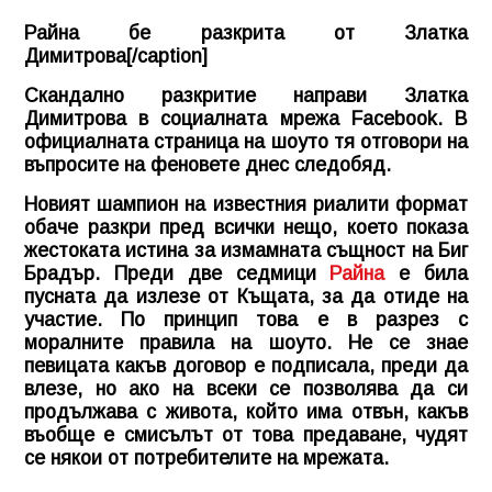
Райна бе разкрита от Златка
Димитрова[/caption]
Скандално разкритие направи Златка
Димитрова в социалната мрежа Facebook. В
официалната страница на шоуто тя отговори на
въпросите на феновете днес следобяд.
Новият шампион на известния риалити формат
обаче разкри пред всички нещо, което показа
жестоката истина за измамната същност на Биг
Брадър. Преди две седмици
Райна
е била
пусната да излезе от Къщата, за да отиде на
участие. По принцип това е в разрез с
моралните правила на шоуто. Не се знае
певицата какъв договор е подписала, преди да
влезе, но ако на всеки се позволява да си
продължава с живота, който има отвън, какъв
въобще е смисълът от това предаване, чудят
се някои от потребителите на мрежата.