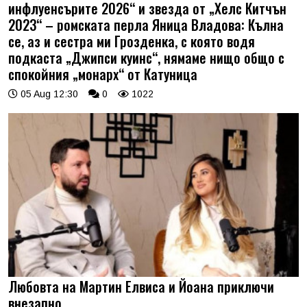
инфлуенсърите 2026“ и звезда от „Хелс Китчън
2023“ – ромската перла Яница Владова: Кълна
се, аз и сестра ми Грозденка, с която водя
подкаста „Джипси куинс“, нямаме нищо общо с
спокойния „монарх“ от Катуница
05 Aug 12:30
0
1022
Любовта на Мартин Елвиса и Йоана приключи
внезапно