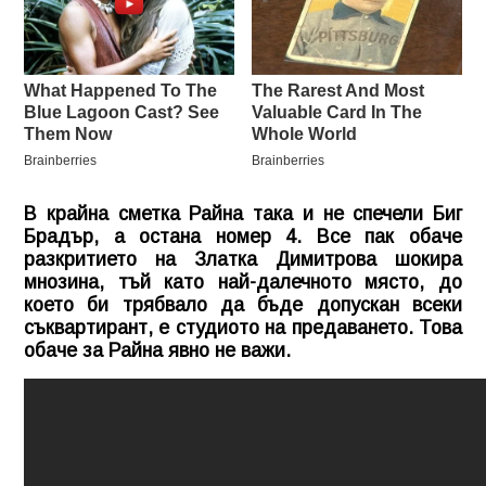
В крайна сметка Райна така и не спечели Биг
Брадър, а остана номер 4. Все пак обаче
разкритието на Златка Димитрова шокира
мнозина, тъй като най-далечното място, до
което би трябвало да бъде допускан всеки
съквартирант, е студиото на предаването. Това
обаче за Райна явно не важи.