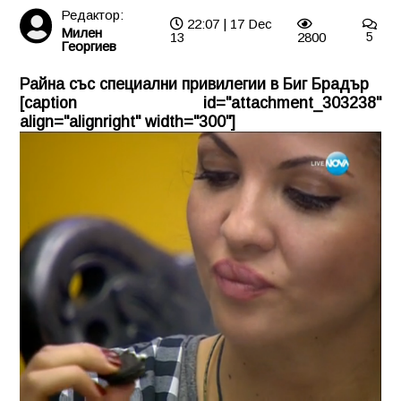
Редактор:
22:07 | 17 Dec
Милен
13
2800
5
Георгиев
Райна със специални привилегии в Биг Брадър
[caption id="attachment_303238"
align="alignright" width="300"]