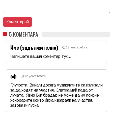
5 КОМЕНТАРА
Име (задължително)
12 years before
Напишете вашия коментар тук...
Име
*
оф
12 years before
Email
Глупости. Винаги досега музикантите са излизали
за да ходят на участия. Златка май пада от
луната. Явно Биг брадър не може да им покрие
Коментар
*
хонорарите които биха изкарали на участия,
затова ги пуска
Име
*