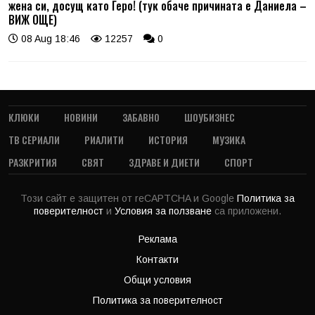
жена си, досущ като Геро! (тук обаче причината е Даниела –
ВИЖ ОЩЕ)
08 Aug 18:46
12257
0
КЛЮКИ
НОВИНИ
ЗАБАВНО
ШОУБИЗНЕС
ТВ СЕРИАЛИ
РИАЛИТИ
ИСТОРИЯ
МУЗИКА
РАЗКРИТИЯ
СВЯТ
ЗДРАВЕ И ДИЕТИ
СПОРТ
Този сайт е защитен от reCAPTCHA и Google
Политика за
поверителност
и
Условия за ползване
са приложени.
Реклама
Контакти
Общи условия
Политика за поверителност