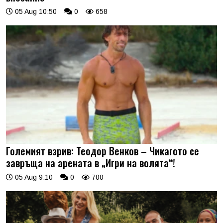
05 Aug 10:50
0
658
Големият взрив: Теодор Венков – Чикагото се
завръща на арената в „Игри на волята“!
05 Aug 9:10
0
700