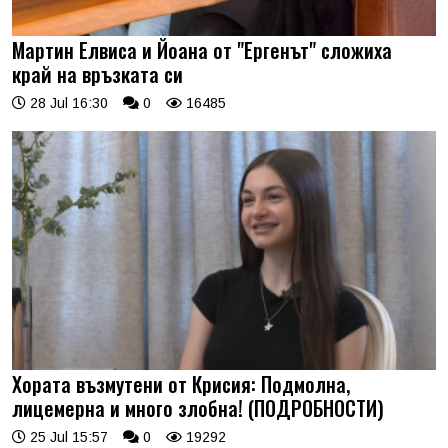
Мартин Елвиса и Йоана от "Ергенът" сложиха
край на връзката си
28 Jul 16:30
0
16485
Хората възмутени от Крисия: Подмолна,
лицемерна и много злобна! (ПОДРОБНОСТИ)
25 Jul 15:57
0
19292