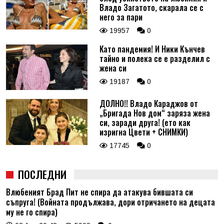
Владо Загатото, скарала се с
него за пари
19957
0
Като пандемия! И Ники Кънчев
тайно и полека се е разделил с
жена си
19187
0
ДОЛНО!! Владо Караджов от
„Бригада Нов дом“ заряза жена
си, заради друга! (ето как
изригна Цвети + СНИМКИ)
17745
0
ПОСЛЕДНИ
Влюбеният Брад Пит не спира да атакува бившата си
съпруга! (Войната продължава, дори отричането на децата
му не го спира)