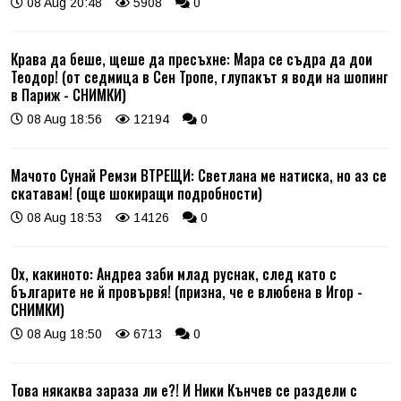
08 Aug 20:48
5908
0
Крава да беше, щеше да пресъхне: Мара се съдра да дои
Теодор! (от седмица в Сен Тропе, глупакът я води на шопинг
в Париж - СНИМКИ)
08 Aug 18:56
12194
0
Мачото Сунай Ремзи ВТРЕЩИ: Светлана ме натиска, но аз се
скатавам! (още шокиращи подробности)
08 Aug 18:53
14126
0
Ох, какиното: Андреа заби млад руснак, след като с
българите не й провървя! (призна, че е влюбена в Игор -
СНИМКИ)
08 Aug 18:50
6713
0
Това някаква зараза ли е?! И Ники Кънчев се раздели с