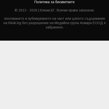
Политика за бисквитките
© 2013 - 2026 | Клюки.БГ. Всички права запазени.
зползването и публикуването на част или цялото съдържание
на Kliuki.bg без разрешение на Медийна група Асмара ЕООД е
забранено.