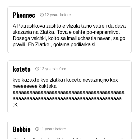
Phennec
12 years before
Email
A Patrashkova zashto e vlizala taino vatre i da dava
ukazania na Zlatka. Tova e oshte po-nepriemlivo.
Dosega vsichki, koito sa imali uchastia navan, sa go
Коментар
*
pravili. Eh Zlatke , golama podliarka si.
Име
*
koteto
12 years before
Email
kvo kazaxte kvo zlatka i koceto nevazmojno kox
neeeeeeee kaktaka
aaaaaaaaaaaaaaaaaaaaaaaaaaaaaaaaaaaaaaaa
Коментар
*
aaaaaaaaaaaaaaaaaaaaaaaaaaaaaaaaaaaaaaa
:K
Име
*
Bobbie
11 years before
Email