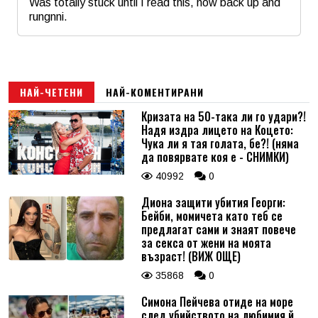
Was totally stuck until I read this, now back up and
rungnni.
Име
*
Коментар
*
Email
НАЙ-ЧЕТЕНИ
НАЙ-КОМЕНТИРАНИ
Кризата на 50-така ли го удари?!
Надя издра лицето на Коцето:
Коментар
*
Чука ли я тая голата, бе?! (няма
да повярвате коя е - СНИМКИ)
40992
0
Диона защити убития Георги:
Бейби, момичета като теб се
предлагат сами и знаят повече
за секса от жени на моята
възраст! (ВИЖ ОЩЕ)
35868
0
Симона Пейчева отиде на море
след убийството на любимия й