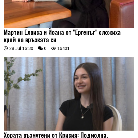
Мартин Елвиса и Йоана от "Ергенът" сложиха
край на връзката си
28 Jul 16:30
0
16401
Хората възмутени от Крисия: Подмолна,