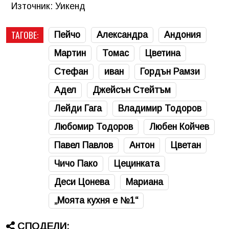
Източник: Уикенд
ТАГОВЕ:
Пейчо
Александра
Андония
Мартин
Томас
Цветина
Стефан
иван
Гордън Рамзи
Адел
Джейсън Стейтъм
Лейди Гага
Владимир Тодоров
Любомир Тодоров
Любен Койчев
Павел Павлов
Антон
Цветан
Чичо Пако
Цецинката
Деси Цонева
Мариана
„Моята кухня е №1“
СПОДЕЛИ: