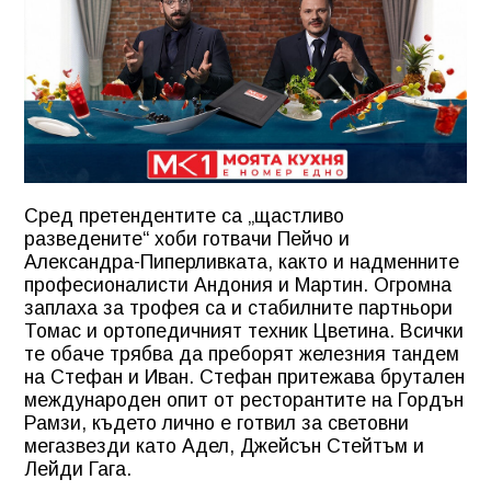
Сред претендентите са „щастливо
разведените“ хоби готвачи Пейчо и
Александра-Пиперливката, както и надменните
професионалисти Андония и Мартин. Огромна
заплаха за трофея са и стабилните партньори
Томас и ортопедичният техник Цветина. Всички
те обаче трябва да преборят железния тандем
на Стефан и Иван. Стефан притежава брутален
международен опит от ресторантите на Гордън
Рамзи, където лично е готвил за световни
мегазвезди като Адел, Джейсън Стейтъм и
Лейди Гага.