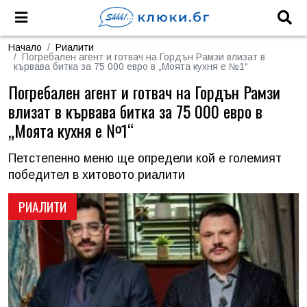
Начало
Риалити
Погребален агент и готвач на Гордън Рамзи влизат в
кървава битка за 75 000 евро в „Моята кухня е №1“
Погребален агент и готвач на Гордън Рамзи
влизат в кървава битка за 75 000 евро в
„Моята кухня е №1“
Петстепенно меню ще определи кой е големият
победител в хитовото риалити
РИАЛИТИ