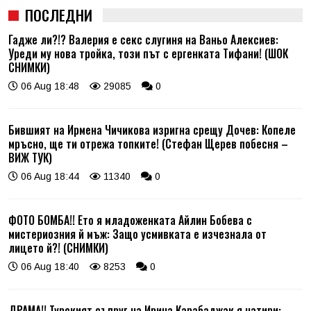
ПОСЛЕДНИ
Гадже ли?!? Валерия е секс слугиня на Ваньо Алексиев:
Уреди му нова тройка, този път с ергенката Тифани! (ШОК
СНИМКИ)
06 Aug 18:48
29085
0
Бившият на Ирмена Чичикова изригна срещу Дочев: Копеле
мръсно, ще ти отрежа топките! (Стефан Щерев побесня –
ВИЖ ТУК)
06 Aug 18:44
11340
0
ФОТО БОМБА!! Ето я младоженката Айлин Бобева с
мистериозния й мъж: Защо усмивката е изчезнала от
лицето й?! (СНИМКИ)
06 Aug 18:40
8253
0
ДРАМА!! Турският съпруг на Ирина Карабаджак я натири: