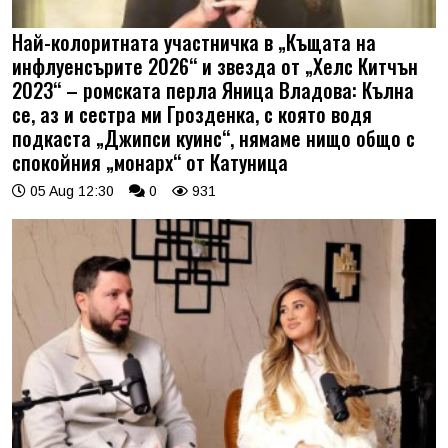
Най-колоритната участничка в „Къщата на
инфлуенсърите 2026“ и звезда от „Хелс Китчън
2023“ – ромската перла Яница Владова: Кълна
се, аз и сестра ми Грозденка, с която водя
подкаста „Джипси куинс“, нямаме нищо общо с
спокойния „монарх“ от Катуница
05 Aug 12:30
0
931