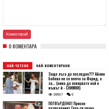
0 КОМЕНТАРА
НАЙ-ЧЕТЕНИ
НАЙ-КОМЕНТИРАНИ
Защо лъга до последно?!? Айлин
Бобева не се венча за Фарид, а
за... (няма да повярвате кой е
мъжът й - СНИМКИ)
38857
0
ПОТВЪРДЕНО!! Прясно
разведеният Геро си хвана