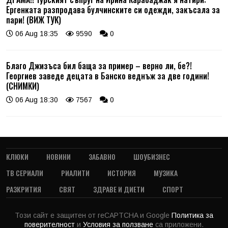
Ергенката разпродава булчинските си одежди, закъсала за
пари! (ВИЖ ТУК)
06 Aug 18:35
9590
0
Благо Джизъса бил баща за пример – верно ли, бе?!
Георгиев заведе децата в Банско веднъж за две години!
(СНИМКИ)
06 Aug 18:30
7567
0
КЛЮКИ
НОВИНИ
ЗАБАВНО
ШОУБИЗНЕС
ТВ СЕРИАЛИ
РИАЛИТИ
ИСТОРИЯ
МУЗИКА
РАЗКРИТИЯ
СВЯТ
ЗДРАВЕ И ДИЕТИ
СПОРТ
Този сайт е защитен от reCAPTCHA и Google
Политика за
поверителност
и
Условия за ползване
са приложени.