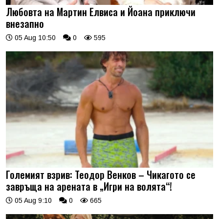
Любовта на Мартин Елвиса и Йоана приключи
внезапно
05 Aug 10:50
0
595
Големият взрив: Теодор Венков – Чикагото се
завръща на арената в „Игри на волята“!
05 Aug 9:10
0
665