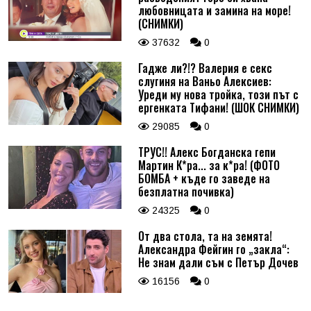
любовницата и замина на море!
(СНИМКИ)
37632
0
Гадже ли?!? Валерия е секс
слугиня на Ваньо Алексиев:
Уреди му нова тройка, този път с
ергенката Тифани! (ШОК СНИМКИ)
29085
0
ТРУС!! Алекс Богданска гепи
Мартин К*ра... за к*ра! (ФОТО
БОМБА + къде го заведе на
безплатна почивка)
24325
0
От два стола, та на земята!
Александра Фейгин го „закла“:
Не знам дали съм с Петър Дочев
16156
0