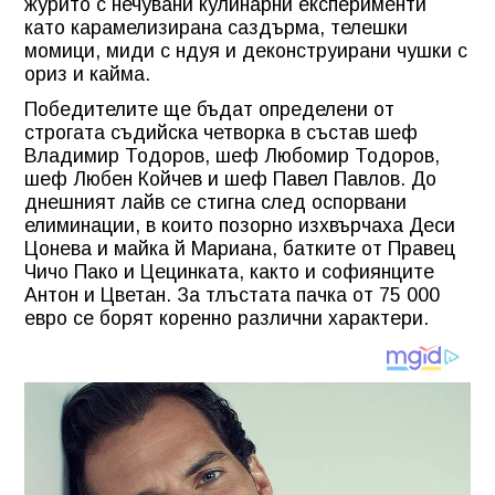
журито с нечувани кулинарни експерименти
като карамелизирана саздърма, телешки
момици, миди с ндуя и деконструирани чушки с
ориз и кайма.
Победителите ще бъдат определени от
строгата съдийска четворка в състав шеф
Владимир Тодоров, шеф Любомир Тодоров,
шеф Любен Койчев и шеф Павел Павлов. До
днешният лайв се стигна след оспорвани
елиминации, в които позорно изхвърчаха Деси
Цонева и майка й Мариана, батките от Правец
Чичо Пако и Цецинката, както и софиянците
Антон и Цветан. За тлъстата пачка от 75 000
евро се борят коренно различни характери.