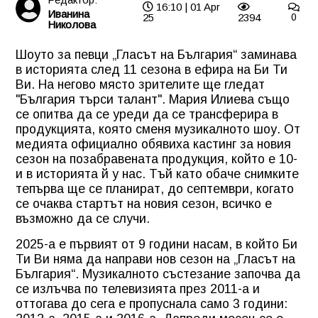
16:10 | 01 Apr
Иванина
25
2394
0
Николова
Шоуто за певци „Гласът на България“ заминава
в историята след 11 сезона в ефира на Би Ти
Ви. На негово място зрителите ще гледат
"България търси талант". Мария Илиева също
се опитва да се уреди да се трансферира в
продукцията, която сменя музикалното шоу. От
медията официално обявиха кастинг за новия
сезон на позабравената продукция, който е 10-
и в историята й у нас. Тъй като обаче снимките
тепърва ще се планират, до септември, когато
се очаква стартът на новия сезон, всичко е
възможно да се случи.
2025-а е първият от 9 години насам, в който Би
Ти Ви няма да направи нов сезон на „Гласът на
България“. Музикалното състезание започва да
се излъчва по телевизията през 2011-а и
оттогава до сега е пропуснала само 3 години: