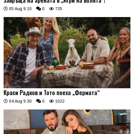
05 Aug 9:10
0
735
Краси Радков и Тото поеха „Фермата“
04 Aug 9:30
0
1022