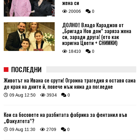
жена си
20006
0
ДОЛНО!! Владо Караджов от
„Бригада Нов дом“ заряза жена
си, заради друга! (ето как
изригна Цвети + СНИМКИ)
18410
0
ПОСЛЕДНИ
Животът на Ивана се срути! Огромна трагедия я оставя сама
до края на дните й, повече мъж няма да погледне
09 Aug 12:50
3934
0
Кои са босовете на разбитата фабрика за фентанил във
„Факултета“?
09 Aug 11:30
2709
0