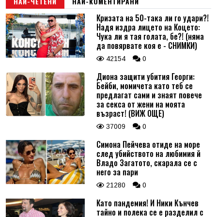
НАЙ-ЧЕТЕНИ
НАЙ-КОМЕНТИРАНИ
Кризата на 50-така ли го удари?!
Надя издра лицето на Коцето:
Чука ли я тая голата, бе?! (няма
да повярвате коя е - СНИМКИ)
42154
0
Диона защити убития Георги:
Бейби, момичета като теб се
предлагат сами и знаят повече
за секса от жени на моята
възраст! (ВИЖ ОЩЕ)
37009
0
Симона Пейчева отиде на море
след убийството на любимия й
Владо Загатото, скарала се с
него за пари
21280
0
Като пандемия! И Ники Кънчев
тайно и полека се е разделил с