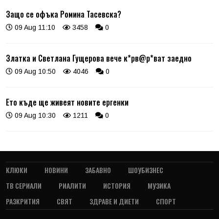
Защо се офъка Ромина Тасевска?
09 Aug 11:10
3458
0
Златка и Светлана Гущерова вече к*рв@р*ват заедно
09 Aug 10:50
4046
0
Ето къде ще живеят новите ергенки
09 Aug 10:30
1211
0
КЛЮКИ
НОВИНИ
ЗАБАВНО
ШОУБИЗНЕС
ТВ СЕРИАЛИ
РИАЛИТИ
ИСТОРИЯ
МУЗИКА
РАЗКРИТИЯ
СВЯТ
ЗДРАВЕ И ДИЕТИ
СПОРТ