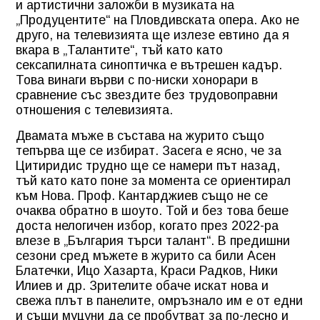
и артистични заложби в музиката на
„Продуцентите“ на Пловдивската опера. Ако не
друго, на телевизията ще излезе евтино да я
вкара в „Талантите“, тъй като като
сексапилната синоптичка е вътрешен кадър.
Това винаги върви с по-ниски хонорари в
сравнение със звездите без трудовоправни
отношения с телевизията.
Двамата мъже в състава на журито също
тепърва ще се избират. Засега е ясно, че за
Цитиридис трудно ще се намери път назад,
тъй като като поне за момента се ориентирал
към Нова. Проф. Кантарджиев също не се
очаква обратно в шоуто. Той и без това беше
доста нелогичен избор, когато през 2022-ра
влезе в „България търси талант“. В предишни
сезони сред мъжете в журито са били Асен
Блатечки, Ицо Хазарта, Краси Радков, Ники
Илиев и др. Зрителите обаче искат нова и
свежа плът в панелите, омръзнало им е от едни
и същи муцуни да се пробутват за по-лесно и