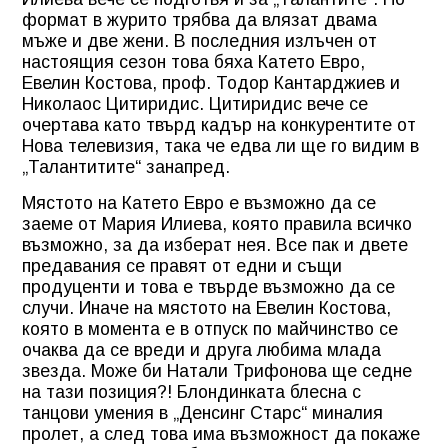
формат в журито трябва да влязат двама
мъже и две жени. В последния излъчен от
настоящия сезон това бяха Катето Евро,
Евелин Костова, проф. Тодор Кантарджиев и
Николаос Цитиридис. Цитиридис вече се
очертава като твърд кадър на конкурентите от
Нова телевизия, така че едва ли ще го видим в
„Талантитите“ занапред.
Мястото на Катето Евро е възможно да се
заеме от Мария Илиева, която правила всичко
възможно, за да изберат нея. Все пак и двете
предавания се правят от едни и същи
продуценти и това е твърде възможно да се
случи. Иначе на мястото на Евелин Костова,
която в момента е в отпуск по майчинство се
очаква да се вреди и друга любима млада
звезда. Може би Натали Трифонова ще седне
на тази позиция?! Блондинката блесна с
танцови умения в „Денсинг Старс“ миналия
пролет, а след това има възможност да покаже