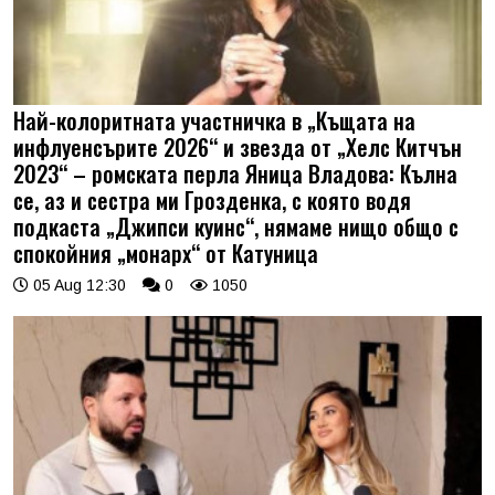
Най-колоритната участничка в „Къщата на
инфлуенсърите 2026“ и звезда от „Хелс Китчън
2023“ – ромската перла Яница Владова: Кълна
се, аз и сестра ми Грозденка, с която водя
подкаста „Джипси куинс“, нямаме нищо общо с
спокойния „монарх“ от Катуница
05 Aug 12:30
0
1050