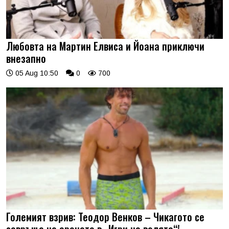
Любовта на Мартин Елвиса и Йоана приключи
внезапно
05 Aug 10:50
0
700
Големият взрив: Теодор Венков – Чикагото се
завръща на арената в „Игри на волята“!