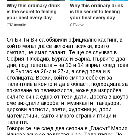
От Би Ти Ви са обявили официално кастинг, в
който могат да се включат всички, които
смятат, че имат талант. Те ще се случват в
София, Пловдив, Бургас и Варна. Първите два
дни, под тепетата – на 13 и 14 април, след това
– в Бургас на 26-и и 27-и, а след това и в
столицата. Всеки, който смята себе си за
талантлив в която и да е област, подходяща за
показване по телевизията, може да изпробва
силите си на една от тези дати. Досега в шоуто
сме виждали акробати, музиканти, танцьори,
циркови артисти, поети, художници, дори
математици, както и много странни птици и
таланти.
Говори се, че след два сезона в „Гласът“ Мария
Илиева вече се подготвя и за „Талантите“. По