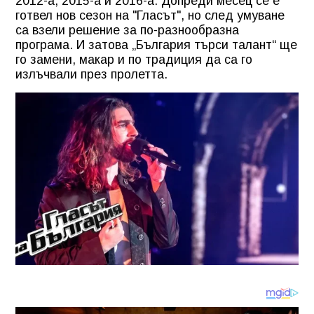
2012-а, 2015-а и 2016-а. Допреди месец се е
готвел нов сезон на "Гласът", но след умуване
са взели решение за по-разнообразна
програма. И затова „България търси талант“ ще
го замени, макар и по традиция да са го
излъчвали през пролетта.