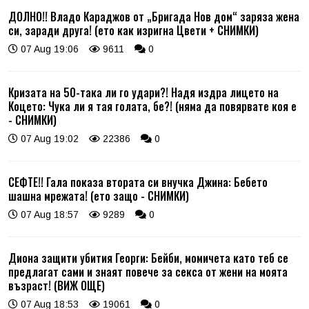
ДОЛНО!! Владо Караджов от „Бригада Нов дом“ заряза жена
си, заради друга! (ето как изригна Цвети + СНИМКИ)
07 Aug 19:06
9611
0
Кризата на 50-така ли го удари?! Надя издра лицето на
Коцето: Чука ли я тая голата, бе?! (няма да повярвате коя е
- СНИМКИ)
07 Aug 19:02
22386
0
СЕФТЕ!! Гала показа втората си внучка Джина: Бебето
шашна мрежата! (ето защо - СНИМКИ)
07 Aug 18:57
9289
0
Диона защити убития Георги: Бейби, момичета като теб се
предлагат сами и знаят повече за секса от жени на моята
възраст! (ВИЖ ОЩЕ)
07 Aug 18:53
19061
0