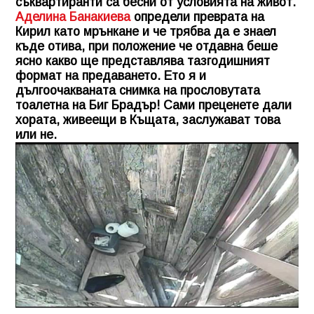
съквартиранти са бесни от условията на живот.
Аделина Банакиева
определи преврата на
Кирил като мрънкане и че трябва да е знаел
къде отива, при положение че отдавна беше
ясно какво ще представлява тазгодишният
формат на предаването. Ето я и
дългоочакваната снимка на прословутата
тоалетна на Биг Брадър! Сами преценете дали
хората, живеещи в Къщата, заслужават това
или не.