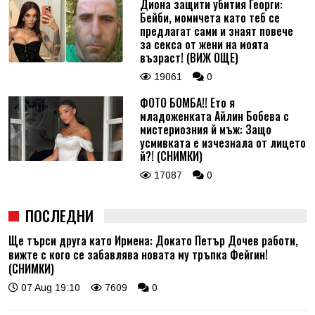
Диона защити убития Георги:
Бейби, момичета като теб се
предлагат сами и знаят повече
за секса от жени на моята
възраст! (ВИЖ ОЩЕ)
19061
0
ФОТО БОМБА!! Ето я
младоженката Айлин Бобева с
мистериозния й мъж: Защо
усмивката е изчезнала от лицето
й?! (СНИМКИ)
17087
0
ПОСЛЕДНИ
Ще търси друга като Ирмена: Докато Петър Дочев работи,
вижте с кого се забавлява новата му тръпка Фейгин!
(СНИМКИ)
07 Aug 19:10
7609
0