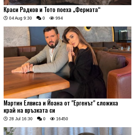
Краси Радков и Тото поеха „Фермата“
04 Aug 9:30
0
994
Мартин Елвиса и Йоана от "Ергенът" сложиха
край на връзката си
28 Jul 16:30
0
16450