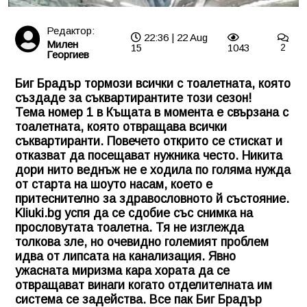
Редактор:
22:36 | 22 Aug
Милен
15
1043
2
Георгиев
Биг Брадър тормози всички с тоалетната, която
създаде за съквартирантите този сезон!
Тема номер 1 в Къщата в момента е свързана с
тоалетната, която отвращава всички
съквартиранти. Повечето открито се стискат и
отказват да посещават нужника често. Никита
дори нито веднъж не е ходила по голяма нужда
от старта на шоуто насам, което е
притеснително за здравословното й състояние.
Kliuki.bg
успя да се сдобие със снимка на
прословутата тоалетна. Тя не изглежда
толкова зле, но очевидно големият проблем
идва от липсата на канализация. Явно
ужасната миризма кара хората да се
отвращават винаги когато отделителната им
система се задейства. Все пак Биг Брадър