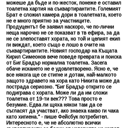
можеше да бъде и по-жесток, понеже е оставил
тоалетна хартия на съквартирантите. Големият
Брат е сложил камера дори в тоалетната, което
не е много приятно за участниците.
Продуцентът бе заявил наскоро, че по-лични
неща нарочно не се показват в тв ефира, за да
не се злепоставят хората, но той и целият екип
ги виждат, което също е лошо в очите на
съквартирантите. Новият господар на Къщата
Кирил Симеонов вече поведе преврата и поиска
от Биг Брадър нормална тоалетна. Засега
обаче искането не е удовлетворено. Ясно е, че
все някога ще се стигне и дотам, най-малкото
защото здравето на хора като Никита може да
пострада сериозно. "Биг Брадър открито се
подиграва с хората. Може ли да им сложи
тоалетна от 19-ти век??? Това просто е
безумие. Едва ли щяха някои там да се
съгласят да участват, ако знаеха какво ги чака
като хигиена." - пише Фейсбук потребител.
Интересното е, че не абсолютно всички