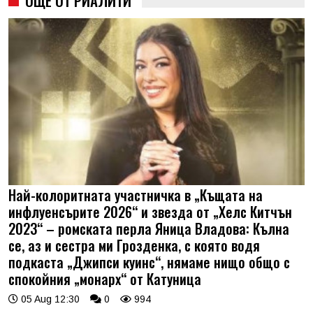
ОЩЕ ОТ РИАЛИТИ
Най-колоритната участничка в „Къщата на
инфлуенсърите 2026“ и звезда от „Хелс Китчън
2023“ – ромската перла Яница Владова: Кълна
се, аз и сестра ми Грозденка, с която водя
подкаста „Джипси куинс“, нямаме нищо общо с
спокойния „монарх“ от Катуница
05 Aug 12:30
0
994