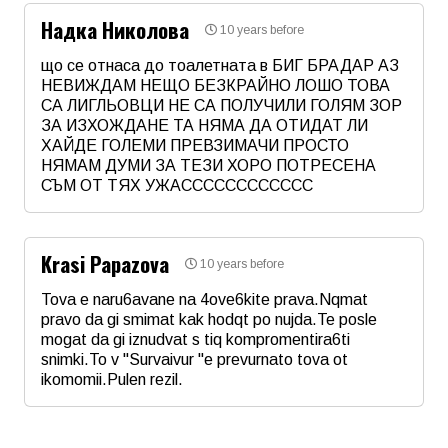
Надка Николова
10 years before
що се отнаса до тоалетната в БИГ БРАДАР АЗ
НЕВИЖДАМ НЕЩО БЕЗКРАЙНО ЛОШО ТОВА
СА ЛИГЛЬОВЦИ НЕ СА ПОЛУЧИЛИ ГОЛЯМ ЗОР
ЗА ИЗХОЖДАНЕ ТА НЯМА ДА ОТИДАТ ЛИ
ХАЙДЕ ГОЛЕМИ ПРЕВЗИМАЧИ ПРОСТО
НЯМАМ ДУМИ ЗА ТЕЗИ ХОРО ПОТРЕСЕНА
СЪМ ОТ ТЯХ УЖАСССССССССССС
Име
*
Krasi Papazova
10 years before
Email
Tova e naru6avane na 4ove6kite prava.Nqmat
pravo da gi smimat kak hodqt po nujda.Te posle
mogat da gi iznudvat s tiq kompromentira6ti
Коментар
*
snimki.To v "Survaivur "e prevurnato tova ot
ikomomii.Pulen rezil.
Име
*