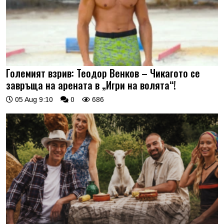
Големият взрив: Теодор Венков – Чикагото се
завръща на арената в „Игри на волята“!
05 Aug 9:10
0
686