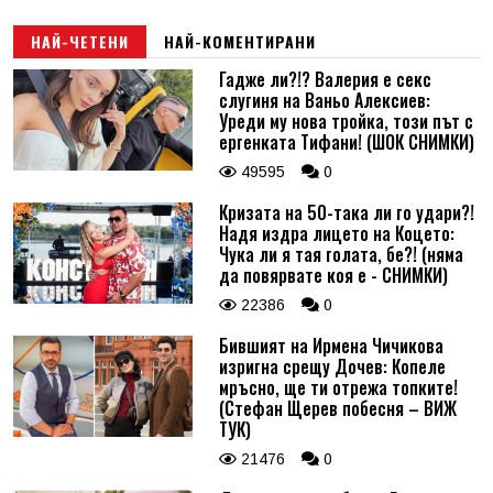
Email
НАЙ-ЧЕТЕНИ
НАЙ-КОМЕНТИРАНИ
Гадже ли?!? Валерия е секс
слугиня на Ваньо Алексиев:
Коментар
*
Уреди му нова тройка, този път с
ергенката Тифани! (ШОК СНИМКИ)
49595
0
Кризата на 50-така ли го удари?!
Надя издра лицето на Коцето:
Чука ли я тая голата, бе?! (няма
да повярвате коя е - СНИМКИ)
22386
0
Бившият на Ирмена Чичикова
изригна срещу Дочев: Копеле
мръсно, ще ти отрежа топките!
(Стефан Щерев побесня – ВИЖ
ТУК)
21476
0