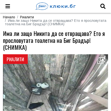
Начало
Риалити
Има ли защо Никита да се отвращава? Ето я прословутата
тоалетна на Биг Брадър! (СНИМКА)
Има ли защо Никита да се отвращава? Ето я
прословутата тоалетна на Биг Брадър!
(СНИМКА)
РИАЛИТИ