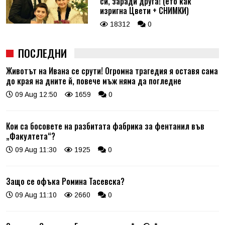
си, заради друга! (ето как
изригна Цвети + СНИМКИ)
18312
0
ПОСЛЕДНИ
Животът на Ивана се срути! Огромна трагедия я оставя сама
до края на дните й, повече мъж няма да погледне
09 Aug 12:50
1659
0
Кои са босовете на разбитата фабрика за фентанил във
„Факултета“?
09 Aug 11:30
1925
0
Защо се офъка Ромина Тасевска?
09 Aug 11:10
2660
0