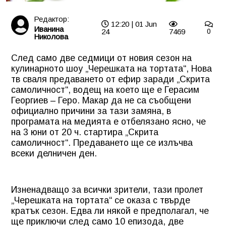
Редактор:
12:20 | 01 Jun
Иванина
24
7469
0
Николова
След само две седмици от новия сезон на
кулинарното шоу „Черешката на тортата“, Нова
тв сваля предаването от ефир заради „Скрита
самоличност“, водещ на което ще е Герасим
Георгиев – Геро. Макар да не са съобщени
официално причини за тази замяна, в
програмата на медията е отбелязано ясно, че
на 3 юни от 20 ч. стартира „Скрита
самоличност“. Предаването ще се излъчва
всеки делничен ден.
Изненадващо за всички зрители, тази пролет
„Черешката на тортата“ се оказа с твърде
кратък сезон. Едва ли някой е предполагал, че
ще приключи след само 10 епизода, две