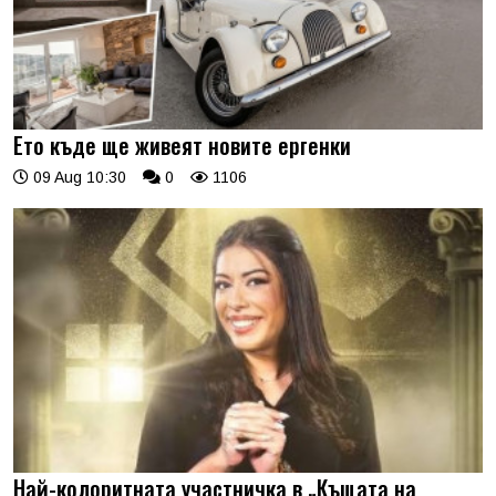
Ето къде ще живеят новите ергенки
09 Aug 10:30
0
1106
Най-колоритната участничка в „Къщата на