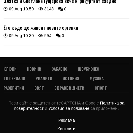
Златка и Светлана Гущерова вече к*рв@р*ват заедно
09 Aug 10:50
3143
0
Ето къде ще живеят новите ергенки
09 Aug 10:30
994
0
КЛЮКИ
НОВИНИ
ЗАБАВНО
ШОУБИЗНЕС
ТВ СЕРИАЛИ
РИАЛИТИ
ИСТОРИЯ
МУЗИКА
РАЗКРИТИЯ
СВЯТ
ЗДРАВЕ И ДИЕТИ
СПОРТ
Този сайт е защитен от reCAPTCHA и Google
Политика за
поверителност
и
Условия за ползване
са приложени.
Реклама
Контакти