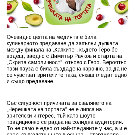
Очевидно целта на медията е била
кулинарното предаване да запълни дупката
между финала на „Капките“, където Геро бе
водещ, заедно с Димитър Рачков и старта на
„Скрита самоличност“, отново с Геро. Вероятно
тази пауза е била създадена нарочно, за да не
се чувстват зрителите така, сякаш гледат едно
и също предаване.
Със сигурност причината за свалянето на
„Черешката на тортата“ не е липса на
зрителски интерес, тъй като шоуто
традиционно се радва на солидна аудитория.
То не само е едно от най-гледаните у нас, а и е
сред дълголетниците в ефира – стартирало