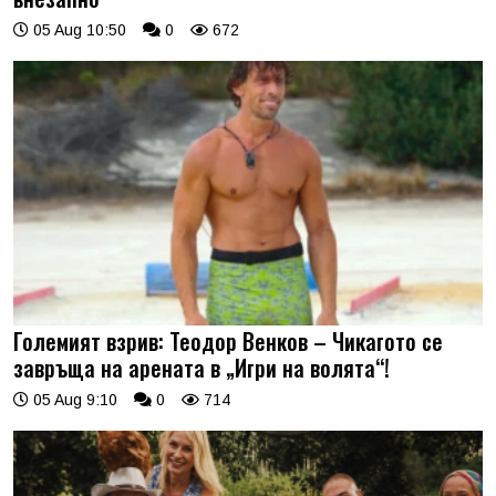
05 Aug 10:50
0
672
Големият взрив: Теодор Венков – Чикагото се
завръща на арената в „Игри на волята“!
05 Aug 9:10
0
714