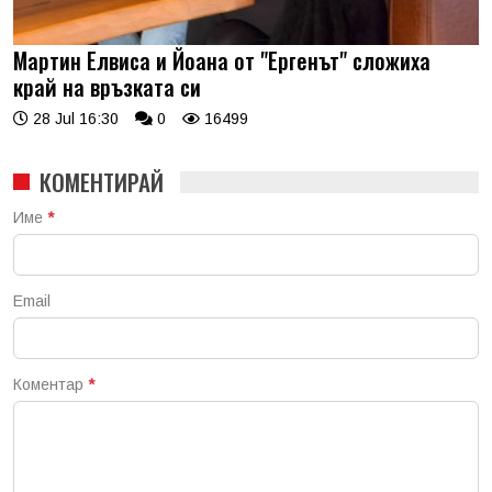
Мартин Елвиса и Йоана от "Ергенът" сложиха
край на връзката си
28 Jul 16:30
0
16499
КОМЕНТИРАЙ
Име
*
Email
Коментар
*