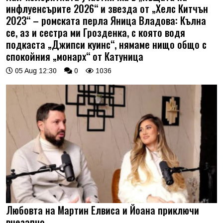
инфлуенсърите 2026“ и звезда от „Хелс Китчън
2023“ – ромската перла Яница Владова: Кълна
се, аз и сестра ми Грозденка, с която водя
подкаста „Джипси куинс“, нямаме нищо общо с
спокойния „монарх“ от Катуница
05 Aug 12:30
0
1036
Любовта на Мартин Елвиса и Йоана приключи
внезапно