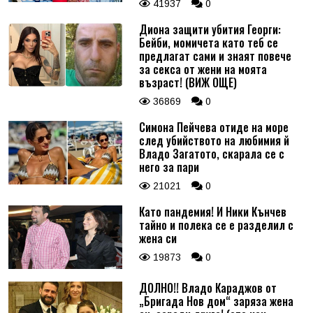
41937
0
Диона защити убития Георги:
Бейби, момичета като теб се
предлагат сами и знаят повече
за секса от жени на моята
възраст! (ВИЖ ОЩЕ)
36869
0
Симона Пейчева отиде на море
след убийството на любимия й
Владо Загатото, скарала се с
него за пари
21021
0
Като пандемия! И Ники Кънчев
тайно и полека се е разделил с
жена си
19873
0
ДОЛНО!! Владо Караджов от
„Бригада Нов дом“ заряза жена