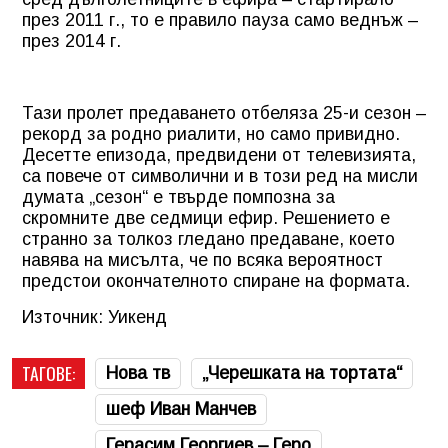
през 2011 г., то е правило пауза само веднъж –
през 2014 г.
Тази пролет предаването отбеляза 25-и сезон –
рекорд за родно риалити, но само привидно.
Десетте епизода, предвидени от телевизията,
са повече от символични и в този ред на мисли
думата „сезон“ е твърде помпозна за
скромните две седмици ефир. Решението е
странно за толкоз гледано предаване, което
навява на мисълта, че по всяка вероятност
предстои окончателното спиране на формата.
Източник: Уикенд
ТАГОВЕ:
Нова тв
„Черешката на тортата“
шеф Иван Манчев
Герасим Георгиев – Геро