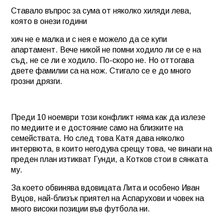
Ставало въпрос за сума от няколко хиляди лева,
която в онези години
хич не е малка и с нея е можело да се купи
апартамент. Вече никой не помни ходило ли се е на
съд, не се ли е ходило. По-скоро не. Но оттогава
двете фамилии са на нож. Стигало се е до много
грозни дрязги.
Преди 10 ноември този конфликт няма как да излезе
по медиите и е достояние само на близките на
семействата. Но след това Катя дава няколко
интервюта, в които негодува срещу това, че винаги на
преден план изтикват Гунди, а Котков стои в сянката
му.
За което обвинява вдовицата Лита и особено Иван
Вуцов, най-близък приятел на Аспарухови и човек на
много високи позиции във футбола ни.