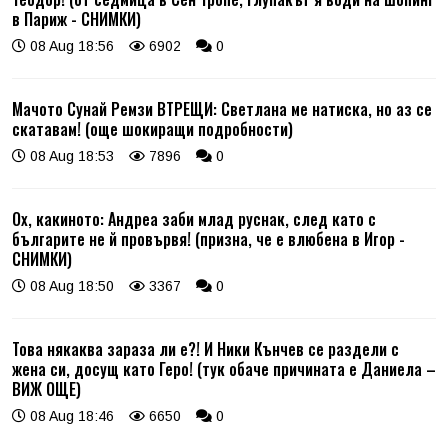
в Париж - СНИМКИ)
08 Aug 18:56
6902
0
Мачото Сунай Ремзи ВТРЕЩИ: Светлана ме натиска, но аз се
скатавам! (още шокиращи подробности)
08 Aug 18:53
7896
0
Ох, какиното: Андреа заби млад руснак, след като с
българите не й провървя! (призна, че е влюбена в Игор -
СНИМКИ)
08 Aug 18:50
3367
0
Това някаква зараза ли е?! И Ники Кънчев се раздели с
жена си, досущ като Геро! (тук обаче причината е Даниела –
ВИЖ ОЩЕ)
08 Aug 18:46
6650
0