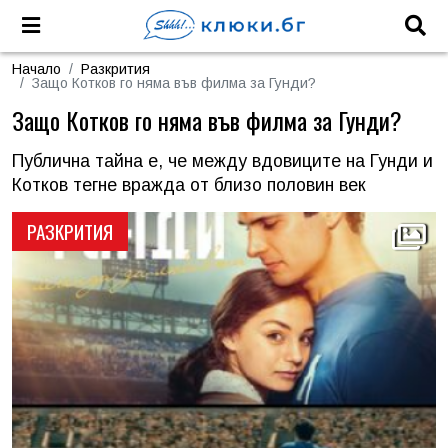
Начало
Разкрития
Защо Котков го няма във филма за Гунди?
Защо Котков го няма във филма за Гунди?
Публична тайна е, че между вдовиците на Гунди и
Котков тегне вражда от близо половин век
РАЗКРИТИЯ