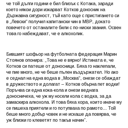
че той дълги години е бил близък с Котака, заради
което някои дори изкарват Котков доносник на
Държавна сигурност, тъй като още с пристигането си
в „Левски“ получил капитански чин в МВР, докато
повечето от останалите били с по-ниски звания. Освен
това го набеждават, че е алкохолик.
Бившият шофьор на футболната федерация Марин
Стоянов опонира: „Това не е вярно! Истината е, че
Котков си патеше от доносници. Бяха го наклепали,
че пие много, не че беше пълен въздържател. Но ако
е седнал на една водка в „Москва“, онези се обаждат
в дружеството и долагат – Котков обърна пет водки!
Поръчва си една кока-кола и онези веднага
доносничеха, че уж му носели кола с водка, за да
замаскира алкохола. И това бяха хора, които иначе му
се пишеха приятели и го потупваха по рамото… Той
беше много добър човек и не искаше да повярва, че
уж близки го клеветят по такъв начин”.