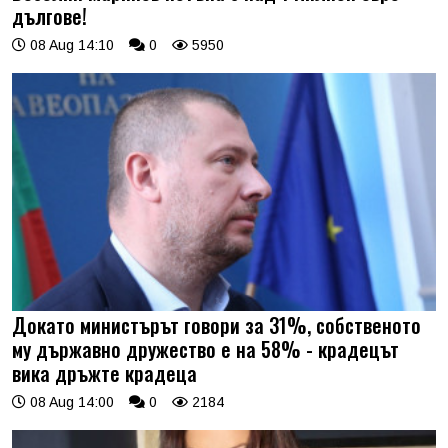
дългове!
08 Aug 14:10
0
5950
Докато министърът говори за 31%, собственото
му държавно дружество е на 58% - крадецът
вика дръжте крадеца
08 Aug 14:00
0
2184