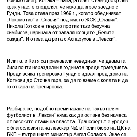
локомотивец, Котака – нападателят с най-добър ляв
крак у нас, е споделял, че иска да играе заедно с
Гунди. Това става през 1969 г., когато обединяват
„Локомотив“ и „Славия“ под името ЖСК „Славия“.
Никола Котков е твърдо против тази безумна
симбиоза, наричана от запалянковците „Белите
сажди". И отива да рита с Аспарухов в „Левски“.
И лита, и Катя са признавали неведнъж, че двамата
били почти неразделни в годината преди трагедията.
Преди всяка тренировка Гунди е идвал пред дома на
Коткови до Сточна гара, за да го вземе с колата и да
го откара на тренировка.
Разбира се, подобно преминаване на такъв голям
футболист в „Левски” няма как да остане без намеса
от високите етажи на властта. Трансферът е уреден
с благословията на левскар №1 в Политбюро на ЦК на
БКП – вътрешният министър Ангел Солаков. Знае се,