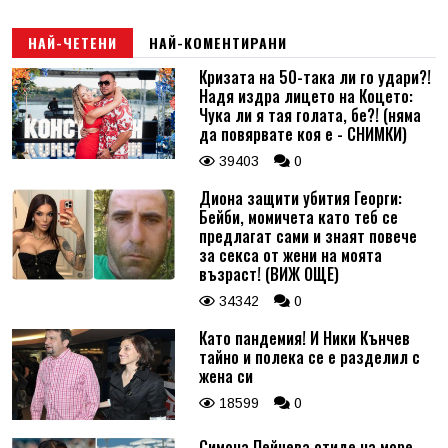
НАЙ-ЧЕТЕНИ
НАЙ-КОМЕНТИРАНИ
Кризата на 50-така ли го удари?!
Надя издра лицето на Коцето:
Чука ли я тая голата, бе?! (няма
да повярвате коя е - СНИМКИ)
39403
0
Диона защити убития Георги:
Бейби, момичета като теб се
предлагат сами и знаят повече
за секса от жени на моята
възраст! (ВИЖ ОЩЕ)
34342
0
Като пандемия! И Ники Кънчев
тайно и полека се е разделил с
жена си
18599
0
Симона Пейчева отиде на море