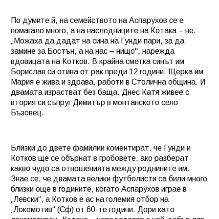
По думите й, на семейството на Аспарухов се е
помагало много, а на наследниците на Котака – не.
„Можаха да дадат на сина на Гунди пари, за да
замине за Бостън, а на нас – нищо", нарежда
вдовицата на Котков. В крайна сметка синът им
Борислав си отива от рак преди 12 години. Щерка им
Мария е жива и здрава, работи в Столична община. И
двамата израстват без баща. Днес Катя живее с
втория си съпруг Димитър в монтанското село
Бъзовец.
Близки до двете фамилии коментират, че Гунди и
Котков ще се обърнат в гробовете, ако разберат
какво чудо са отношенията между роднините им.
Знае се, че двамата велики футболисти са били много
близки още в годините, когато Аспарухов играе в
„Левски“, а Котков е ас на големия отбор на
„Локомотив“ (Сф) от 60-те години. Дори като