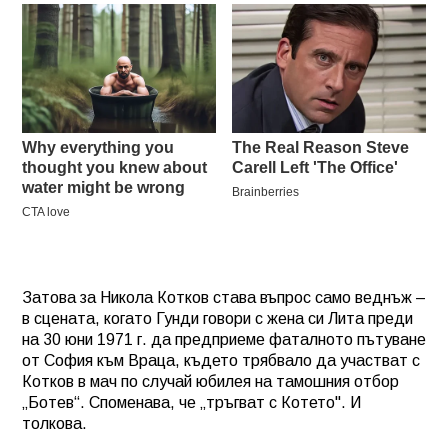
Затова за Никола Котков става въпрос само веднъж –
в сцената, когато Гунди говори с жена си Лита преди
на 30 юни 1971 г. да предприеме фаталното пътуване
от София към Враца, където трябвало да участват с
Котков в мач по случай юбилея на тамошния отбор
„Ботев“. Споменава, че „тръгват с Котето". И
толкова.