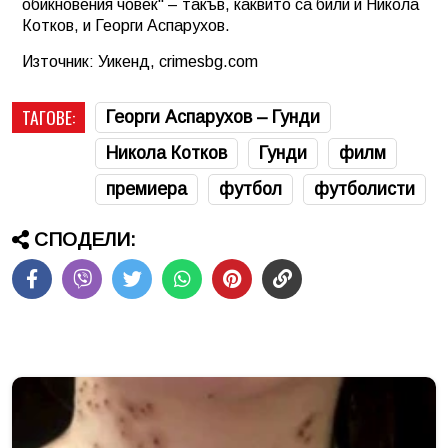
обикновения човек" – такъв, каквито са били и Никола
Котков, и Георги Аспарухов.
Източник: Уикенд, crimesbg.com
ТАГОВЕ:
Георги Аспарухов – Гунди
Никола Котков
Гунди
филм
премиера
футбол
футболисти
СПОДЕЛИ: