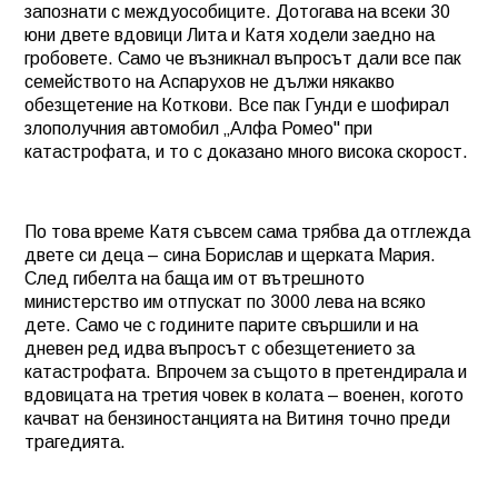
запознати с междуособиците. Дотогава на всеки 30
юни двете вдовици Лита и Катя ходели заедно на
гробовете. Само че възникнал въпросът дали все пак
семейството на Аспарухов не дължи някакво
обезщетение на Коткови. Все пак Гунди е шофирал
злополучния автомобил „Алфа Ромео" при
катастрофата, и то с доказано много висока скорост.
По това време Катя съвсем сама трябва да отглежда
двете си деца – сина Борислав и щерката Мария.
След гибелта на баща им от вътрешното
министерство им отпускат по 3000 лева на всяко
дете. Само че с годините парите свършили и на
дневен ред идва въпросът с обезщетението за
катастрофата. Впрочем за същото в претендирала и
вдовицата на третия човек в колата – военен, когото
качват на бензиностанцията на Витиня точно преди
трагедията.