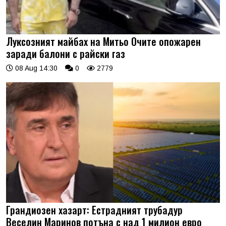
Луксозният майбах на Митьо Очите опожарен
заради балони с райски газ
08 Aug 14:30
0
2779
Грандиозен хазарт: Естрадният трубадур
Веселин Маринов потъна с над 1 милион евро