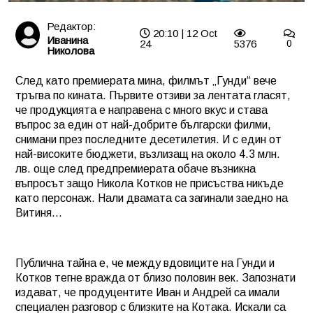
Редактор:
20:10 | 12 Oct
Иванина
24
5376
0
Николова
След като премиерата мина, филмът „Гунди“ вече
тръгва по кината. Първите отзиви за лентата гласят,
че продукцията е направена с много вкус и става
въпрос за един от най-добрите български филми,
снимани през последните десетилетия. И с един от
най-високите бюджети, възлизащ на около 4.3 млн.
лв. още след предпремиерата обаче възникна
въпросът защо Никола Котков не присъства никъде
като персонаж. Нали двамата са загинали заедно на
Витиня…
Публична тайна е, че между вдовиците на Гунди и
Котков тегне вражда от близо половин век. Запознати
издават, че продуцентите Иван и Андрей са имали
специален разговор с близките на Котака. Искали са