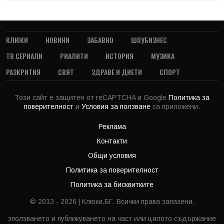
КЛЮКИ
НОВИНИ
ЗАБАВНО
ШОУБИЗНЕС
ТВ СЕРИАЛИ
РИАЛИТИ
ИСТОРИЯ
МУЗИКА
РАЗКРИТИЯ
СВЯТ
ЗДРАВЕ И ДИЕТИ
СПОРТ
Този сайт е защитен от reCAPTCHA и Google
Политика за
поверителност
и
Условия за ползване
са приложени.
Реклама
Контакти
Общи условия
Политика за поверителност
Политика за бисквитките
© 2013 - 2026 | Клюки.БГ. Всички права запазени.
зползването и публикуването на част или цялото съдържание