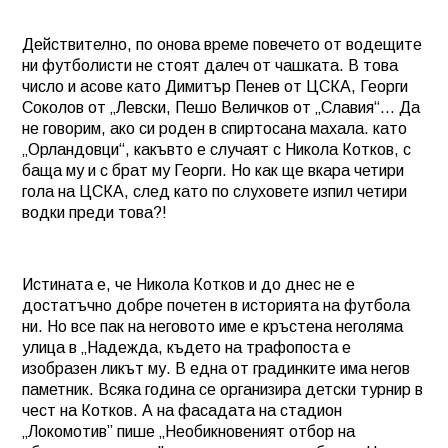
Действително, по онова време повечето от водещите
ни футболисти не стоят далеч от чашката. В това
число и асове като Димитър Пенев от ЦСКА, Георги
Соколов от „Левски, Пешо Величков от „Славия“… Да
не говорим, ако си роден в спиртосана махала. като
„Орландовци“, какъвто е случаят с Никола Котков, с
баща му и с брат му Георги. Но как ще вкара четири
гола на ЦСКА, след като по слуховете изпил четири
водки преди това?!
Истината е, че Никола Котков и до днес не е
достатъчно добре почетен в историята на футбола
ни. Но все пак на неговото име е кръстена неголяма
улица в „Надежда, където на трафопоста е
изобразен ликът му. В една от градинките има негов
паметник. Всяка година се организира детски турнир в
чест на Котков. А на фасадата на стадион
„Локомотив” пише „Необикновеният отбор на