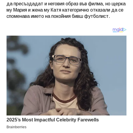
да пресъздадат и неговия образ във филма, но щерка
му Мария и жена му Катя категорично отказали да се
споменава името на покойния бивш футболист.