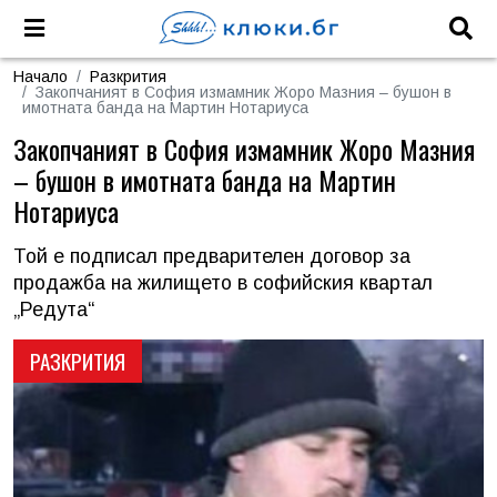
Начало
Разкрития
Закопчаният в София измамник Жоро Мазния – бушон в
имотната банда на Мартин Нотариуса
Закопчаният в София измамник Жоро Мазния
– бушон в имотната банда на Мартин
Нотариуса
Той е подписал предварителен договор за
продажба на жилището в софийския квартал
„Редута“
РАЗКРИТИЯ