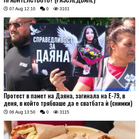
07 Aug 12:10
0
3101
Протест в памет на Даяна, загинала на Е-79, в
деня, в който трябваше да е сватбата ѝ (снимки)
06 Aug 13:50
0
3115