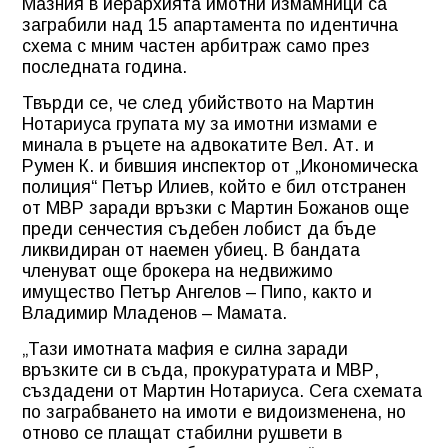
Мазния в йерархията имотни измамници са
заграбили над 15 апартамента по идентична
схема с мним частен арбитраж само през
последната година.
Твърди се, че след убийството на Мартин
Нотариуса групата му за имотни измами е
минала в ръцете на адвокатите Вел. Ат. и
Румен К. и бившия инспектор от „Икономическа
полиция“ Петър Илиев, който е бил отстранен
от МВР заради връзки с Мартин Божанов още
преди сенчестия съдебен лобист да бъде
ликвидиран от наемен убиец. В бандата
членуват още брокера на недвижимо
имущество Петър Ангелов – Пипо, както и
Владимир Младенов – Мамата.
„Тази имотната мафия е силна заради
връзките си в съда, прокуратурата и МВР,
създадени от Мартин Нотариуса. Сега схемата
по заграбването на имоти е видоизменена, но
отново се плащат стабилни рушвети в