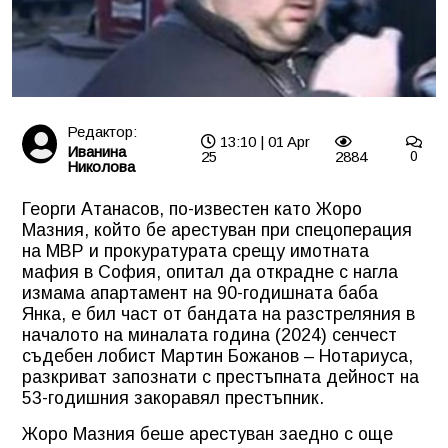
Редактор:
13:10 | 01 Apr
Иванина
25
2884
0
Николова
Георги Атанасов, по-известен като Жоро
Мазния, който бе арестуван при спецоперация
на МВР и прокуратурата срещу имотната
мафия в София, опитал да открадне с нагла
измама апартамент на 90-годишната баба
Янка, е бил част от бандата на разстреляния в
началото на миналата година (2024) сенчест
съдебен лобист Мартин Божанов – Нотариуса,
разкриват запознати с престъпната дейност на
53-годишния закоравял престъпник.
Жоро Мазния беше арестуван заедно с още