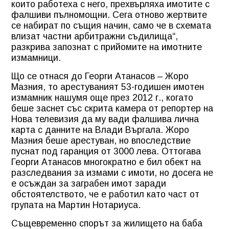
които работеха с него, прехвърляха имотите с
фалшиви пълномощни. Сега отново жертвите
се набират по същия начин, само че в схемата
влизат частни арбитражни съдилища“,
разкрива запознат с прийомите на имотните
измамници.
Що се отнася до Георги Атанасов – Жоро
Мазния, то арестуваният 53-годишен имотен
измамник нашумя още през 2012 г., когато
беше заснет със скрита камера от репортер на
Нова телевизия да му вади фалшива лична
карта с данните на Влади Въргала. Жоро
Мазния беше арестуван, но впоследствие
пуснат под гаранция от 3000 лева. Оттогава
Георги Атанасов многократно е бил обект на
разследвания за измами с имоти, но досега не
е осъждан за заграбен имот заради
обстоятелството, че е работил като част от
групата на Мартин Нотариуса.
Същевременно спорът за жилището на баба