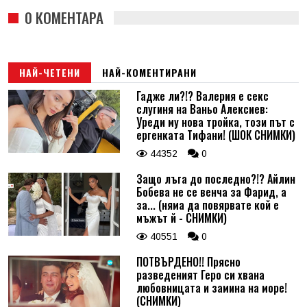
0 КОМЕНТАРА
НАЙ-ЧЕТЕНИ
НАЙ-КОМЕНТИРАНИ
Гадже ли?!? Валерия е секс
слугиня на Ваньо Алексиев:
Уреди му нова тройка, този път с
ергенката Тифани! (ШОК СНИМКИ)
44352
0
Защо лъга до последно?!? Айлин
Бобева не се венча за Фарид, а
за... (няма да повярвате кой е
мъжът й - СНИМКИ)
40551
0
ПОТВЪРДЕНО!! Прясно
разведеният Геро си хвана
любовницата и замина на море!
(СНИМКИ)