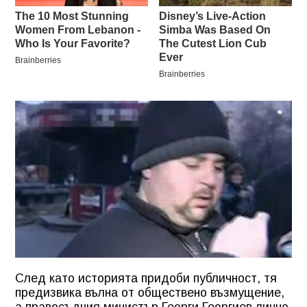
След като историята придоби публичност, тя
предизвика вълна от обществено възмущение,