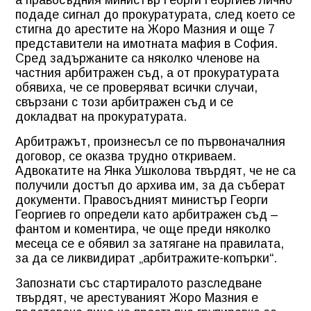
а правосъдния министър Георги Георгиев лично
подаде сигнал до прокуратурата, след което се
стигна до арестите на Жоро Мазния и още 7
представители на имотната мафия в София.
Сред задържаните са няколко членове на
частния арбитражен съд, а от прокуратурата
обявиха, че се проверяват всички случаи,
свързани с този арбитражен съд и се
докладват на прокуратурата.
Арбитражът, произнесъл се по първоначалния
договор, се оказва трудно откриваем.
Адвокатите на Янка Ушколова твърдят, че не са
получили достъп до архива им, за да съберат
документи. Правосъдният министър Георги
Георгиев го определи като арбитражен съд –
фантом и коментира, че още преди няколко
месеца се е обявил за затягане на правилата,
за да се ликвидират „арбитражите-копърки“.
Запознати със стартиралото разследване
твърдят, че арестуваният Жоро Мазния е