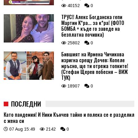
40152
0
ТРУС!! Алекс Богданска гепи
Мартин К*ра... за к*ра! (ФОТО
БОМБА + къде го заведе на
безплатна почивка)
25802
0
Бившият на Ирмена Чичикова
изригна срещу Дочев: Копеле
мръсно, ще ти отрежа топките!
(Стефан Щерев побесня – ВИЖ
ТУК)
18907
0
ПОСЛЕДНИ
Като пандемия! И Ники Кънчев тайно и полека се е разделил
с жена си
07 Aug 15:49
2142
0