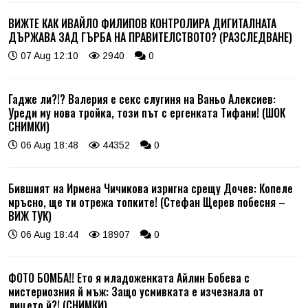
ВИЖТЕ КАК ИВАЙЛО ФИЛИПОВ КОНТРОЛИРА ДИГИТАЛНАТА
ДЪРЖАВА ЗАД ГЪРБА НА ПРАВИТЕЛСТВОТО? (РАЗСЛЕДВАНЕ)
07 Aug 12:10
2940
0
Гадже ли?!? Валерия е секс слугиня на Ваньо Алексиев:
Уреди му нова тройка, този път с ергенката Тифани! (ШОК
СНИМКИ)
06 Aug 18:48
44352
0
Бившият на Ирмена Чичикова изригна срещу Дочев: Копеле
мръсно, ще ти отрежа топките! (Стефан Щерев побесня –
ВИЖ ТУК)
06 Aug 18:44
18907
0
ФОТО БОМБА!! Ето я младоженката Айлин Бобева с
мистериозния й мъж: Защо усмивката е изчезнала от
лицето й?! (СНИМКИ)