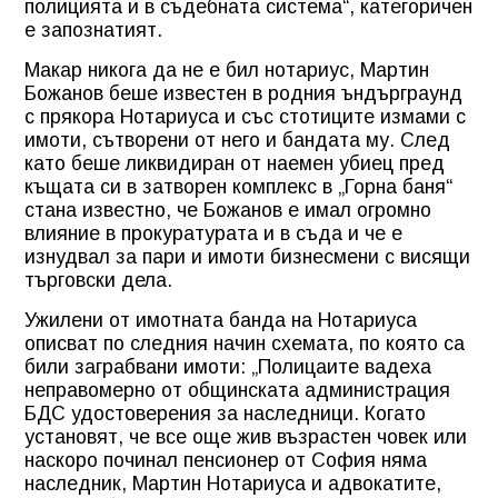
полицията и в съдебната система“, категоричен
е запознатият.
Макар никога да не е бил нотариус, Мартин
Божанов беше известен в родния ъндърграунд
с прякора Нотариуса и със стотиците измами с
имоти, сътворени от него и бандата му. След
като беше ликвидиран от наемен убиец пред
къщата си в затворен комплекс в „Горна баня“
стана известно, че Божанов е имал огромно
влияние в прокуратурата и в съда и че е
изнудвал за пари и имоти бизнесмени с висящи
търговски дела.
Ужилени от имотната банда на Нотариуса
описват по следния начин схемата, по която са
били заграбвани имоти: „Полицаите вадеха
неправомерно от общинската администрация
БДС удостоверения за наследници. Когато
установят, че все още жив възрастен човек или
наскоро починал пенсионер от София няма
наследник, Мартин Нотариуса и адвокатите,