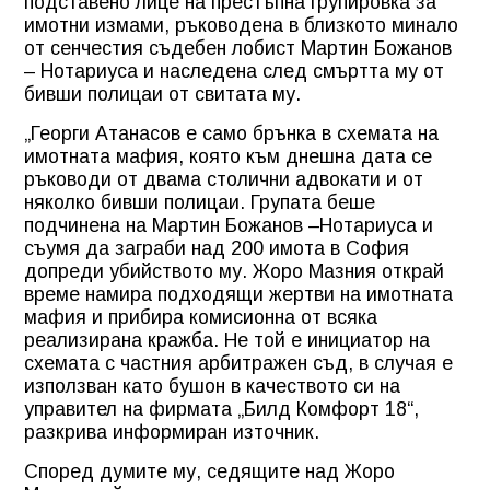
подставено лице на престъпна групировка за
имотни измами, ръководена в близкото минало
от сенчестия съдебен лобист Мартин Божанов
– Нотариуса и наследена след смъртта му от
бивши полицаи от свитата му.
„Георги Атанасов е само брънка в схемата на
имотната мафия, която към днешна дата се
ръководи от двама столични адвокати и от
няколко бивши полицаи. Групата беше
подчинена на Мартин Божанов –Нотариуса и
съумя да заграби над 200 имота в София
допреди убийството му. Жоро Мазния открай
време намира подходящи жертви на имотната
мафия и прибира комисионна от всяка
реализирана кражба. Не той е инициатор на
схемата с частния арбитражен съд, в случая е
използван като бушон в качеството си на
управител на фирмата „Билд Комфорт 18“,
разкрива информиран източник.
Според думите му, седящите над Жоро