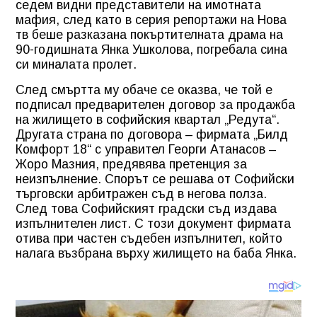
седем видни представители на имотната
мафия, след като в серия репортажи на Нова
тв беше разказана покъртителната драма на
90-годишната Янка Ушколова, погребала сина
си миналата пролет.
След смъртта му обаче се оказва, че той е
подписал предварителен договор за продажба
на жилището в софийския квартал „Редута“.
Другата страна по договора – фирмата „Билд
Комфорт 18“ с управител Георги Атанасов –
Жоро Мазния, предявява претенция за
неизпълнение. Спорът се решава от Софийски
търговски арбитражен съд в негова полза.
След това Софийският градски съд издава
изпълнителен лист. С този документ фирмата
отива при частен съдебен изпълнител, който
налага възбрана върху жилището на баба Янка.