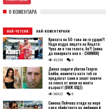
0 КОМЕНТАРА
НАЙ-ЧЕТЕНИ
НАЙ-КОМЕНТИРАНИ
Кризата на 50-така ли го удари?!
Надя издра лицето на Коцето:
Чука ли я тая голата, бе?! (няма
да повярвате коя е - СНИМКИ)
41230
0
Диона защити убития Георги:
Бейби, момичета като теб се
предлагат сами и знаят повече
за секса от жени на моята
възраст! (ВИЖ ОЩЕ)
36022
0
Симона Пейчева отиде на море
след убийството на любимия й