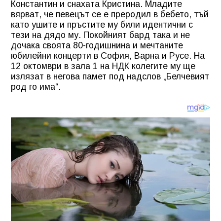
Константин и снахата Кристина. Младите
вярват, че певецът се е преродил в бебето, тъй
като ушите и пръстите му били идентични с
тези на дядо му. Покойният бард така и не
дочака своята 80-годишнина и мечтаните
юбилейни концерти в София, Варна и Русе. На
12 октомври в зала 1 на НДК колегите му ще
излязат в негова памет под надслов „Белчевият
род го има“.