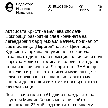
Редактор:
15:10 | 09 Jun
Иванина
26
13195
0
Николова
Актрисата Кристина Белчева сподели
шокиращи разкрития след кончината на
легендарния бард Михаил Белчев, починал от
рак в болница „Пирогов“ навръх Цветница.
Вдовицата призна, че умишлено е криела
страшната диагноза от емоционалния си съпруг
в продължение на година и половина, за да не
го съсипе психически. Лекарите от ВМА също
влезели в играта, като лъжели музиканта, че
лекува обикновено възпаление, докато му
слагали денонощни системи в превърнатата в
лазарет къща.
Поетът си отиде на 61 дни от раждането на
внука си Михаил Белчев-младши, който
проплака на 22 май под грижите на сина му