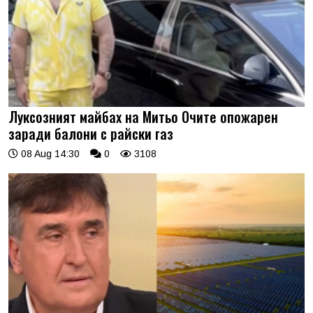
Луксозният майбах на Митьо Очите опожарен
заради балони с райски газ
08 Aug 14:30
0
3108