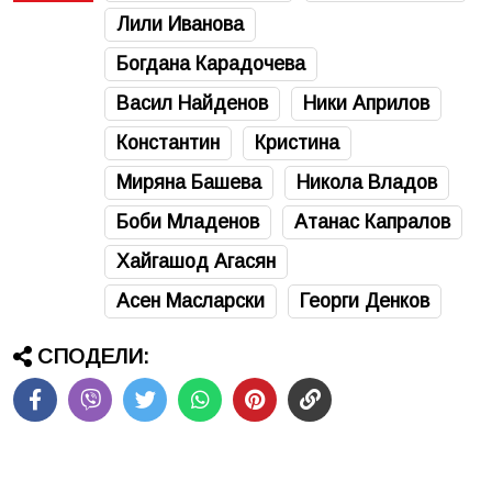
Лили Иванова
Богдана Карадочева
Васил Найденов
Ники Априлов
Константин
Кристина
Миряна Башева
Никола Владов
Боби Младенов
Атанас Капралов
Хайгашод Агасян
Асен Масларски
Георги Денков
СПОДЕЛИ: