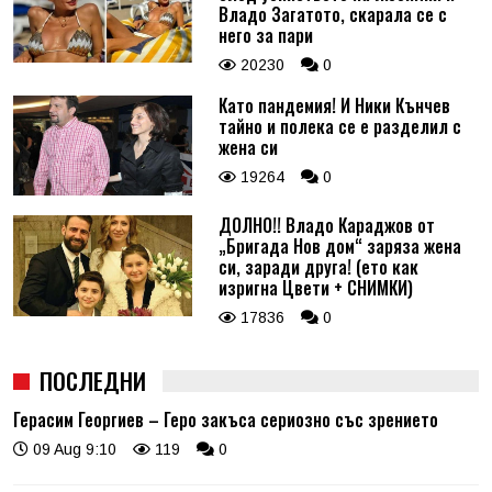
Владо Загатото, скарала се с
него за пари
20230
0
Като пандемия! И Ники Кънчев
тайно и полека се е разделил с
жена си
19264
0
ДОЛНО!! Владо Караджов от
„Бригада Нов дом“ заряза жена
си, заради друга! (ето как
изригна Цвети + СНИМКИ)
17836
0
ПОСЛЕДНИ
Герасим Георгиев – Геро закъса сериозно със зрението
09 Aug 9:10
119
0