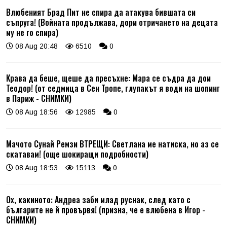
Влюбеният Брад Пит не спира да атакува бившата си
съпруга! (Войната продължава, дори отричането на децата
му не го спира)
08 Aug 20:48
6510
0
Крава да беше, щеше да пресъхне: Мара се съдра да дои
Теодор! (от седмица в Сен Тропе, глупакът я води на шопинг
в Париж - СНИМКИ)
08 Aug 18:56
12985
0
Мачото Сунай Ремзи ВТРЕЩИ: Светлана ме натиска, но аз се
скатавам! (още шокиращи подробности)
08 Aug 18:53
15113
0
Ох, какиното: Андреа заби млад руснак, след като с
българите не й провървя! (призна, че е влюбена в Игор -
СНИМКИ)