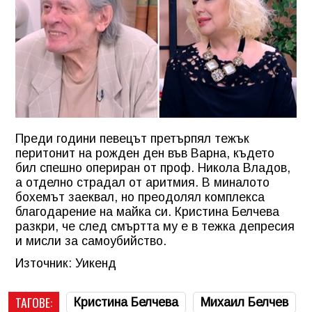
Преди години певецът претърпял тежък
перитонит на рожден ден във Варна, където
бил спешно опериран от проф. Никола Владов,
а отделно страдал от аритмия. В миналото
бохемът заеквал, но преодолял комплекса
благодарение на майка си. Кристина Белчева
разкри, че след смъртта му е в тежка депресия
и мисли за самоубийство.
Източник: Уикенд
ТАГОВЕ:
Кристина Белчева
Михаил Белчев