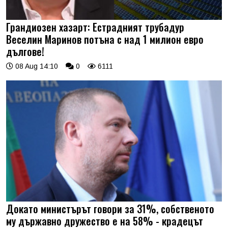
Грандиозен хазарт: Естрадният трубадур
Веселин Маринов потъна с над 1 милион евро
дългове!
08 Aug 14:10
0
6111
Докато министърът говори за 31%, собственото
му държавно дружество е на 58% - крадецът