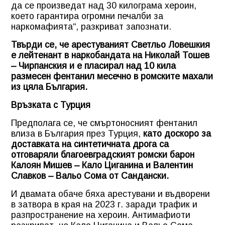
да се произведат над 30 килограма хероин,
което гарантира огромни печалби за
наркомафията“, разкриват запознати.
Твърди се, че арестуваният Светльо Ловешкия
е лейтенант в наркобандата на Николай Тошев
– Чирпанския и е пласирал над 10 кила
размесен фентанил месечно в ромските махали
из цяла България.
Връзката с Турция
Предполага се, че смъртоносният фентанил
влиза в България през Турция,
като доскоро за
доставката на синтетичната дрога са
отговаряли благоевградският ромски барон
Калоян Мишев – Кало Циганина и Валентин
Славков – Вальо Сома от Сандански.
И двамата обаче бяха арестувани и въдворени
в затвора в края на 2023 г. заради трафик и
разпространение на хероин. Антимафиоти