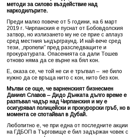
методи за силово въздействие над
наркодилърите.
Преди малко повече от 5 години, на 6 март
2019 г. Чирпанския е пуснат от Бобовдолския
затвор, но излизането му не се прие с аплауз
сред местния ъндърграунд. И най-вече сред
тези, „пропели” пред разследващите и
прокуратурата. Опасенията са дали Тошев
отново няма да се върне на бял кон.
Е, оказа се, че той не си е тръгвал – не било
нужно да се връща нито с кон, нито без кон.
Мълви се още, че варненският бизнесмен
Даниел Славов – Дидо Дънката дълго време е
разпъвал чадър над Чирпанския и му е
осигурявал полицейски и прокурорски гръб, но в
момента се спотайвал в Дубай.
Любопитно е, че при една от последните акции
на ГДБОП в Търговище е бил задържан човек с