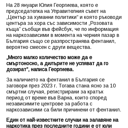
На 28 януари Юлия Георгиева, която е
председателка на Управителния съвет на
„Център за хуманни политики“ и която ръководи
центъра за хора със зависимости „Розовата
къща” съобщи във фейсбук, че по информация
на наркозависими в момента на черния пазар в
България също се разпространява фентанил,
вероятно смесен с други вещества.
„Много малко количество може да е
смъртоносно, а дилърите не успяват да го
дозират“, написа Георгиева.
За наличието на фентанил в България се
заговори през 2023 г. Тогава стана ясно за 10
смъртни случая, регистрирани за кратък
период от време във Варна, които според
независимите центрове за работа с
наркозависими са били причинени от фентанил.
Един от най-известните случаи на залавяне на
наркотика през последните години е от юли