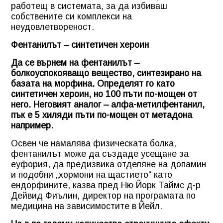
работещ в системата, за да избиваш
собствените си комплекси на
неудовлетвореност.
Фентанилът – синтетичен хероин
Да се върнем на фентанилът –
болкоуспокояващо вещество, синтезирано на
базата на морфина. Определят го като
синтетичен хероин, но 100 пъти по-мощен от
него. Неговият аналог – алфа-метилфентанил,
пък е 5 хиляди пъти по-мощен от метадона
например.
Освен че намалява физическата болка,
фентанилът може да създаде усещане за
еуфория, да предизвика отделяне на допамин
и подобни „хормони на щастието“ като
ендорфините, казва пред Ню Йорк Таймс д-р
Дейвид Фиълин, директор на програмата по
медицина на зависимостите в Йейл.