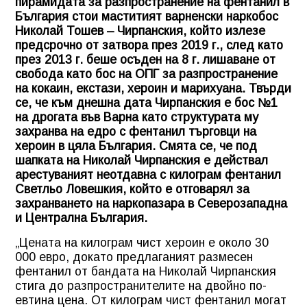
пирамидата за разпространение на фентанил в
България стои маститият варненски наркобос
Николай Тошев – Чирпанския, който излезе
предсрочно от затвора през 2019 г., след като
през 2013 г. беше осъден на 8 г. лишаване от
свобода като бос на ОПГ за разпространение
на кокаин, екстази, хероин и марихуана. Твърди
се, че към днешна дата Чирпанския е бос №1
на дрогата във Варна като структурата му
захранва на едро с фентанил търговци на
хероин в цяла България. Смята се, че под
шапката на Николай Чирпанския е действал
арестуваният неотдавна с килограм фентанил
Светльо Ловешкия, който е отговарял за
захранването на наркопазара в Северозападна
и Централна България.
„Цената на килограм чист хероин е около 30
000 евро, докато предлаганият размесен
фентанил от бандата на Николай Чирпанския
стига до разпространителите на двойно по-
евтина цена. От килограм чист фентанил могат