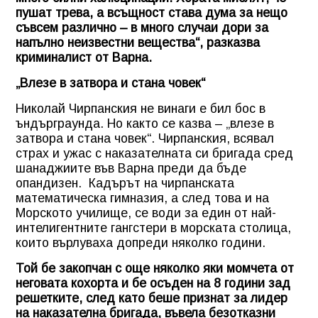
пушат трева, а всъщност става дума за нещо
съвсем различно – в много случаи дори за
напълно неизвестни вещества“, разказва
криминалист от Варна.
„Влезе в затвора и стана човек“
Николай Чирпанския не винаги е бил бос в
ъндърграунда. Но както се казва – „влезе в
затвора и стана човек“. Чирпанския, всявал
страх и ужас с наказателната си бригада сред
шанаджиите във Варна преди да бъде
опандизен. Кадърът на чирпанската
математическа гимназия, а след това и на
Морското училище, се води за един от най-
интелигентните гангстери в морската столица,
които върлуваха допреди няколко години.
Той бе закопчан с още няколко яки момчета от
неговата кохорта и бе осъден на 8 години зад
решетките, след като беше признат за лидер
на наказателна бригада, въвела безотказни