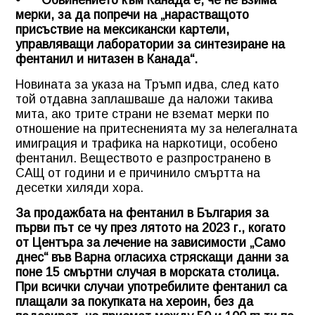
• Обвинението към Канада е, че не взима
мерки, за да попречи на „нарастващото
присъствие на мексикански картели,
управляващи лаборатории за синтезиране на
фентанил и нитазен в Канада“.
Новината за указа на Тръмп идва, след като
той отдавна заплашваше да наложи такива
мита, ако трите страни не вземат мерки по
отношение на притесненията му за нелегалната
имиграция и трафика на наркотици, особено
фентанил. Веществото е разпространено в
САЩ от години и е причинило смъртта на
десетки хиляди хора.
За продажбата на фентанил в България за
първи път се чу през лятото на 2023 г., когато
от Центъра за лечение на зависимости „Само
днес“ във Варна огласиха стряскащи данни за
поне 15 смъртни случая в морската столица.
При всички случаи употребилите фентанил са
плащали за покупката на хероин, без да