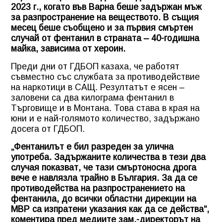
2023 г., когато във Варна беше задържан мъж
за разпространение на веществото. В същия
месец беше съобщено и за първия смъртен
случай от фентанил в страната – 40-годишна
майка, зависима от хероин.
Преди дни от ГДБОП казаха, че работят
съвместно със службата за противодействие
на наркотици в САЩ. Резултатът е ясен –
заловени са два килограма фентанил в
Търговище и в Монтана. Това става в края на
юни и е най-голямото количество, задържано
досега от ГДБОП.
„Фентанилът е бил разреден за улична
употреба. Задържаните количества в тези два
случая показват, че тази смъртоносна дрога
вече е навлязла трайно в България. За да се
противодейства на разпространението на
фентанила, до всички областни дирекции на
МВР са изпратени указания как да се действа“,
коментира пред медиите зам.-директорът на