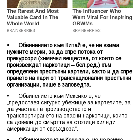
• Обвинението към Китай е, че не взима
нужните мерки, за да спре потока от
прекурсори (химични вещества, от които се
произвеждат наркотици – бел.ред.) към
определени престъпни картели, както и да спре
прането на пари от транснационални престъпни
организации, пише в заповедта.
• Обвинението към Мексико е, че
„предоставя сигурно убежище за картелите, за
да участват в производството и
транспортирането на опасни наркотици, които
са довели до смъртта на стотици хиляди
американци от свръхдоза“.