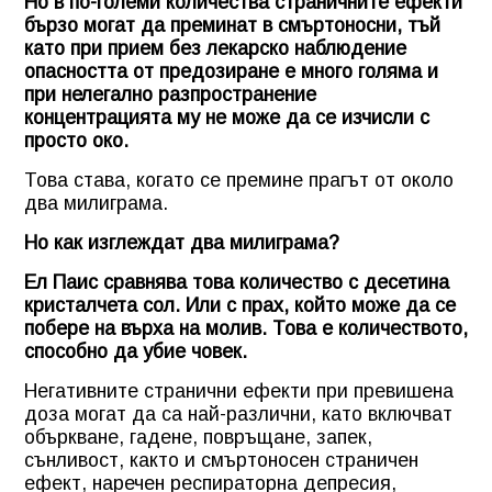
Но в по-големи количества страничните ефекти
бързо могат да преминат в смъртоносни, тъй
като при прием без лекарско наблюдение
опасността от предозиране е много голяма и
при нелегално разпространение
концентрацията му не може да се изчисли с
просто око.
Това става, когато се премине прагът от около
два милиграма.
Но как изглеждат два милиграма?
Ел Паис сравнява това количество с десетина
кристалчета сол. Или с прах, който може да се
побере на върха на молив. Това е количеството,
способно да убие човек.
Негативните странични ефекти при превишена
доза могат да са най-различни, като включват
объркване, гадене, повръщане, запек,
сънливост, както и смъртоносен страничен
ефект, наречен респираторна депресия,