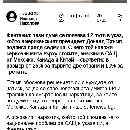
Редактор:
11:11 | 17 Jul
Иванина
25
6720
0
Николова
Фентанил: тази дума се появява 12 пъти в указ,
който американският президент Доналд Тръмп
подписа преди седмица. С него той наложи
сериозни мита върху стоките, внасяни в САЩ
от Мексико, Канада и Китай – съответно в
размер от 25% за първите две страни и 10% за
третата.
Тръмп обоснова решението си с нуждата от
натиск, за да се спре нелегалната имиграция и
трафика на смъртоносни наркотици, за които
по думите му отговорност носят именно
Мексико, Канада и Китай, пише safenews.bg.
А основният наркотик, който той спомена като
национален проблем за САЩ в указа си, е
фентанилът: