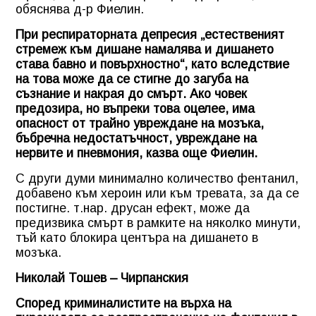
обяснява д-р Фиелин.
При респираторната депресия „естественият
стремеж към дишане намалява и дишането
става бавно и повърхностно“, като вследствие
на това може да се стигне до загуба на
съзнание и накрая до смърт. Ако човек
предозира, но въпреки това оцелее, има
опасност от трайно увреждане на мозъка,
бъбречна недостатъчност, увреждане на
нервите и пневмония, казва още Фиелин.
С други думи минимално количество фентанил,
добавено към хероин или към тревата, за да се
постигне. т.нар. друсан ефект, може да
предизвика смърт в рамките на няколко минути,
тъй като блокира центъра на дишането в
мозъка.
Николай Тошев – Чирпанския
Според криминалистите на върха на