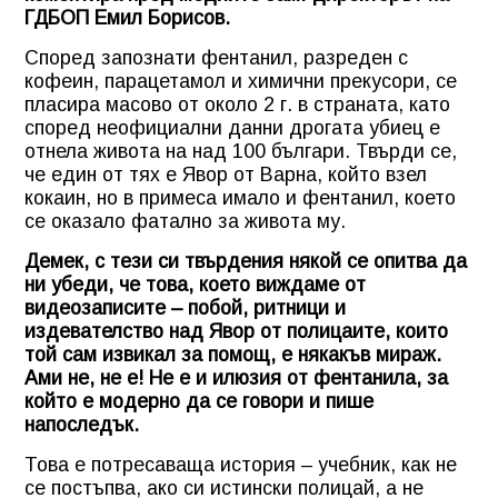
ГДБОП Емил Борисов.
Според запознати фентанил, разреден с
кофеин, парацетамол и химични прекусори, се
пласира масово от около 2 г. в страната, като
според неофициални данни дрогата убиец е
отнела живота на над 100 българи. Твърди се,
че един от тях е Явор от Варна, който взел
кокаин, но в примеса имало и фентанил, което
се оказало фатално за живота му.
Демек, с тези си твърдения някой се опитва да
ни убеди, че това, което виждаме от
видеозаписите – побой, ритници и
издевателство над Явор от полицаите, които
той сам извикал за помощ, е някакъв мираж.
Ами не, не е! Не е и илюзия от фентанила, за
който е модерно да се говори и пише
напоследък.
Това е потресаваща история – учебник, как не
се постъпва, ако си истински полицай, а не