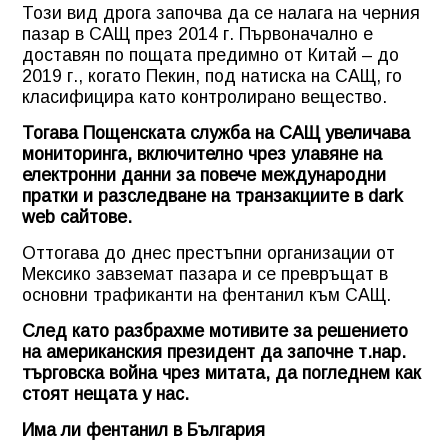
Този вид дрога започва да се налага на черния
пазар в САЩ през 2014 г. Първоначално е
доставян по пощата предимно от Китай – до
2019 г., когато Пекин, под натиска на САЩ, го
класифицира като контролирано вещество.
Тогава Пощенската служба на САЩ увеличава
мониторинга, включително чрез улавяне на
електронни данни за повече международни
пратки и разследване на транзакциите в dark
web сайтове.
Оттогава до днес престъпни организации от
Мексико завземат пазара и се превръщат в
основни трафиканти на фентанил към САЩ.
След като разбрахме мотивите за решението
на американския президент да започне т.нар.
търговска война чрез митата, да погледнем как
стоят нещата у нас.
Има ли фентанил в България