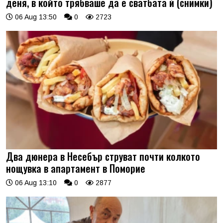
деня, в който трябваше да е сватбата ѝ (снимки)
06 Aug 13:50
0
2723
Два дюнера в Несебър струват почти колкото
нощувка в апартамент в Поморие
06 Aug 13:10
0
2877