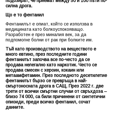
подозират, че приемат между 50 и 100 пъти по-
силна дрога.
Що е то фентанил
Фентанилът е опиат, който се използва в
медицината като болкоуспокояващо.
Разработен е през миналия век, за да
подпомогне болни от рак при болките им.
Тъй като производството на веществото е
много евтино, през последните години
фентанилът започва все по-често да се
продава нелегално като наркотик. Често се
продава смесен с хероин, кокаин или
метаамфетамин. През последното десетилетие
фентанилът бързо се превръща в най-
смъртоносната дрога в САЩ. През 2022 г. две
трети от всички смъртни случаи от свръхдоза –
близо 74 000, са били причинени от синтетични
опиоиди, преди всичко фентанил, сочат
данните.