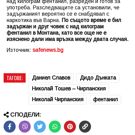
над килограм фентанил, разреден и готов за
употреба. Разследващите са установили, че
задържаният вероятно се е снабдявал с
наркотика във Варна.
По същото време е бил
задържан и друг човек с над килограм
фентанил в Монтана, като все още не е
изяснено дали има връзка между двата случая.
Източник:
safenews.bg
ТАГОВЕ:
Даниел Славов
Дидо Дънката
Николай Тошев – Чирпанския
Николай Чирпанския
фентанил
СПОДЕЛИ: