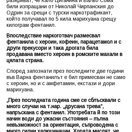
разкриват, че Кало Циганина и Вальо Сома
били изпращани от Николай Чирпанския до
Одрин за срещи с турски наркотрафикант,
който получавал по 5 кила марихуана срещу
килограм фентанил.
Впоследствие наркоготвач размесвал
фентанила с хероин, кофеин, парацетамол и с
други прекусори и така дрогата била
продавана вместо хероин в ромските махали в
цялата страна.
Според запознати през последните две години
във Варна фентанилът е бил примесван не само
с хероин, но и с амфетамин, екстази и дори
марихуана.
„През последната година сме се сблъсквали с
много случаи на т.нар. „друсана трева“,
напръскана с фентанил. Употребата й по този
начин води до ужасни състояния – пълна
невъзможност за ориентация, съпроводена с
много силни халюцинации. Хората мислят, че