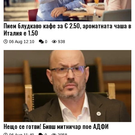
Пием блудкаво кафе за € 2.50, ароматната чаша в
Италия е 1.50
06 Aug 12:10
0
938
Нещо се готви! Бивш митничар пое АДФИ
06 Aug 11:40
0
2058