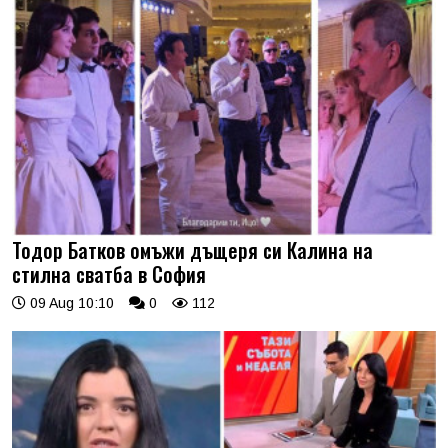
Тодор Батков омъжи дъщеря си Калина на
стилна сватба в София
09 Aug 10:10
0
112