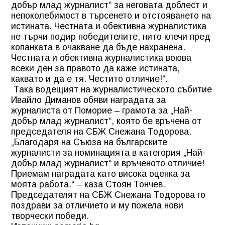
добър млад журналист“ за неговата доблест и
непоколебимост в търсенето и отстояването на
истината. Честната и обективна журналистика
не търчи подир победителите, нито клечи пред
копанката в очакване да бъде нахранена.
Честната и обективна журналистика воюва
всеки ден за правото да каже истината,
каквато и да е тя. Честито отличие!“.
Така водещият на журналистическото събитие
Ивайло Диманов обяви наградата за
журналиста от Поморие – грамота за „Най-
добър млад журналист“, която бе връчена от
председателя на СБЖ Снежана Тодорова.
„Благодаря на Съюза на българските
журналисти за номинацията в категория „Най-
добър млад журналист“ и връченото отличие!
Приемам наградата като висока оценка за
моята работа.“ – каза Стоян Тончев.
Председателят на СБЖ Снежана Тодорова го
поздрави за отличието и му пожела нови
творчески победи.