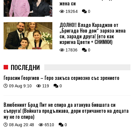
жена си
19264
0
ДОЛНО!! Владо Караджов от
„Бригада Нов дом“ заряза жена
си, заради друга! (ето как
изригна Цвети + СНИМКИ)
17836
0
ПОСЛЕДНИ
Герасим Георгиев – Геро закъса сериозно със зрението
09 Aug 9:10
119
0
Влюбеният Брад Пит не спира да атакува бившата си
съпруга! (Войната продължава, дори отричането на децата
му не го спира)
08 Aug 20:48
6510
0