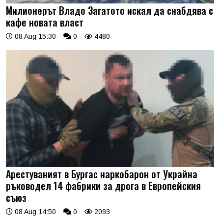
Милионерът Владо Загатото искал да снабдява с
кафе новата власт
08 Aug 15:30
0
4480
Арестуваният в Бургас наркобарон от Украйна
ръководел 14 фабрики за дрога в Европейския
съюз
08 Aug 14:50
0
2093