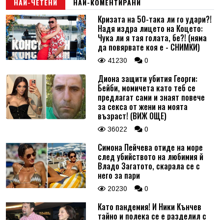
НАЙ-ЧЕТЕНИ
НАЙ-КОМЕНТИРАНИ
Кризата на 50-така ли го удари?!
Надя издра лицето на Коцето:
Чука ли я тая голата, бе?! (няма
да повярвате коя е - СНИМКИ)
41230
0
Диона защити убития Георги:
Бейби, момичета като теб се
предлагат сами и знаят повече
за секса от жени на моята
възраст! (ВИЖ ОЩЕ)
36022
0
Симона Пейчева отиде на море
след убийството на любимия й
Владо Загатото, скарала се с
него за пари
20230
0
Като пандемия! И Ники Кънчев
тайно и полека се е разделил с