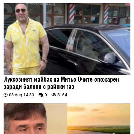
Луксозният майбах на Митьо Очите опожарен
заради балони с райски газ
08 Aug 14:30
0
3164