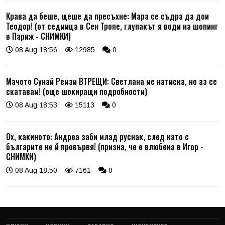
Крава да беше, щеше да пресъхне: Мара се съдра да дои
Теодор! (от седмица в Сен Тропе, глупакът я води на шопинг
в Париж - СНИМКИ)
08 Aug 18:56
12985
0
Мачото Сунай Ремзи ВТРЕЩИ: Светлана ме натиска, но аз се
скатавам! (още шокиращи подробности)
08 Aug 18:53
15113
0
Ох, какиното: Андреа заби млад руснак, след като с
българите не й провървя! (призна, че е влюбена в Игор -
СНИМКИ)
08 Aug 18:50
7161
0