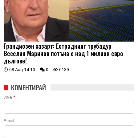
Грандиозен хазарт: Естрадният трубадур
Веселин Маринов потъна с над 1 милион евро
дългове!
08 Aug 14:10
0
6139
КОМЕНТИРАЙ
Име
*
Email