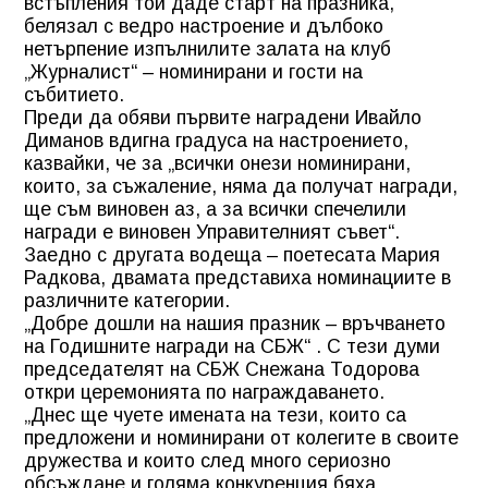
встъпления той даде старт на празника,
белязал с ведро настроение и дълбоко
нетърпение изпълнилите залата на клуб
„Журналист“ – номинирани и гости на
събитието.
Преди да обяви първите наградени Ивайло
Диманов вдигна градуса на настроението,
казвайки, че за „всички онези номинирани,
които, за съжаление, няма да получат награди,
ще съм виновен аз, а за всички спечелили
награди е виновен Управителният съвет“.
Заедно с другата водеща – поетесата Мария
Радкова, двамата представиха номинациите в
различните категории.
„Добре дошли на нашия празник – връчването
на Годишните награди на СБЖ“ . С тези думи
председателят на СБЖ Снежана Тодорова
откри церемонията по награждаването.
„Днес ще чуете имената на тези, които са
предложени и номинирани от колегите в своите
дружества и които след много сериозно
обсъждане и голяма конкуренция бяха