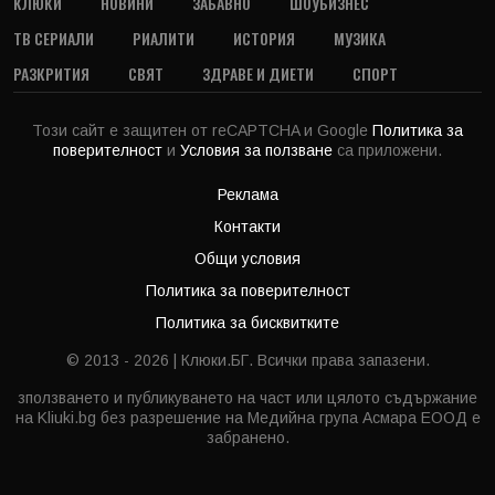
КЛЮКИ
НОВИНИ
ЗАБАВНО
ШОУБИЗНЕС
ТВ СЕРИАЛИ
РИАЛИТИ
ИСТОРИЯ
МУЗИКА
РАЗКРИТИЯ
СВЯТ
ЗДРАВЕ И ДИЕТИ
СПОРТ
Този сайт е защитен от reCAPTCHA и Google
Политика за
поверителност
и
Условия за ползване
са приложени.
Реклама
Контакти
Общи условия
Политика за поверителност
Политика за бисквитките
© 2013 - 2026 | Клюки.БГ. Всички права запазени.
зползването и публикуването на част или цялото съдържание
на Kliuki.bg без разрешение на Медийна група Асмара ЕООД е
забранено.