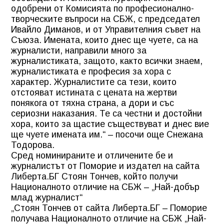
одобрени от Комисията по професионално-
творческите въпроси на СБЖ, с председател
Ивайло Диманов, и от Управителния съвет на
Съюза. Имената, които днес ще чуете, са на
журналисти, направили много за
журналистиката, защото, както всички знаем,
журналистиката е професия за хора с
характер. Журналистите са тези, които
отстояват истината с цената на жертви
понякога от тяхна страна, а дори и със
сериозни наказания. Те са честни и достойни
хора, които за щастие съществуват и днес вие
ще чуете имената им.“ – посочи още Снежана
Тодорова.
Сред номинираните и отличените бе и
журналистът от Поморие и издател на сайта
Либерта.БГ Стоян Тончев, който получи
Националното отличие на СБЖ – „Най-добър
млад журналист“
„Стоян Тончев от сайта Либерта.БГ – Поморие
получава Националното отличие на СБЖ „Най-