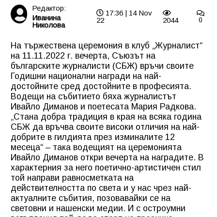
Редактор:
17:36 | 14 Nov
Иванина
22
2044
0
Николова
На тържествена церемония в клуб „Журналист“
на 11.11.2022 г. вечерта, Съюзът на
българските журналисти (СБЖ) връчи своите
Годишни национални награди на най-
достойните сред достойните в професията.
Водещи на събитието бяха журналистът
Ивайло Диманов и поетесата Мария Радкова.
„Стана добра традиция в края на всяка година
СБЖ да връчва своите високи отличия на най-
добрите в гилдията през изминалите 12
месеца“ – така водещият на церемонията
Ивайло Диманов откри вечерта на наградите. В
характерния за него поетично-артистичен стил
той направи равносметката на
действителността по света и у нас чрез най-
актуалните събития, позовавайки се на
световни и нашенски медии. И с остроумни