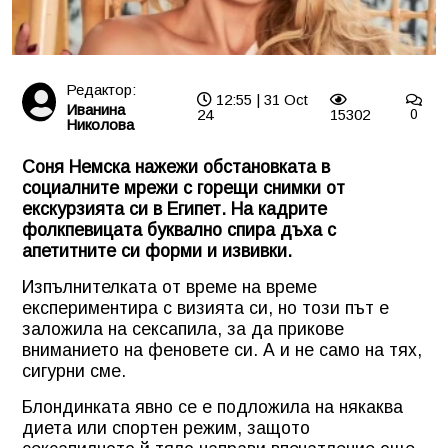
Редактор:
12:55 | 31 Oct
Иванина
24
15302
0
Николова
Соня Немска нажежи обстановката в
социалните мрежи с горещи снимки от
екскурзията си в Египет. На кадрите
фолкпевицата буквално спира дъха с
апетитните си форми и извивки.
Изпълнителката от време на време
експериментира с визията си, но този път е
заложила на сексапила, за да прикове
вниманието на феновете си. А и не само на тях,
сигурни сме.
Блондинката явно се е подложила на някаква
диета или спортен режим, защото