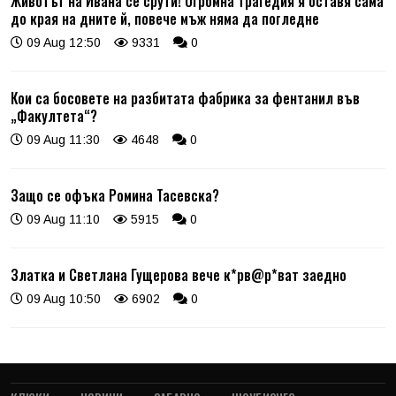
Животът на Ивана се срути! Огромна трагедия я оставя сама
до края на дните й, повече мъж няма да погледне
09 Aug 12:50
9331
0
Кои са босовете на разбитата фабрика за фентанил във
„Факултета“?
09 Aug 11:30
4648
0
Защо се офъка Ромина Тасевска?
09 Aug 11:10
5915
0
Златка и Светлана Гущерова вече к*рв@р*ват заедно
09 Aug 10:50
6902
0