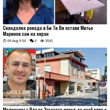
Скандална рокада в Би Ти Ви оставя Митьо
Маринов сам на екран
09 Aug 9:50
0
3591
Милионерът Владо Загатото искал да снабдява с