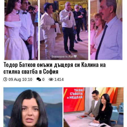
Тодор Батков омъжи дъщеря си Калина на
стилна сватба в София
09 Aug 10:10
0
1414