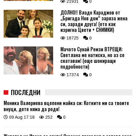
21931
0
ДОЛНО!! Владо Караджов от
„Бригада Нов дом“ заряза жена
си, заради друга! (ето как
изригна Цвети + СНИМКИ)
18725
0
Мачото Сунай Ремзи ВТРЕЩИ:
Светлана ме натиска, но аз се
скатавам! (още шокиращи
подробности)
17374
0
ПОСЛЕДНИ
Моника Валериева вцепени майка си: Котките ми са твоите
внуци, дете няма да родя!
09 Aug 17:18
252
0