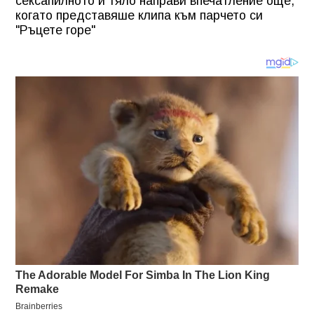
сексапилното й тяло направи впечатление още,
когато представяше клипа към парчето си
"Ръцете горе"