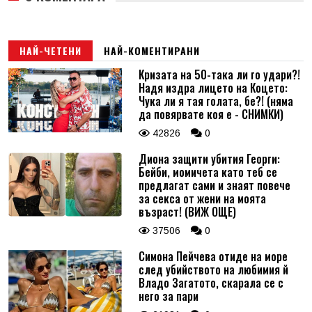
НАЙ-ЧЕТЕНИ
НАЙ-КОМЕНТИРАНИ
Кризата на 50-така ли го удари?!
Надя издра лицето на Коцето:
Чука ли я тая голата, бе?! (няма
да повярвате коя е - СНИМКИ)
42826
0
Диона защити убития Георги:
Бейби, момичета като теб се
предлагат сами и знаят повече
за секса от жени на моята
възраст! (ВИЖ ОЩЕ)
37506
0
Симона Пейчева отиде на море
след убийството на любимия й
Владо Загатото, скарала се с
него за пари