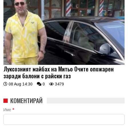
Луксозният майбах на Митьо Очите опожарен
заради балони с райски газ
08 Aug 14:30
0
3479
КОМЕНТИРАЙ
Име
*