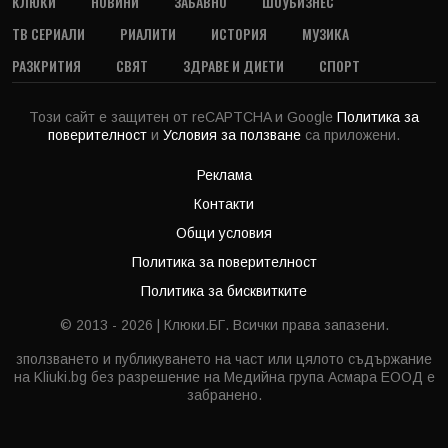
КЛЮКИ
НОВИНИ
ЗАБАВНО
ШОУБИЗНЕС
ТВ СЕРИАЛИ
РИАЛИТИ
ИСТОРИЯ
МУЗИКА
РАЗКРИТИЯ
СВЯТ
ЗДРАВЕ И ДИЕТИ
СПОРТ
Този сайт е защитен от reCAPTCHA и Google
Политика за
поверителност
и
Условия за ползване
са приложени.
Реклама
Контакти
Общи условия
Политика за поверителност
Политика за бисквитките
© 2013 - 2026 | Клюки.БГ. Всички права запазени.
зползването и публикуването на част или цялото съдържание
на Kliuki.bg без разрешение на Медийна група Асмара ЕООД е
забранено.