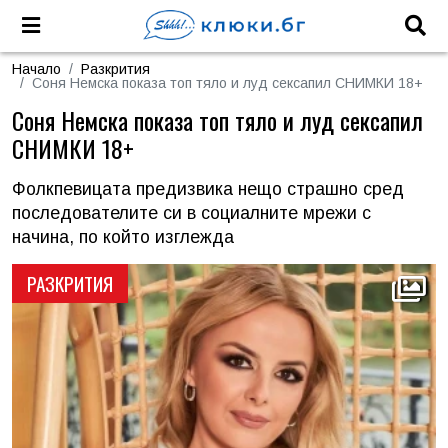
Начало
Разкрития
Соня Немска показа топ тяло и луд сексапил СНИМКИ 18+
Соня Немска показа топ тяло и луд сексапил
СНИМКИ 18+
Фолкпевицата предизвика нещо страшно сред
последователите си в социалните мрежи с
начина, по който изглежда
РАЗКРИТИЯ