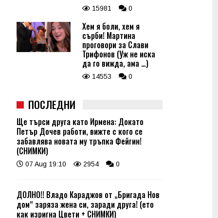
15981
0
Хем я боли, хем я
сърби! Мартина
проговори за Слави
Трифонов (Уж не иска
да го вижда, ама …)
14553
0
ПОСЛЕДНИ
Ще търси друга като Ирмена: Докато
Петър Дочев работи, вижте с кого се
забавлява новата му тръпка Фейгин!
(СНИМКИ)
07 Aug 19:10
2954
0
ДОЛНО!! Владо Караджов от „Бригада Нов
дом“ заряза жена си, заради друга! (ето
как изригна Цвети + СНИМКИ)