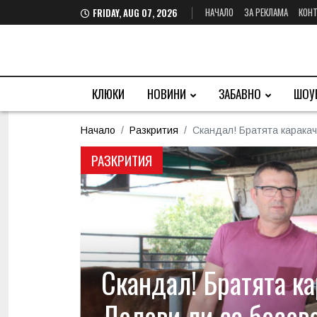
НАЧАЛО
ЗА РЕКЛАМА
КОНТ
FRIDAY, AUG 07, 2026
КЛЮКИ
НОВИНИ
ЗАБАВНО
ШОУ
Начало
Разкрития
Скандал! Братята каракач
РАЗКРИТИЯ
Скандал! Братята ка
Лолови ли са босов