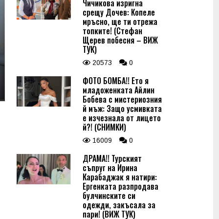
Чичикова изригна
срещу Дочев: Копеле
мръсно, ще ти отрежа
топките! (Стефан
Щерев побесня – ВИЖ
ТУК)
20573
0
ФОТО БОМБА!! Ето я
младоженката Айлин
Бобева с мистериозния
й мъж: Защо усмивката
е изчезнала от лицето
й?! (СНИМКИ)
16009
0
ДРАМА!! Турският
съпруг на Ирина
Карабаджак я натири:
Ергенката разпродава
булчинските си
одежди, закъсала за
пари! (ВИЖ ТУК)