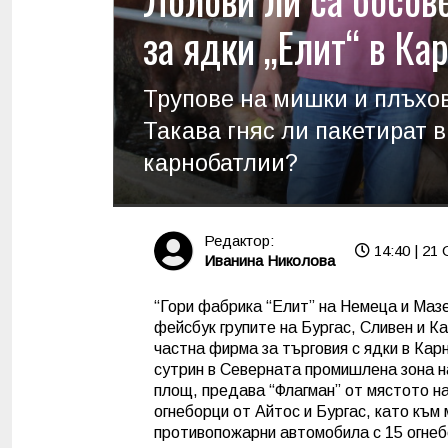
за ядки „Елит“ в Ка
Трупове на мишки и плъхов
Такава гняс ли пакетират в
карнобатлии?
Редактор:
14:40 | 21 
Иванина Николова
“Гори фабрика “Елит” на Немеца и Мазе
фейсбук групите на Бургас, Сливен и 
частна фирма за търговия с ядки в Кар
сутрин в Северната промишлена зона н
площ, предава “Флагман” от мястото н
огнеборци от Айтос и Бургас, като към 
противопожарни автомобила с 15 огнеб