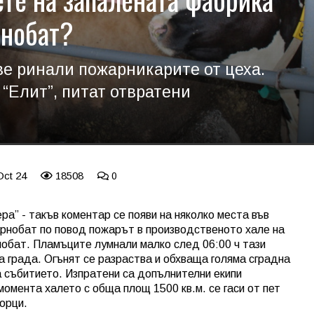
рнобат?
е ринали пожарникарите от цеха.
 “Елит”, питат отвратени
Oct 24
18508
0
ра” - такъв коментар се появи на няколко места във
Карнобат по повод пожарът в производственото хале на
нобат. Пламъците лумнали малко след 06:00 ч тази
а града. Огънят се разраства и обхваща голяма сградна
а събитието. Изпратени са допълнителни екипи
момента халето с обща площ 1500 кв.м. се гаси от пет
орци.