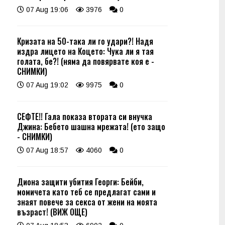
07 Aug 19:06
3976
0
Кризата на 50-така ли го удари?! Надя
издра лицето на Коцето: Чука ли я тая
голата, бе?! (няма да повярвате коя е -
СНИМКИ)
07 Aug 19:02
9975
0
СЕФТЕ!! Гала показа втората си внучка
Джина: Бебето шашна мрежата! (ето защо
- СНИМКИ)
07 Aug 18:57
4060
0
Диона защити убития Георги: Бейби,
момичета като теб се предлагат сами и
знаят повече за секса от жени на моята
възраст! (ВИЖ ОЩЕ)