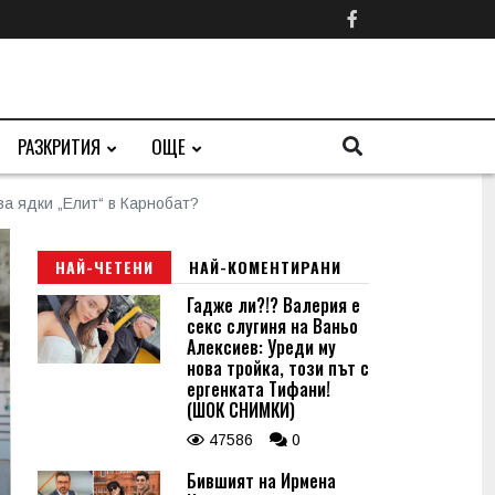
РАЗКРИТИЯ
ОЩЕ
за ядки „Елит“ в Карнобат?
НАЙ-ЧЕТЕНИ
НАЙ-КОМЕНТИРАНИ
Гадже ли?!? Валерия е
секс слугиня на Ваньо
Алексиев: Уреди му
нова тройка, този път с
ергенката Тифани!
(ШОК СНИМКИ)
47586
0
Бившият на Ирмена