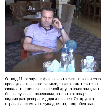
От над 11-те звукови файла, които екипът ни щателно
прослуша става ясно, че мъж, за кого подателите на
сигнала твърдят, че е не някой друг, а пристанищният
бос, получава позвънявания, на които отговаря
видимо разтреперан и дори изплашен. От другата
страна на линията се чува дрезгав, задгробен глас,