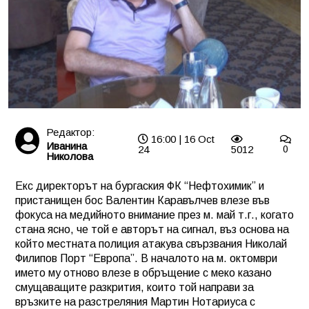
Редактор:
16:00 | 16 Oct
Иванина
24
5012
0
Николова
Екс директорът на бургаския ФК “Нефтохимик” и
пристанищен бос Валентин Каравълчев влезе във
фокуса на медийното внимание през м. май т.г., когато
стана ясно, че той е авторът на сигнал, въз основа на
който местната полиция атакува свързвания Николай
Филипов Порт “Европа”. В началото на м. октомври
името му отново влезе в обръщение с меко казано
смущаващите разкрития, които той направи за
връзките на разстреляния Мартин Нотариуса с