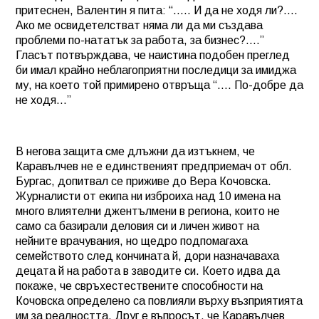
притеснен, Валентин я пита: “….. И да не ходя ли?….
Ако ме освидетелстват няма ли да ми създава
проблеми по-нататък за работа, за бизнес?….”
Гласът потвърждава, че наистина подобен преглед
би имал крайно неблагоприятни последици за имиджа
му, на което той примирено отвръща “…. По-добре да
не ходя…”
В негова защита сме длъжни да изтъкнем, че
Каравълчев не е единственият предприемач от обл.
Бургас, допитвал се приживе до Вера Кочовска.
Журналисти от екипа ни изброиха над 10 имена на
много влиятелни джентълмени в региона, които не
само са базирали деловия си и личен живот на
нейните врачувания, но щедро подпомагаха
семейството след кончината й, дори назначаваха
децата й на работа в заводите си. Което идва да
покаже, че свръхестествените способности на
Кочовска определено са повлияли върху възприятията
им за реалността. Друг е въпросът, че Каравълчев