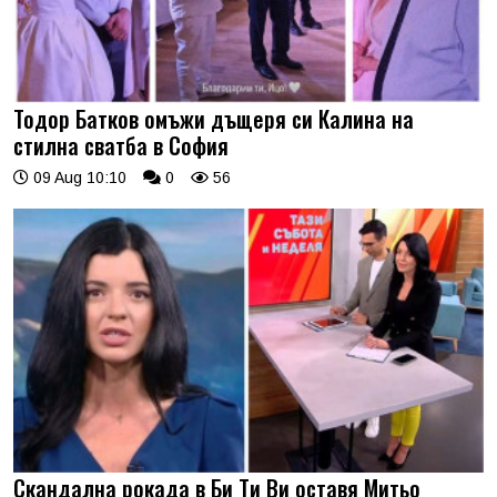
Тодор Батков омъжи дъщеря си Калина на
стилна сватба в София
09 Aug 10:10
0
56
Скандална рокада в Би Ти Ви оставя Митьо