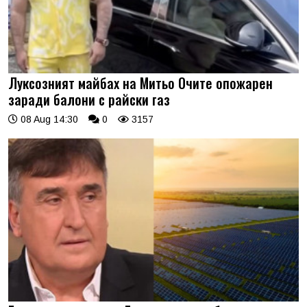
Луксозният майбах на Митьо Очите опожарен
заради балони с райски газ
08 Aug 14:30
0
3157