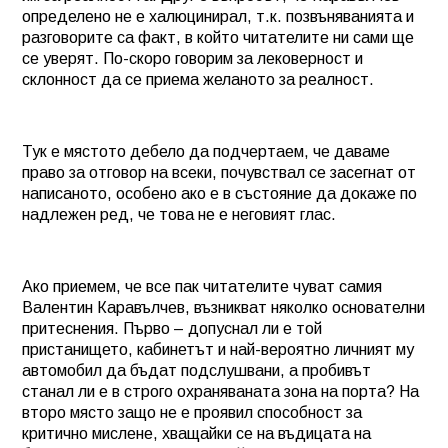
определено не е халюцинирал, т.к. позвъняванията и
разговорите са факт, в който читателите ни сами ще
се уверят. По-скоро говорим за лековерност и
склонност да се приема желаното за реалност.
Тук е мястото дебело да подчертаем, че даваме
право за отговор на всеки, почувствал се засегнат от
написаното, особено ако е в състояние да докаже по
надлежен ред, че това не е неговият глас.
Ако приемем, че все пак читателите чуват самия
Валентин Каравълчев, възникват няколко основателни
притеснения. Първо – допуснал ли е той
пристанището, кабинетът и най-вероятно личният му
автомобил да бъдат подслушвани, а пробивът
станал ли е в строго охраняваната зона на порта? На
второ място защо не е проявил способност за
критично мислене, хващайки се на въдицата на