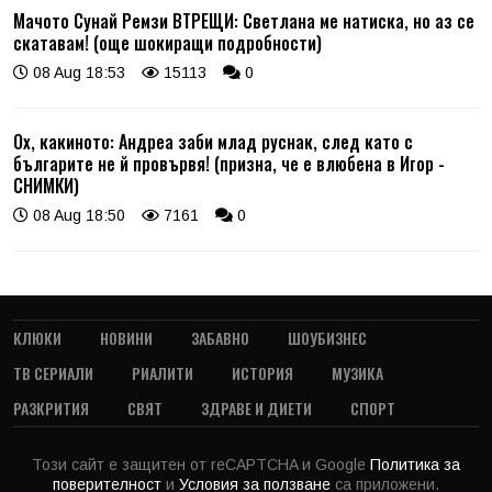
Мачото Сунай Ремзи ВТРЕЩИ: Светлана ме натиска, но аз се
скатавам! (още шокиращи подробности)
08 Aug 18:53
15113
0
Ох, какиното: Андреа заби млад руснак, след като с
българите не й провървя! (призна, че е влюбена в Игор -
СНИМКИ)
08 Aug 18:50
7161
0
КЛЮКИ
НОВИНИ
ЗАБАВНО
ШОУБИЗНЕС
ТВ СЕРИАЛИ
РИАЛИТИ
ИСТОРИЯ
МУЗИКА
РАЗКРИТИЯ
СВЯТ
ЗДРАВЕ И ДИЕТИ
СПОРТ
Този сайт е защитен от reCAPTCHA и Google
Политика за
поверителност
и
Условия за ползване
са приложени.