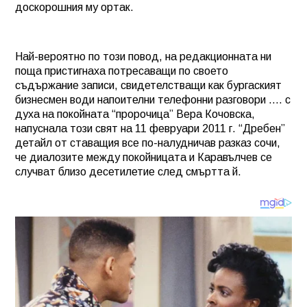
доскорошния му ортак.
Най-вероятно по този повод, на редакционната ни
поща пристигнаха потресаващи по своето
съдържание записи, свидетелстващи как бургаският
бизнесмен води напоителни телефонни разговори …. с
духа на покойната “пророчица” Вера Кочовска,
напуснала този свят на 11 февруари 2011 г. “Дребен”
детайл от ставащия все по-налудничав разказ сочи,
че диалозите между покойницата и Каравълчев се
случват близо десетилетие след смъртта й.