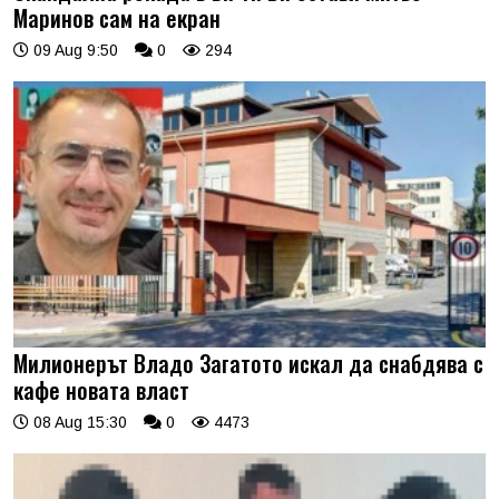
Маринов сам на екран
09 Aug 9:50
0
294
Милионерът Владо Загатото искал да снабдява с
кафе новата власт
08 Aug 15:30
0
4473