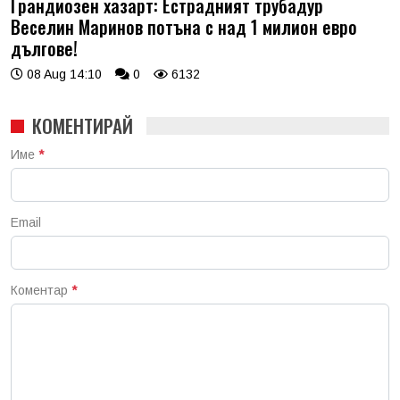
Грандиозен хазарт: Естрадният трубадур
Веселин Маринов потъна с над 1 милион евро
дългове!
08 Aug 14:10
0
6132
КОМЕНТИРАЙ
Име
*
Email
Коментар
*