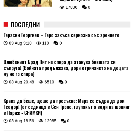
17836
0
ПОСЛЕДНИ
Герасим Георгиев – Геро закъса сериозно със зрението
09 Aug 9:10
119
0
Влюбеният Брад Пит не спира да атакува бившата си
съпруга! (Войната продължава, дори отричането на децата
му не го спира)
08 Aug 20:48
6510
0
Крава да беше, щеше да пресъхне: Мара се съдра да дои
Теодор! (от седмица в Сен Тропе, глупакът я води на шопинг
в Париж - СНИМКИ)
08 Aug 18:56
12985
0