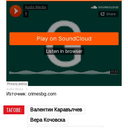
Audio Media
·
1
Източник: crimesbg.com
ТАГОВЕ:
Валентин Каравълчев
Вера Кочовска