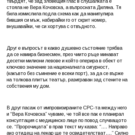
твърдят, че зад зловещия глас в слушалката е
стояла не Вера Кочовска, а въпросната Диляна. Тя
била измислила подла схема как да манипулира
бившия си мъж, набирайки го от скрит номер,
внушавайки, че си хортува с отвъдното.
Друг е въпросът в какво душевно състояние трябва
да се намира бизнесмен, през чиито ръце минават
десетки милиони левове и който оперира в обект от
ключово значение за националната сигурност,
(какъвто без съмнение е всеки порт), за да се върже
на толкова плитък театър, разиграван зад стените на
собствения му дом.
В друг пасаж от импровизираните СРС-та между него
и “Вера Кочовска” чуваме, че той все пак е планирал
консултация с медицинско лице по повод случващото
се. “Пророчицата” в прав текст му казва: “…. Направо
ако отидеш на лекар ще те освидетелстват….” Силно