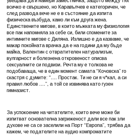
увещава да й намери заместничка, защото между тях
всичко е свършено, но Каравълчев е категоричен, че
след развода вече не е в състояние да изпита
физическа възбуда, камо ли към друга жена.
Единствените мигове, в които мъжката му физиология
все пак напомняла за себе си, били спомените за
интимните мигове с Диляна. Излишно е да казваме, че
макар покойната врачка да е на години да му бъде
майка, Валентин с отвратителен натурализъм,
вулгарност и болезнена откровеност описва
сексуалните си подвизи. Речта му е толкова не
подобаваща, че в един момент самата “Кочовска” го
скастря с думите: “…. Простак. Ти не си я ч*кал, а си
правил любов ….”, а той се извинява като гузен
гимназист.
За успокоение на читателите, които вече може би
изпитват основателна загриженост дали все пак зли
духове не са се заселили на Порт “Европа”, трябва да
кажем, че подателите на аудио компроматите