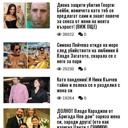
Диона защити убития Георги:
Бейби, момичета като теб се
предлагат сами и знаят повече
за секса от жени на моята
възраст! (ВИЖ ОЩЕ)
36022
0
Симона Пейчева отиде на море
след убийството на любимия й
Владо Загатото, скарала се с
него за пари
20230
0
Като пандемия! И Ники Кънчев
тайно и полека се е разделил с
жена си
19264
0
ДОЛНО!! Владо Караджов от
„Бригада Нов дом“ заряза жена
си, заради друга! (ето как
изригна Цвети + СНИМКИ)