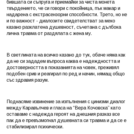
бившата си съпруга и приемайки за чиста монета
твърдението, че си говори с покойница, пък макар и
надарена с екстрасензорни способности. Трето, но не
и по важност - диалозите свидетелстват за меко
казано разклатена душевност, съчетана с дълбока
лична травма от раздялата с жена му.
В светлината на всичко казано до тук, обаче няма как
да не си зададем въпроса каква е надеждността и
достоверността в показанията на човек, преживял
подобен срив и реагирал по ред и начин, нямащ общо
със здравия разум.
Поднасяме извинение за изпълнения с цинизми диалог
между Каравълчев и гласа на “Вера Кочовска” като
оставаме с надежда героят на днешния разказ все
пак да е превъзмогнал душевната си травма и да се е
стабилизирал психически.