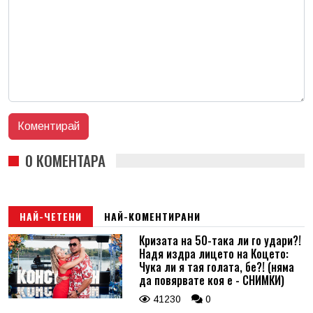
0 КОМЕНТАРА
НАЙ-ЧЕТЕНИ
НАЙ-КОМЕНТИРАНИ
Кризата на 50-така ли го удари?!
Надя издра лицето на Коцето:
Чука ли я тая голата, бе?! (няма
да повярвате коя е - СНИМКИ)
41230
0