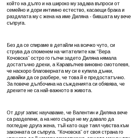
който на дълго и на широко му задава въпроси от
семейно и дори интимно естество, касаещи брака и
раздялата му с жена на име Диляна - бившата му вече
съпруга.
Без да се спираме в детайли на всичко чуто, си
струва да споменем на читателите как “Вера
Кочовска” остро го гълчи задето Диляна нямала
достатъчно дрехи, а Каравълчев виновно смотолевя,
че наскоро благоверната му си е купила дънки,
давайки да се разбере, че това й е предостатъчно.
За повече дълбочина на съжденията си обявява, че
дрехите не са най-важното в живота.
От друг запис научаваме, че Валентин и Диляна вече
са разделени, а на него сърце не му давало да
погледне друга жена, тъй като още таял чувства към
законната си съпруга. “Кочовска” от своя страна го