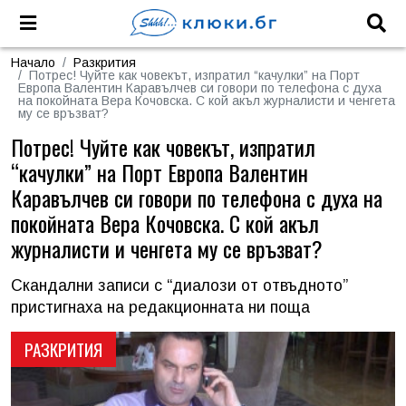
Начало
Разкрития
Потрес! Чуйте как човекът, изпратил “качулки” на Порт
Европа Валентин Каравълчев си говори по телефона с духа
на покойната Вера Кочовска. С кой акъл журналисти и ченгета
му се връзват?
Потрес! Чуйте как човекът, изпратил
“качулки” на Порт Европа Валентин
Каравълчев си говори по телефона с духа на
покойната Вера Кочовска. С кой акъл
журналисти и ченгета му се връзват?
Скандални записи с “диалози от отвъдното”
пристигнаха на редакционната ни поща
РАЗКРИТИЯ