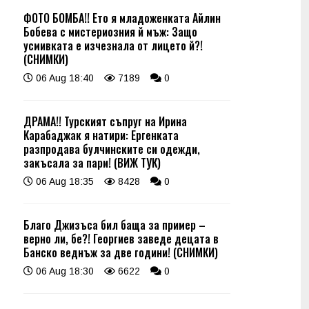
ФОТО БОМБА!! Ето я младоженката Айлин
Бобева с мистериозния й мъж: Защо
усмивката е изчезнала от лицето й?!
(СНИМКИ)
06 Aug 18:40
7189
0
ДРАМА!! Турският съпруг на Ирина
Карабаджак я натири: Ергенката
разпродава булчинските си одежди,
закъсала за пари! (ВИЖ ТУК)
06 Aug 18:35
8428
0
Благо Джизъса бил баща за пример –
верно ли, бе?! Георгиев заведе децата в
Банско веднъж за две години! (СНИМКИ)
06 Aug 18:30
6622
0