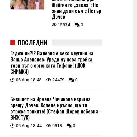
Фейгин го „закла“: Не
знам дали съм с Петър
Дочев
15974
0
ПОСЛЕДНИ
Гадже ли?!? Валерия е секс слугиня на
Ваньо Алексиев: Уреди му нова тройка,
този път с ергенката Тифани! (ШОК
СНИМКИ)
06 Aug 18:48
24479
0
Бившият на Ирмена Чичикова изригна
срещу Дочев: Копеле мръсно, ще ти
отрежа топките! (Стефан Щерев побесня –
ВИЖ ТУК)
06 Aug 18:44
9618
0