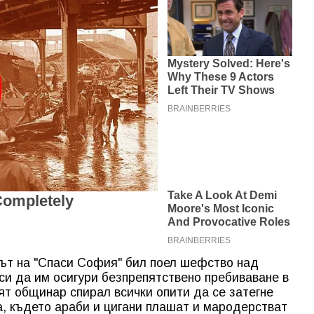
рът на "Спаси София" бил поел шефство над
си да им осигури безпрепятствено пребиваване в
ят общинар спирал всички опити да се затегне
, където араби и цигани плашат и мародерстват