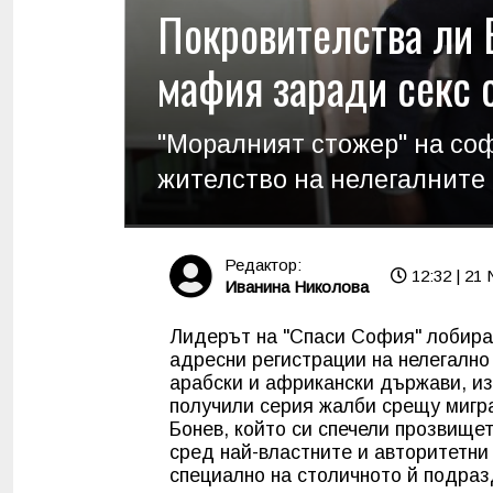
Покровителства ли 
мафия заради секс
"Моралният стожер" на со
жителство на нелегалните
Редактор:
12:32 | 21 
Иванина Николова
Лидерът на "Спаси София" лобира
адресни регистрации на нелегално
арабски и африкански държави, и
получили серия жалби срещу мигра
Бонев, който си спечели прозвищет
сред най-властните и авторитетни
специално на столичното й подра