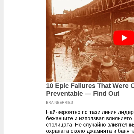
Най-вероятно по тази линия лиде
бежанците и използвал влиянието 
столицата. Не случайно влиятелни
охраната около джамията и банята