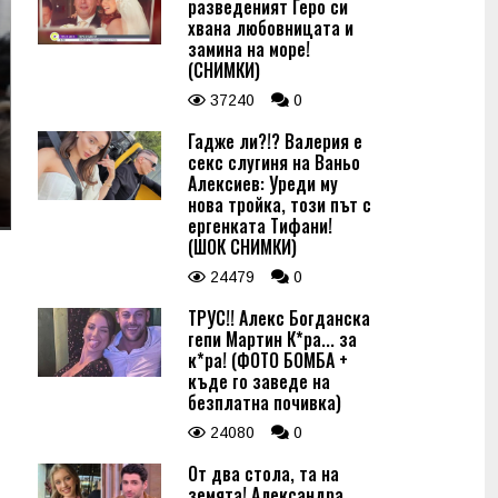
разведеният Геро си
хвана любовницата и
замина на море!
(СНИМКИ)
37240
0
Гадже ли?!? Валерия е
секс слугиня на Ваньо
Алексиев: Уреди му
нова тройка, този път с
ергенката Тифани!
(ШОК СНИМКИ)
24479
0
ТРУС!! Алекс Богданска
гепи Мартин К*ра... за
к*ра! (ФОТО БОМБА +
къде го заведе на
безплатна почивка)
24080
0
От два стола, та на
земята! Александра