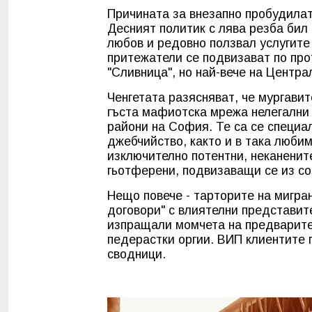
Причината за внезапно пробудилат
Десният политик с лява резба бил
любов и редовно ползвал услугите
притежатели се подвизават по про
"Сливница", но най-вече на Центра
Ченгетата разясняват, че мургавит
гъста мафиотска мрежа нелегални 
райони на София. Те са се специа
джебчийство, както и в така люби
изключително потентни, неканенит
гьотферени, подвизаващи се из с
Нещо повече - тарторите на мигр
договори" с влиятелни представит
изпращали момчета на предварите
педерастки оргии. ВИП клиентите 
сводници.