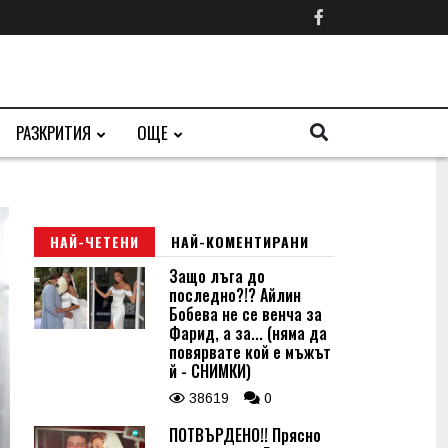
РАЗКРИТИЯ
ОЩЕ
НАЙ-ЧЕТЕНИ
НАЙ-КОМЕНТИРАНИ
Защо лъга до
последно?!? Айлин
Бобева не се венча за
Фарид, а за... (няма да
повярвате кой е мъжът
й - СНИМКИ)
38619
0
ПОТВЪРДЕНО!! Прясно