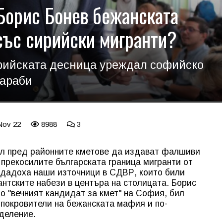
Борис Бонев бежанската
 със сирийски мигранти?
фийската десница уреждал софийско
 араби
Nov 22
8988
3
л пред районните кметове да издават фалшиви
 прекосилите българската граница мигранти от
здадоха наши източници в СДВР, които били
нтските набези в центъра на столицата. Борис
о "вечният кандидат за кмет" на София, бил
 покровители на бежанската мафия и по-
зделение.