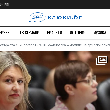
КОНТАКТ
БИЗНЕС
ТВ СЕРИАЛИ
РИАЛИТИ
ИСТОРИЯ
МУЗИКА
стърката с БГ паспорт Саня Божиновска – момиче на сръбски олиг