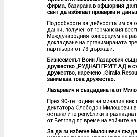
фирма, базирана в офшорния данъч
свят да избягват проверки и данъц
Подробности за дейността им са о
данни, получен от германския вест
Международния консорциум на раз
докладване на организираната пре
партньори от 76 държави.
Бизнесменът Воин Лазаревич също
дружество „РУДНАП ГРУП“ АД е съ
дружество, наречено „Giralia Resour
занимава това дружество.
Лазаревич и създадената от Милош
През 90-те години на миналия век
диктатора Слободан Милошевич во
останалите републики в разпадна
от Белград по време на войните н
За да ги избегне Милошевич създав