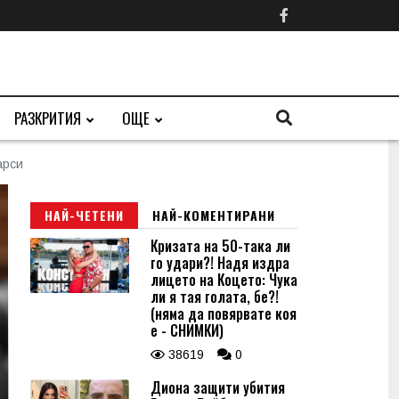
РАЗКРИТИЯ
ОЩЕ
арси
НАЙ-ЧЕТЕНИ
НАЙ-КОМЕНТИРАНИ
Кризата на 50-така ли
го удари?! Надя издра
лицето на Коцето: Чука
ли я тая голата, бе?!
(няма да повярвате коя
е - СНИМКИ)
38619
0
Диона защити убития