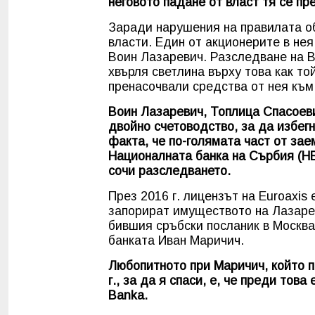
неговото падане от власт тя се пре
Заради нарушения на правилата об
власти. Един от акционерите в нея
Воин Лазаревич. Разследване на B
хвърля светлина върху това как т
пренасочвали средства от нея към
Воин Лазаревич, Топлица Спасоев
двойно счетоводство, за да избегн
факта, че по-голямата част от зае
Националната банка на Сърбия (НБ
сочи разследването.
През 2016 г. лицензът на Euroaxis 
запорират имуществото на Лазаре
бившия сръбски посланик в Москва
банката Иван Маричич.
Любопитното при Маричич, който 
г., за да я спаси, е, че преди тов
Banka.