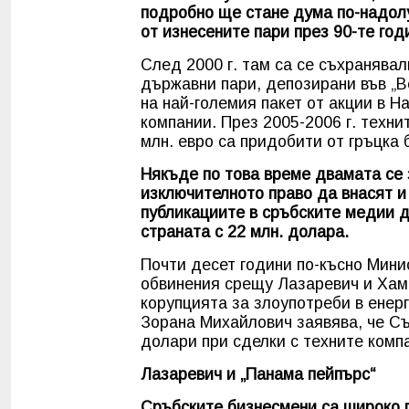
подробно ще стане дума по-надолу 
от изнесените пари през 90-те год
След 2000 г. там са се съхранявал
държавни пари, депозирани във „В
на най-големия пакет от акции в Н
компании. През 2005-2006 г. техни
млн. евро са придобити от гръцка 
Някъде по това време двамата се 
изключителното право да внасят и
публикациите в сръбските медии 
страната с 22 млн. долара.
Почти десет години по-късно Мини
обвинения срещу Лазаревич и Хамо
корупцията за злоупотреби в енер
Зорана Михайлович заявява, че С
долари при сделки с техните комп
Лазаревич и „Панама пейпърс“
Сръбските бизнесмени са широко п