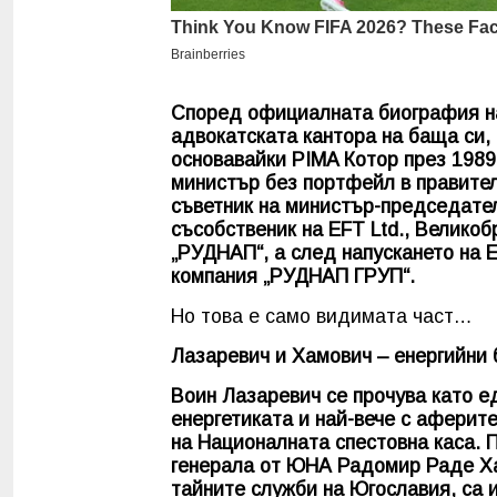
Според официалната биография на
адвокатската кантора на баща си, 
основавайки PIMA Котор през 1989 г
министър без портфейл в правителс
съветник на министър-председател
съсобственик на EFT Ltd., Великоб
„РУДНАП“, а след напускането на E
компания „РУДНАП ГРУП“.
Но това е само видимата част…
Лазаревич и Хамович – енергийни 
Воин Лазаревич се прочува като е
енергетиката и най-вече с аферите
на Националната спестовна каса. П
генерала от ЮНА Радомир Раде Хам
тайните служби на Югославия, са и