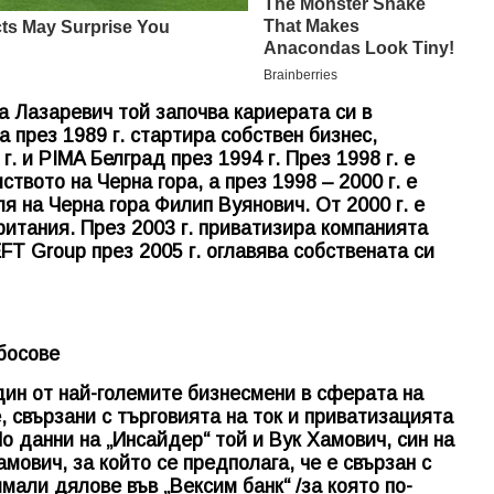
 Лазаревич той започва кариерата си в
а през 1989 г. стартира собствен бизнес,
. и PIMA Белград през 1994 г. През 1998 г. е
твото на Черна гора, а през 1998 – 2000 г. е
я на Черна гора Филип Вуянович. От 2000 г. е
ритания. През 2003 г. приватизира компанията
FT Group през 2005 г. оглавява собствената си
босове
дин от най-големите бизнесмени в сферата на
, свързани с търговията на ток и приватизацията
о данни на „Инсайдер“ той и Вук Хамович, син на
ович, за който се предполага, че е свързан с
мали дялове във „Вексим банк“ /за която по-