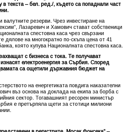
в текста – бел. ред./, където са попаднали част
ини.
и валутните резерви. Чрез инвестиране на
ексим“, Лазаревич и Хамович стават собственици
ационалната спестовна каса чрез свързани
те дялове на многократно по-скъпа цена от 41
банка, която купува Националната спестовна каса.
захващат с бизнеса с тока. Те получават
 изнасят електроенергия за Сърбия. Според
двамата са ощетили държавния бюджет на
стерството на енергетиката повдига наказателни
вич въз основа на доклада на екипа за борба с
гийния сектор. Тогавашният ресорен министър
ърбия е претърпяла щети за стотици милиони
ании.
редставени в регистрите „Мосак Фонсека“ –