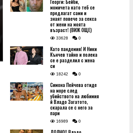
Георги: Бейби,
момичета като теб се
предлагат сами и
знаят повече за секса
от жени на моята
възраст! (ВИЖ ОЩЕ)
33628
0
Като пандемия! И Ники
Кънчев тайно и полека
се е разделил с жена
си
18242
0
Симона Пейчева отиде
на море след
убийството на любимия
й Владо Загатото,
скарала се с него за
пари
16989
0
ДОЛНО!! Владо