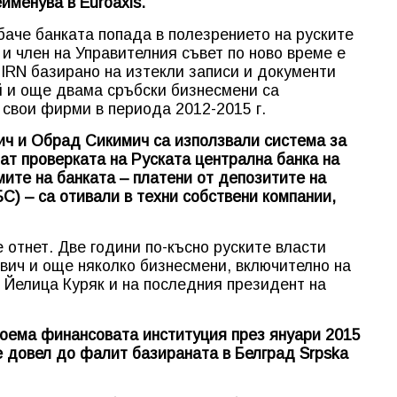
именува в Euroaxis.
аче банката попада в полезрението на руските
 и член на Управителния съвет по ново време е
IRN базирано на изтекли записи и документи
ой и още двама сръбски бизнесмени са
 свои фирми в периода 2012-2015 г.
ич и Обрад Сикимич са използвали система за
ат проверката на Руската централна банка на
мите на банката – платени от депозитите на
С) – са отивали в техни собствени компании,
е отнет. Две години по-късно руските власти
вич и още няколко бизнесмени, включително на
 Йелица Куряк и на последния президент на
поема финансовата институция през януари 2015
а е довел до фалит базираната в Белград Srpska