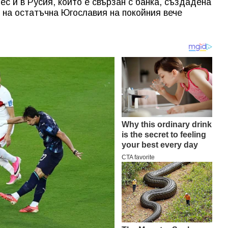
ес и в Русия, който е свързан с банка, създадена
 на остатъчна Югославия на покойния вече