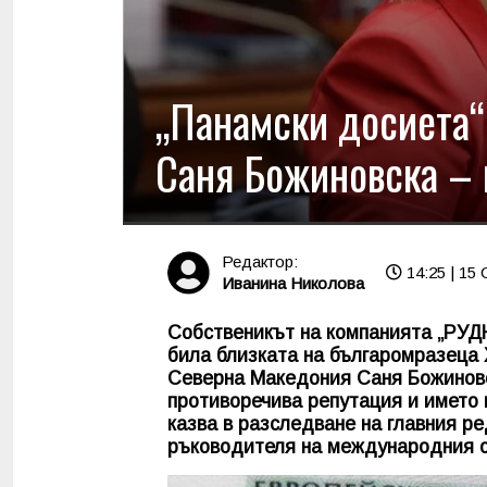
„Панамски досиета“
Саня Божиновска – 
Редактор:
14:25 | 15 
Иванина Николова
Собственикът на компанията „РУДН
била близката на българомразеца 
Северна Македония Саня Божиновск
противоречива репутация и името м
казва в разследване на главния р
ръководителя на международния о