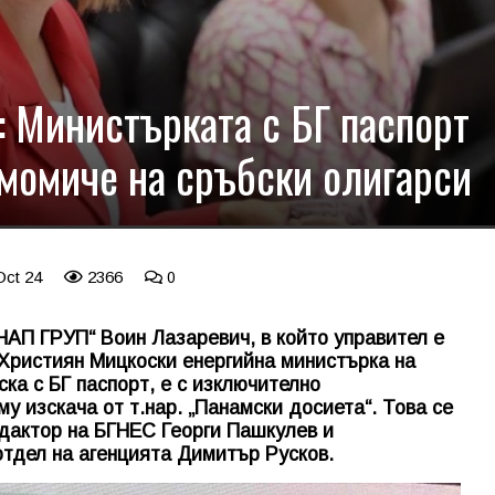
: Министърката с БГ паспорт
момиче на сръбски олигарси
Oct 24
2366
0
АП ГРУП“ Воин Лазаревич, в който управител е
Християн Мицкоски енергийна министърка на
а с БГ паспорт, е с изключително
у изскача от т.нар. „Панамски досиета“. Това се
едактор на БГНЕС Георги Пашкулев и
тдел на агенцията Димитър Русков.