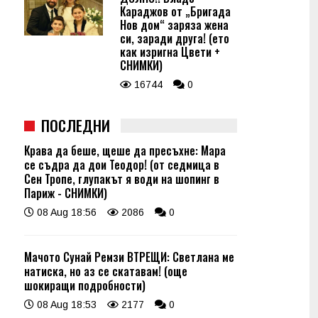
Караджов от „Бригада
Нов дом“ заряза жена
си, заради друга! (ето
как изригна Цвети +
СНИМКИ)
16744
0
ПОСЛЕДНИ
Крава да беше, щеше да пресъхне: Мара
се съдра да дои Теодор! (от седмица в
Сен Тропе, глупакът я води на шопинг в
Париж - СНИМКИ)
08 Aug 18:56
2086
0
Мачото Сунай Ремзи ВТРЕЩИ: Светлана ме
натиска, но аз се скатавам! (още
шокиращи подробности)
08 Aug 18:53
2177
0