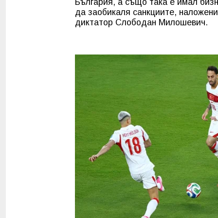
България, а също така е имал бизн
да заобикаля санкциите, наложени
диктатор Слободан Милошевич.