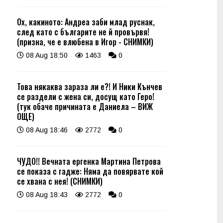
Ох, какиното: Андреа заби млад руснак,
след като с българите не й провървя!
(призна, че е влюбена в Игор - СНИМКИ)
08 Aug 18:50
1463
0
Това някаква зараза ли е?! И Ники Кънчев
се раздели с жена си, досущ като Геро!
(тук обаче причината е Даниела – ВИЖ
ОЩЕ)
08 Aug 18:46
2772
0
ЧУДО!! Вечната ергенка Мартина Петрова
се показа с гадже: Няма да повярвате кой
се хвана с нея! (СНИМКИ)
08 Aug 18:43
2772
0