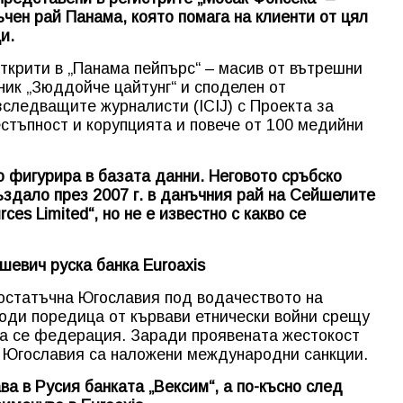
ен рай Панама, която помага на клиенти от цял
и.
ткрити в „Панама пейпърс“ – масив от вътрешни
ник „Зюддойче цайтунг“ и споделен от
следващите журналисти (ICIJ) с Проекта за
стъпност и корупцията и повече от 100 медийни
 фигурира в базата данни. Неговото сръбско
здало през 2007 г. в данъчния рай на Сейшелите
ces Limited“, но не е известно с какво се
евич руска банка Euroaxis
 остатъчна Югославия под водачеството на
ди поредица от кървави етнически войни срещу
та се федерация. Заради проявената жестокост
а Югославия са наложени международни санкции.
а в Русия банката „Вексим“, а по-късно след