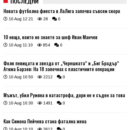
ПОСЛЕДНИ
Новата футболна фиеста в ЛаЛига започва съвсем скоро
10 Aug 12:21
28
0
10 неща, които не знаете за шеф Иван Манчев
10 Aug 11:10
854
0
Фолк певицата и звезда от „Черешката“ и „Биг Брадър“
Атижа Барзев: На 18 започнах с пластичните операции
10 Aug 10:50
2212
0
Мъжът, убил Румяна в катастрофа, дори не е съден за това
10 Aug 10:30
1491
0
Как Симона Пейчева стана фатална жена
10 Aug 10:10
3612
0