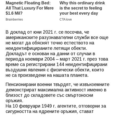
В доклад от юни 2021 г. се посочва, че
американските разузнавателни служби все още
не могат да обяснят точно естеството на
неидентифицираните летящи обекти.
Докладът е основан на данни от случаи в
периода ноември 2004 – март 2021 г. през това
време са регистрирани 144 неидентифицирани
въздушни явления с физически обекти, които
не са произведени на нашата планета.
Пенсионирани военни твърдят, че извънземните
демонстрират максимална активност именно в
близост до складовете със смъртоносни
оръжия.
На 10 февруари 1949 г. агентите, отговорни за
сигурността на ядрените оръжия, стават