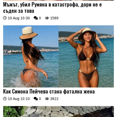
Мъжът, убил Румяна в катастрофа, дори не е
съден за това
10 Aug 10:30
0
1589
Как Симона Пейчева стана фатална жена
10 Aug 10:10
0
3822