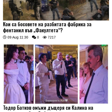
Кои са босовете на разбитата фабрика за
фентанил във „Факултета“?
09 Aug 11:30
0
7217
Тодор Батков омъжи дъщеря си Калина на