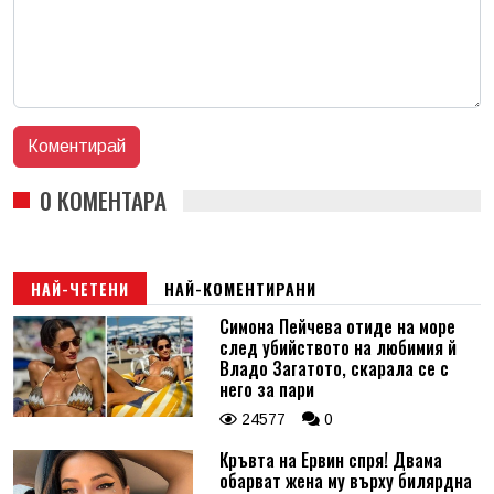
0 КОМЕНТАРА
НАЙ-ЧЕТЕНИ
НАЙ-КОМЕНТИРАНИ
Симона Пейчева отиде на море
след убийството на любимия й
Владо Загатото, скарала се с
него за пари
24577
0
Кръвта на Ервин спря! Двама
обарват жена му върху билярдна