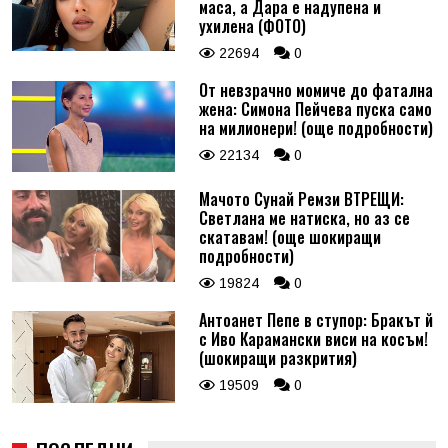
маса, а Дара е надупена и
ухилена (ФОТО)
22694
0
От невзрачно момиче до фатална
жена: Симона Пейчева пуска само
на милионери! (още подробности)
22134
0
Мачото Сунай Ремзи ВТРЕЩИ:
Светлана ме натиска, но аз се
скатавам! (още шокиращи
подробности)
19824
0
Антоанет Пепе в ступор: Бракът й
с Иво Карамански виси на косъм!
(шокиращи разкрития)
19509
0