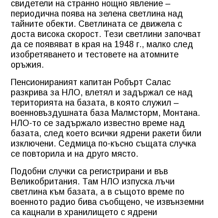
свидетели на странно нощно явление –
периодична поява на зелена светлина над
тайните обекти. Светлината се движела с
доста висока скорост. Тези светлини започват
да се появяват в края на 1948 г., малко след
изобретяването и тестовете на атомните
оръжия.
Пенсионираният капитан Робърт Салас
разкрива за НЛО, влетял и задържал се над
територията на базата, в която служил –
военновъздушната база Малмсторм, Монтана.
НЛО-то се задържало известно време над
базата, след което всички ядрени ракети били
изключени. Седмица по-късно същата случка
се повторила и на друго място.
Подобни случки са регистрирани и във
Великобритания. Там НЛО изпуска лъчи
светлина към базата, а в същото време по
военното радио бива съобщено, че извънземни
са кацнали в хранилището с ядрени