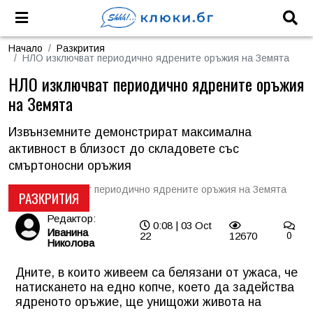
Начало
Разкрития
НЛО изключват периодично ядрените оръжия на Земята
НЛО изключват периодично ядрените оръжия
на Земята
Извънземните демонстрират максимална
активност в близост до складовете със
смъртоносни оръжия
РАЗКРИТИЯ
Редактор:
0:08 | 03 Oct
Иванина
22
12670
0
Николова
Дните, в които живеем са белязани от ужаса, че
натискането на едно копче, което да задейства
ядреното оръжие, ще унищожи живота на