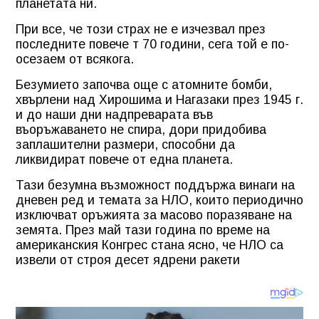
планетата ни.
При все, че този страх не е изчезвал през
последните повече т 70 години, сега той е по-
осезаем от всякога.
Безумието започва още с атомните бомби,
хвърлени над Хирошима и Нагазаки през 1945 г.
и до наши дни надпреварата във
въоръжаването не спира, дори придобива
заплашителни размери, способни да
ликвидират повече от една планета.
Тази безумна възможност поддържа винаги на
дневен ред и темата за НЛО, които периодично
изключват оръжията за масово поразяване на
земята. През май тази година по време на
американския Конгрес стана ясно, че НЛО са
извели от строя десет ядрени ракети