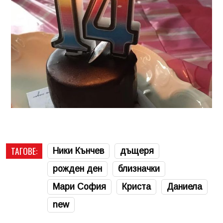
ТАГОВЕ:
Ники Кънчев
дъщеря
рожден ден
близначки
Мари София
Криста
Даниела
new