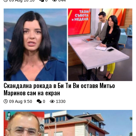
09 Aug 10:10
0
644
Скандална рокада в Би Ти Ви оставя Митьо
Маринов сам на екран
09 Aug 9:50
0
1330