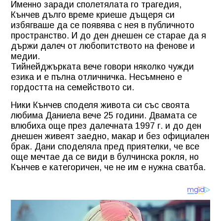
Именно заради сполетялата го трагедия,
Кънчев дълго време криеше дъщеря си
избягваше да се появява с нея в публичното
пространство. И до ден днешен се старае да я
държи далеч от любопитството на фенове и
медии.
Тийнейджърката вече говори няколко чужди
езика и е пълна отличничка. Несъмнено е
гордостта на семейството си.
Ники Кънчев споделя живота си със своята
любима Даниела вече 25 години. Двамата се
влюбиха още през далечната 1997 г. и до ден
днешен живеят заедно, макар и без официален
брак. Дани споделяла пред приятелки, че все
още мечтае да се види в булчинска рокля, но
Кънчев е категоричен, че не им е нужна сватба.