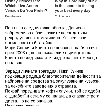
По-късно след няколко аборта, Даниела
забременява с близначките посредством
репродуктивната медицина. Кънчев пази
бременността й в тайна.
Мари София и Криста се появяват на бял свят
през 2008 г., но за съжаление сърчицето на
Криста не издържа и тя издъхва шест месеца
по-късно.
Заради личната трагедия, Ники Кънчев
подхваща редица благотворителни дейности за
набиране на средства за закупуване на кувьози
за лечебните заведения в страната.
Покрай поредицата кофти случки, той се сдоби
с „диабет“ и сега му се налага да спазва строга
диета, но не се оплаква.