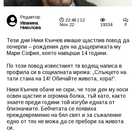
Редактор:
22:48 | 12
Иванина
Nov 22
19334
0
Николова
Тези дни Ники Кънчев имаше щастлив повод да
почерпи – рождения ден на дъщеричката му
Мари София, която навърши 14 години.
По този повод известният тв водещ написа в
профила си в социалната мрежа: „Слънцето на
тати стана на 14! Обичайте живота, хора!“.
Ники Кънчев обаче не скри, че този ден му носи
освен щастие и огромна болка, тъй като, както
знаете преди години той изгуби едната от
близначките. Бебчетата се появиха
преждевременно на бял свят и за съжаление
едно от тях не можа да се пребори за живота
си.