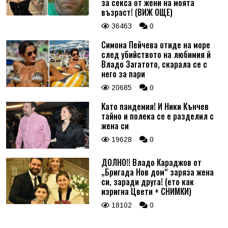
за секса от жени на моята
възраст! (ВИЖ ОЩЕ)
36463
0
Симона Пейчева отиде на море
след убийството на любимия й
Владо Загатото, скарала се с
него за пари
20685
0
Като пандемия! И Ники Кънчев
тайно и полека се е разделил с
жена си
19628
0
ДОЛНО!! Владо Караджов от
„Бригада Нов дом“ заряза жена
си, заради друга! (ето как
изригна Цвети + СНИМКИ)
18102
0