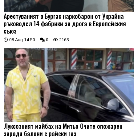
Арестуваният в Бургас наркобарон от Украйна
ръководел 14 фабрики за дрога в Европейския
съюз
08 Aug 14:50
0
2163
Луксозният майбах на Митьо Очите опожарен
заради балони с райски газ