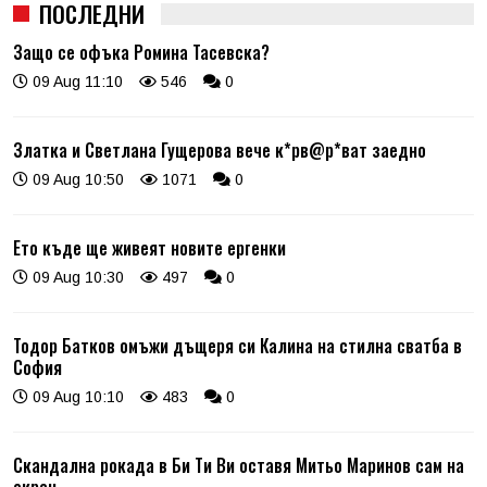
ПОСЛЕДНИ
Защо се офъка Ромина Тасевска?
09 Aug 11:10
546
0
Златка и Светлана Гущерова вече к*рв@р*ват заедно
09 Aug 10:50
1071
0
Ето къде ще живеят новите ергенки
09 Aug 10:30
497
0
Тодор Батков омъжи дъщеря си Калина на стилна сватба в
София
09 Aug 10:10
483
0
Скандална рокада в Би Ти Ви оставя Митьо Маринов сам на
екран