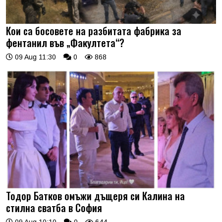
Кои са босовете на разбитата фабрика за
фентанил във „Факултета“?
09 Aug 11:30
0
868
Тодор Батков омъжи дъщеря си Калина на
стилна сватба в София