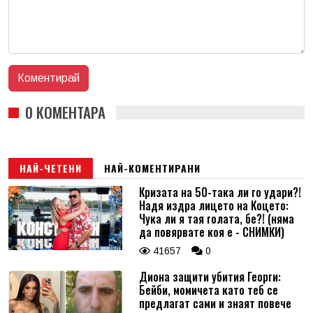
0 КОМЕНТАРА
НАЙ-ЧЕТЕНИ
НАЙ-КОМЕНТИРАНИ
Кризата на 50-така ли го удари?!
Надя издра лицето на Коцето:
Чука ли я тая голата, бе?! (няма
да повярвате коя е - СНИМКИ)
41657
0
Диона защити убития Георги:
Бейби, момичета като теб се
предлагат сами и знаят повече