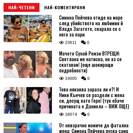
НАЙ-ЧЕТЕНИ
НАЙ-КОМЕНТИРАНИ
Симона Пейчева отиде на море
след убийството на любимия й
Владо Загатото, скарала се с
него за пари
23611
0
Мачото Сунай Ремзи ВТРЕЩИ:
Светлана ме натиска, но аз се
скатавам! (още шокиращи
подробности)
19005
0
Това някаква зараза ли е?! И
Ники Кънчев се раздели с жена
си, досущ като Геро! (тук обаче
причината е Даниела – ВИЖ ОЩЕ)
18074
0
От невзрачно момиче до фатална
жена: Симона Пейчева пуска само