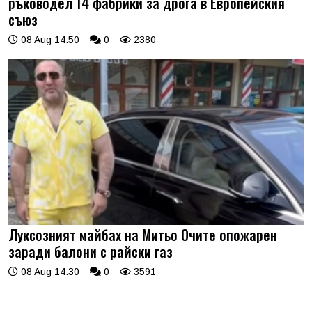
ръководел 14 фабрики за дрога в Европейския
съюз
08 Aug 14:50
0
2380
Луксозният майбах на Митьо Очите опожарен
заради балони с райски газ
08 Aug 14:30
0
3591