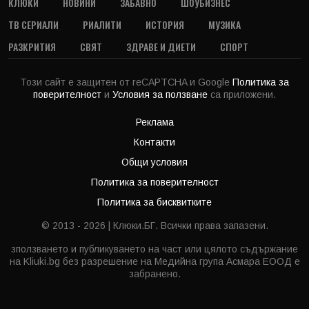
КЛЮКИ
НОВИНИ
ЗАБАВНО
ШОУБИЗНЕС
ТВ СЕРИАЛИ
РИАЛИТИ
ИСТОРИЯ
МУЗИКА
РАЗКРИТИЯ
СВЯТ
ЗДРАВЕ И ДИЕТИ
СПОРТ
Този сайт е защитен от reCAPTCHA и Google
Политика за
поверителност
и
Условия за ползване
са приложени.
Реклама
Контакти
Общи условия
Политика за поверителност
Политика за бисквитките
© 2013 - 2026 | Клюки.БГ. Всички права запазени.
зползването и публикуването на част или цялото съдържание
на Kliuki.bg без разрешение на Медийна група Асмара ЕООД е
забранено.