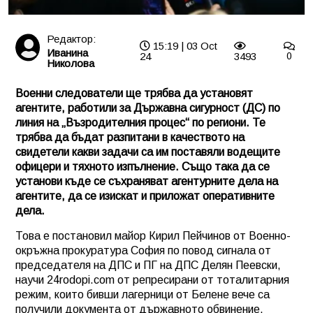
Редактор:
15:19 | 03 Oct
Иванина
24
3493
0
Николова
Военни следователи ще трябва да установят
агентите, работили за Държавна сигурност (ДС) по
линия на „Възродителния процес“ по региони. Те
трябва да бъдат разпитани в качеството на
свидетели какви задачи са им поставяли водещите
офицери и тяхното изпълнение. Също така да се
установи къде се съхраняват агентурните дела на
агентите, да се изискат и приложат оперативните
дела.
Това е постановил майор Кирил Пейчинов от Военно-
окръжна прокуратура София по повод сигнала от
председателя на ДПС и ПГ на ДПС Делян Пеевски,
научи 24rodopi.com от репресирани от тоталитарния
режим, които бивши лагерници от Белене вече са
получили документа от държавното обвинение.