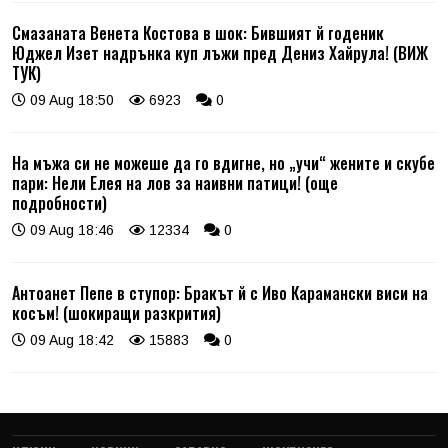
Смазаната Венета Костова в шок: Бившият й годеник
Юджел Изет надрънка куп лъжи пред Дениз Хайрула! (ВИЖ
ТУК)
09 Aug 18:50
6923
0
На мъжа си не можеше да го вдигне, но „учи“ жените и скубе
пари: Нели Елея на лов за наивни патици! (още
подробности)
09 Aug 18:46
12334
0
Антоанет Пепе в ступор: Бракът й с Иво Карамански виси на
косъм! (шокиращи разкрития)
09 Aug 18:42
15883
0