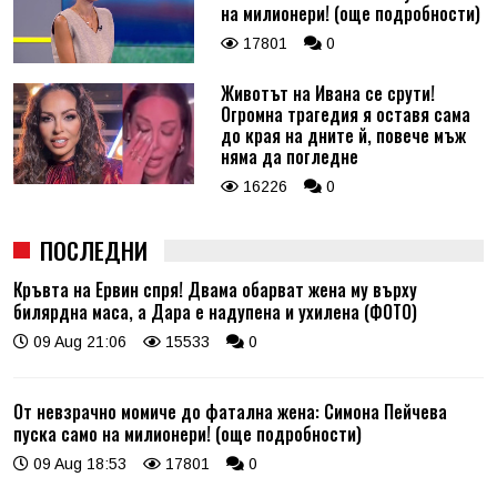
на милионери! (още подробности)
17801
0
Животът на Ивана се срути!
Огромна трагедия я оставя сама
до края на дните й, повече мъж
няма да погледне
16226
0
ПОСЛЕДНИ
Кръвта на Ервин спря! Двама обарват жена му върху
билярдна маса, а Дара е надупена и ухилена (ФОТО)
09 Aug 21:06
15533
0
От невзрачно момиче до фатална жена: Симона Пейчева
пуска само на милионери! (още подробности)
09 Aug 18:53
17801
0