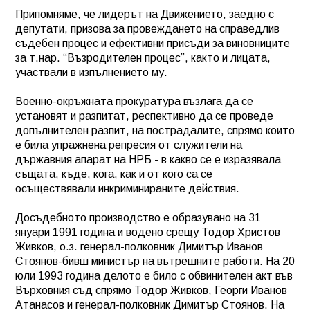
Припомняме, че лидерът на Движението, заедно с
депутати, призова за провеждането на справедлив
съдебен процес и ефективни присъди за виновниците
за т.нар. “Възродителен процес”, както и лицата,
участвали в изпълнението му.
Военно-окръжната прокуратура възлага да се
установят и разпитат, респективно да се проведе
допълнителен разпит, на пострадалите, спрямо които
е била упражнена репресия от служители на
държавния апарат на НРБ - в какво се е изразявала
същата, къде, кога, как и от кого са се
осъществявали инкриминираните действия.
Досъдебното производство е образувано на 31
януари 1991 година и водено срещу Тодор Христов
Живков, о.з. генерал-полковник Димитър Иванов
Стоянов-бивш министър на вътрешните работи. На 20
юли 1993 година делото е било с обвинителен акт във
Върховния съд спрямо Тодор Живков, Георги Иванов
Атанасов и генерал-полковник Димитър Стоянов. На