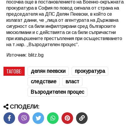
посочва още в постановлението на Военно-окръжната
прокуратура в София по повод сигнала от страна на
председателя на ДПС Делян Пеевски, в който се
излагат данни, че „лица от агентурата на Държавна
сигурност са били инфилтрирани сред българските
мюсюлмани и с действията си са били съпричастни
при извършените престъпления при осъществяването
на т.нар. „Възродителен процес“.
Източник: blitz.bg
ТАГОВЕ:
делян пеевски
прокуратура
следствие
власт
Възродителен процес
СПОДЕЛИ: