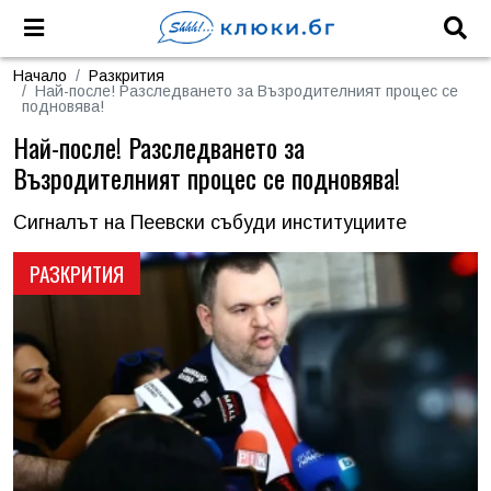
Начало
Разкрития
Най-после! Разследването за Възродителният процес се
подновява!
Най-после! Разследването за
Възродителният процес се подновява!
Сигналът на Пеевски събуди институциите
РАЗКРИТИЯ