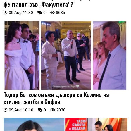
фентанил във „Факултета“?
09 Aug 11:30
0
6685
Тодор Батков омъжи дъщеря си Калина на
стилна сватба в София
09 Aug 10:10
0
2030