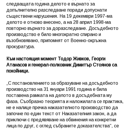
следващата година делото е върнато за
допълнително разследване поради допуснати
съществени нарушения. На 19 декември 1997-ма
делото е отново внесено, а на 28 април 1998-ма
повторно върнато за доразследване. Досъдебното
производство е било многократно спирано и
възобновявано, припомнят от Военно-окръжна
прокуратура.
Към настоящия момент Тодор Живков, Георги
Атанасов и генерал-полковник Димитър Стоянов са
покойници.
„С постановлението за образуване на досъдебното
производство на 31 януари 1991 година е била
поставена рамката на делото в досъдебната му
фаза. Съобразно теорията и наложилата се практика,
не е налице пречка наказателното производство да
започне по един текст от Наказателния закон, а да
приключи с предявяване на обвинения на конкретни
лица по друг, с оглед събраните доказателства“, се