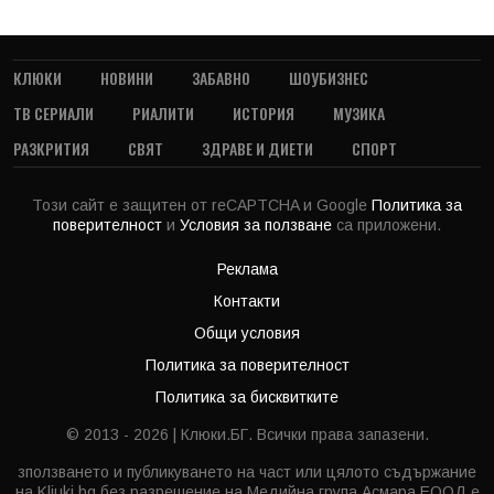
КЛЮКИ
НОВИНИ
ЗАБАВНО
ШОУБИЗНЕС
ТВ СЕРИАЛИ
РИАЛИТИ
ИСТОРИЯ
МУЗИКА
РАЗКРИТИЯ
СВЯТ
ЗДРАВЕ И ДИЕТИ
СПОРТ
Този сайт е защитен от reCAPTCHA и Google
Политика за
поверителност
и
Условия за ползване
са приложени.
Реклама
Контакти
Общи условия
Политика за поверителност
Политика за бисквитките
© 2013 - 2026 | Клюки.БГ. Всички права запазени.
зползването и публикуването на част или цялото съдържание
на Kliuki.bg без разрешение на Медийна група Асмара ЕООД е