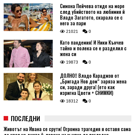
Симона Пейчева отиде на море
след убийството на любимия й
Владо Загатото, скарала се с
него за пари
21021
0
Като пандемия! И Ники Кънчев
тайно и полека се е разделил с
жена си
19873
0
ДОЛНО!! Владо Караджов от
„Бригада Нов дом“ заряза жена
си, заради друга! (ето как
изригна Цвети + СНИМКИ)
18312
0
ПОСЛЕДНИ
Животът на Ивана се срути! Огромна трагедия я оставя сама
до края на дните й, повече мъж няма да погледне