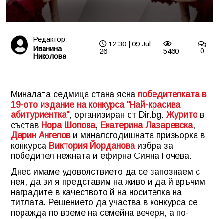
Редактор:
12:30 | 09 Jul
Иванина
26
5460
0
Николова
Миналата седмица стана ясна
победителката в
19-ото издание на конкурса "Най-красива
абитуриентка"
, организиран от Dir.bg.
Журито
в
състав
Нора Шопова
,
Екатерина Лазаревска
,
Дарин Ангелов
и миналогодишната призьорка в
конкурса
Виктория Йорданова
избра за
победител нежната и ефирна Сияна Гочева.
Днес имаме удоволствието да се запознаем с
нея, да ви я представим на живо и да й връчим
наградите в качеството й на носителка на
титлата. Решението да участва в конкурса се
поражда по време на семейна вечеря, а по-