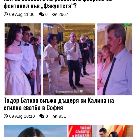
фентанил във „Факултета“?
09 Aug 11:30
0
2667
Тодор Батков омъжи дъщеря си Калина на
стилна сватба в София
09 Aug 10:10
0
931