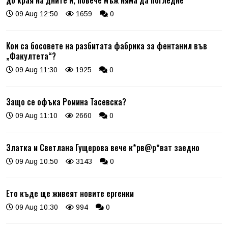
09 Aug 12:50
1659
0
Кои са босовете на разбитата фабрика за фентанил във
„Факултета“?
09 Aug 11:30
1925
0
Защо се офъка Ромина Тасевска?
09 Aug 11:10
2660
0
Златка и Светлана Гущерова вече к*рв@р*ват заедно
09 Aug 10:50
3143
0
Ето къде ще живеят новите ергенки
09 Aug 10:30
994
0