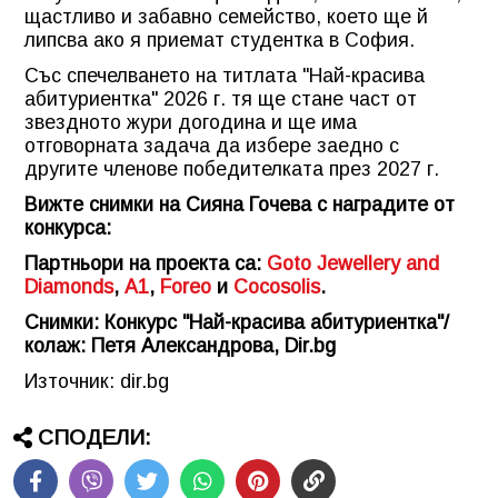
щастливо и забавно семейство, което ще й
липсва ако я приемат студентка в София.
Със спечелването на титлата "Най-красива
абитуриентка" 2026 г. тя ще стане част от
звездното жури догодина и ще има
отговорната задача да избере заедно с
другите членове победителката през 2027 г.
Вижте снимки на Сияна Гочева с наградите от
конкурса:
Партньори на проекта са:
Goto Jewellery and
Diamonds
,
А1
,
Foreo
и
Cocosolis
.
Снимки: Конкурс "Най-красива абитуриентка"/
колаж: Петя Александрова, Dir.bg
Източник: dir.bg
СПОДЕЛИ: