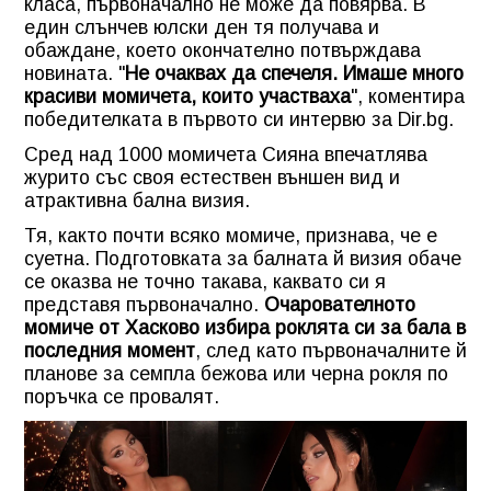
класа, първоначално не може да повярва. В
един слънчев юлски ден тя получава и
обаждане, което окончателно потвърждава
новината. "
Не очаквах да спечеля. Имаше много
красиви момичета, които участваха
", коментира
победителката в първото си интервю за Dir.bg.
Сред над 1000 момичета Сияна впечатлява
журито със своя естествен външен вид и
атрактивна бална визия.
Тя, както почти всяко момиче, признава, че е
суетна. Подготовката за балната й визия обаче
се оказва не точно такава, каквато си я
представя първоначално.
Очарователното
момиче от Хасково избира роклята си за бала в
последния момент
, след като първоначалните й
планове за семпла бежова или черна рокля по
поръчка се провалят.