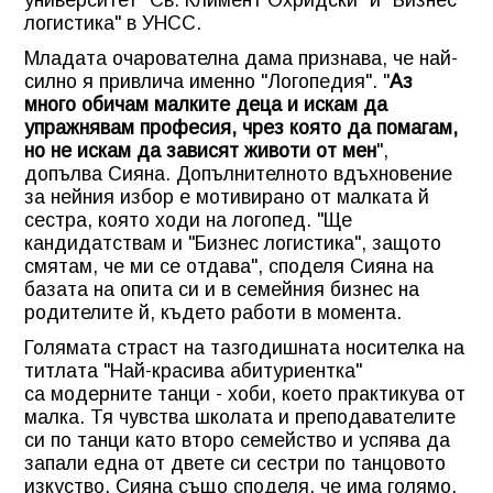
университет "Св. Климент Охридски" и "Бизнес
логистика" в УНСС.
Младата очарователна дама признава, че най-
силно я привлича именно "Логопедия". "
Аз
много обичам малките деца и искам да
упражнявам професия, чрез която да помагам,
но не искам да зависят животи от мен
",
допълва Сияна. Допълнителното вдъхновение
за нейния избор е мотивирано от малката й
сестра, която ходи на логопед. "Ще
кандидатствам и "Бизнес логистика", защото
смятам, че ми се отдава", споделя Сияна на
базата на опита си и в семейния бизнес на
родителите й, където работи в момента.
Голямата страст на тазгодишната носителка на
титлата "Най-красива абитуриентка"
са модерните танци - хоби, което практикува от
малка. Тя чувства школата и преподавателите
си по танци като второ семейство и успява да
запали една от двете си сестри по танцовото
изкуство. Сияна също споделя, че има голямо,