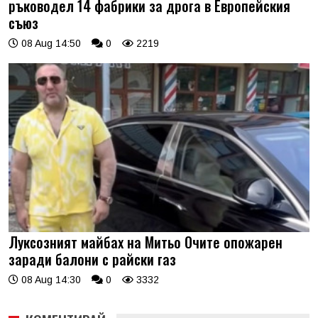
ръководел 14 фабрики за дрога в Европейския
съюз
08 Aug 14:50
0
2219
Луксозният майбах на Митьо Очите опожарен
заради балони с райски газ
08 Aug 14:30
0
3332