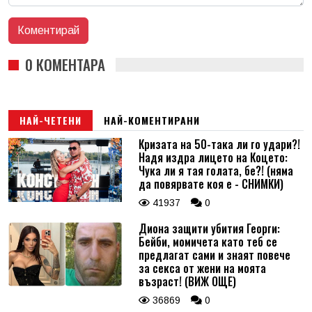
0 КОМЕНТАРА
НАЙ-ЧЕТЕНИ
НАЙ-КОМЕНТИРАНИ
Кризата на 50-така ли го удари?!
Надя издра лицето на Коцето:
Чука ли я тая голата, бе?! (няма
да повярвате коя е - СНИМКИ)
41937
0
Диона защити убития Георги:
Бейби, момичета като теб се
предлагат сами и знаят повече
за секса от жени на моята
възраст! (ВИЖ ОЩЕ)
36869
0