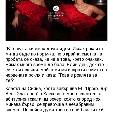
"В главата си имах друга идея. Исках роклята
ми да бъде по поръчка, но в крайна сметка на
пробата се оказа, че не е това, което очаквах.
Нямах много време до бала. Един ден, докато
си стоях вкъщи, майка ми ми изпрати снимка на
червената рокля и каза: "Това е роклята за
теб".
Класът на Сияна, която завършва ЕГ "Проф. д-р
Асен Златаров" в Хасково, е много сплотен, а
абитуриентската им вечер, която според нея
минава бързо, се превръща в незабравим
спомен. По нейни думи това са най-близките й