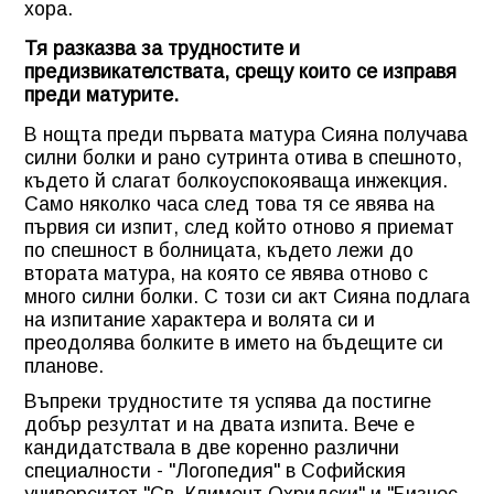
хора.
Тя разказва за трудностите и
предизвикателствата, срещу които се изправя
преди матурите.
В нощта преди първата матура Сияна получава
силни болки и рано сутринта отива в спешното,
където й слагат болкоуспокояваща инжекция.
Само няколко часа след това тя се явява на
първия си изпит, след който отново я приемат
по спешност в болницата, където лежи до
втората матура, на която се явява отново с
много силни болки. С този си акт Сияна подлага
на изпитание характера и волята си и
преодолява болките в името на бъдещите си
планове.
Въпреки трудностите тя успява да постигне
добър резултат и на двата изпита. Вече е
кандидатствала в две коренно различни
специалности - "Логопедия" в Софийския