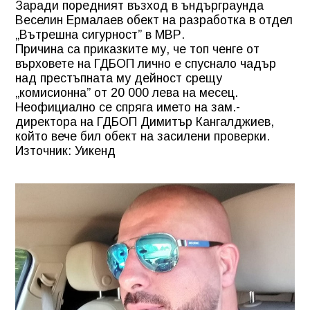
Заради поредният възход в ъндърграунда
Веселин Ермалаев обект на разработка в отдел
„Вътрешна сигурност” в МВР.
Причина са приказките му, че топ ченге от
върховете на ГДБОП лично е спуснало чадър
над престъпната му дейност срещу
„комисионна” от 20 000 лева на месец.
Неофициално се спряга името на зам.-
директора на ГДБОП Димитър Кангалджиев,
който вече бил обект на засилени проверки.
Източник: Уикенд