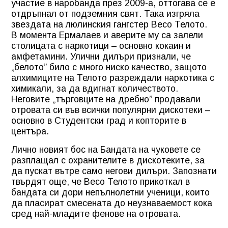
участие в наробанда през 2009-а, оттогава се е
отдръпнал от подземния свят. Така изгряла
звездата на люлинския гангстер Весо Телото.
В момента Ермалаев и аверите му са залели
столицата с наркотици – основно кокаин и
амфетамини. Улични дилъри признали, че
„белото” било с много ниско качество, защото
алхимиците на Телото разреждали наркотика с
химикали, за да вдигнат количеството.
Неговите „търговците на дребно” продавали
отровата си във всички популярни дискотеки –
основно в Студентски град и копторите в
центъра.
Лично новият бос на Бандата на чуковете се
разплащал с охранителите в дискотеките, за
да пускат вътре само негови дилъри. Запознати
твърдят още, че Весо Телото прикоткал в
бандата си дори непълнолетни ученици, които
да пласират смесената до неузнаваемост кока
сред най-младите фенове на отровата.