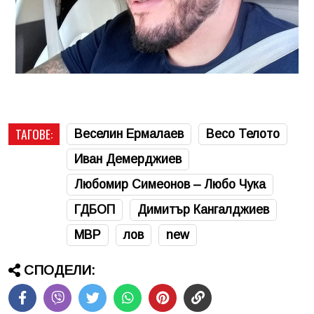
ТАГОВЕ:
Веселин Ермалаев
Весо Телото
Иван Демерджиев
Любомир Симеонов – Любо Чука
ГДБОП
Димитър Кангалджиев
МВР
лов
new
СПОДЕЛИ: