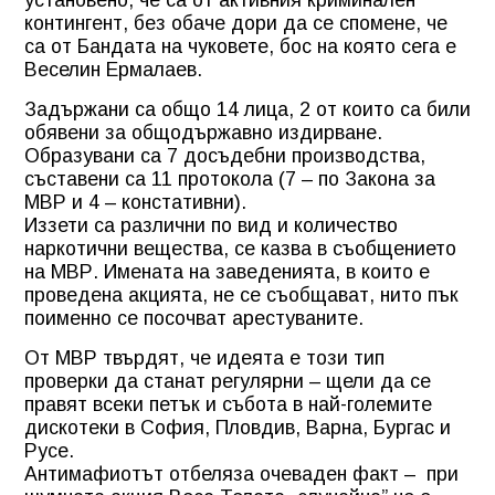
контингент, без обаче дори да се спомене, че
са от Бандата на чуковете, бос на която сега е
Веселин Ермалаев.
Задържани са общо 14 лица, 2 от които са били
обявени за общодържавно издирване.
Образувани са 7 досъдебни производства,
съставени са 11 протокола (7 – по Закона за
МВР и 4 – констативни).
Иззети са различни по вид и количество
наркотични вещества, се казва в съобщението
на МВР. Имената на заведенията, в които е
проведена акцията, не се съобщават, нито пък
поименно се посочват арестуваните.
От МВР твърдят, че идеята е този тип
проверки да станат регулярни – щели да се
правят всеки петък и събота в най-големите
дискотеки в София, Пловдив, Варна, Бургас и
Русе.
Антимафиотът отбеляза очеваден факт – при