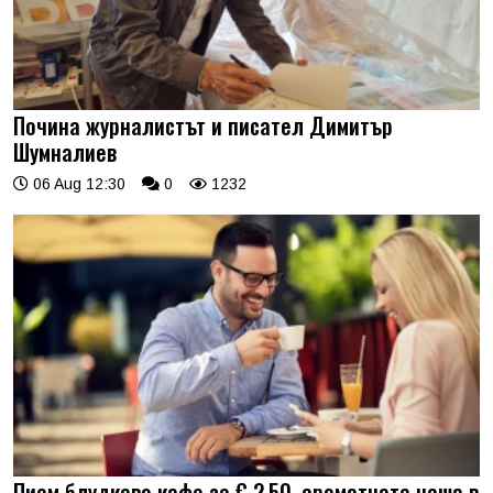
Почина журналистът и писател Димитър
Шумналиев
06 Aug 12:30
0
1232
Пием блудкаво кафе за € 2.50, ароматната чаша в