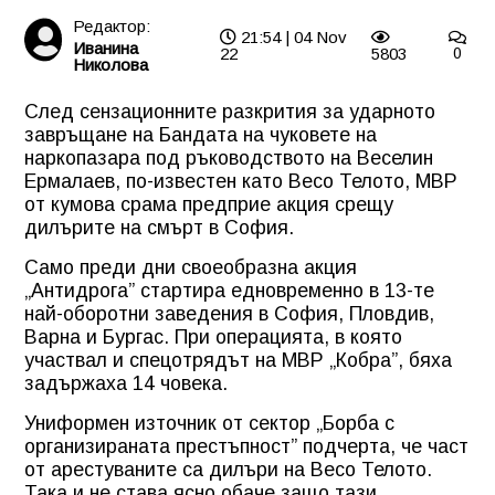
Редактор:
21:54 | 04 Nov
Иванина
22
5803
0
Николова
След сензационните разкрития за ударното
завръщане на Бандата на чуковете на
наркопазара под ръководството на Веселин
Ермалаев, по-известен като Весо Телото, МВР
от кумова срама предприе акция срещу
дилърите на смърт в София.
Само преди дни своеобразна акция
„Антидрога” стартира едновременно в 13-те
най-оборотни заведения в София, Пловдив,
Варна и Бургас. При операцията, в която
участвал и спецотрядът на МВР „Кобра”, бяха
задържаха 14 човека.
Униформен източник от сектор „Борба с
организираната престъпност” подчерта, че част
от арестуваните са дилъри на Весо Телото.
Така и не става ясно обаче защо тази