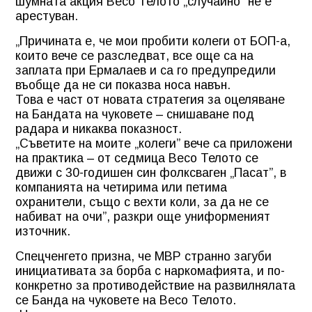
шумната акция Весо Телото „случайно” не е
арестуван.
„Причината е, че мои пробити колеги от БОП-а,
които вече се разследват, все още са на
заплата при Ермалаев и са го предупредили
въобще да не си показва носа навън.
Това е част от новата стратегия за оцеляване
на Бандата на чуковете – снишаване под
радара и никаква показност.
„Съветите на моите „колеги” вече са приложени
на практика – от седмица Весо Телото се
движи с 30-годишен син фолксваген „Пасат”, в
компанията на четирима или петима
охранители, също с вехти коли, за да не се
набиват на очи”, разкри още униформеният
източник.
Спецченгето призна, че МВР странно загуби
инициативата за борба с наркомафията, и по-
конкретно за противодействие на развилнялата
се Банда на чуковете на Весо Телото.