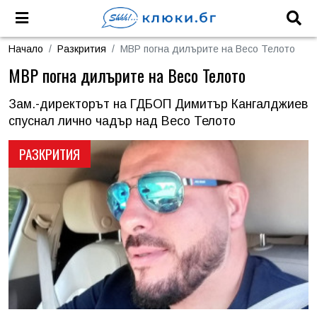
Начало
Разкрития
МВР погна дилърите на Весо Телото
МВР погна дилърите на Весо Телото
Зам.-директорът на ГДБОП Димитър Кангалджиев
спуснал лично чадър над Весо Телото
РАЗКРИТИЯ