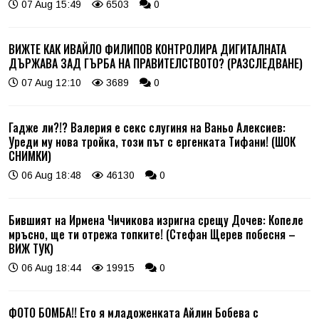
07 Aug 15:49
6503
0
ВИЖТЕ КАК ИВАЙЛО ФИЛИПОВ КОНТРОЛИРА ДИГИТАЛНАТА
ДЪРЖАВА ЗАД ГЪРБА НА ПРАВИТЕЛСТВОТО? (РАЗСЛЕДВАНЕ)
07 Aug 12:10
3689
0
Гадже ли?!? Валерия е секс слугиня на Ваньо Алексиев:
Уреди му нова тройка, този път с ергенката Тифани! (ШОК
СНИМКИ)
06 Aug 18:48
46130
0
Бившият на Ирмена Чичикова изригна срещу Дочев: Копеле
мръсно, ще ти отрежа топките! (Стефан Щерев побесня –
ВИЖ ТУК)
06 Aug 18:44
19915
0
ФОТО БОМБА!! Ето я младоженката Айлин Бобева с