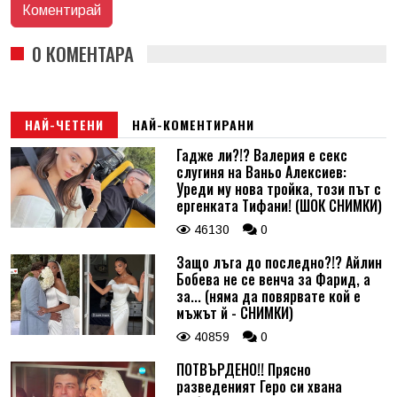
0 КОМЕНТАРА
НАЙ-ЧЕТЕНИ
НАЙ-КОМЕНТИРАНИ
Гадже ли?!? Валерия е секс
слугиня на Ваньо Алексиев:
Уреди му нова тройка, този път с
ергенката Тифани! (ШОК СНИМКИ)
46130
0
Защо лъга до последно?!? Айлин
Бобева не се венча за Фарид, а
за... (няма да повярвате кой е
мъжът й - СНИМКИ)
40859
0
ПОТВЪРДЕНО!! Прясно
разведеният Геро си хвана