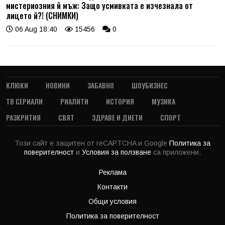
мистериозния й мъж: Защо усмивката е изчезнала от
лицето й?! (СНИМКИ)
06 Aug 18:40
15456
0
КЛЮКИ
НОВИНИ
ЗАБАВНО
ШОУБИЗНЕС
ТВ СЕРИАЛИ
РИАЛИТИ
ИСТОРИЯ
МУЗИКА
РАЗКРИТИЯ
СВЯТ
ЗДРАВЕ И ДИЕТИ
СПОРТ
Този сайт е защитен от reCAPTCHA и Google
Политика за
поверителност
и
Условия за ползване
са приложени.
Реклама
Контакти
Общи условия
Политика за поверителност