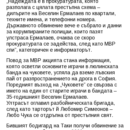
„Надеждата е в прокуратурата, която
разполага с цялата престъпна схема –
дилърите на Веселин Ермалаев по квартали,
техните имена, и телефонни номера.
Държавното обвинение вече е събрало и данни
за корумпираните полицаи, които пазят
улстраса Ермалаев, очаква се скоро
прокуратурата се задейства, след като МВР
спи”, категоричен е информаторът.
Повод за МВР акцията стана информация,
която осветли основните играчи в люлинската
банда на чуковете, успяла да вземе лъвския
пай от разпространението на дрога в София.
Поредният възход на „Чуковете” се свързва с
името на един от старите играчи в бандата –
35-годишният Веселин Ермалаев.
Ултрасът оглавил разбойническата бригада,
след като тарторът й Любомир Симеонов –
Любо Чука се отдръпна от престъпния свят.
Бившият бодигард на Таки получи обвинение за