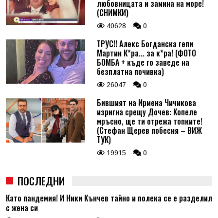
любовницата и замина на море!
(СНИМКИ)
40628
0
ТРУС!! Алекс Богданска гепи
Мартин К*ра... за к*ра! (ФОТО
БОМБА + къде го заведе на
безплатна почивка)
26047
0
Бившият на Ирмена Чичикова
изригна срещу Дочев: Копеле
мръсно, ще ти отрежа топките!
(Стефан Щерев побесня – ВИЖ
ТУК)
19915
0
ПОСЛЕДНИ
Като пандемия! И Ники Кънчев тайно и полека се е разделил
с жена си