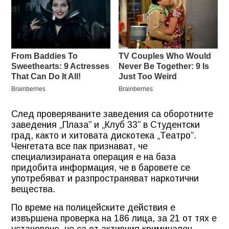
След проверяваните заведения са оборотните
заведения „Плаза” и „Клуб 33” в Студентски
град, както и хитовата дискотека „Театро”.
Ченгетата все пак признават, че
специализираната операция е на база
придобита информация, че в баровете се
употребяват и разпространяват наркотични
вещества.
По време на полицейските действия е
извършена проверка на 186 лица, за 21 от тях е
установено, че са от активния криминален