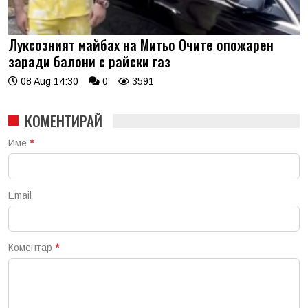
Луксозният майбах на Митьо Очите опожарен
заради балони с райски газ
08 Aug 14:30
0
3591
КОМЕНТИРАЙ
Име
*
Email
Коментар
*