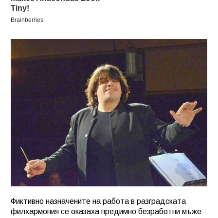
Фиктивно назначените на работа в разградската
филхармония се оказаха предимно безработни мъже