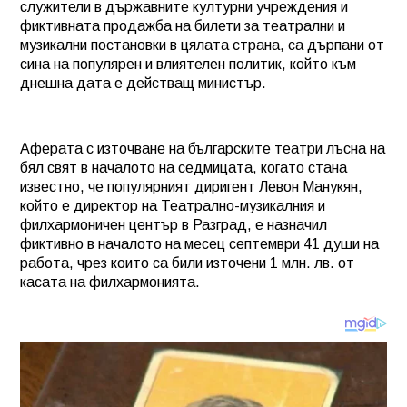
служители в държавните културни учреждения и
фиктивната продажба на билети за театрални и
музикални постановки в цялата страна, са дърпани от
сина на популярен и влиятелен политик, който към
днешна дата е действащ министър.
Аферата с източване на българските театри лъсна на
бял свят в началото на седмицата, когато стана
известно, че популярният диригент Левон Манукян,
който е директор на Театрално-музикалния и
филхармоничен център в Разград, е назначил
фиктивно в началото на месец септември 41 души на
работа, чрез които са били източени 1 млн. лв. от
касата на филхармонията.