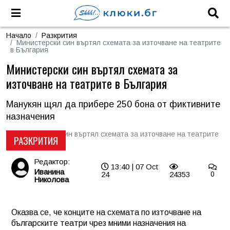
Начало
Разкрития
Министерски син въртял схемата за източване на театрите
в България
Министерски син въртял схемата за
източване на театрите в България
Манукян щял да прибере 250 бона от фиктивните
назначения
РАЗКРИТИЯ
Редактор:
13:40 | 07 Oct
Иванина
24
24353
0
Николова
Оказва се, че конците на схемата по източване на
българските театри чрез мними назначения на