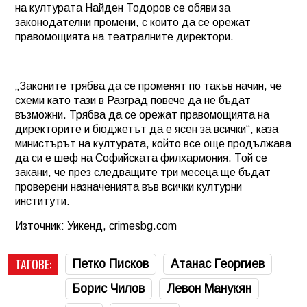
на културата Найден Тодоров се обяви за
законодателни промени, с които да се орежат
правомощията на театралните директори.
„Законите трябва да се променят по такъв начин, че
схеми като тази в Разград повече да не бъдат
възможни. Трябва да се орежат правомощията на
директорите и бюджетът да е ясен за всички“, каза
министърът на културата, който все още продължава
да си е шеф на Софийската филхармония. Той се
закани, че през следващите три месеца ще бъдат
проверени назначенията във всички културни
институти.
Източник: Уикенд, crimesbg.com
ТАГОВЕ:
Петко Писков
Атанас Георгиев
Борис Чилов
Левон Манукян