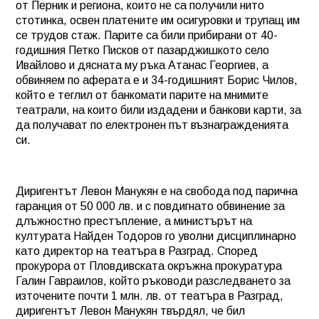
от Перник и региона, които не са получили нито
стотинка, освен платените им осигуровки и трупащ им
се трудов стаж. Парите са били прибирани от 40-
годишния Петко Писков от пазарджишкото село
Ивайлово и дясната му ръка Атанас Георгиев, а
обвиняем по аферата е и 34-годишният Борис Чилов,
който е теглил от банкомати парите на мнимите
театрали, на които били издадени и банкови карти, за
да получават по електронен път възнагражденията
си.
Диригентът Левон Манукян е на свобода под парична
гаранция от 50 000 лв. и с повдигнато обвинение за
длъжностно престъпление, а министърът на
културата Найден Тодоров го уволни дисциплинарно
като директор на театъра в Разград. Според
прокурора от Пловдивската окръжна прокуратура
Галин Гавраилов, който ръководи разследването за
източените почти 1 млн. лв. от театъра в Разград,
диригентът Левон Манукян твърдял, че бил