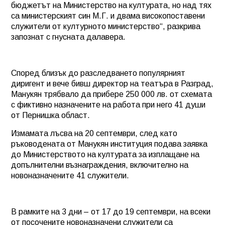
бюджетът на Министерство на културата, но над тях
са министерският син М.Г. и двама високопоставени
служители от културното министерство“, разкрива
запознат с гнусната далавера.
Според близък до разследването популярният
диригент и вече бивш директор на театъра в Разград,
Манукян трябвало да прибере 250 000 лв. от схемата
с фиктивно назначените на работа при него 41 души
от Пернишка област.
Измамата лъсва на 20 септември, след като
ръководената от Манукян институция подава заявка
до Министерството на културата за изплащане на
допълнителни възнаграждения, включително на
новоназначените 41 служители.
В рамките на 3 дни – от 17 до 19 септември, на всеки
от посочените новоназначени служители са