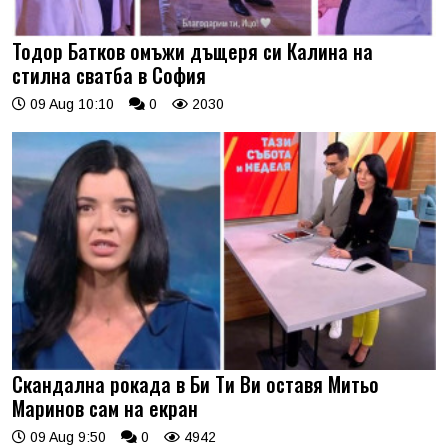
Тодор Батков омъжи дъщеря си Калина на
стилна сватба в София
09 Aug 10:10
0
2030
Скандална рокада в Би Ти Ви оставя Митьо
Маринов сам на екран
09 Aug 9:50
0
4942