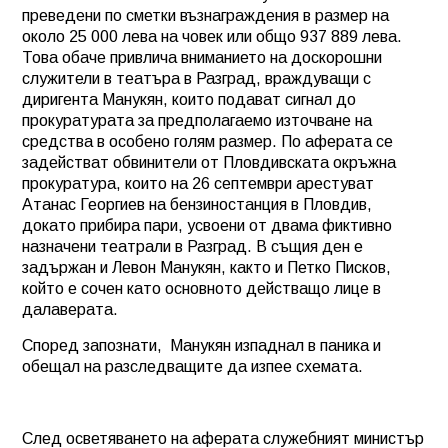
преведени по сметки възнаграждения в размер на
около 25 000 лева на човек или общо 937 889 лева.
Това обаче привлича вниманието на доскорошни
служители в театъра в Разград, враждуващи с
диригента Манукян, които подават сигнал до
прокуратурата за предполагаемо източване на
средства в особено голям размер. По аферата се
задействат обвинители от Пловдивската окръжна
прокуратура, които на 26 септември арестуват
Атанас Георгиев на бензиностанция в Пловдив,
докато прибира пари, усвоени от двама фиктивно
назначени театрали в Разград. В същия ден е
задържан и Левон Манукян, както и Петко Писков,
който е сочен като основното действащо лице в
далаверата.
Според запознати,
Манукян изпаднал в паника и
обещал на разследващите да изпее схемата.
След осветяването на аферата служебният министър