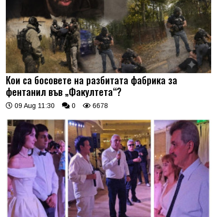
Кои са босовете на разбитата фабрика за
фентанил във „Факултета“?
09 Aug 11:30
0
6678