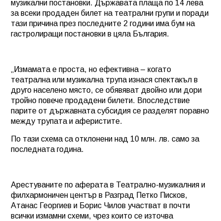
музикални постановки. Държавата плаща по 14 лева
за всеки продаден билет на театрални групи и поради
тази причина през последните 2 години има бум на
гастролиращи постановки в цяла България.
„Измамата е проста, но ефективна – когато
театрална или музикална трупа изнася спектакъл в
друго населено място, се обявяват двойно или дори
тройно повече продадени билети. Впоследствие
парите от държавната субсидия се разделят поравно
между трупата и аферистите.
По тази схема са отклонени над 10 млн. лв. само за
последната година.
Арестуваните по аферата в Театрално-музикалния и
филхармоничен център в Разград Петко Писков,
Атанас Георгиев и Борис Чилов участват в почти
всички измамни схеми, чрез които се източва