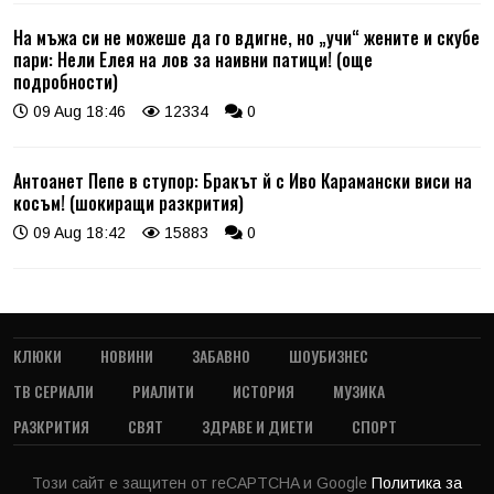
На мъжа си не можеше да го вдигне, но „учи“ жените и скубе
пари: Нели Елея на лов за наивни патици! (още
подробности)
09 Aug 18:46
12334
0
Антоанет Пепе в ступор: Бракът й с Иво Карамански виси на
косъм! (шокиращи разкрития)
09 Aug 18:42
15883
0
КЛЮКИ
НОВИНИ
ЗАБАВНО
ШОУБИЗНЕС
ТВ СЕРИАЛИ
РИАЛИТИ
ИСТОРИЯ
МУЗИКА
РАЗКРИТИЯ
СВЯТ
ЗДРАВЕ И ДИЕТИ
СПОРТ
Този сайт е защитен от reCAPTCHA и Google
Политика за