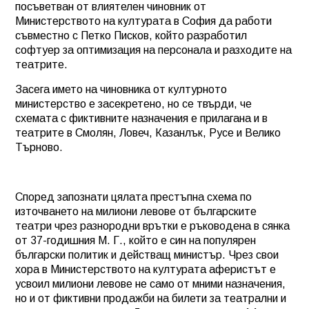
посъветван от влиятелен чиновник от
Министерството на културата в София да работи
съвместно с Петко Писков, който разработил
софтуер за оптимизация на персонала и разходите на
театрите.
Засега името на чиновника от културното
министерство е засекретено, но се твърди, че
схемата с фиктивните назначения е прилагана и в
театрите в Смолян, Ловеч, Казанлък, Русе и Велико
Търново.
Според запознати цялата престъпна схема по
източването на милиони левове от българските
театри чрез разнородни врътки е ръководена в сянка
от 37-годишния М. Г., който е син на популярен
български политик и действащ министър. Чрез свои
хора в Министерството на културата аферистът е
усвоил милиони левове не само от мними назначения,
но и от фиктивни продажби на билети за театрални и