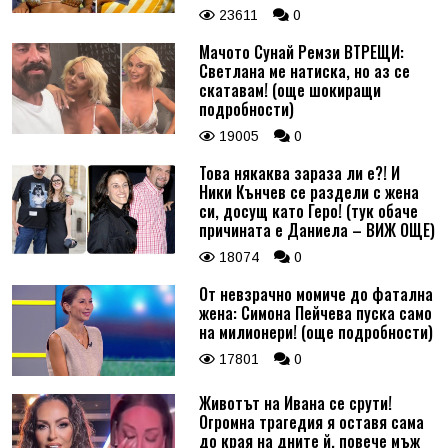
23611
0
Мачото Сунай Ремзи ВТРЕЩИ:
Светлана ме натиска, но аз се
скатавам! (още шокиращи
подробности)
19005
0
Това някаква зараза ли е?! И
Ники Кънчев се раздели с жена
си, досущ като Геро! (тук обаче
причината е Даниела – ВИЖ ОЩЕ)
18074
0
От невзрачно момиче до фатална
жена: Симона Пейчева пуска само
на милионери! (още подробности)
17801
0
Животът на Ивана се срути!
Огромна трагедия я оставя сама
до края на дните й, повече мъж