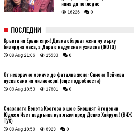
няма да погледне
16226
0
ПОСЛЕДНИ
Кръвта на Ервин спря! Двама обарват жена му върху
билярдна маса, а Дара е надупена и ухилена (ФОТО)
09 Aug 21:06
15533
0
От невзрачно момиче до фатална жена: Симона Пейчева
пуска само на милионери! (още подробности)
09 Aug 18:53
17801
0
Смазаната Венета Костова в шок: Бившият й годеник
Юджел Изет надрънка куп лъжи пред Дениз Хайрула! (ВИЖ
ТУК)
09 Aug 18:50
6923
0