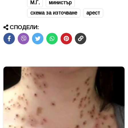
М.Г.
министър
схема за източване
арест
СПОДЕЛИ: