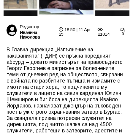
Редактор:
18:50 | 11 Apr
Иванина
25
21014
0
Николова
В Главна дирекция „Изпълнение на
наказанията“ (ГДИН) се пръкна поредният
абсурд – докато министърът на правосъдието
Георги Георгиев е загрижен за болезнените
теми от дневния ред на обществото, свързани
с войната по разбитите пътища и измамите с
имоти на стари хора, то подчинените му
служители в лицето на сивия кардинал Юлиян
Шемширов и биг боса на дирекцията Ивайло
Йорданов, назначават джендър на ръководен
пост в уж строго охранявания затвор в Бургас.
За скандала призна потресен служител на
дирекцията, под чиято шапка са над 4500
служители, работещи в затворите, арестите и