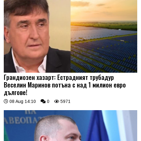
Грандиозен хазарт: Естрадният трубадур
Веселин Маринов потъна с над 1 милион евро
дългове!
08 Aug 14:10
0
5971