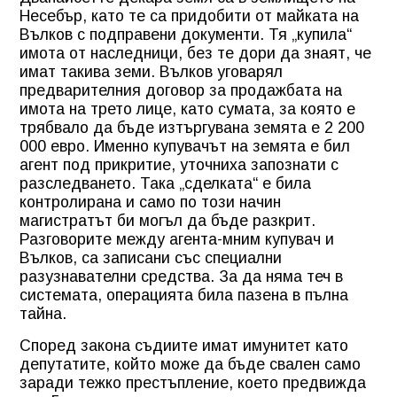
Несебър, като те са придобити от майката на
Вълков с подправени документи. Тя „купила“
имота от наследници, без те дори да знаят, че
имат такива земи. Вълков уговарял
предварителния договор за продажбата на
имота на трето лице, като сумата, за която е
трябвало да бъде изтъргувана земята е 2 200
000 евро. Именно купувачът на земята е бил
агент под прикритие, уточниха запознати с
разследването. Така „сделката“ е била
контролирана и само по този начин
магистратът би могъл да бъде разкрит.
Разговорите между агента-мним купувач и
Вълков, са записани със специални
разузнавателни средства. За да няма теч в
системата, операцията била пазена в пълна
тайна.
Според закона съдиите имат имунитет като
депутатите, който може да бъде свален само
заради тежко престъпление, което предвижда