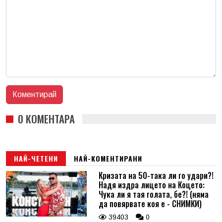
0 КОМЕНТАРА
НАЙ-ЧЕТЕНИ
НАЙ-КОМЕНТИРАНИ
Кризата на 50-така ли го удари?!
Надя издра лицето на Коцето:
Чука ли я тая голата, бе?! (няма
да повярвате коя е - СНИМКИ)
39403
0