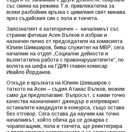
със смяна на режима Т.е. привлекателна за
всеки разбойник връзка с цивилния свят минава
през съдийския син с пола и токчета.
Запознатият е категоричен – началникът със
странни фетиши Асен Вълков е избран и
назначен лично от председателя на комисията
Юлиян Шимширов, бивш служител на МВР, сега
началник на отдел „Социални дейности и
възпитателна работа с правонарушителите“, по
волята на шефа на ГДИН главен комисар
Ивайло Йорданов.
Откъде е връзката на Юлиян Шемширов с
таткото на Асен – съдия Атанас Вълков, можем
само да предполагаме. Въпросът, с какви точно
качества назначеният джендър е изпреварил
останалите кандидати в конкурса, също остава
без отговор. Сега остава да научим как точно
началникът, който обича да се докарва с
чорапогащник, пола и токчета, ще реинтегрира