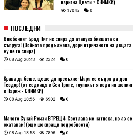
изригна Цвети + СНИМКИ)
17045
0
ПОСЛЕДНИ
Влюбеният Брад Пит не спира да атакува бившата си
съпруга! (Войната продължава, дори отричането на децата
му не го спира)
08 Aug 20:48
2324
0
Крава да беше, щеше да пресъхне: Мара се съдра да дои
Теодор! (от седмица в Сен Тропе, глупакът я води на шопинг
в Париж - СНИМКИ)
08 Aug 18:56
6902
0
Мачото Сунай Ремзи ВТРЕЩИ: Светлана ме натиска, но аз се
скатавам! (още шокиращи подробности)
08 Aug 18:53
7896
0