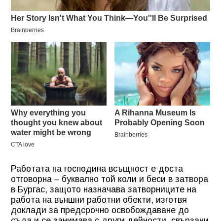
Работата на господина всъщност е доста
отговорна – буквално той коли и беси в затвора
в Бургас, защото назначава затворниците на
работа на външни работни обекти, изготвя
доклади за предсрочно освобождаване до
съда и се занимава с други дейности, свързани