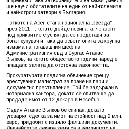
и превъзпитава затворниците и на какви умения
ще научи обитателите на един от най-големите
и най-строги затвори в България.
Таткото на Асен стана национална „звезда“
през 2011 г., когато дойде новината, че агент
под прикритие е успял да се представи за
богат купувач и така да освети опита за крупна
измама на тогавашния шеф на
Административния съд в Бургас Атанас
Вълков, на когото обществото години наред е
плащало залата да отстоява законността.
Прокуратурата повдигна обвинение срещу
арестувания магистрат за пране на пари и
документно престъпление. Той бе задържан в
нотариална кантора, докато се опитваше да
продаде имот от 12 декара в Несебър.
Съдия Атанас Вълков бе спипан, докато
уговарял сделка за имот на стойност над 2 млн.
евро, придобит с изцяло фалшиви документи.
Дванайсетте декара земя са в землището на