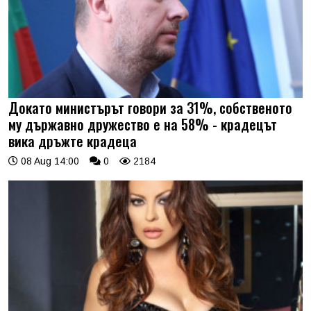
Докато министърът говори за 31%, собственото
му държавно дружество е на 58% - крадецът
вика дръжте крадеца
08 Aug 14:00
0
2184