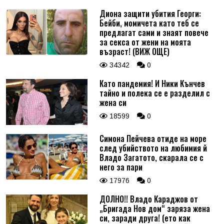
Диона защити убития Георги:
Бейби, момичета като теб се
предлагат сами и знаят повече
за секса от жени на моята
възраст! (ВИЖ ОЩЕ)
34342
0
Като пандемия! И Ники Кънчев
тайно и полека се е разделил с
жена си
18599
0
Симона Пейчева отиде на море
след убийството на любимия й
Владо Загатото, скарала се с
него за пари
17976
0
ДОЛНО!! Владо Караджов от
„Бригада Нов дом“ заряза жена
си, заради друга! (ето как