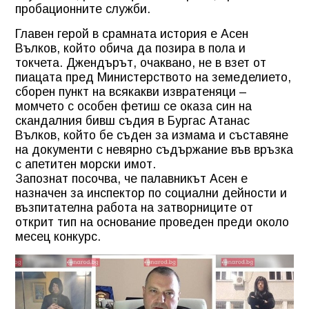
пробационните служби.
Главен герой в срамната история е Асен
Вълков, който обича да позира в пола и
токчета. Джендърът, очаквано, не в взет от
пиацата пред Министерството на земеделието,
сборен пункт на всякакви извратеняци –
момчето с особен фетиш се оказа син на
скандалния бивш съдия в Бургас Атанас
Вълков, който бе съден за измама и съставяне
на документи с невярно съдържание във връзка
с апетитен морски имот.
Запознат посочва, че палавникът Асен е
назначен за инспектор по социални дейности и
възпитателна работа на затворниците от
открит тип на основание проведен преди около
месец конкурс.