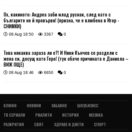
Ох, какиното: Андреа заби млад руснак, след като с
българите не й провървя! (призна, че е влюбена в Игор -
СНИМКИ)
08 Aug 18:50
3367
0
Това някаква зараза ли е?! И Ники Кънчев се раздели с
жена си, досущ като Геро! (тук обаче причината е Даниела –
ВИЖ ОЩЕ)
08 Aug 18:46
6650
0
КЛЮКИ
НОВИНИ
ЗАБАВНО
ШОУБИЗНЕС
ТВ СЕРИАЛИ
РИАЛИТИ
ИСТОРИЯ
МУЗИКА
РАЗКРИТИЯ
СВЯТ
ЗДРАВЕ И ДИЕТИ
СПОРТ