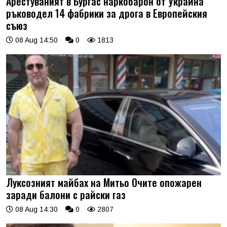
Арестуваният в Бургас наркобарон от Украйна
ръководел 14 фабрики за дрога в Европейския
съюз
08 Aug 14:50
0
1813
Луксозният майбах на Митьо Очите опожарен
заради балони с райски газ
08 Aug 14:30
0
2807