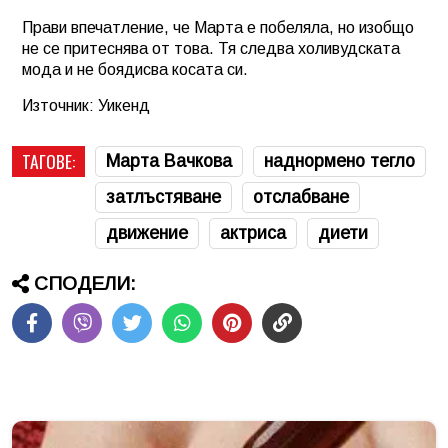
Прави впечатление, че Марта е побеляла, но изобщо
не се притеснява от това. Тя следва холивудската
мода и не боядисва косата си.
Източник: Уикенд
ТАГОВЕ:
Марта Вачкова
наднормено тегло
затлъстяване
отслабване
движение
актриса
диети
СПОДЕЛИ: