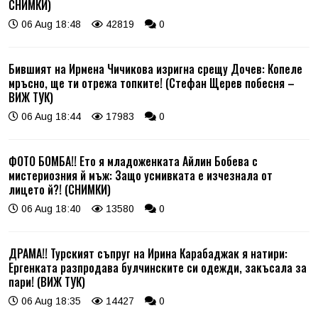
СНИМКИ)
06 Aug 18:48
42819
0
Бившият на Ирмена Чичикова изригна срещу Дочев: Копеле
мръсно, ще ти отрежа топките! (Стефан Щерев побесня –
ВИЖ ТУК)
06 Aug 18:44
17983
0
ФОТО БОМБА!! Ето я младоженката Айлин Бобева с
мистериозния й мъж: Защо усмивката е изчезнала от
лицето й?! (СНИМКИ)
06 Aug 18:40
13580
0
ДРАМА!! Турският съпруг на Ирина Карабаджак я натири:
Ергенката разпродава булчинските си одежди, закъсала за
пари! (ВИЖ ТУК)
06 Aug 18:35
14427
0