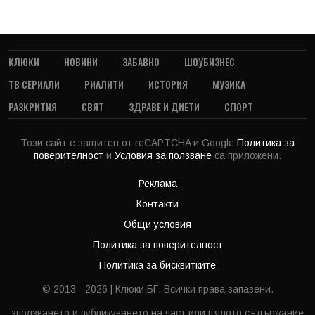
КЛЮКИ
НОВИНИ
ЗАБАВНО
ШОУБИЗНЕС
ТВ СЕРИАЛИ
РИАЛИТИ
ИСТОРИЯ
МУЗИКА
РАЗКРИТИЯ
СВЯТ
ЗДРАВЕ И ДИЕТИ
СПОРТ
Този сайт е защитен от reCAPTCHA и Google
Политика за
поверителност
и
Условия за ползване
са приложени.
Реклама
Контакти
Общи условия
Политика за поверителност
Политика за бисквитките
© 2013 - 2026 | Клюки.БГ. Всички права запазени.
зползването и публикуването на част или цялото съдържание