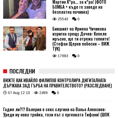
Мартин К*ра... за к*ра! (ФОТО
БОМБА + къде го заведе на
безплатна почивка)
25543
0
Бившият на Ирмена Чичикова
изригна срещу Дочев: Копеле
мръсно, ще ти отрежа топките!
(Стефан Щерев побесня – ВИЖ
ТУК)
17983
0
ПОСЛЕДНИ
ВИЖТЕ КАК ИВАЙЛО ФИЛИПОВ КОНТРОЛИРА ДИГИТАЛНАТА
ДЪРЖАВА ЗАД ГЪРБА НА ПРАВИТЕЛСТВОТО? (РАЗСЛЕДВАНЕ)
07 Aug 12:10
2499
0
Гадже ли?!? Валерия е секс слугиня на Ваньо Алексиев:
Уреди му нова тройка, този път с ергенката Тифани! (ШОК