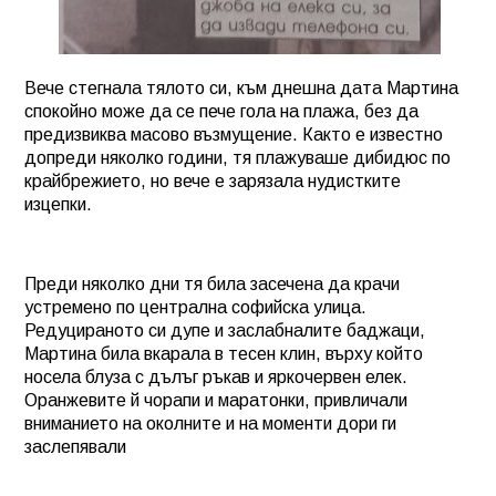
Вече стегнала тялото си, към днешна дата Мартина
спокойно може да се пече гола на плажа, без да
предизвиква масово възмущение. Както е известно
допреди няколко години, тя плажуваше дибидюс по
крайбрежието, но вече е зарязала нудистките
изцепки.
Преди няколко дни тя била засечена да крачи
устремено по централна софийска улица.
Редуцираното си дупе и заслабналите баджаци,
Мартина била вкарала в тесен клин, върху който
носела блуза с дълъг ръкав и яркочервен елек.
Оранжевите й чорапи и маратонки, привличали
вниманието на околните и на моменти дори ги
заслепявали