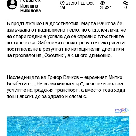
21:50 | 11 Oct
Иванина
24
25431
0
Николова
В продължение на десетилетия, Марта Вачкова бе
измъчвана от наднормено тегло, но отдалеч личи, че
на стари години е успяла да се справи с тлъстините
по тялото си. Забележителният резултат актрисата
постигнала не в резултат на изтощителни диети или
на прехваления „Оземпик“, а с много движение.
Наследницата на Григор Вачков – екранният Митко
Бомбата от „На всеки километър“, вече не използва
услугите на градския транспорт, а вместо това ходи
пеш навсякъде за здраве и елеганс.