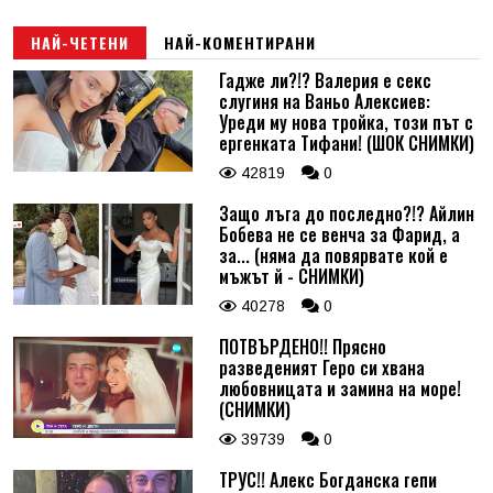
НАЙ-ЧЕТЕНИ
НАЙ-КОМЕНТИРАНИ
Гадже ли?!? Валерия е секс
слугиня на Ваньо Алексиев:
Уреди му нова тройка, този път с
ергенката Тифани! (ШОК СНИМКИ)
42819
0
Защо лъга до последно?!? Айлин
Бобева не се венча за Фарид, а
за... (няма да повярвате кой е
мъжът й - СНИМКИ)
40278
0
ПОТВЪРДЕНО!! Прясно
разведеният Геро си хвана
любовницата и замина на море!
(СНИМКИ)
39739
0
ТРУС!! Алекс Богданска гепи