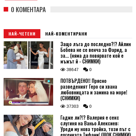
0 КОМЕНТАРА
НАЙ-ЧЕТЕНИ
НАЙ-КОМЕНТИРАНИ
Защо лъга до последно?!? Айлин
Бобева не се венча за Фарид, а
за... (няма да повярвате кой е
мъжът й - СНИМКИ)
38647
0
ПОТВЪРДЕНО!! Прясно
разведеният Геро си хвана
любовницата и замина на море!
(СНИМКИ)
37303
0
Гадже ли?!? Валерия е секс
слугиня на Ваньо Алексиев:
Уреди му нова тройка, този път с
ергенката Тифани! (ШОК СНИМКИ)