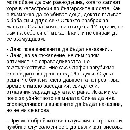
мога обаче да съм равнодушна, когато загиват
хора в катастрофи по българските шосета. Как
е възможно да се убиват деца, докато пътуват
с баба си и дядо си?! Откакто разбрах за
малката Сияна, която си отиде на 12 години, не
съм на себе си от мъка. Плача и не спирам да
се възмущавам.
- Дано поне виновните да бъдат наказани…
- Дано, но за съжаление, не съм голям
оптимист, че справедливостта ще
възтържествува. Ние със Стефан загубихме
едно идиотско дело след 16 години. Съдът
реши, че била изтекла давността, а през това
време е имало заседания, свидетели,
отлагания заради другата страна. Иска ми се
поне за убийството на милата Сияна да има
справедливост и виновните да бъдат наказани,
но не ми се вярва.
- При многобройните ви пътувания в страната и
чужбина случвало ли се е да възникват рискове