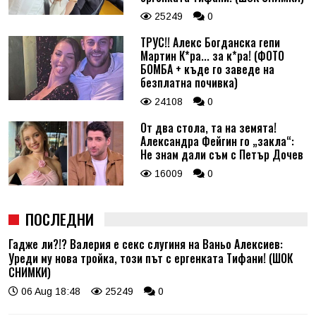
25249
0
ТРУС!! Алекс Богданска гепи
Мартин К*ра... за к*ра! (ФОТО
БОМБА + къде го заведе на
безплатна почивка)
24108
0
От два стола, та на земята!
Александра Фейгин го „закла“:
Не знам дали съм с Петър Дочев
16009
0
ПОСЛЕДНИ
Гадже ли?!? Валерия е секс слугиня на Ваньо Алексиев:
Уреди му нова тройка, този път с ергенката Тифани! (ШОК
СНИМКИ)
06 Aug 18:48
25249
0