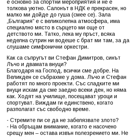
е основно за спортни мероприятия и не е
толкова уютно. Салонът в НДК е прекрасен, но
малко ми дойде до гуша (смее се). Зала
„България“ е с великолепна атмосфера, има
специално място в сърцето ми още от
детството ми. Татко, лека му пръст, всяка
неделна сутрин ни водеше с брат ми там, за да
слушаме симфонични оркестри.
Как са съпругът ви Стефан Димитров, синът
Лъчо и двамата внуци?
Благодаря на Господ, всички сме добре. На
Великден се събрахме у дома. Лъчо и Стефан
работят по много проекти. Със сладките ми
внуци искам да сме заедно всеки ден, но няма
как. Ходят на училище, посещават уроци и
спортуват. Виждам ги единствено, когато
разполагат със свободно време.
- Стремите пи се да не забелязвате злото?
- На обръщам внимание, когато е насочено
срещу мен – остава извън полезрението ми. Не