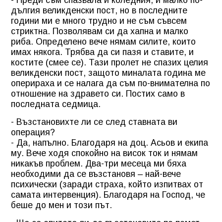
дългия великденски пост, но в последните
години ми е много трудно и не съм съвсем
стриктна. Позволявам си да хапна и малко
риба. Определено вече нямам силите, които
имах някога. Трябва да си пазя и ставите, и
костите (смее се). Тази пролет не спазих целия
великденски пост, защото миналата година ме
оперираха и се налага да съм по-внимателна по
отношение на здравето си. Постих само в
последната седмица.
- Възстановихте ли се след ставната ви
операция?
- Да, напълно. Благодаря на доц. Асьов и екипа
му. Вече ходя спокойно на висок ток и нямам
никакъв проблем. Два-три месеца ми бяха
необходими да се възстановя – най-вече
психически (заради страха, който изпитвах от
самата интервенция). Благодаря на Господ, че
беше до мен и този път.