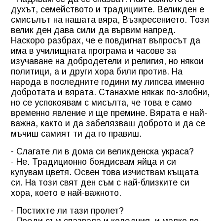
духът, семейството и традициите. Великден е
смисълът на нашата вяра, Възкресението. Този
велик ден дава сили да вървим напред.
Наскоро разбрах, че е повдигнат въпросът да
има в училищната програма и часове за
изучаване на добродетели и религия, но някои
политици, а и други хора били против. На
народа в последните години му липсва именно
добротата и вярата. Станахме някак по-злобни,
но се успокоявам с мисълта, че това е само
временно явление и ще премине. Вярата е най-
важна, както и да забелязваш доброто и да се
мъчиш самият ти да го правиш.
- Слагате ли в дома си великденска украса?
- Не. Традиционно боядисвам яйца и си
купувам цветя. Освен това изчиствам къщата
си. На този свят ден съм с най-близките си
хора, което е най-важното.
- Постихте ли тази пролет?
- Преди съм спазвала и коледния, и малко по-