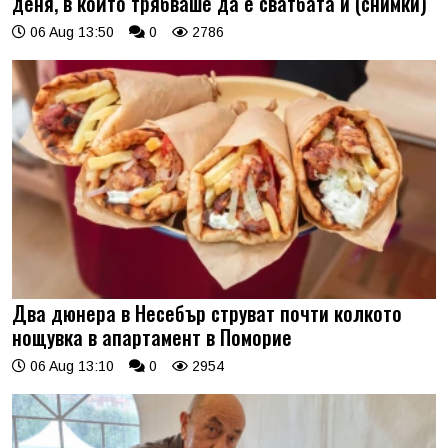
деня, в който трябваше да е сватбата ѝ (снимки)
06 Aug 13:50
0
2786
Два дюнера в Несебър струват почти колкото
нощувка в апартамент в Поморие
06 Aug 13:10
0
2954