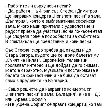
- Работите ли върху нови песни?
- Да, работя. На 4 юни със Стефан Димитров
ще направим концерта „Неизпети песни" в зала
„България“, която е емблематична софийска
зала. Много наши приятели с удоволствие и
радост приеха да участват, но на по-късен етап
ще споделя повече подробности за събитието.
В спектакъла ще представим и нови песни.
Със Стефан скоро трябва да отидем и до
Стара Загора, където ще се играе балетът му
„Сънят на Пилат”. Европейски телевизии
проявяват интерес и ще дойдат да го снимат,
което е страхотно. Музиката и постановката в
балета са фантастични и не бива да остават
само в пределите на България.
- Защо решихте да направите концерта си
„Неизпети песни” в зала “България”, а не в НДК
или „Арена София"?
- И в „Арена София" се правят концерти, но там