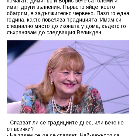
помагат. Димитър и Борис вече са големи и
имат други вълнения. Първото яйце, което
обагрям, е задължително червено. Пазя го една
година, както повелява традицията. Имам си
специално място до иконата у дома, където го
съхранявам до следващия Великден.
- Спазват ли се традициите днес, или вече не
от всички?
- Надявам се да се спазват. Най-важното са