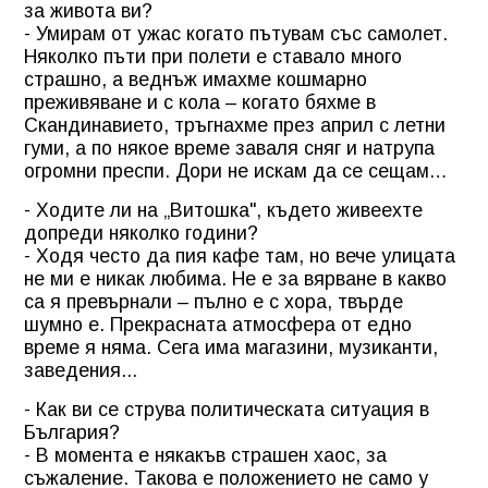
за живота ви?
- Умирам от ужас когато пътувам със самолет.
Няколко пъти при полети е ставало много
страшно, а веднъж имахме кошмарно
преживяване и с кола – когато бяхме в
Скандинавието, тръгнахме през април с летни
гуми, а по някое време заваля сняг и натрупа
огромни преспи. Дори не искам да се сещам…
- Ходите ли на „Витошка", където живеехте
допреди няколко години?
- Ходя често да пия кафе там, но вече улицата
не ми е никак любима. Не е за вярване в какво
са я превърнали – пълно е с хора, твърде
шумно е. Прекрасната атмосфера от едно
време я няма. Сега има магазини, музиканти,
заведения...
- Как ви се струва политическата ситуация в
България?
- В момента е някакъв страшен хаос, за
съжаление. Такова е положението не само у