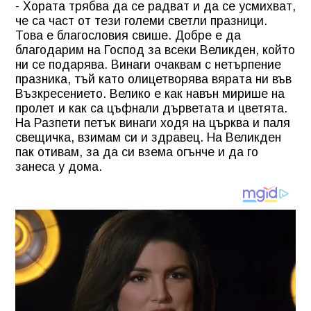
- Хората трябва да се радват и да се усмихват,
че са част от тези големи светли празници.
Това е благословия свише. Добре е да
благодарим на Господ за всеки Великден, който
ни се подарява. Винаги очаквам с нетърпение
празника, тъй като олицетворява вярата ни във
Възкресението. Велико е как навън мирише на
пролет и как са цъфнали дърветата и цветята.
На Разпети петък винаги ходя на църква и паля
свещичка, взимам си и здравец. На Великден
пак отивам, за да си взема огънче и да го
занеса у дома.