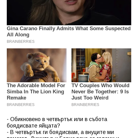
- Обикновено в четвъртък или в събота
боядисвате яйцата?
- В четвъртък ги боядисвам, а внуците ми