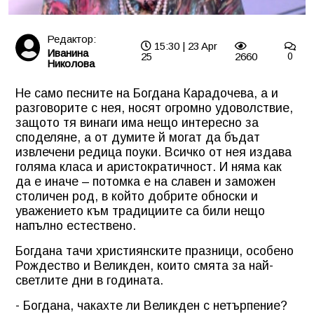
Редактор:
15:30 | 23 Apr
Иванина
25
2660
0
Николова
Не само песните на Богдана Карадочева, а и
разговорите с нея, носят огромно удоволствие,
защото тя винаги има нещо интересно за
споделяне, а от думите й могат да бъдат
извлечени редица поуки. Всичко от нея издава
голяма класа и аристократичност. И няма как
да е иначе – потомка е на славен и заможен
столичен род, в който добрите обноски и
уважението към традициите са били нещо
напълно естествено.
Богдана тачи християнските празници, особено
Рождество и Великден, които смята за най-
светлите дни в годината.
- Богдана, чакахте ли Великден с нетърпение?