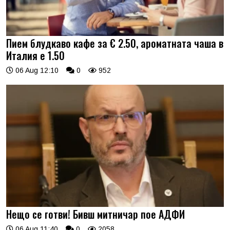
Пием блудкаво кафе за € 2.50, ароматната чаша в
Италия е 1.50
06 Aug 12:10
0
952
Нещо се готви! Бивш митничар пое АДФИ
06 Aug 11:40
0
2058