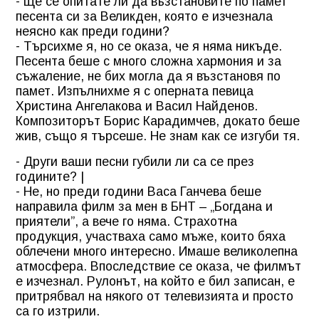
- Ще се опитате ли да възстановите по памет
песента си за Великден, която е изчезнала
неясно как преди години?
- Търсихме я, но се оказа, че я няма никъде.
Песента беше с много сложна хармония и за
съжаление, не бих могла да я възстановя по
памет. Изпълнихме я с оперната певица
Христина Ангелакова и Васил Найденов.
Композиторът Борис Карадимчев, докато беше
жив, също я търсеше. Не знам как се изгуби тя.
- Други ваши песни губили ли са се през
годините? |
- Не, но преди години Васа Ганчева беше
направила филм за мен в БНТ – „Богдана и
приятели”, а вече го няма. Страхотна
продукция, участваха само мъже, които бяха
облечени много интересно. Имаше великолепна
атмосфера. Впоследствие се оказа, че филмът
е изчезнал. Рулонът, на който е бил записан, е
притрябвал на някого от телевизията и просто
са го изтрили.