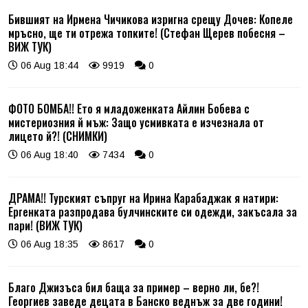
Бившият на Ирмена Чичикова изригна срещу Дочев: Копеле
мръсно, ще ти отрежа топките! (Стефан Щерев побесня –
ВИЖ ТУК)
06 Aug 18:44
9919
0
ФОТО БОМБА!! Ето я младоженката Айлин Бобева с
мистериозния й мъж: Защо усмивката е изчезнала от
лицето й?! (СНИМКИ)
06 Aug 18:40
7434
0
ДРАМА!! Турският съпруг на Ирина Карабаджак я натири:
Ергенката разпродава булчинските си одежди, закъсала за
пари! (ВИЖ ТУК)
06 Aug 18:35
8617
0
Благо Джизъса бил баща за пример – верно ли, бе?!
Георгиев заведе децата в Банско веднъж за две години!