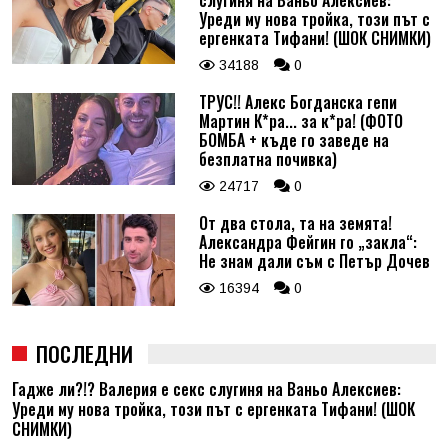
слугиня на Ваньо Алексиев:
Уреди му нова тройка, този път с
ергенката Тифани! (ШОК СНИМКИ)
34188
0
ТРУС!! Алекс Богданска гепи
Мартин К*ра... за к*ра! (ФОТО
БОМБА + къде го заведе на
безплатна почивка)
24717
0
От два стола, та на земята!
Александра Фейгин го „закла“:
Не знам дали съм с Петър Дочев
16394
0
ПОСЛЕДНИ
Гадже ли?!? Валерия е секс слугиня на Ваньо Алексиев:
Уреди му нова тройка, този път с ергенката Тифани! (ШОК
СНИМКИ)