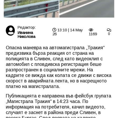
Редактор:
13:10 | 14 May
Иванина
26
1169
0
Николова
Опасна маневра на автомагистрала „Тракия“
предизвика бърза реакция от страна на
полицията в Сливен, след като видеоклип с
автомобил с пловдивска регистрация беше
разпространен в социалните мрежи. На
кадрите се вижда как колата се движи с висока
скорост в аварийната лента, но в насрещното
платно на магистралата.
Публикацията е направена във фейсбук групата
„Магистрала Тракия“ в 14:23 часа. По
информация на потребителя, качил видеото,
случаят е заснет в района преди Сливен, в
посока Бургас. След появата на кадрите