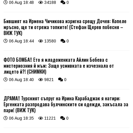
06 Aug 18:48
34188
0
Бившият на Ирмена Чичикова изригна срещу Дочев: Копеле
мръсно, ще ти отрежа топките! (Стефан Щерев побесня –
ВИЖ ТУК)
06 Aug 18:44
13580
0
ФОТО БОМБА!! Ето я младоженката Айлин Бобева с
мистериозния й мъж: Защо усмивката е изчезнала от
лицето й?! (СНИМКИ)
06 Aug 18:40
9821
0
ДРАМА!! Турският съпруг на Ирина Карабаджак я натири:
Ергенката разпродава булчинските си одежди, закъсала за
пари! (ВИЖ ТУК)
06 Aug 18:35
11221
0