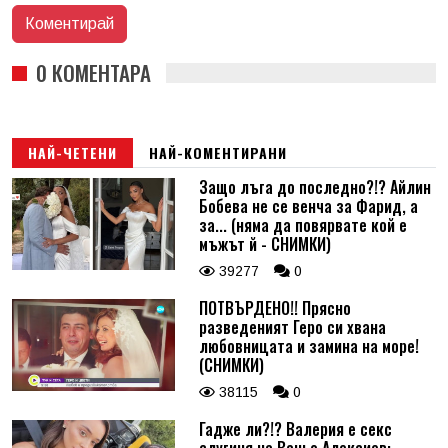
0 КОМЕНТАРА
НАЙ-ЧЕТЕНИ
НАЙ-КОМЕНТИРАНИ
Защо лъга до последно?!? Айлин
Бобева не се венча за Фарид, а
за... (няма да повярвате кой е
мъжът й - СНИМКИ)
39277
0
ПОТВЪРДЕНО!! Прясно
разведеният Геро си хвана
любовницата и замина на море!
(СНИМКИ)
38115
0
Гадже ли?!? Валерия е секс