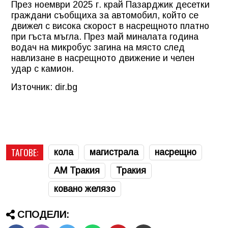
През ноември 2025 г. край Пазарджик десетки
граждани съобщиха за автомобил, който се
движел с висока скорост в насрещното платно
при гъста мъгла. През май миналата година
водач на микробус загина на място след
навлизане в насрещното движение и челен
удар с камион.
Източник: dir.bg
ТАГОВЕ:
кола
магистрала
насрещно
АМ Тракия
Тракия
ковано желязо
СПОДЕЛИ: