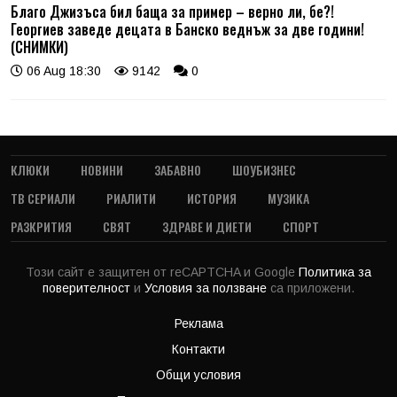
Благо Джизъса бил баща за пример – верно ли, бе?!
Георгиев заведе децата в Банско веднъж за две години!
(СНИМКИ)
06 Aug 18:30
9142
0
КЛЮКИ
НОВИНИ
ЗАБАВНО
ШОУБИЗНЕС
ТВ СЕРИАЛИ
РИАЛИТИ
ИСТОРИЯ
МУЗИКА
РАЗКРИТИЯ
СВЯТ
ЗДРАВЕ И ДИЕТИ
СПОРТ
Този сайт е защитен от reCAPTCHA и Google
Политика за
поверителност
и
Условия за ползване
са приложени.
Реклама
Контакти
Общи условия