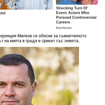
ференция Милков се обясни за съмнителното
т на кмета в града е сринат със земята.