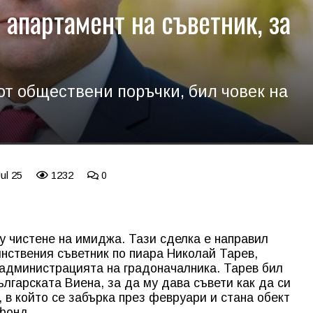
 апартамент на съветник, за
от обществени поръчки, бил човек на
ul 25
1232
0
 чистене на имиджа. Тази сделка е направил
йнствения съветник по пиара Николай Тарев,
 администрацията на градоначалника. Тарев бил
ългарската Виена, за да му дава съвети как да си
 в който се забърка през февруари и стана обект
фонд.