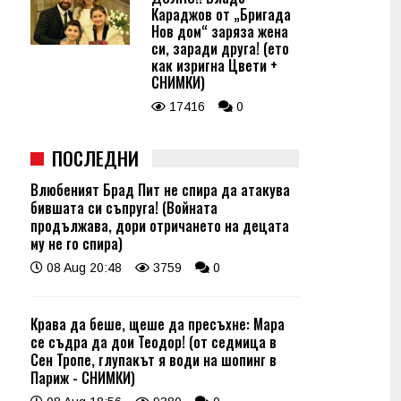
Караджов от „Бригада
Нов дом“ заряза жена
си, заради друга! (ето
как изригна Цвети +
СНИМКИ)
17416
0
ПОСЛЕДНИ
Влюбеният Брад Пит не спира да атакува
бившата си съпруга! (Войната
продължава, дори отричането на децата
му не го спира)
08 Aug 20:48
3759
0
Крава да беше, щеше да пресъхне: Мара
се съдра да дои Теодор! (от седмица в
Сен Тропе, глупакът я води на шопинг в
Париж - СНИМКИ)