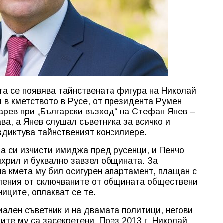
та се появява тайнствената фигура на Николай
и в кметството в Русе, от президента Румен
рев при „Български възход“ на Стефан Янев –
ва, а Янев слушал съветника за всичко и
здиктува тайнственият консилиере.
а си изчисти имиджа пред русенци, и Пенчо
ихрил и буквално завзел общината. За
на кмета му бил осигурен апартамент, плащан с
сления от сключваните от общината обществени
ниците, оплакват се те.
иален съветник и на двамата политици, негови
рите му са засекретени. През 2013 г. Николай