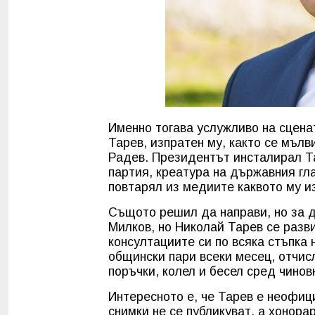
Именно тогава услужливо на сцена
Тарев, изпратен му, както се мълв
Радев. Президентът инсталирал Та
партия, креатура на държавния гла
повтарял из медиите каквото му и
Същото решил да направи, но за д
Милков, но Николай Тарев се разв
консултациите си по всяка стъпка 
общински пари всеки месец, отчи
поръчки, колел и бесел сред чинов
Интересното е, че Тарев е неофиц
снимки не се публикуват, а хонора