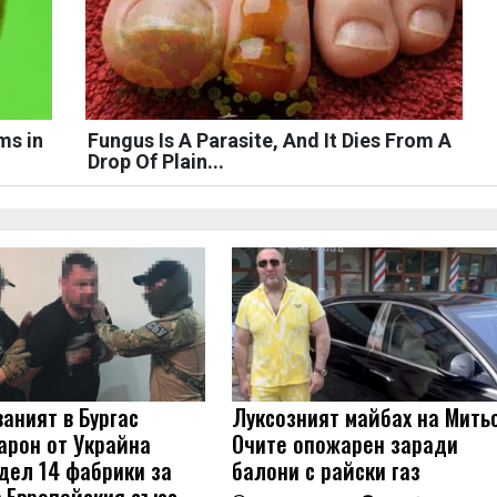
ms in
Fungus Is A Parasite, And It Dies From A
Drop Of Plain...
аният в Бургас
Луксозният майбах на Мить
арон от Украйна
Очите опожарен заради
дел 14 фабрики за
балони с райски газ