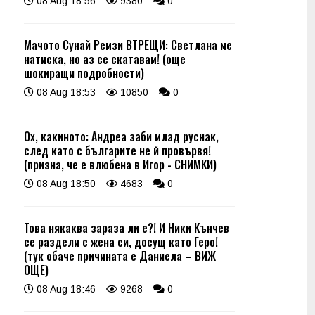
08 Aug 18:56
9380
0
Мачото Сунай Ремзи ВТРЕЩИ: Светлана ме
натиска, но аз се скатавам! (още
шокиращи подробности)
08 Aug 18:53
10850
0
Ох, какиното: Андреа заби млад руснак,
след като с българите не й провървя!
(призна, че е влюбена в Игор - СНИМКИ)
08 Aug 18:50
4683
0
Това някаква зараза ли е?! И Ники Кънчев
се раздели с жена си, досущ като Геро!
(тук обаче причината е Даниела – ВИЖ
ОЩЕ)
08 Aug 18:46
9268
0