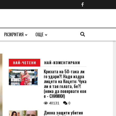
РАЗКРИТИЯ
ОЩЕ
НАЙ-ЧЕТЕНИ
НАЙ-КОМЕНТИРАНИ
Кризата на 50-така ли
го удари?! Надя издра
лицето на Коцето: Чука
ли я тая голата, бе?!
(няма да повярвате коя
е - СНИМКИ)
40131
0
Диона защити убития