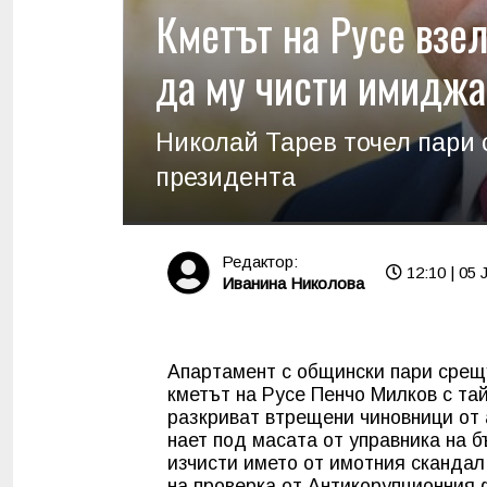
Кметът на Русе взел
да му чисти имиджа
Николай Тарев точел пари 
президента
Редактор:
12:10 | 05 J
Иванина Николова
Апартамент с общински пари срещу
кметът на Русе Пенчо Милков с та
разкриват втрещени чиновници от
нает под масата от управника на б
изчисти името от имотния скандал,
на проверка от Антикорупционния 