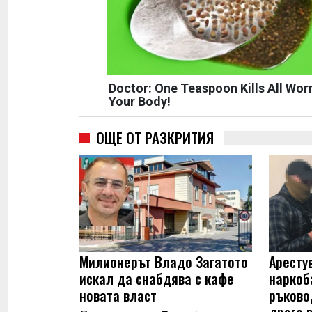
Doctor: One Teaspoon Kills All Wor
Your Body!
ОЩЕ ОТ РАЗКРИТИЯ
Милионерът Владо Загатото
Арестув
искал да снабдява с кафе
наркоб
новата власт
ръково