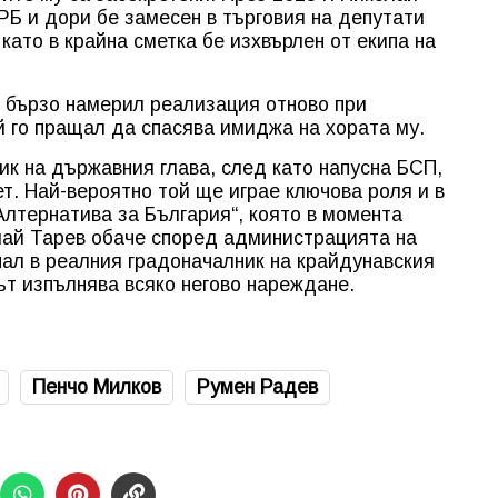
РБ и дори бе замесен в търговия на депутати
като в крайна сметка бе изхвърлен от екипа на
о бързо намерил реализация отново при
й го пращал да спасява имиджа на хората му.
к на държавния глава, след като напусна БСП,
ет. Най-вероятно той ще играе ключова роля и в
лтернатива за България“, която в момента
лай Тарев обаче според администрацията на
нал в реалния градоначалник на крайдунавския
тът изпълнява всяко негово нареждане.
Пенчо Милков
Румен Радев