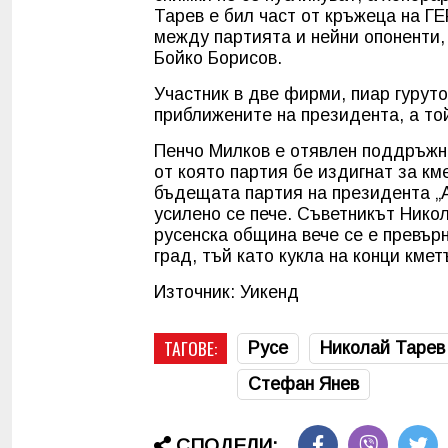
Тарев е бил част от кръжеца на ГЕ
между партията и нейни опоненти, 
Бойко Борисов.
Участник в две фирми, пиар гурут
приближените на президента, а то
Пенчо Милков е отявлен поддръжни
от която партия бе издигнат за км
бъдещата партия на президента „А
усилено се пече. Съветникът Нико
русенска община вече се е превър
град, тъй като кукла на конци кме
Източник: Уикенд
ТАГОВЕ:
Русе
Николай Тарев
Стефан Янев
СПОДЕЛИ: