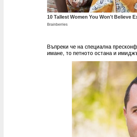
Въпреки че на специална прескон
имане, то петното остана и имиджъ