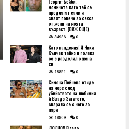
Георги: Бейби,
момичета като теб се
предлагат сами и
знаят повече за секса
от жени на моята
възраст! (ВИЖ ОЩЕ)
34986
0
Като пандемия! И Ники
Кънчев тайно и полека
се е разделил с жена
си
18851
0
Симона Пейчева отиде
на море след
убийството на любимия
й Владо Загатото,
скарала се с него за
пари
18809
0
ДОЛНО!! Владо