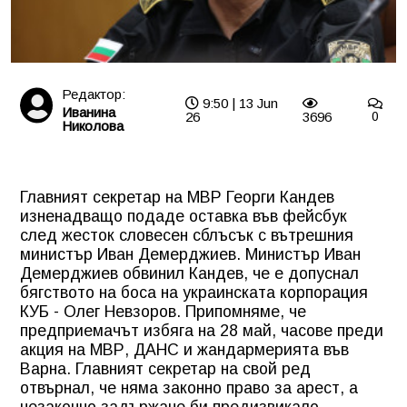
Редактор:
9:50 | 13 Jun
Иванина
26
3696
0
Николова
Главният секретар на МВР Георги Кандев
изненадващо подаде оставка във фейсбук
след жесток словесен сблъсък с вътрешния
министър Иван Демерджиев. Министър Иван
Демерджиев обвинил Кандев, че е допуснал
бягството на боса на украинската корпорация
КУБ - Олег Невзоров. Припомняме, че
предприемачът избяга на 28 май, часове преди
акция на МВР, ДАНС и жандармерията във
Варна. Главният секретар на свой ред
отвърнал, че няма законно право за арест, а
незаконно задържане би предизвикало