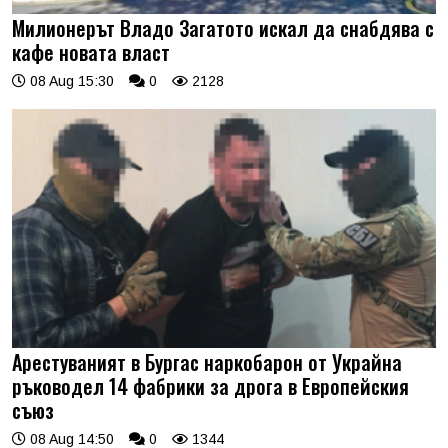
Милионерът Владо Загатото искал да снабдява с
кафе новата власт
08 Aug 15:30
0
2128
Арестуваният в Бургас наркобарон от Украйна
ръководел 14 фабрики за дрога в Европейския
съюз
08 Aug 14:50
0
1344