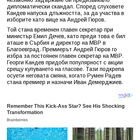
дипломатически скандал. Според слуховете
Кандев напуска длъжността, за да участва в
изборите като вице на Андрей Гюров.
Той стана временен главен секретар при
министър Емил Дечев, като преди това е бил
аташе в Сърбия и директор на МВР в
Благоевград. Премиерът Андрей Гюров го
избра за постоянен главен секретар на МВР.
Георги Кандев придоби популярност с акции
срещу купуването на гласове. Тази подкрепа
осуети неговата смяна, когато Румен Радев
стана премиер и назначи Иван Демерджиев.