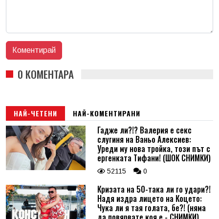
0 КОМЕНТАРА
НАЙ-ЧЕТЕНИ
НАЙ-КОМЕНТИРАНИ
Гадже ли?!? Валерия е секс
слугиня на Ваньо Алексиев:
Уреди му нова тройка, този път с
ергенката Тифани! (ШОК СНИМКИ)
52115
0
Кризата на 50-така ли го удари?!
Надя издра лицето на Коцето:
Чука ли я тая голата, бе?! (няма
да повярвате коя е - СНИМКИ)