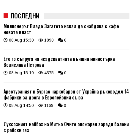
ПОСЛЕДНИ
Милионерът Владо Загатото искал да снабдява с кафе
новата власт
08 Aug 15:30
1890
0
Ето го съпруга на неадекватната външна министърка
Велислава Петрова
08 Aug 15:10
4375
0
Арестуваният в Бургас наркобарон от Украйна ръководел 14
фабрики за дрога в Европейския съюз
08 Aug 14:50
1169
0
Луксозният майбах на Митьо Очите опожарен заради балони
с райски газ