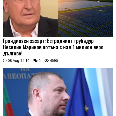
Грандиозен хазарт: Естрадният трубадур
Веселин Маринов потъна с над 1 милион евро
дългове!
08 Aug 14:10
0
4690