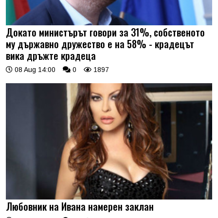
Докато министърът говори за 31%, собственото
му държавно дружество е на 58% - крадецът
вика дръжте крадеца
08 Aug 14:00
0
1897
Любовник на Ивана намерен заклан