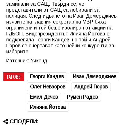
заминали за САЩ. Твърди се, че
представители от САЩ са лобирали за
полицая. След идването на Иван Демерджиев
изявите на главния секретар на МВР бяха
ограничени и той беше изолиран от акции на
ГДБОП. Вицепрезидентът Илияна Йотова е
подкрепяла Георги Кандев, но той и Андрей
Гюров се очертават като нейни конкуренти за
изборите.
Източник: Уикенд
ТАГОВЕ:
Георги Кандев
Иван Демерджиев
Олег Невзоров
Андрей Гюров
Емил Дечев
Румен Радев
Илияна Йотова
СПОДЕЛИ: