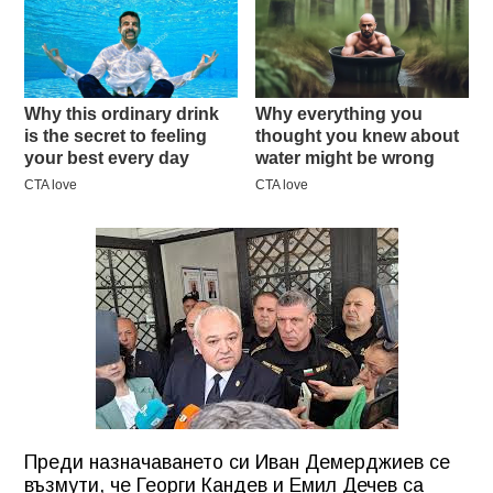
Преди назначаването си Иван Демерджиев се
възмути, че Георги Кандев и Емил Дечев са