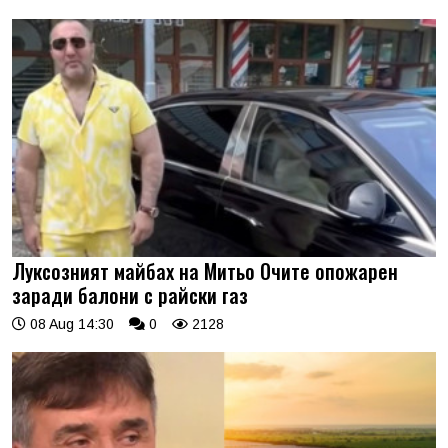
Луксозният майбах на Митьо Очите опожарен
заради балони с райски газ
08 Aug 14:30
0
2128