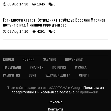
08 Aug 14:30
1946
0
Грандиозен хазарт: Естрадният трубадур Веселин Маринов
потъна с над 1 милион евро дългове!
08 Aug 14:10
4291
0
КЛЮКИ
НОВИНИ
ЗАБАВНО
ШОУБИЗНЕС
ТВ СЕРИАЛИ
РИАЛИТИ
ИСТОРИЯ
МУЗИКА
РАЗКРИТИЯ
СВЯТ
ЗДРАВЕ И ДИЕТИ
СПОРТ
Този сайт е защитен от reCAPTCHA и Google
Политика за
поверителност
и
Условия за ползване
са приложени.
Реклама
Контакти