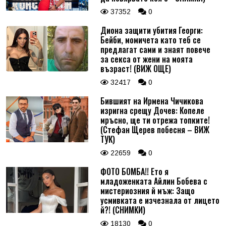
37352
0
Диона защити убития Георги:
Бейби, момичета като теб се
предлагат сами и знаят повече
за секса от жени на моята
възраст! (ВИЖ ОЩЕ)
32417
0
Бившият на Ирмена Чичикова
изригна срещу Дочев: Копеле
мръсно, ще ти отрежа топките!
(Стефан Щерев побесня – ВИЖ
ТУК)
22659
0
ФОТО БОМБА!! Ето я
младоженката Айлин Бобева с
мистериозния й мъж: Защо
усмивката е изчезнала от лицето
й?! (СНИМКИ)
18130
0