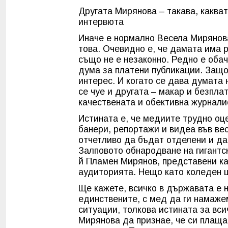
Другата Мирянова – такава, какват
интервюта
Иначе е нормално Весела Мирянова
това. Очевидно е, че дамата има 
също не е незаконно. Редно е обач
дума за платени публикации. Защо
интерес. И когато се дава думата
се чуе и другата – макар и безпла
качествената и обективна журнали
Истината е, че медиите трудно оц
банери, репортажи и видеа във ве
отчетливо да бъдат отделени и да
Залповото обнародване на гигантс
й Пламен Мирянов, представени ка
аудиторията. Нещо като коледен 
Ще кажете, всичко в държавата е н
единствените, с мед да ги намаже
ситуации, толкова истината за вси
Мирянова да признае, че си плаща,