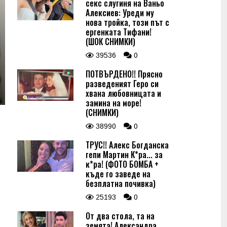
секс слугиня на Ваньо
Алексиев: Уреди му
нова тройка, този път с
ергенката Тифани!
(ШОК СНИМКИ)
39536
0
ПОТВЪРДЕНО!! Прясно
разведеният Геро си
хвана любовницата и
замина на море!
(СНИМКИ)
38990
0
ТРУС!! Алекс Богданска
гепи Мартин К*ра... за
к*ра! (ФОТО БОМБА +
къде го заведе на
безплатна почивка)
25193
0
От два стола, та на
земята! Александра