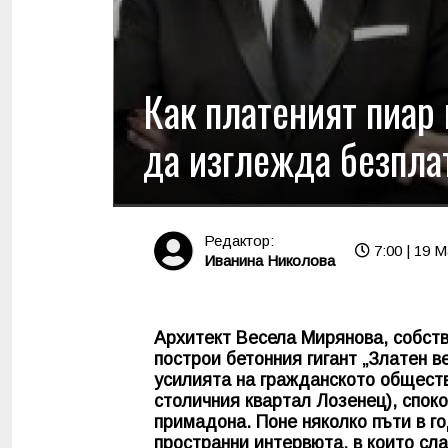
Как платеният пиар
да изглежда безпла
Редактор:
7:00 | 19 M
Иванина Николова
Архитект Весела Мирянова, собств
построи бетонния гигант „Златен в
усилията на гражданското общест
столичния квартал Лозенец), спок
примадона. Поне няколко пъти в г
пространни интервюта, в които сла