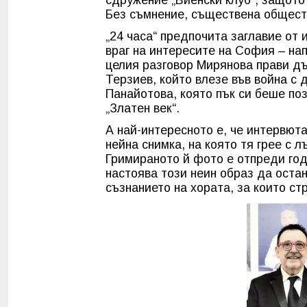
Без съмнение, съществена общест
„24 часа“ предпочита заглавие от 
враг на интересите на София – нап
целия разговор Мирянова прави д
Терзиев, който влезе във война с
Панайотова, която пък си беше по
„Златен век“.
А най-интересното е, че интервют
нейна снимка, на която тя грее с 
Гримираното й фото е отпреди год
настоява този неин образ да оста
съзнанието на хората, за които ст