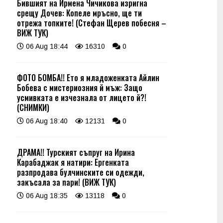
Бившият на Ирмена Чичикова изригна
срещу Дочев: Копеле мръсно, ще ти
отрежа топките! (Стефан Щерев побесня –
ВИЖ ТУК)
06 Aug 18:44
16310
0
ФОТО БОМБА!! Ето я младоженката Айлин
Бобева с мистериозния й мъж: Защо
усмивката е изчезнала от лицето й?!
(СНИМКИ)
06 Aug 18:40
12131
0
ДРАМА!! Турският съпруг на Ирина
Карабаджак я натири: Ергенката
разпродава булчинските си одежди,
закъсала за пари! (ВИЖ ТУК)
06 Aug 18:35
13118
0