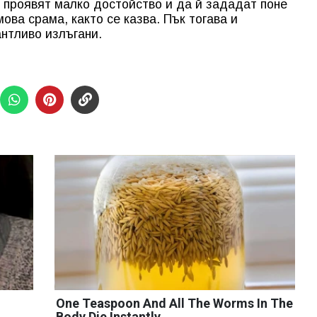
 проявят малко достойство и да й зададат поне
ова срама, както се казва. Пък тогава и
антливо излъгани.
One Teaspoon And All The Worms In The
Body Die Instantly