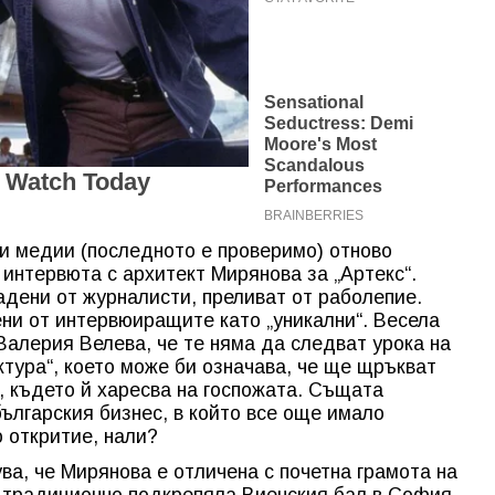
щи медии (последното е проверимо) отново
 интервюта с архитект Мирянова за „Артекс“.
адени от журналисти, преливат от раболепие.
ени от интервюиращите като „уникални“. Весела
алерия Велева, че те няма да следват урока на
ктура“, което може би означава, че ще щръкват
, където й харесва на госпожата. Същата
българския бизнес, в който все още имало
 откритие, нали?
а, че Мирянова е отличена с почетна грамота на
о традиционно подкрепяла Виенския бал в София.