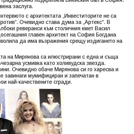
вена заслуга.
интервюто с архитектата „Инвеститорите не са
ротив“. Очевидно става дума за „Артекс“. В
ълбоки реверанси към столичния кмет Васил
 досегашния главен архитект на София Богдана
зволила да има възражения срещу издигането на
ата на Мирянова са илюстрирани с една и съща
лъчезарна усмивка като холивудска звезда.
ини. Очевидно обаче Мирянова си го харесва и
не завинаги мумифициран и запечатан в
рои най-качествените сгради.