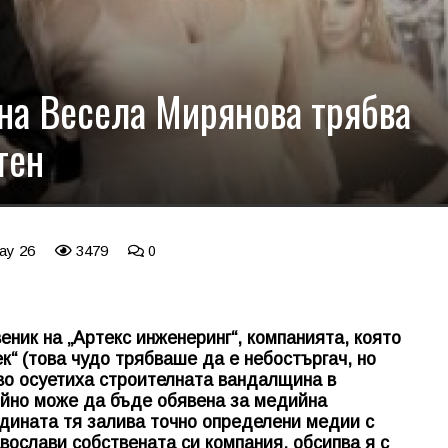
 на Весела Мирянова трябва
тен
ay 26
3479
0
еник на „Артекс инженеринг“, компанията, която
ек“ (това чудо трябваше да е небостъргач, но
во осуетиха строителната вандалщина в
ойно може да бъде обявена за медийна
одината тя залива точно определени медии с
вослави собствената си компания, обсипва я с