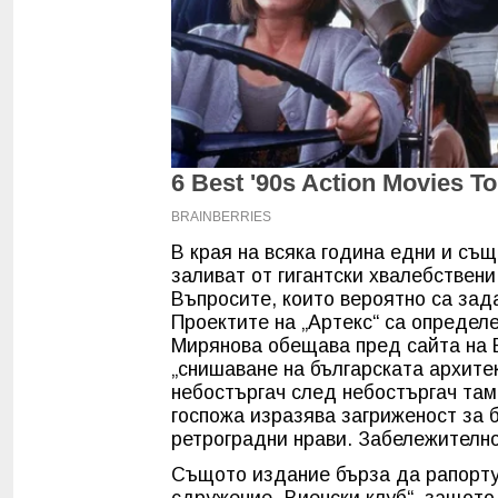
В края на всяка година едни и съ
заливат от гигантски хвалебствени
Въпросите, които вероятно са зад
Проектите на „Артекс“ са определ
Мирянова обещава пред сайта на В
„снишаване на българската архите
небостъргач след небостъргач там
госпожа изразява загриженост за 
ретроградни нрави. Забележително
Същото издание бърза да рапортув
сдружение „Виенски клуб“, защот