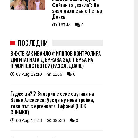
Фейгин го „закла“: Не
знам дали съм с Петър
Дочев
16744
0
ПОСЛЕДНИ
ВИЖТЕ КАК ИВАЙЛО ФИЛИПОВ КОНТРОЛИРА
ДИГИТАЛНАТА ДЪРЖАВА ЗАД ГЪРБА НА
ПРАВИТЕЛСТВОТО? (РАЗСЛЕДВАНЕ)
07 Aug 12:10
1106
0
Гадже ли?!? Валерия е секс слугиня на
Ваньо Алексиев: Уреди му нова тройка,
този път с ергенката Тифани! (ШОК
СНИМКИ)
06 Aug 18:48
39536
0