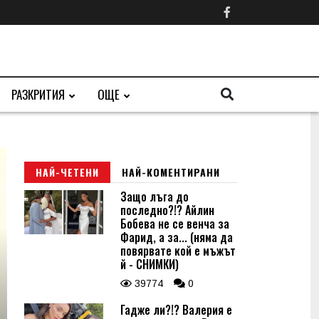
РАЗКРИТИЯ
ОЩЕ
НАЙ-ЧЕТЕНИ
НАЙ-КОМЕНТИРАНИ
Защо лъга до
последно?!? Айлин
Бобева не се венча за
Фарид, а за... (няма да
повярвате кой е мъжът
й - СНИМКИ)
39774
0
Гадже ли?!? Валерия е