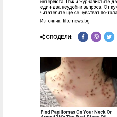
интервюта. Пък и журналистите да
един-два неудобни въпроса. От кум
читателите ще се чувстват по-тал
Източник: filternews.bg
СПОДЕЛИ:
Find Papillomas On Your Neck Or
Armpit? It's The First Stage Of...