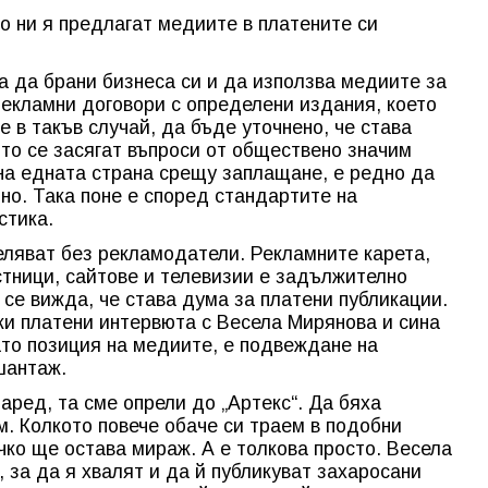
о ни я предлагат медиите в платените си
 да брани бизнеса си и да използва медиите за
рекламни договори с определени издания, което
е в такъв случай, да бъде уточнено, че става
то се засягат въпроси от обществено значим
 на едната страна срещу заплащане, е редно да
тно. Така поне е според стандартите на
стика.
еляват без рекламодатели. Рекламните карета,
стници, сайтове и телевизии е задължително
 се вижда, че става дума за платени публикации.
ки платени интервюта с Весела Мирянова и сина
то позиция на медиите, е подвеждане на
шантаж.
аред, та сме опрели до „Артекс“. Да бяха
м. Колкото повече обаче си траем в подобни
чко ще остава мираж. А е толкова просто. Весела
 за да я хвалят и да й публикуват захаросани