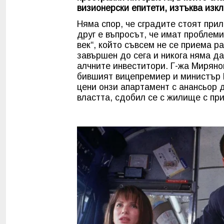
визионерски епитети, изтъква изк
Няма спор, че сградите стоят при
друг е въпросът, че имат проблем
век“, който съвсем не се приема р
завършен до сега и никога няма д
алчните инвеститори. Г-жа Миряно
бившият вицепремиер и министър 
цени онзи апартамент с анансьор д
властта, сдобил се с жилище с пр