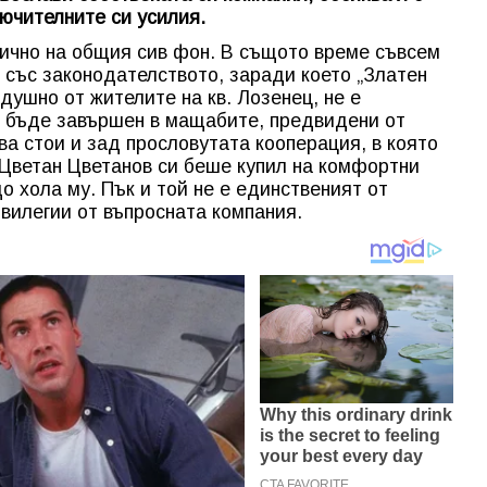
лючителните си усилия.
лично на общия сив фон. В същото време съвсем
и със законодателството, заради което „Златен
адушно от жителите на кв. Лозенец, не е
а бъде завършен в мащабите, предвидени от
ва стои и зад прословутата кооперация, в която
Цветан Цветанов си беше купил на комфортни
о хола му. Пък и той не е единственият от
ивилегии от въпросната компания.