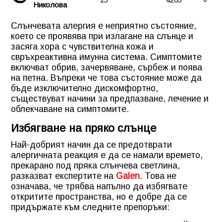
Николова
Слънчевата алергия е неприятно състояние,
което се проявява при излагане на слънце и
засяга хора с чувствителна кожа и
свръхреактивна имунна система. Симптомите
включват обрив, зачервяване, сърбеж и поява
на петна. Въпреки че това състояние може да
бъде изключително дискомфортно,
съществуват начини за предпазване, лечение и
облекчаване на симптомите.
Избягване на пряко слънце
Най-добрият начин да се предотврати
алергичната реакция е да се намали времето,
прекарано под пряка слънчева светлина,
разказват експертите на
Galen
. Това не
означава, че трябва напълно да избягвате
откритите пространства, но е добре да се
придържате към следните препоръки: