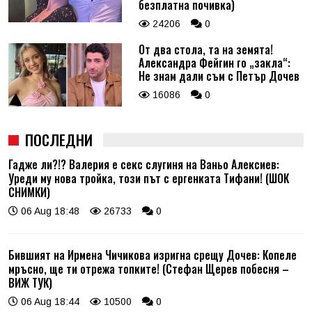
безплатна почивка)
24206
0
От два стола, та на земята!
Александра Фейгин го „закла“:
Не знам дали съм с Петър Дочев
16086
0
ПОСЛЕДНИ
Гадже ли?!? Валерия е секс слугиня на Ваньо Алексиев:
Уреди му нова тройка, този път с ергенката Тифани! (ШОК
СНИМКИ)
06 Aug 18:48
26733
0
Бившият на Ирмена Чичикова изригна срещу Дочев: Копеле
мръсно, ще ти отрежа топките! (Стефан Щерев побесня –
ВИЖ ТУК)
06 Aug 18:44
10500
0