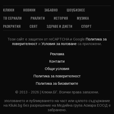
КЛЮКИ
НОВИНИ
ЗАБАВНО
ШОУБИЗНЕС
ТВ СЕРИАЛИ
РИАЛИТИ
ИСТОРИЯ
МУЗИКА
РАЗКРИТИЯ
СВЯТ
ЗДРАВЕ И ДИЕТИ
СПОРТ
Този сайт е защитен от reCAPTCHA и Google
Политика за
поверителност
и
Условия за ползване
са приложени.
Реклама
Контакти
Общи условия
Политика за поверителност
Политика за бисквитките
© 2013 - 2026 | Клюки.БГ. Всички права запазени.
зползването и публикуването на част или цялото съдържание
на Kliuki.bg без разрешение на Медийна група Асмара ЕООД е
забранено.