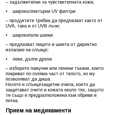
– задължителни за чувствителната кожа;
• широкоспектърни UV филтри
– продуктите трябва да предпазват както от
UVA, така и от UVB лъчи;
• широкополи шапки
– предпазват лицето и шията от директно
излагане на слънце;
• леки, дълги дрехи
– изберете памучни или ленени тъкани, които
покриват по-голяма част от тялото, но му
позволяват да диша.
Носете и слънцезащитни очила, които да
защитават очите и кожата около тях, защото
тя също е предразположена към обриви и
петна.
Прием на медикаменти