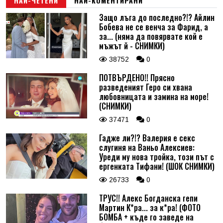
НАЙ-ЧЕТЕНИ
НАЙ-КОМЕНТИРАНИ
Защо лъга до последно?!? Айлин
Бобева не се венча за Фарид, а
за... (няма да повярвате кой е
мъжът й - СНИМКИ)
38752
0
ПОТВЪРДЕНО!! Прясно
разведеният Геро си хвана
любовницата и замина на море!
(СНИМКИ)
37471
0
Гадже ли?!? Валерия е секс
слугиня на Ваньо Алексиев:
Уреди му нова тройка, този път с
ергенката Тифани! (ШОК СНИМКИ)
26733
0
ТРУС!! Алекс Богданска гепи
Мартин К*ра... за к*ра! (ФОТО
БОМБА + къде го заведе на