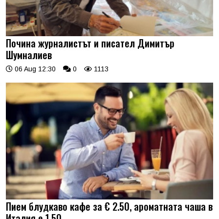
Почина журналистът и писател Димитър
Шумналиев
06 Aug 12:30
0
1113
Пием блудкаво кафе за € 2.50, ароматната чаша в
Италия е 1.50