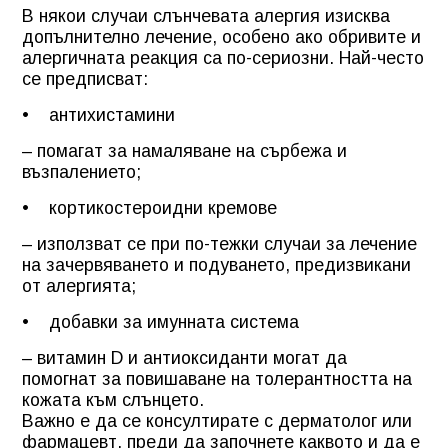
В някои случаи слънчевата алергия изисква
допълнително лечение, особено ако обривите и
алергичната реакция са по-сериозни. Най-често
се предписват:
• антихистамини
– помагат за намаляване на сърбежа и
възпалението;
• кортикостероидни кремове
– използват се при по-тежки случаи за лечение
на зачервяването и подуването, предизвикани
от алергията;
• добавки за имунната система
– витамин D и антиоксиданти могат да
помогнат за повишаване на толерантността на
кожата към слънцето.
Важно е да се консултирате с дерматолог или
фармацевт, преди да започнете каквото и да е