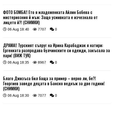
ФОТО БОМБА!! Ето я младоженката Айлин Бобева с
мистериозния й мъж: Защо усмивката е изчезнала от
лицето й?! (СНИМКИ)
06 Aug 18:40
7707
0
ДРАМА!! Турският съпруг на Ирина Карабаджак я натири:
Ергенката разпродава булчинските си одежди, закъсала за
пари! (ВИЖ ТУК)
06 Aug 18:35
8967
0
Благо Джизъса бил баща за пример – верно ли, бе?!
Георгиев заведе децата в Банско веднъж за две години!
(СНИМКИ)
06 Aug 18:30
7077
0