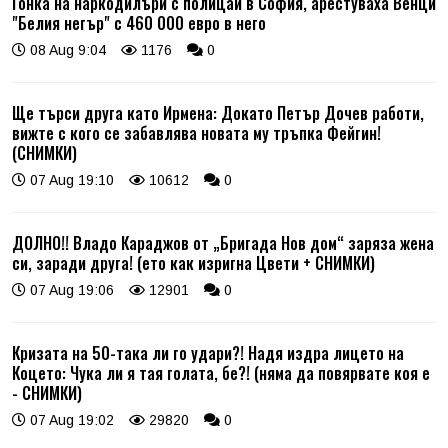
Гонка на наркодилъри с полицаи в София, арестуваха Венци
"Белия негър" с 460 000 евро в него
08 Aug 9:04
1176
0
Ще търси друга като Ирмена: Докато Петър Дочев работи,
вижте с кого се забавлява новата му тръпка Фейгин!
(СНИМКИ)
07 Aug 19:10
10612
0
ДОЛНО!! Владо Караджов от „Бригада Нов дом“ заряза жена
си, заради друга! (ето как изригна Цвети + СНИМКИ)
07 Aug 19:06
12901
0
Кризата на 50-така ли го удари?! Надя издра лицето на
Коцето: Чука ли я тая голата, бе?! (няма да повярвате коя е
- СНИМКИ)
07 Aug 19:02
29820
0