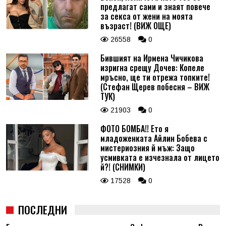
предлагат сами и знаят повече
за секса от жени на моята
възраст! (ВИЖ ОЩЕ)
26558
0
Бившият на Ирмена Чичикова
изригна срещу Дочев: Копеле
мръсно, ще ти отрежа топките!
(Стефан Щерев побесня – ВИЖ
ТУК)
21903
0
ФОТО БОМБА!! Ето я
младоженката Айлин Бобева с
мистериозния й мъж: Защо
усмивката е изчезнала от лицето
й?! (СНИМКИ)
17528
0
ПОСЛЕДНИ