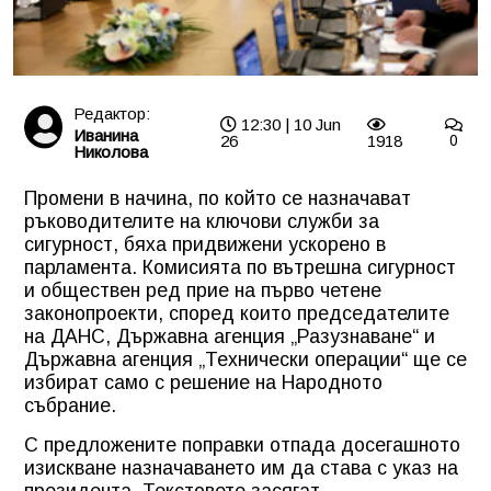
Редактор:
12:30 | 10 Jun
Иванина
26
1918
0
Николова
Промени в начина, по който се назначават
ръководителите на ключови служби за
сигурност, бяха придвижени ускорено в
парламента. Комисията по вътрешна сигурност
и обществен ред прие на първо четене
законопроекти, според които председателите
на ДАНС, Държавна агенция „Разузнаване“ и
Държавна агенция „Технически операции“ ще се
избират само с решение на Народното
събрание.
С предложените поправки отпада досегашното
изискване назначаването им да става с указ на
президента. Текстовете засягат