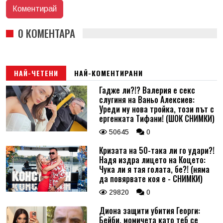
0 КОМЕНТАРА
НАЙ-ЧЕТЕНИ
НАЙ-КОМЕНТИРАНИ
Гадже ли?!? Валерия е секс
слугиня на Ваньо Алексиев:
Уреди му нова тройка, този път с
ергенката Тифани! (ШОК СНИМКИ)
50645
0
Кризата на 50-така ли го удари?!
Надя издра лицето на Коцето:
Чука ли я тая голата, бе?! (няма
да повярвате коя е - СНИМКИ)
29820
0
Диона защити убития Георги:
Бейби, момичета като теб се