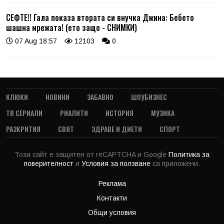
СЕФТЕ!! Гала показа втората си внучка Джина: Бебето
шашна мрежата! (ето защо - СНИМКИ)
07 Aug 18:57
12103
0
КЛЮКИ
НОВИНИ
ЗАБАВНО
ШОУБИЗНЕС
ТВ СЕРИАЛИ
РИАЛИТИ
ИСТОРИЯ
МУЗИКА
РАЗКРИТИЯ
СВЯТ
ЗДРАВЕ И ДИЕТИ
СПОРТ
Този сайт е защитен от reCAPTCHA и Google
Политика за
поверителност
и
Условия за ползване
са приложени.
Реклама
Контакти
Общи условия