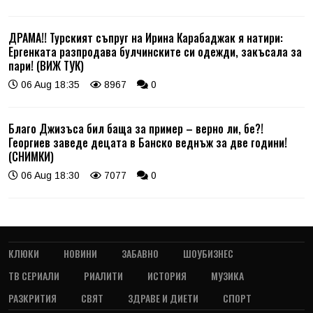
ДРАМА!! Турският съпруг на Ирина Карабаджак я натири:
Ергенката разпродава булчинските си одежди, закъсала за
пари! (ВИЖ ТУК)
06 Aug 18:35
8967
0
Благо Джизъса бил баща за пример – верно ли, бе?!
Георгиев заведе децата в Банско веднъж за две години!
(СНИМКИ)
06 Aug 18:30
7077
0
КЛЮКИ
НОВИНИ
ЗАБАВНО
ШОУБИЗНЕС
ТВ СЕРИАЛИ
РИАЛИТИ
ИСТОРИЯ
МУЗИКА
РАЗКРИТИЯ
СВЯТ
ЗДРАВЕ И ДИЕТИ
СПОРТ