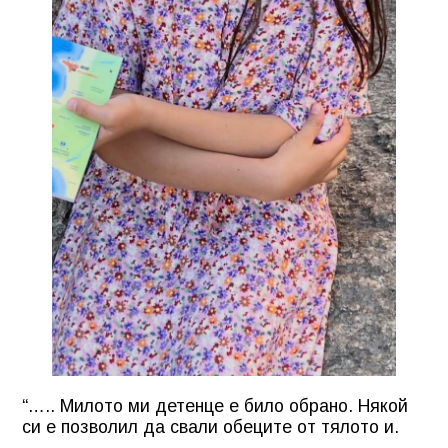
“….. Милото ми детенце е било обрано. Някой
си е позволил да свали обеците от тялото и.