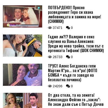
ПОТВЪРДЕНО!! Прясно
разведеният Геро си хвана
любовницата и замина на море!
(СНИМКИ)
37471
0
Гадже ли?!? Валерия е секс
слугиня на Ваньо Алексиев:
Уреди му нова тройка, този път с
ергенката Тифани! (ШОК СНИМКИ)
26733
0
ТРУС!! Алекс Богданска гепи
Мартин К*ра... за к*ра! (ФОТО
БОМБА + къде го заведе на
безплатна почивка)
24206
0
От два стола, та на земята!
Александра Фейгин го „закла“:
Не знам дали съм с Петър Дочев