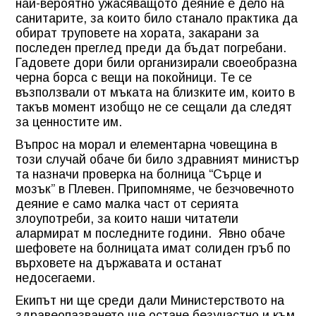
най-вероятно ужасяващото деяние е дело на
санитарите, за които било станало практика да
обират труповете на хората, закарани за
последен преглед преди да бъдат погребани.
Гадовете дори били организирали своеобразна
черна борса с вещи на покойници. Те се
възползвали от мъката на близките им, които в
такъв момент изобщо не се сещали да следят
за ценностите им.
Въпрос на морал и елементарна човещина в
този случай обаче би било здравният министър
та назначи проверка на болница “Сърце и
мозък” в Плевен. Припомняме, че безчовечното
деяние е само малка част от серията
злоупотреби, за които наши читатели
алармират м последните години. Явно обаче
шефовете на болницата имат солиден гръб по
върховете на държавата и останат
недосегаеми.
Екипът ни ще среди дали Министерството на
здравеопазването ще остане безучастно и към