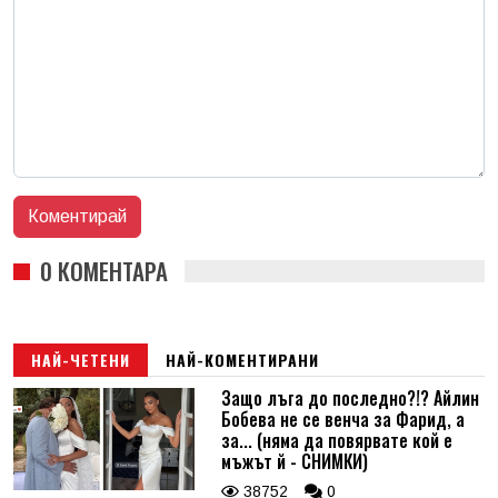
0 КОМЕНТАРА
НАЙ-ЧЕТЕНИ
НАЙ-КОМЕНТИРАНИ
Защо лъга до последно?!? Айлин
Бобева не се венча за Фарид, а
за... (няма да повярвате кой е
мъжът й - СНИМКИ)
38752
0