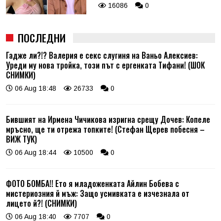
16086
0
ПОСЛЕДНИ
Гадже ли?!? Валерия е секс слугиня на Ваньо Алексиев:
Уреди му нова тройка, този път с ергенката Тифани! (ШОК
СНИМКИ)
06 Aug 18:48
26733
0
Бившият на Ирмена Чичикова изригна срещу Дочев: Копеле
мръсно, ще ти отрежа топките! (Стефан Щерев побесня –
ВИЖ ТУК)
06 Aug 18:44
10500
0
ФОТО БОМБА!! Ето я младоженката Айлин Бобева с
мистериозния й мъж: Защо усмивката е изчезнала от
лицето й?! (СНИМКИ)
06 Aug 18:40
7707
0