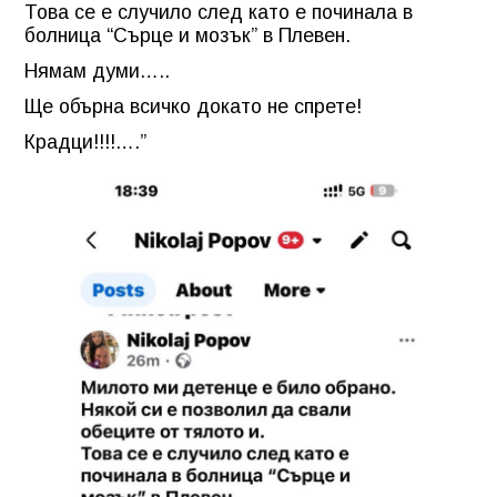
Това се е случило след като е починала в
болница “Сърце и мозък” в Плевен.
Нямам думи…..
Ще обърна всичко докато не спрете!
Крадци!!!!….”