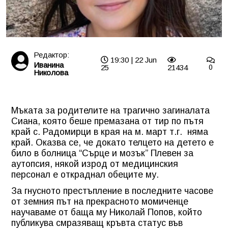
Редактор:
19:30 | 22 Jun
Иванина
25
21434
0
Николова
Мъката за родителите на трагично загиналата
Сиана, която беше премазана от тир по пътя
край с. Радомирци в края на м. март т.г. няма
край. Оказва се, че докато телцето на детето е
било в болница “Сърце и мозък” Плевен за
аутопсия, някой изрод от медицинския
персонал е откраднал обеците му.
За гнусното престъпление в последните часове
от земния път на прекрасното момиченце
научаваме от баща му Николай Попов, който
публикува смразяващ кръвта статус във