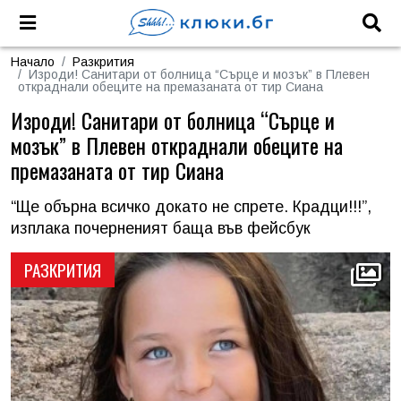
Начало
Разкрития
Изроди! Санитари от болница “Сърце и мозък” в Плевен
откраднали обеците на премазаната от тир Сиана
Изроди! Санитари от болница “Сърце и
мозък” в Плевен откраднали обеците на
премазаната от тир Сиана
“Ще обърна всичко докато не спрете. Крадци!!!”,
изплака почерненият баща във фейсбук
РАЗКРИТИЯ