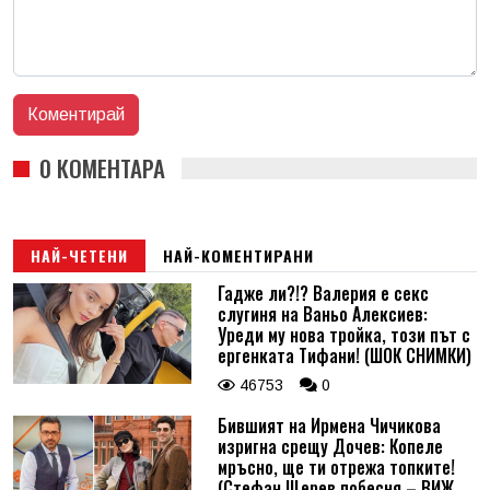
0 КОМЕНТАРА
НАЙ-ЧЕТЕНИ
НАЙ-КОМЕНТИРАНИ
Гадже ли?!? Валерия е секс
слугиня на Ваньо Алексиев:
Уреди му нова тройка, този път с
ергенката Тифани! (ШОК СНИМКИ)
46753
0
Бившият на Ирмена Чичикова
изригна срещу Дочев: Копеле
мръсно, ще ти отрежа топките!
(Стефан Щерев побесня – ВИЖ