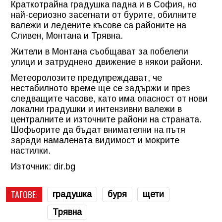
Краткотрайна градушка падна и в София, но
най-сериозно засегнати от бурите, обилните
валежи и ледените късове са районите на
Сливен, Монтана и Трявна.
Жители в Монтана съобщават за побелели
улици и затруднено движение в някои райони.
Метеоролозите предупреждават, че
нестабилното време ще се задържи и през
следващите часове, като има опасност от нови
локални градушки и интензивни валежи в
централните и източните райони на страната.
Шофьорите да бъдат внимателни на пътя
заради намалената видимост и мокрите
настилки.
Източник: dir.bg
ТАГОВЕ:
градушка
буря
щети
Трявна