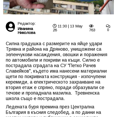
Редактор:
11:30 | 13 May
Иванина
26
763
0
Николова
Силна градушка с размерите на яйце удари
Трявна и района на Дряново, унищожени са
зеленчукови насаждения, овошки и поражения
по автомобили и покриви на къщи. Силно е
пострадала сградата на СУ "Петко Рачев
Славейков", където има нанесени материални
щети по покривната конструкция - изпочупени
керемиди, а електрическото захранване на
втория етаж е спряно, поради образували се
течове и пропаднала мазилка. Тревненска
школа също е пострадала.
Ледената буря премина през Централна
България в късния следобед, а по данни на