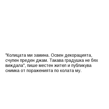
"Колицата ми замина. Освен декорацията,
счупен преден джам. Такава градушка не бях
виждала", пише местен жител и публикува
снимка от пораженията по колата му.