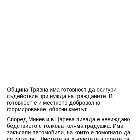
Община Трявна има готовност да осигури
съдействие при нужда на гражданите. В
готовност е и местното доброволно
формирование, обясни кметът.
Според Минев и в Царева ливада е невиждано
бедствието с толкова голяма градушка. Има
закъсали автомобили, на които е помогнато да
се изтеглят. Листата на дърветата в гората са