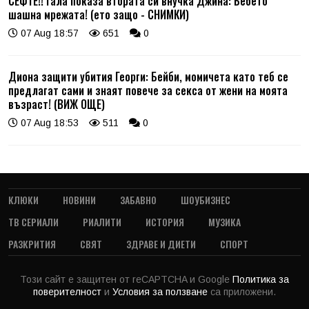
СЕФТЕ!! Гала показа втората си внучка Джина: Бебето
шашна мрежата! (ето защо - СНИМКИ)
07 Aug 18:57
651
0
Диона защити убития Георги: Бейби, момичета като теб се
предлагат сами и знаят повече за секса от жени на моята
възраст! (ВИЖ ОЩЕ)
07 Aug 18:53
511
0
КЛЮКИ
НОВИНИ
ЗАБАВНО
ШОУБИЗНЕС
ТВ СЕРИАЛИ
РИАЛИТИ
ИСТОРИЯ
МУЗИКА
РАЗКРИТИЯ
СВЯТ
ЗДРАВЕ И ДИЕТИ
СПОРТ
Този сайт е защитен от reCAPTCHA и Google
Политика за
поверителност
и
Условия за ползване
са приложени.