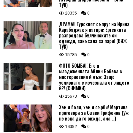
ТУК)
20335
0
ДРАМА!! Турският съпруг на Ирина
Карабаджак я натири: Ергенката
разпродава булчинските си
одежди, закъсала за пари! (ВИЖ
ТУК)
15785
0
ФОТО БОМБА!! Ето я
младоженката Айлин Бобева с
мистериозния й мъж: Защо
усмивката е изчезнала от лицето
й?! (СНИМКИ)
15673
0
Хем я боли, хем я сърби! Мартина
проговори за Слави Трифонов (Уж
не иска да го вижда, ама …)
14392
0