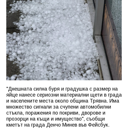
"Днешната силна буря и градушка с размер на
яйце нанесе сериозни материални щети в града
и населените места около община Трявна. Има
множество сигнали за счупени автомобилни
стъкла, поражения по покриви, дворове и
прозорци на къщи и имущество", съобщи
кметът на града Денчо Минев във Фейсбук.