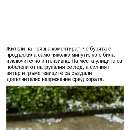
Жители на Трявна коментират, че бурята е
продължила само няколко минути, но е била
изключително интензивна. На места улиците са
побелели от натрупалия се лед, а силният
вятър и гръмотевиците са създали
допълнително напрежение сред хората.