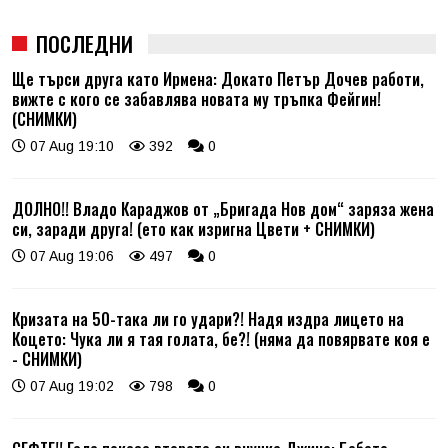
ПОСЛЕДНИ
Ще търси друга като Ирмена: Докато Петър Дочев работи,
вижте с кого се забавлява новата му тръпка Фейгин!
(СНИМКИ)
07 Aug 19:10
392
0
ДОЛНО!! Владо Караджов от „Бригада Нов дом“ заряза жена
си, заради друга! (ето как изригна Цвети + СНИМКИ)
07 Aug 19:06
497
0
Кризата на 50-така ли го удари?! Надя издра лицето на
Коцето: Чука ли я тая голата, бе?! (няма да повярвате коя е
- СНИМКИ)
07 Aug 19:02
798
0