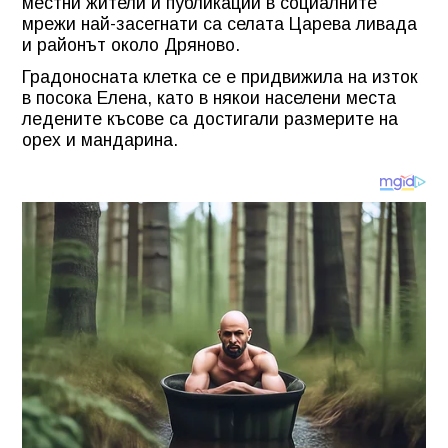
местни жители и публикации в социалните
мрежи най-засегнати са селата Царева ливада
и районът около Дряново.
Градоносната клетка се е придвижила на изток
в посока Елена, като в някои населени места
ледените късове са достигали размерите на
орех и мандарина.