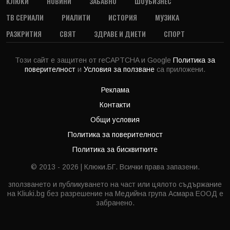
КЛЮКИ
НОВИНИ
ЗАБАВНО
ШОУБИЗНЕС
ТВ СЕРИАЛИ
РИАЛИТИ
ИСТОРИЯ
МУЗИКА
РАЗКРИТИЯ
СВЯТ
ЗДРАВЕ И ДИЕТИ
СПОРТ
Този сайт е защитен от reCAPTCHA и Google
Политика за
поверителност
и
Условия за ползване
са приложени.
Реклама
Контакти
Общи условия
Политика за поверителност
Политика за бисквитките
© 2013 - 2026 | Клюки.БГ. Всички права запазени.
зползването и публикуването на част или цялото съдържание
на Kliuki.bg без разрешение на Медийна група Асмара ЕООД е
забранено.