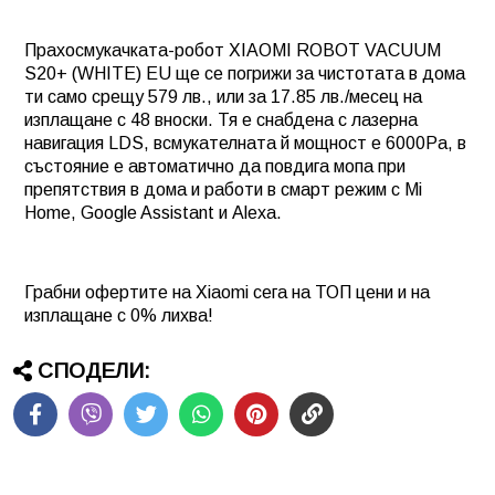
Прахосмукачката-робот XIAOMI ROBOT VACUUM
S20+ (WHITE) EU
ще се погрижи за чистотата в дома
ти само срещу 579 лв., или за 17.85 лв./месец
на
изплащане с 48 вноски. Тя е снабдена с лазерна
навигация LDS, всмукателната й мощност е 6000Pa, в
състояние е автоматично да повдига мопа при
препятствия в дома и работи в смарт режим с Mi
Home, Google Assistant и Alexa.
Грабни офертите на Xiaomi сега на ТОП цени и на
изплащане с 0% лихва!
СПОДЕЛИ: