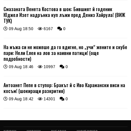
Смазаната Венета Костова в шок: Бившият й годеник
Юджел Изет надрънка куп лъжи пред Дениз Хайрула! (ВИЖ
ТУК)
09 Aug 18:50
6167
0
На мъжа си не можеше да го вдигне, но „учи“ жените и скубе
пари: Нели Елея на лов за наивни патици! (още
подробности)
09 Aug 18:46
10997
0
Антоанет Пепе в ступор: Бракът й с Иво Карамански виси на
косъм! (шокиращи разкрития)
09 Aug 18:42
14301
0