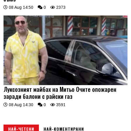
08 Aug 14:50
0
2373
Луксозният майбах на Митьо Очите опожарен
заради балони с райски газ
08 Aug 14:30
0
3591
НАЙ-ЧЕТЕНИ
НАЙ-КОМЕНТИРАНИ