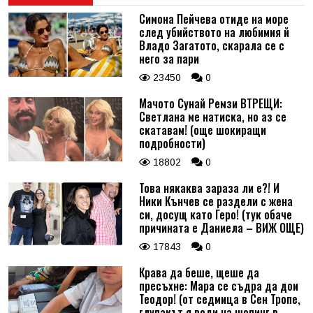
Симона Пейчева отиде на море
след убийството на любимия й
Владо Загатото, скарала се с
него за пари
23450
0
Мачото Сунай Ремзи ВТРЕЩИ:
Светлана ме натиска, но аз се
скатавам! (още шокиращи
подробности)
18802
0
Това някаква зараза ли е?! И
Ники Кънчев се раздели с жена
си, досущ като Геро! (тук обаче
причината е Даниела – ВИЖ ОЩЕ)
17843
0
Крава да беше, щеше да
пресъхне: Мара се съдра да дои
Теодор! (от седмица в Сен Тропе,
глупакът я води на шопинг в