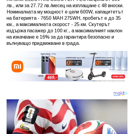
лв., или за 27.72 лв./месец на изплащане с 48 вноски.
Номиналната му мощност е цели 600W, капацитетът
на батерията - 7650 MAH 275WH, пробегът е до 35
км., а максималната скорост - 25 км. Скутерът
издържа пасажер до 100 кг., а максималният наклон
на изкачване е 16% за да гарантира безопасно и
вълнуващо придвижване в града.