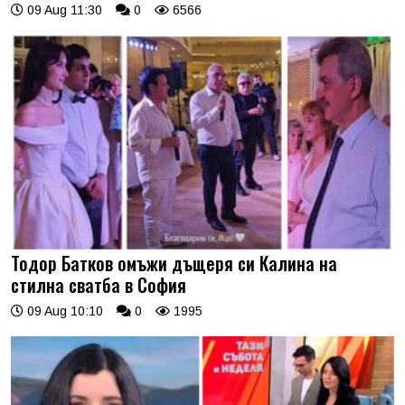
09 Aug 11:30
0
6566
Тодор Батков омъжи дъщеря си Калина на
стилна сватба в София
09 Aug 10:10
0
1995