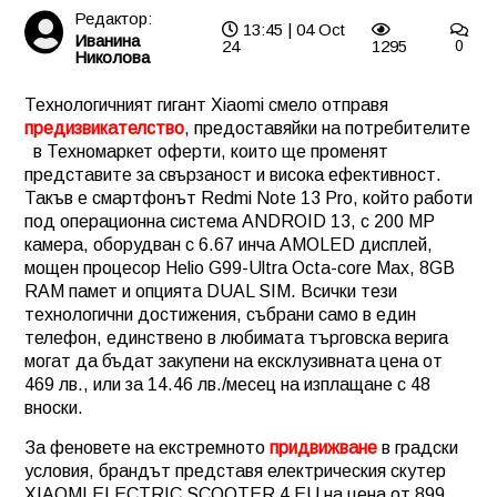
Редактор:
13:45 | 04 Oct
Иванина
24
1295
0
Николова
Технологичният гигант Xiaomi смело отправя
предизвикателство
, предоставяйки на потребителите
в Техномаркет оферти, които ще променят
представите за свързаност и висока ефективност.
Такъв е смартфонът Redmi Note 13 Pro, който работи
под операционна система ANDROID 13, с 200 MP
камера, оборудван с 6.67 инча AMOLED дисплей,
мощен процесор Helio G99-Ultra Octa-core Max, 8GB
RAM памет и опцията DUAL SIM.
Всички тези
технологични достижения, събрани само в един
телефон, единствено в любимата търговска верига
могат да бъдат закупени на ексклузивната цена от
469 лв., или за 14.46 лв./месец на изплащане с 48
вноски.
За феновете на екстремното
придвижване
в градски
условия, брандът представя електрическия скутер
XIAOMI ELECTRIC SCOOTER 4 EU на цена от 899