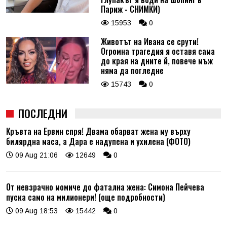
Париж - СНИМКИ)
15953
0
Животът на Ивана се срути!
Огромна трагедия я оставя сама
до края на дните й, повече мъж
няма да погледне
15743
0
ПОСЛЕДНИ
Кръвта на Ервин спря! Двама обарват жена му върху
билярдна маса, а Дара е надупена и ухилена (ФОТО)
09 Aug 21:06
12649
0
От невзрачно момиче до фатална жена: Симона Пейчева
пуска само на милионери! (още подробности)
09 Aug 18:53
15442
0