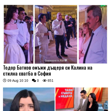
Тодор Батков омъжи дъщеря си Калина на
стилна сватба в София
09 Aug 10:10
0
651