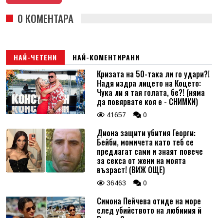
0 КОМЕНТАРА
НАЙ-ЧЕТЕНИ
НАЙ-КОМЕНТИРАНИ
Кризата на 50-така ли го удари?!
Надя издра лицето на Коцето:
Чука ли я тая голата, бе?! (няма
да повярвате коя е - СНИМКИ)
41657
0
Диона защити убития Георги:
Бейби, момичета като теб се
предлагат сами и знаят повече
за секса от жени на моята
възраст! (ВИЖ ОЩЕ)
36463
0
Симона Пейчева отиде на море
след убийството на любимия й