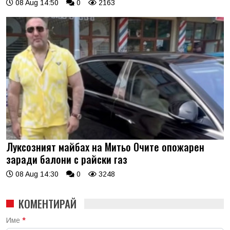
08 Aug 14:50
0
2163
Луксозният майбах на Митьо Очите опожарен
заради балони с райски газ
08 Aug 14:30
0
3248
КОМЕНТИРАЙ
Име
*