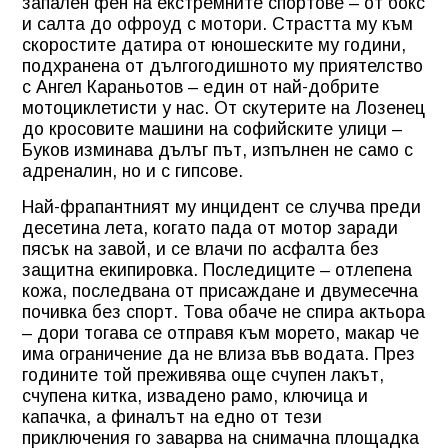
запален фен на екстремните спортове – от бокс
и салта до офроуд с мотори. Страстта му към
скоростите датира от юношеските му години,
подхранена от дългогодишното му приятелство
с Ангел Караньотов – един от най-добрите
мотоциклетисти у нас. От скутерите на Лозенец
до кросовите машини на софийските улици –
Буков изминава дълъг път, изпълнен не само с
адреналин, но и с гипсове.
Най-фрапантният му инцидент се случва преди
десетина лета, когато пада от мотор заради
пясък на завой, и се влачи по асфалта без
защитна екипировка. Последиците – отлепена
кожа, последвана от присаждане и двумесечна
почивка без спорт. Това обаче не спира актьора
– дори тогава се отправя към морето, макар че
има ограничение да не влиза във водата. През
годините той преживява още счупен лакът,
счупена китка, извадено рамо, ключица и
капачка, а финалът на едно от тези
приключения го заварва на снимачна площадка