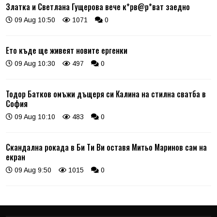
Златка и Светлана Гущерова вече к*рв@р*ват заедно
09 Aug 10:50
1071
0
Ето къде ще живеят новите ергенки
09 Aug 10:30
497
0
Тодор Батков омъжи дъщеря си Калина на стилна сватба в
София
09 Aug 10:10
483
0
Скандална рокада в Би Ти Ви оставя Митьо Маринов сам на
екран
09 Aug 9:50
1015
0