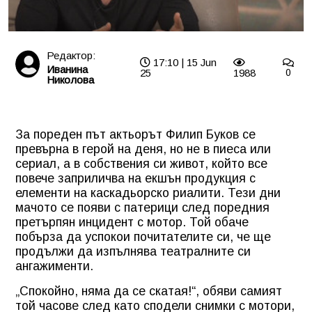
Редактор:
17:10 | 15 Jun
Иванина
25
1988
0
Николова
За пореден път актьорът Филип Буков се
превърна в герой на деня, но не в пиеса или
сериал, а в собствения си живот, който все
повече заприличва на екшън продукция с
елементи на каскадьорско риалити. Тези дни
мачото се появи с патерици след поредния
претърпян инцидент с мотор. Той обаче
побърза да успокои почитателите си, че ще
продължи да изпълнява театралните си
ангажименти.
„Спокойно, няма да се скатая!“, обяви самият
той часове след като сподели снимки с мотори,