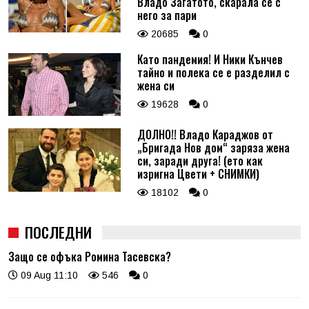
Владо Загатото, скарала се с
него за пари
20685
0
Като пандемия! И Ники Кънчев
тайно и полека се е разделил с
жена си
19628
0
ДОЛНО!! Владо Караджов от
„Бригада Нов дом“ заряза жена
си, заради друга! (ето как
изригна Цвети + СНИМКИ)
18102
0
ПОСЛЕДНИ
Защо се офъка Ромина Тасевска?
09 Aug 11:10
546
0