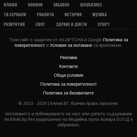
КЛЮКИ
НОВИНИ
ЗАБАВНО
ШОУБИЗНЕС
ТВ СЕРИАЛИ
РИАЛИТИ
ИСТОРИЯ
МУЗИКА
РАЗКРИТИЯ
СВЯТ
ЗДРАВЕ И ДИЕТИ
СПОРТ
Този сайт е защитен от reCAPTCHA и Google
Политика за
поверителност
и
Условия за ползване
са приложени.
Реклама
Контакти
Общи условия
Политика за поверителност
Политика за бисквитките
© 2013 - 2026 | Клюки.БГ. Всички права запазени.
зползването и публикуването на част или цялото съдържание
на Kliuki.bg без разрешение на Медийна група Асмара ЕООД е
забранено.