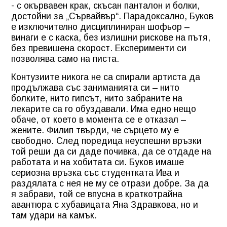
- с окървавен крак, скъсан панталон и болки,
достойни за „Сървайвър“. Парадоксално, Буков
е изключително дисциплиниран шофьор –
винаги е с каска, без излишни рискове на пътя,
без превишена скорост. Експерименти си
позволява само на писта.
Контузиите никога не са спирали артиста да
продължава със заниманията си – нито
болките, нито гипсът, нито забраните на
лекарите са го обуздавали. Има едно нещо
обаче, от което в момента се е отказал –
жените. Филип твърди, че сърцето му е
свободно. След поредица неуспешни връзки
той реши да си даде почивка, да се отдаде на
работата и на хобитата си. Буков имаше
сериозна връзка със студентката Ива и
раздялата с нея не му се отрази добре. За да
я забрави, той се впусна в краткотрайна
авантюра с хубавицата Яна Здравкова, но и
там удари на камък.