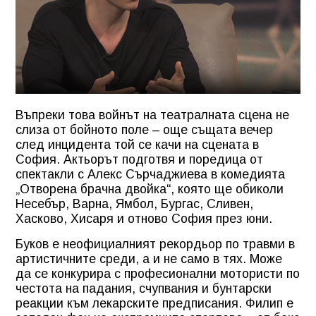
Въпреки това войнът на театралната сцена не
слиза от бойното поле – още същата вечер
след инцидента той се качи на сцената в
София. Актьорът подготвя и поредица от
спектакли с Алекс Сърчаджиева в комедията
„Отворена брачна двойка“, която ще обиколи
Несебър, Варна, Ямбол, Бургас, Сливен,
Хасково, Хисаря и отново София през юни.
Буков е неофициалният рекордьор по травми в
артистичните среди, а и не само в тях. Може
да се конкурира с професионални мотористи по
честота на падания, счупвания и бунтарски
реакции към лекарските предписания. Филип е