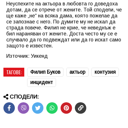
Неуспехите на актьора в любовта го доведоха
дотам, да се отрече от жените. Той сподели, че
ще каже „не“ на всяка дама, която пожелае да
се запознае с него. По думите му не искал да
страда повече. Филип не крие, че неведнъж е
бил нараняван от жените. Доста често му се е
случвало да го подвеждат или да го искат само
защото е известен.
Източник: Уикенд
ТАГОВЕ:
Филип Буков
актьор
контузия
инцидент
СПОДЕЛИ: